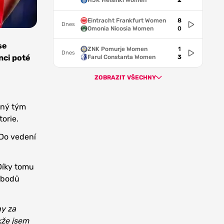
HJK Helsinki Women
2
Eintracht Frankfurt Women
8
Dnes
Omonia Nicosia Women
0
se
ZNK Pomurje Women
1
Dnes
nci poté
Farul Constanta Women
3
ZOBRAZIT VŠECHNY
aný tým
torie.
 Do vedení
 Díky tomu
0 bodů
hy za
kže jsem