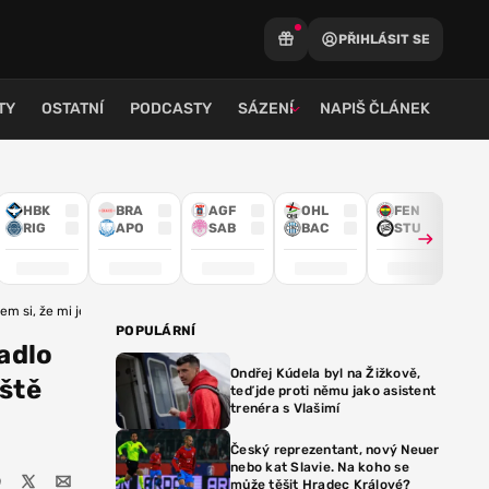
PŘIHLÁSIT SE
TY
OSTATNÍ
PODCASTY
SÁZENÍ
NAPIŠ ČLÁNEK
HBK
BRA
AGF
OHL
FEN
RIG
APO
SAB
BAC
STU
jsem si, že mi ještě mohl míč posunout
POPULÁRNÍ
padlo
Ondřej Kúdela byl na Žižkově,
eště
teď jde proti němu jako asistent
trenéra s Vlašimí
Český reprezentant, nový Neuer
nebo kat Slavie. Na koho se
může těšit Hradec Králové?