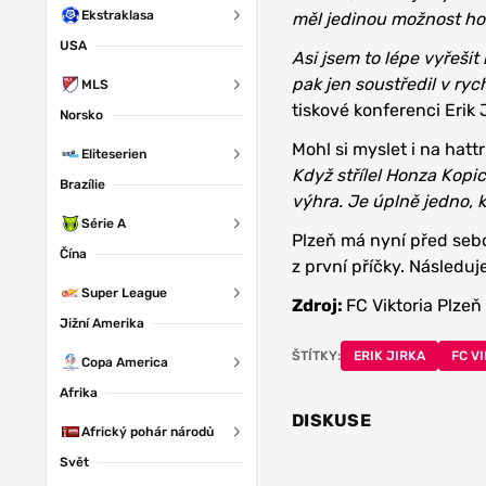
Ekstraklasa
měl jedinou možnost ho
USA
Asi jsem to lépe vyřešit
pak jen soustředil v ry
MLS
tiskové konferenci Erik J
Norsko
Mohl si myslet i na hatt
Eliteserien
Když střílel Honza Kopic,
Brazílie
výhra. Je úplně jedno, 
Série A
Plzeň má nyní před seb
Čína
z první příčky. Následu
Super League
Zdroj:
FC Viktoria Plzeň
Jižní Amerika
ŠTÍTKY:
ERIK JIRKA
FC V
Copa America
Afrika
DISKUSE
Africký pohár národů
Svět