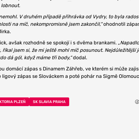
 lobnout.
 nemohl. V druhém případě přihrávka od Vydry, to byla radost
chlosti na míč, nekompromisně jsem zakončil,“
ohodnotil zápa
irka.
rick, avšak rozhodně se spokojí i s dvěma brankami.
„Napadlo
 říkal jsem si, že mi ještě mohl míč posunout. Nejdůležitější j
kdo dá gól, když máme tři body,“
dodal.
ou domácí zápas s Dinamem Záhřeb, ve kterém si může zajis
je ligový zápas se Slováckem a poté pohár na Sigmě Olomouc
IKTORIA PLZEŇ
SK SLAVIA PRAHA