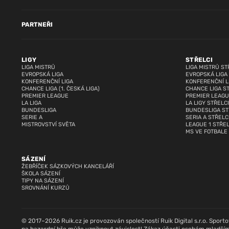
PARTNEŘI
LIGY
STŘELCI
LIGA MISTRŮ
LIGA MISTRŮ ST
EVROPSKÁ LIGA
EVROPSKÁ LIGA
KONFERENČNÍ LIGA
KONFERENČNÍ L
CHANCE LIGA (1. ČESKÁ LIGA)
CHANCE LIGA S
PREMIER LEAGUE
PREMIER LEAGU
LA LIGA
LA LIGY STŘELCI
BUNDESLIGA
BUNDESLIGA ST
SERIE A
SERIA A STŘELC
MISTROVSTVÍ SVĚTA
LEAGUE 1 STŘEL
MS VE FOTBALE
SÁZENÍ
ŽEBŘÍČEK SÁZKOVÝCH KANCELÁŘÍ
ŠKOLA SÁZENÍ
TIPY NA SÁZENÍ
SROVNÁNÍ KURZŮ
© 2017–2026 Ruik.cz je provozován společností Ruik Digital s.r.o. Sportovn