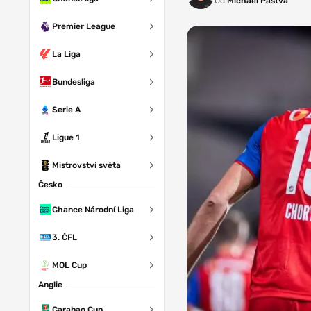
Od
Michael Pastva
Premier League
La Liga
Bundesliga
Serie A
Ligue 1
Mistrovství světa
Česko
Chance Národní Liga
3. ČFL
MOL Cup
Anglie
Carabao Cup