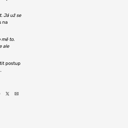
. Já už se
s na
 mě to.
e ale
tit postup
.