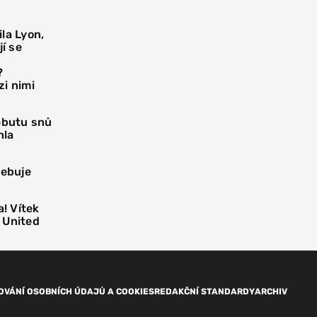
la Lyon,
í se
?
i nimi
debutu snů
hla
řebuje
! Vítek
 United
OVÁNÍ OSOBNÍCH ÚDAJŮ A COOKIES
REDAKČNÍ STANDARDY
ARCHIV