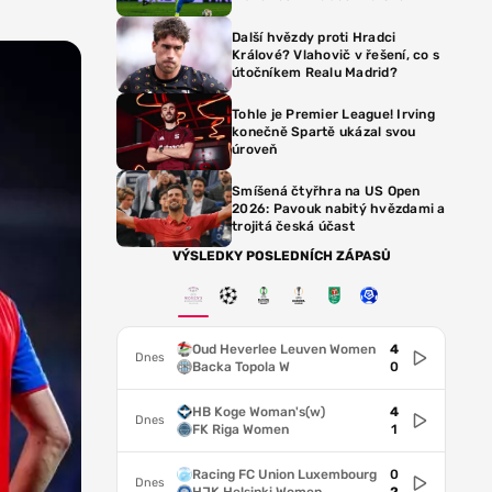
Další hvězdy proti Hradci
Králové? Vlahovič v řešení, co s
útočníkem Realu Madrid?
Tohle je Premier League! Irving
konečně Spartě ukázal svou
úroveň
Smíšená čtyřhra na US Open
2026: Pavouk nabitý hvězdami a
trojitá česká účast
VÝSLEDKY POSLEDNÍCH ZÁPASŮ
Oud Heverlee Leuven Women
4
Dnes
Backa Topola W
0
HB Koge Woman's(w)
4
Dnes
FK Riga Women
1
Racing FC Union Luxembourg
0
Dnes