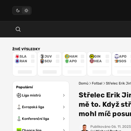
ŽIVÉ VÝSLEDKY
SLA
JUV
HAM
GIN
APO
RAN
SCU
APO
HEA
SOS
Domů
Fotbal
Střelec Erik Ji
Populární
Střelec Erik Ji
Liga mistrů
mě to. Když stř
Evropská liga
mohl míč posu
Konferenční liga
Publikováno
06. 11. 2023
Chance liga