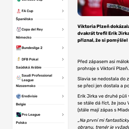
FA Cup
Španělsko
Foto: FC
Viktoria
Viktoria Plzeň dokázal
Copa del Rey
Plzeň
dvakrát trefil Erik Jir
Německo
přiznal, že si pomýšlel 
Bundesliga 2
DFB Pokal
Před zápasem asi málok
Saúdská Arábie
prohraje s Viktorií Plze
Saudi Professional
Slavia se nedostala do 
League
se přeci jen dostala a p
Nizozemsko
Erik Jirka ve druhé půli
Eredivisie
se stále dá říct, že jsou
Belgie
(stále mají zápas s Mlad
Pro League
„Na první mi fantastick
Polsko
obranu, trenér je vyžadu