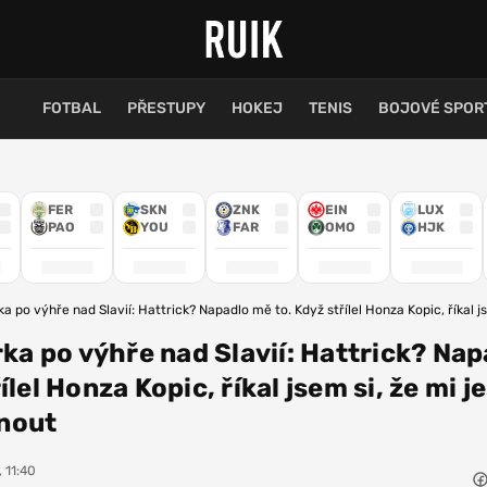
FOTBAL
PŘESTUPY
HOKEJ
TENIS
BOJOVÉ SPOR
FER
SKN
ZNK
EIN
LUX
PAO
YOU
FAR
OMO
HJK
rka po výhře nad Slavií: Hattrick? Napadlo mě to. Když střílel Honza Kopic, říkal 
rka po výhře nad Slavií: Hattrick? Na
ílel Honza Kopic, říkal jsem si, že mi j
nout
, 11:40