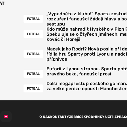
AT
„Vypadněte z klubu!“ Sparta zostudi
rozzuření fanoušci žádají hlavy a boj
FOTBAL
sestupu
Kdo může nahradit Hyského v Plzni
Spekuluje se o čtyřech jménech, mez
FOTBAL
Kováč či Horejš
Macek jako Rodri? Nová posila při 
řídila hru Sparty proti Lyonu a nadc
FOTBAL
příznivce
Euforii z Lyonu stranou. Sparta pot
pravého beka, fanoušci prosí
FOTBAL
Další megapřestup českého gólmana
za velké peníze opouští Manchester
FOTBAL
O NÁS
KONTAKTY
ŽEBŘÍČEK
PODMÍNKY UŽITÍ
ZPRAC