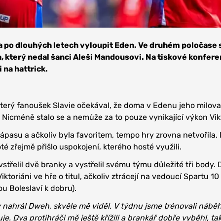
a po dlouhých letech vyloupit Eden. Ve druhém poločase 
ka, který nedal šanci Aleši Mandousovi. Na tiskové konfere
i na hattrick.
terý fanoušek Slavie očekával, že doma v Edenu jeho milov
ň. Nicméně stalo se a nemůže za to pouze vynikající výkon Vik
zápasu a ačkoliv byla favoritem, tempo hry zrovna netvořila.
oté zřejmě přišlo uspokojení, kterého hosté využili.
 vstřelil dvě branky a vystřelil svému týmu důležité tři body.
 Viktoriáni ve hře o titul, ačkoliv ztrácejí na vedoucí Spartu 1
ou Boleslaví k dobru).
y nahrál Dweh, skvěle mě viděl. V týdnu jsme trénovali nábě
je. Dva protihráči mě ještě křížili a brankář dobře vyběhl, ta