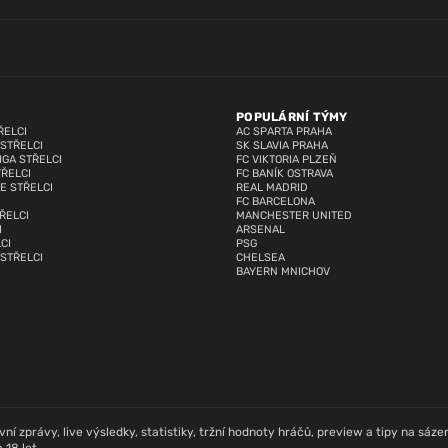
POPULÁRNÍ TÝMY
ŘELCI
AC SPARTA PRAHA
 STŘELCI
SK SLAVIA PRAHA
IGA STŘELCI
FC VIKTORIA PLZEŇ
TŘELCI
FC BANÍK OSTRAVA
E STŘELCI
REAL MADRID
FC BARCELONA
ŘELCI
MANCHESTER UNITED
I
ARSENAL
CI
PSG
 STŘELCI
CHELSEA
BAYERN MNICHOV
í zprávy, live výsledky, statistiky, tržní hodnoty hráčů, preview a tipy na sázení