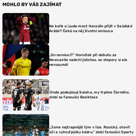
MOHLO BY VÁS ZAJÍMAT
Na kolik si bude moct Haraslín přijít v Saúdské
Arábii? Čeká na něj životní smlouva
„On nemluví?“ Horníček při debutu za
Newcastle nadchl jistotou, se stopery si ale
nerozuměl
Jinde podepisují Salaha, my trpíme Černého,
zlobí se fanoušci Besiktase
„Jsme nejtrapnější tým v lize. Rosický, otevři
oči a vyhoď půlku kádru,“ zlobí fanoušci Sparty