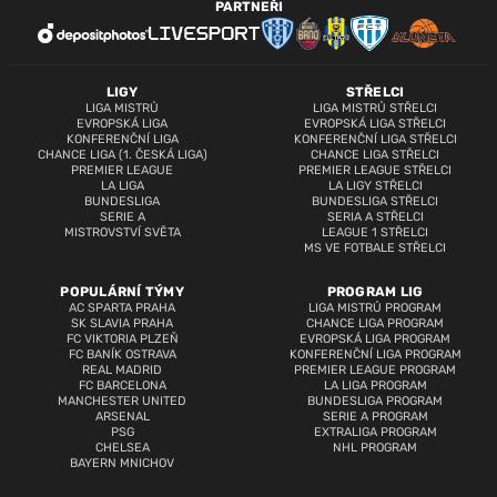
PARTNEŘI
LIGY
STŘELCI
LIGA MISTRŮ
LIGA MISTRŮ STŘELCI
EVROPSKÁ LIGA
EVROPSKÁ LIGA STŘELCI
KONFERENČNÍ LIGA
KONFERENČNÍ LIGA STŘELCI
CHANCE LIGA (1. ČESKÁ LIGA)
CHANCE LIGA STŘELCI
PREMIER LEAGUE
PREMIER LEAGUE STŘELCI
LA LIGA
LA LIGY STŘELCI
BUNDESLIGA
BUNDESLIGA STŘELCI
SERIE A
SERIA A STŘELCI
MISTROVSTVÍ SVĚTA
LEAGUE 1 STŘELCI
MS VE FOTBALE STŘELCI
POPULÁRNÍ TÝMY
PROGRAM LIG
AC SPARTA PRAHA
LIGA MISTRŮ PROGRAM
SK SLAVIA PRAHA
CHANCE LIGA PROGRAM
FC VIKTORIA PLZEŇ
EVROPSKÁ LIGA PROGRAM
FC BANÍK OSTRAVA
KONFERENČNÍ LIGA PROGRAM
REAL MADRID
PREMIER LEAGUE PROGRAM
FC BARCELONA
LA LIGA PROGRAM
MANCHESTER UNITED
BUNDESLIGA PROGRAM
ARSENAL
SERIE A PROGRAM
PSG
EXTRALIGA PROGRAM
CHELSEA
NHL PROGRAM
BAYERN MNICHOV