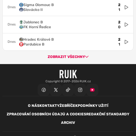
Sigma Olomouc B
2
Dnes
Slovácko II
1
Jablonec B
2
Dnes
FK Horní Ředice
0
Hradec Králové B
2
Dnes
Pardubice B
1
ZOBRAZIT VŠECHNY
Copyright © 2017–2026 RUIK.cz
O NÁS
KONTAKTY
ŽEBŘÍČEK
PODMÍNKY UŽITÍ
ZPRACOVÁNÍ OSOBNÍCH ÚDAJŮ A COOKIES
REDAKČNÍ STANDARDY
ARCHIV