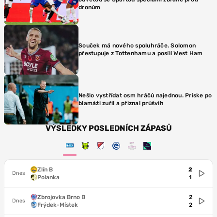
dronům
Souček má nového spoluhráče. Solomon
přestupuje z Tottenhamu a posílí West Ham
Nešlo vystřídat osm hráčů najednou. Priske po
blamáži zuřil a přiznal průšvih
VÝSLEDKY POSLEDNÍCH ZÁPASŮ
Zlín B
2
Dnes
Polanka
1
Zbrojovka Brno B
2
Dnes
Frýdek-Místek
2