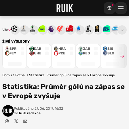
Vše
Liga mistrů
Evropská liga
Konferenční liga
Chance liga
Premier League
La Liga
Bundesliga
Serie A
Ligue 1
Mistrovství světa
Chance Národ
3. ČFL
M
ŽIVÉ VÝSLEDKY
SPR
KAR
HRA
JAB
SIG
FEY
UHE
PCE
RED
SLO
Domů
Fotbal
Statistika: Průměr gólů na zápas se v Evropě zvyšuje
Statistika: Průměr gólů na zápas se
v Evropě zvyšuje
Publikováno
27. 06. 2017, 16:32
Od
Ruik redakce