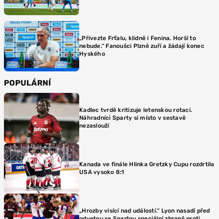
„Přivezte Frťalu, klidně i Fenina. Horší to
nebude.“ Fanoušci Plzně zuří a žádají konec
Hyského
POPULÁRNÍ
Kadlec tvrdě kritizuje letenskou rotaci.
Náhradníci Sparty si místo v sestavě
nezaslouží
Kanada ve finále Hlinka Gretzky Cupu rozdrtila
USA vysoko 8:1
„Hrozby visící nad událostí.“ Lyon nasadí před
odvetou se Spartou speciální zbraně proti