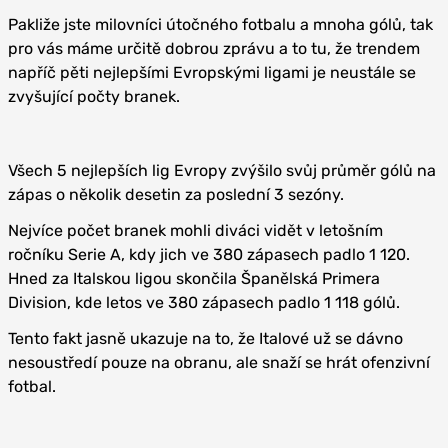
Pakliže jste milovníci útočného fotbalu a mnoha gólů, tak
pro vás máme určitě dobrou zprávu a to tu, že trendem
napříč pěti nejlepšími Evropskými ligami je neustále se
zvyšující počty branek.
Všech 5 nejlepších lig Evropy zvýšilo svůj průměr gólů na
zápas o několik desetin za poslední 3 sezóny.
Nejvíce počet branek mohli diváci vidět v letošním
ročníku Serie A, kdy jich ve 380 zápasech padlo 1 120.
Hned za Italskou ligou skončila Španělská Primera
Division, kde letos ve 380 zápasech padlo 1 118 gólů.
Tento fakt jasně ukazuje na to, že Italové už se dávno
nesoustředí pouze na obranu, ale snaží se hrát ofenzivní
fotbal.