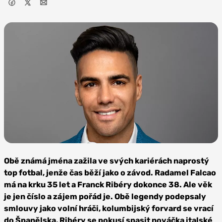
Zdroj: Gil Zetbase,
CC BY-SA 4.0
Obě známá jména zažila ve svých kariérách naprostý
top fotbal, jenže čas běží jako o závod. Radamel Falcao
má na krku 35 let a Franck Ribéry dokonce 38. Ale věk
je jen číslo a zájem pořád je. Obě legendy podepsaly
smlouvy jako volní hráči, kolumbijský forvard se vrací
do Španělska, Ribéry se pokusí spasit nováčka italské