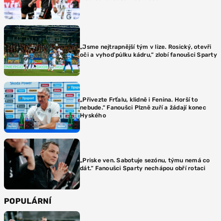
„Jsme nejtrapnější tým v lize. Rosický, otevři
oči a vyhoď půlku kádru,“ zlobí fanoušci Sparty
„Přivezte Frťalu, klidně i Fenina. Horší to
nebude.“ Fanoušci Plzně zuří a žádají konec
Hyského
„Priske ven. Sabotuje sezónu, týmu nemá co
dát.“ Fanoušci Sparty nechápou obří rotaci
POPULÁRNÍ