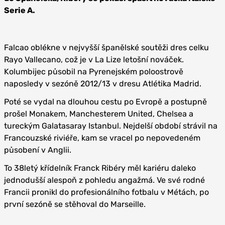
Serie A.
Falcao oblékne v nejvyšší španělské soutěži dres celku
Rayo Vallecano, což je v La Lize letošní nováček.
Kolumbijec působil na Pyrenejském poloostrově
naposledy v sezóně 2012/13 v dresu Atlétika Madrid.
Poté se vydal na dlouhou cestu po Evropě a postupně
prošel Monakem, Manchesterem United, Chelsea a
tureckým Galatasaray Istanbul. Nejdelší období strávil na
Francouzské riviéře, kam se vracel po nepovedeném
působení v Anglii.
To 38letý křídelník Franck Ribéry měl kariéru daleko
jednodušší alespoň z pohledu angažmá. Ve své rodné
Francii pronikl do profesionálního fotbalu v Métách, po
první sezóně se stěhoval do Marseille.