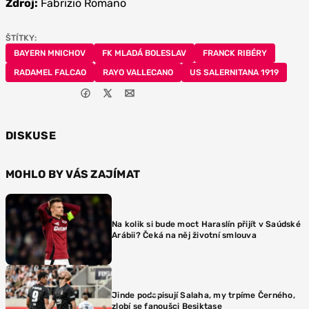
Zdroj:
Fabrizio Romano
ŠTÍTKY:
BAYERN MNICHOV
FK MLADÁ BOLESLAV
FRANCK RIBÉRY
RADAMEL FALCAO
RAYO VALLECANO
US SALERNITANA 1919
DISKUSE
MOHLO BY VÁS ZAJÍMAT
Na kolik si bude moct Haraslín přijít v Saúdské
Arábii? Čeká na něj životní smlouva
Jinde podepisují Salaha, my trpíme Černého,
zlobí se fanoušci Besiktase