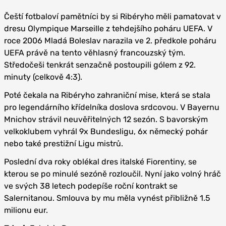
Čeští fotbaloví pamětníci by si Ribéryho měli pamatovat v
dresu Olympique Marseille z tehdejšího poháru UEFA. V
roce 2006 Mladá Boleslav narazila ve 2. předkole poháru
UEFA právě na tento věhlasný francouzský tým.
Středočeši tenkrát senzačně postoupili gólem z 92.
minuty (celkově 4:3).
Poté čekala na Ribéryho zahraniční mise, která se stala
pro legendárního křídelníka doslova srdcovou. V Bayernu
Mnichov strávil neuvěřitelných 12 sezón. S bavorským
velkoklubem vyhrál 9x Bundesligu, 6x německý pohár
nebo také prestižní Ligu mistrů.
Poslední dva roky oblékal dres italské Fiorentiny, se
kterou se po minulé sezóně rozloučil. Nyní jako volný hráč
ve svých 38 letech podepíše roční kontrakt se
Salernitanou. Smlouva by mu měla vynést přibližně 1.5
milionu eur.