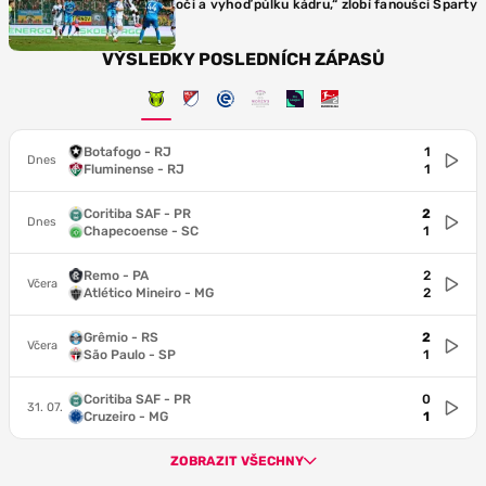
oči a vyhoď půlku kádru,“ zlobí fanoušci Sparty
VÝSLEDKY POSLEDNÍCH ZÁPASŮ
Botafogo - RJ
1
Dnes
Fluminense - RJ
1
Coritiba SAF - PR
2
Dnes
Chapecoense - SC
1
Remo - PA
2
Včera
Atlético Mineiro - MG
2
Grêmio - RS
2
Včera
São Paulo - SP
1
Coritiba SAF - PR
0
31. 07.
Cruzeiro - MG
1
ZOBRAZIT VŠECHNY