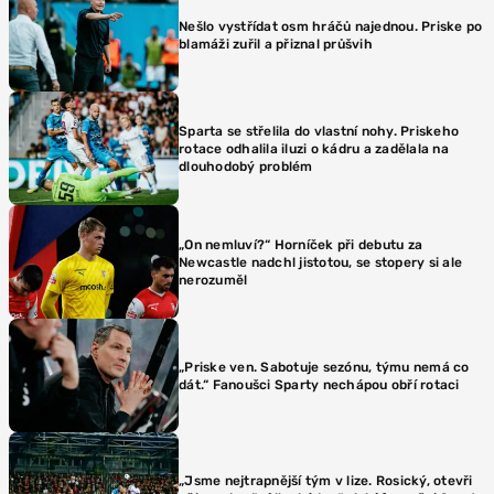
Nešlo vystřídat osm hráčů najednou. Priske po
blamáži zuřil a přiznal průšvih
Sparta se střelila do vlastní nohy. Priskeho
rotace odhalila iluzi o kádru a zadělala na
dlouhodobý problém
„On nemluví?“ Horníček při debutu za
Newcastle nadchl jistotou, se stopery si ale
nerozuměl
„Priske ven. Sabotuje sezónu, týmu nemá co
dát.“ Fanoušci Sparty nechápou obří rotaci
„Jsme nejtrapnější tým v lize. Rosický, otevři