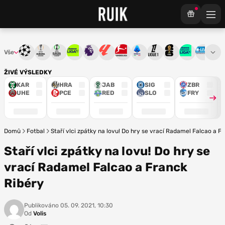
Vše
Liga mistrů
Evropská liga
Konferenční liga
Chance liga
Premier League
La Liga
Bundesliga
Serie A
Ligue 1
Mistrovství světa
Chance Národ
3. ČFL
M
ŽIVÉ VÝSLEDKY
KAR
HRA
JAB
SIG
ZBR
UHE
PCE
RED
SLO
FRY
Domů
Fotbal
Staří vlci zpátky na lovu! Do hry se vrací Radamel Falcao a F
Staří vlci zpátky na lovu! Do hry se
vrací Radamel Falcao a Franck
Ribéry
Publikováno
05. 09. 2021, 10:30
Od
Volis