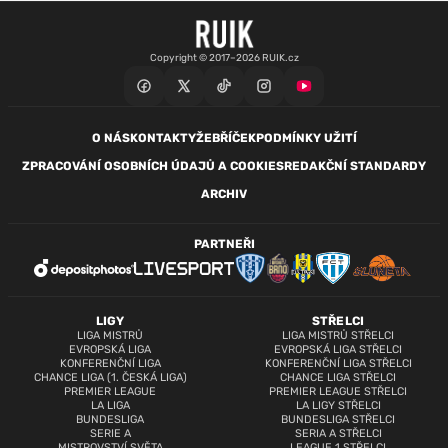
Copyright © 2017–2026 RUIK.cz
O NÁS
KONTAKTY
ŽEBŘÍČEK
PODMÍNKY UŽITÍ
ZPRACOVÁNÍ OSOBNÍCH ÚDAJŮ A COOKIES
REDAKČNÍ STANDARDY
ARCHIV
PARTNEŘI
LIGY
STŘELCI
LIGA MISTRŮ
LIGA MISTRŮ STŘELCI
EVROPSKÁ LIGA
EVROPSKÁ LIGA STŘELCI
KONFERENČNÍ LIGA
KONFERENČNÍ LIGA STŘELCI
CHANCE LIGA (1. ČESKÁ LIGA)
CHANCE LIGA STŘELCI
PREMIER LEAGUE
PREMIER LEAGUE STŘELCI
LA LIGA
LA LIGY STŘELCI
BUNDESLIGA
BUNDESLIGA STŘELCI
SERIE A
SERIA A STŘELCI
MISTROVSTVÍ SVĚTA
LEAGUE 1 STŘELCI