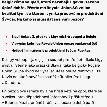
belgickému soupeři, který nezahájil ligovou sezonu
úplně dobře. Přesto má Royale Union SG velice
kvalitní tým, ve kterém vyniká především produktivní
Švýcar. Na koho si musí dát sešívaní pozor?
Slavii čeká v 3. předkole Ligy mistrů soupeř z Belgie
V prvním kole ligy Royale Union pouze remizoval 0:0
Nejlepším hráčem je produktivní Švýcar Puertas
Do ligy vstoupili jako jejich soupeř pro třetí předkolo Ligy
mistrů. Stejně jako pražská Slavia, také
belgický Royale
Union SG
na úvod nejvyšší soutěže pouze remizoval 0:0.
Navíc na půdě nováčka soutěže Jupiler Pro League
z Denderu.
Při bezgólové remíze byla na hřišti většina opor, které se
s velkou pravděpodobností představí i příští středu
v Edenu. Mezi zraněné hráče v současné době patří