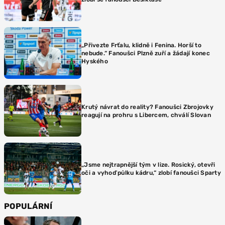
„Přivezte Frťalu, klidně i Fenina. Horší to
nebude.“ Fanoušci Plzně zuří a žádají konec
Hyského
Krutý návrat do reality? Fanoušci Zbrojovky
reagují na prohru s Libercem, chválí Slovan
„Jsme nejtrapnější tým v lize. Rosický, otevři
oči a vyhoď půlku kádru,“ zlobí fanoušci Sparty
POPULÁRNÍ