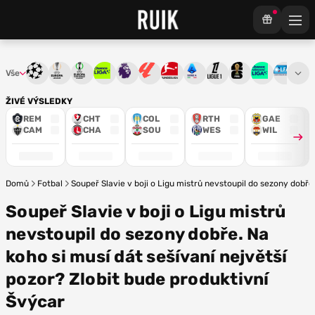
Vše
Liga mistrů
Evropská liga
Konferenční liga
Chance liga
Premier League
La Liga
Bundesliga
Serie A
Ligue 1
Mistrovství světa
Chance Národ
3. ČFL
M
ŽIVÉ VÝSLEDKY
REM
CHT
COL
RTH
GAE
CAM
CHA
SOU
WES
WIL
Domů
Fotbal
Soupeř Slavie v boji o Ligu mistrů nevstoupil do sezony dobře
Soupeř Slavie v boji o Ligu mistrů
nevstoupil do sezony dobře. Na
koho si musí dát sešívaní největší
pozor? Zlobit bude produktivní
Švýcar