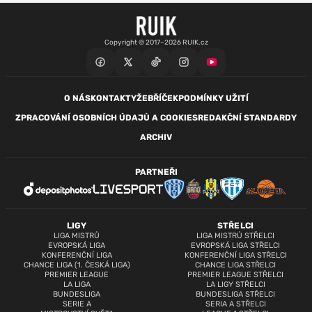
Copyright © 2017–2026 RUIK.cz
O NÁS
KONTAKTY
ŽEBŘÍČEK
PODMÍNKY UŽITÍ
ZPRACOVÁNÍ OSOBNÍCH ÚDAJŮ A COOKIES
REDAKČNÍ STANDARDY
ARCHIV
PARTNEŘI
LIGY
STŘELCI
LIGA MISTRŮ
LIGA MISTRŮ STŘELCI
EVROPSKÁ LIGA
EVROPSKÁ LIGA STŘELCI
KONFERENČNÍ LIGA
KONFERENČNÍ LIGA STŘELCI
CHANCE LIGA (1. ČESKÁ LIGA)
CHANCE LIGA STŘELCI
PREMIER LEAGUE
PREMIER LEAGUE STŘELCI
LA LIGA
LA LIGY STŘELCI
BUNDESLIGA
BUNDESLIGA STŘELCI
SERIE A
SERIA A STŘELCI