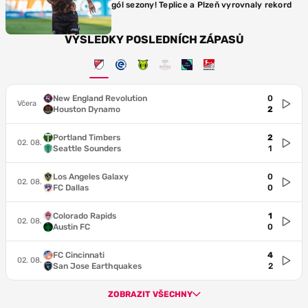
gól sezony! Teplice a Plzeň vyrovnaly rekord
VÝSLEDKY POSLEDNÍCH ZÁPASŮ
New England Revolution
0
Včera
Houston Dynamo
2
Portland Timbers
2
02. 08.
Seattle Sounders
1
Los Angeles Galaxy
0
02. 08.
FC Dallas
0
Colorado Rapids
1
02. 08.
Austin FC
0
FC Cincinnati
4
02. 08.
San Jose Earthquakes
2
ZOBRAZIT VŠECHNY