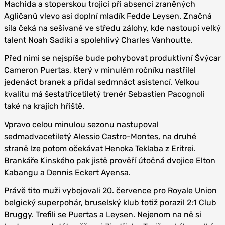
Machida a stoperskou trojici při absenci zraněných
Agličanů vlevo asi doplní mladík Fedde Leysen. Značná
síla čeká na sešívané ve středu zálohy, kde nastoupí velký
talent Noah Sadiki a spolehlivý Charles Vanhoutte.
Před nimi se nejspíše bude pohybovat produktivní Švýcar
Cameron Puertas, který v minulém ročníku nastřílel
jedenáct branek a přidal sedmnáct asistencí. Velkou
kvalitu má šestatřicetiletý trenér Sebastien Pacognoli
také na krajích hřiště.
Vpravo celou minulou sezonu nastupoval
sedmadvacetiletý Alessio Castro-Montes, na druhé
straně lze potom očekávat Henoka Teklaba z Eritrei.
Brankáře Kinského pak jistě prověří útočná dvojice Elton
Kabangu a Dennis Eckert Ayensa.
Právě tito muži vybojovali 20. července pro Royale Union
belgický superpohár, bruselský klub totiž porazil 2:1 Club
Bruggy. Trefili se Puertas a Leysen. Nejenom na ně si