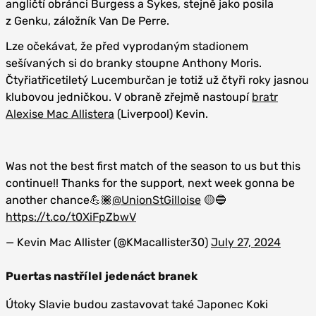
angličtí obránci Burgess a Sykes, stejně jako posila
z Genku, záložník Van De Perre.
Lze očekávat, že před vyprodaným stadionem
sešívaných si do branky stoupne Anthony Moris.
Čtyřiatřicetiletý Lucemburčan je totiž už čtyři roky jasnou
klubovou jedničkou. V obraně zřejmě nastoupí
bratr
Alexise Mac Allistera
(Liverpool) Kevin.
Was not the best first match of the season to us but this
continue!! Thanks for the support, next week gonna be
another chance💪🏾
@UnionStGilloise
🟡🔵
https://t.co/t0XiFpZbwV
— Kevin Mac Allister (@KMacallister30)
July 27, 2024
Puertas nastřílel jedenáct branek
Útoky Slavie budou zastavovat také Japonec Koki