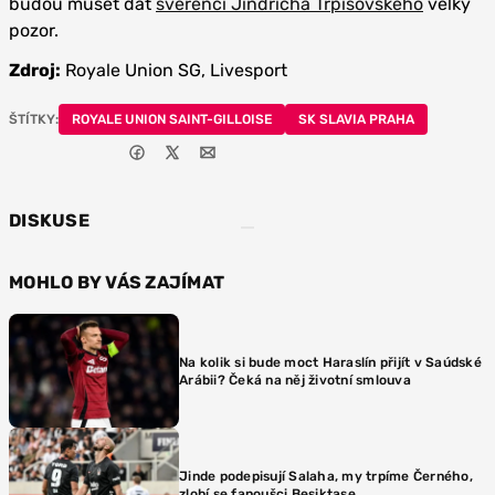
budou muset dát
svěřenci Jindřicha Trpišovského
velký
pozor.
Zdroj:
Royale Union SG, Livesport
ŠTÍTKY:
ROYALE UNION SAINT-GILLOISE
SK SLAVIA PRAHA
DISKUSE
MOHLO BY VÁS ZAJÍMAT
Na kolik si bude moct Haraslín přijít v Saúdské
Arábii? Čeká na něj životní smlouva
Jinde podepisují Salaha, my trpíme Černého,
zlobí se fanoušci Besiktase