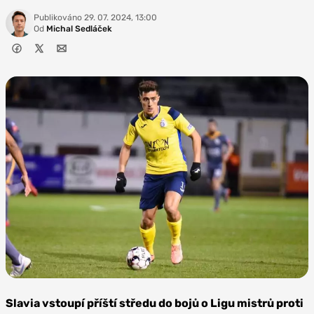
Publikováno
29. 07. 2024, 13:00
Od
Michal Sedláček
Zdroj: Laurent Lefebvre,
Royale Union SG
Slavia vstoupí příští středu do bojů o Ligu mistrů proti