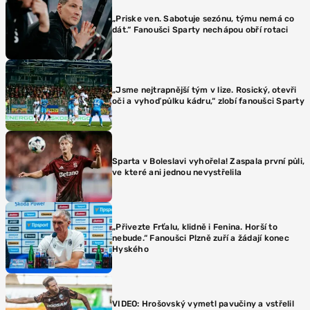
„Priske ven. Sabotuje sezónu, týmu nemá co
dát.“ Fanoušci Sparty nechápou obří rotaci
„Jsme nejtrapnější tým v lize. Rosický, otevři
oči a vyhoď půlku kádru,“ zlobí fanoušci Sparty
Sparta v Boleslavi vyhořela! Zaspala první půli,
ve které ani jednou nevystřelila
„Přivezte Frťalu, klidně i Fenina. Horší to
nebude.“ Fanoušci Plzně zuří a žádají konec
Hyského
VIDEO: Hrošovský vymetl pavučiny a vstřelil