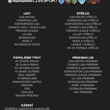
LIGY
STŘELCI
LIGA MISTRŮ
LIGA MISTRŮ STŘELCI
EVROPSKÁ LIGA
EVROPSKÁ LIGA STŘELCI
KONFERENČNÍ LIGA
KONFERENČNÍ LIGA STŘELCI
CHANCE LIGA (1. ČESKÁ LIGA)
CHANCE LIGA STŘELCI
PREMIER LEAGUE
PREMIER LEAGUE STŘELCI
LA LIGA
LA LIGY STŘELCI
BUNDESLIGA
BUNDESLIGA STŘELCI
SERIE A
SERIA A STŘELCI
MISTROVSTVÍ SVĚTA
LEAGUE 1 STŘELCI
MS VE FOTBALE STŘELCI
POPULÁRNÍ TÝMY
PROGRAM LIG
AC SPARTA PRAHA
LIGA MISTRŮ PROGRAM
SK SLAVIA PRAHA
CHANCE LIGA PROGRAM
FC VIKTORIA PLZEŇ
EVROPSKÁ LIGA PROGRAM
FC BANÍK OSTRAVA
KONFERENČNÍ LIGA PROGRAM
REAL MADRID
PREMIER LEAGUE PROGRAM
FC BARCELONA
LA LIGA PROGRAM
MANCHESTER UNITED
BUNDESLIGA PROGRAM
ARSENAL
SERIE A PROGRAM
PSG
EXTRALIGA PROGRAM
CHELSEA
NHL PROGRAM
BAYERN MNICHOV
SÁZENÍ
ŽEBŘÍČEK SÁZKOVÝCH KANCELÁŘÍ