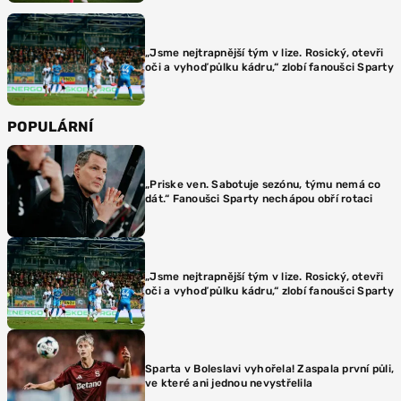
„Jsme nejtrapnější tým v lize. Rosický, otevři
oči a vyhoď půlku kádru,“ zlobí fanoušci Sparty
POPULÁRNÍ
„Priske ven. Sabotuje sezónu, týmu nemá co
dát.“ Fanoušci Sparty nechápou obří rotaci
„Jsme nejtrapnější tým v lize. Rosický, otevři
oči a vyhoď půlku kádru,“ zlobí fanoušci Sparty
Sparta v Boleslavi vyhořela! Zaspala první půli,
ve které ani jednou nevystřelila