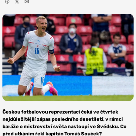
Zdroj: West
Ham United
Českou fotbalovou reprezentaci čeká ve čtvrtek
nejdůležitější zápas posledního desetiletí, v rámci
baráže o mistrovství světa nastoupí ve Švédsku. Co
před utkáním řekl kapitán Tomáš Souček?