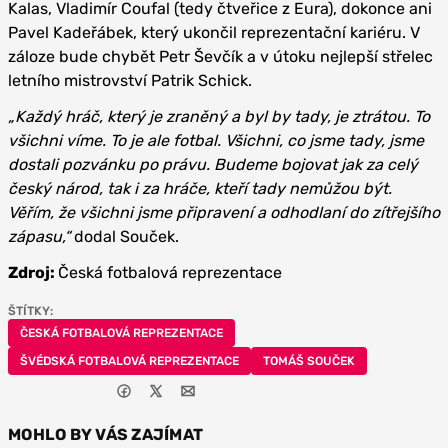
Kalas, Vladimír Coufal (tedy čtveřice z Eura), dokonce ani
Pavel Kadeřábek, který ukončil reprezentační kariéru. V
záloze bude chybět Petr Ševčík a v útoku nejlepší střelec
letního mistrovství Patrik Schick.
„Každý hráč, který je zraněný a byl by tady, je ztrátou. To
všichni víme. To je ale fotbal. Všichni, co jsme tady, jsme
dostali pozvánku po právu. Budeme bojovat jak za celý
český národ, tak i za hráče, kteří tady nemůžou být.
Věřím, že všichni jsme připravení a odhodlaní do zítřejšího
zápasu,“
dodal Souček.
Zdroj:
Česká fotbalová reprezentace
ŠTÍTKY:
ČESKÁ FOTBALOVÁ REPREZENTACE
ŠVÉDSKÁ FOTBALOVÁ REPREZENTACE
TOMÁŠ SOUČEK
MOHLO BY VÁS ZAJÍMAT