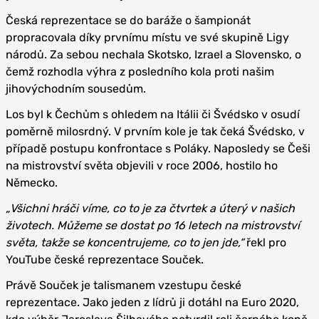
Česká reprezentace se do baráže o šampionát
propracovala díky prvnímu místu ve své skupině Ligy
národů. Za sebou nechala Skotsko, Izrael a Slovensko, o
čemž rozhodla výhra z posledního kola proti našim
jihovýchodním sousedům.
Los byl k Čechům s ohledem na Itálii či Švédsko v osudí
poměrně milosrdný. V prvním kole je tak čeká Švédsko, v
případě postupu konfrontace s Poláky. Naposledy se Češi
na mistrovství světa objevili v roce 2006, hostilo ho
Německo.
„Všichni hráči víme, co to je za čtvrtek a úterý v našich
životech. Můžeme se dostat po 16 letech na mistrovství
světa, takže se koncentrujeme, co to jen jde,“
řekl pro
YouTube české reprezentace Souček.
Právě Souček je talismanem vzestupu české
reprezentace. Jako jeden z lídrů ji dotáhl na Euro 2020,