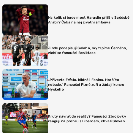
Na kolik si bude moct Haraslín přijít v Saúdské
Arábii? Čeká na něj životní smlouva
Jinde podepisují Salaha, my trpíme Černého,
zlobí se fanoušci Besiktase
„Přivezte Frťalu, klidně i Fenina. Horší to
nebude.“ Fanoušci Plzně zuří a žádají konec
Hyského
Krutý návrat do reality? Fanoušci Zbrojovky
reagují na prohru s Libercem, chválí Slovan