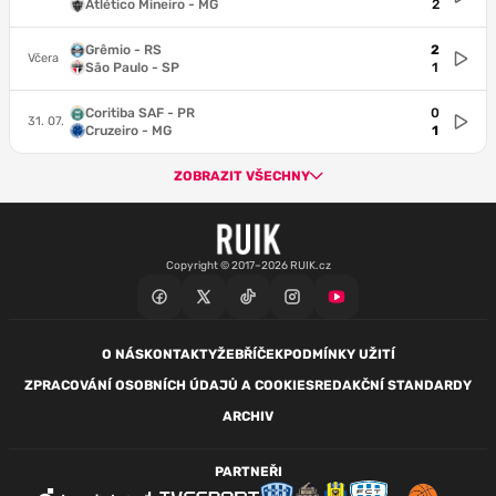
Atlético Mineiro - MG
2
Grêmio - RS
2
Včera
São Paulo - SP
1
Coritiba SAF - PR
0
31. 07.
Cruzeiro - MG
1
ZOBRAZIT VŠECHNY
Copyright © 2017–2026 RUIK.cz
O NÁS
KONTAKTY
ŽEBŘÍČEK
PODMÍNKY UŽITÍ
ZPRACOVÁNÍ OSOBNÍCH ÚDAJŮ A COOKIES
REDAKČNÍ STANDARDY
ARCHIV
PARTNEŘI