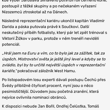
kde výběr Jaroslava Šilhavého potvrdil roli černého koně,
postoupil z těžké skupiny a po nečekaném vyřazení
Nizozemců ztroskotal až na Dánech.
Následně reprezentační kariéru ukončil kapitán Vladimír
Darida a páska putovala právě k Součkovi. Další
neskutečný příběh fotbalisty, který pár let zpět trénoval s
Viktorií Žižkov v parku, protože v něm trenéři neviděli
potenciál.
„Hrál jsem na Euru a vím, co to bylo jak za zážitek, tak za
úspěch. Mistrovství světa je ještě jiný level a kdyby se to
zvládlo, byl by to určitě největší úspěch v reprezentační
kariéře,“
pokračoval záložník West Hamu.
Po listopadovém losu experti dávali postupu Čechů přes
Švédy přibližně čtyřicet procent, nyní jsou o něco
pesimističtější. Důvodem jsou početná zranění, která
nejvíce ovlivnila nominaci obránců.
K dispozici nebude Jan Bořil, Ondřej Čelůstka, Tomáš