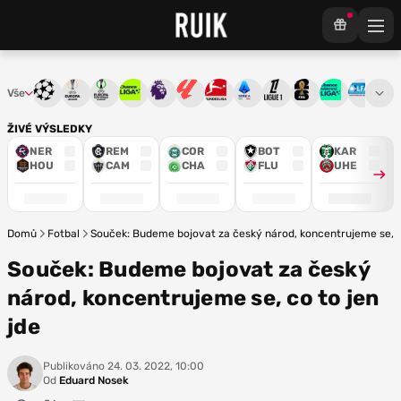
Vše
Liga mistrů
Evropská liga
Konferenční liga
Chance liga
Premier League
La Liga
Bundesliga
Serie A
Ligue 1
Mistrovství světa
Chance Národ
3. ČFL
M
ŽIVÉ VÝSLEDKY
NER
REM
COR
BOT
KAR
HOU
CAM
CHA
FLU
UHE
Domů
Fotbal
Souček: Budeme bojovat za český národ, koncentrujeme se, co
Souček: Budeme bojovat za český
národ, koncentrujeme se, co to jen
jde
Publikováno
24. 03. 2022, 10:00
Od
Eduard Nosek