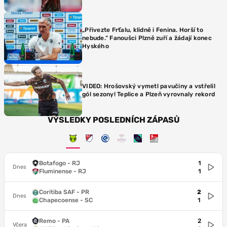
„Přivezte Frťalu, klidně i Fenina. Horší to
nebude.“ Fanoušci Plzně zuří a žádají konec
Hyského
VIDEO: Hrošovský vymetl pavučiny a vstřelil
gól sezony! Teplice a Plzeň vyrovnaly rekord
VÝSLEDKY POSLEDNÍCH ZÁPASŮ
Botafogo - RJ
1
Dnes
Fluminense - RJ
1
Coritiba SAF - PR
2
Dnes
Chapecoense - SC
1
Remo - PA
2
Včera