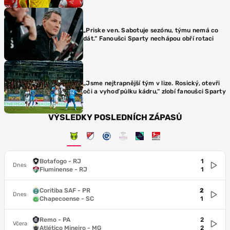
„Priske ven. Sabotuje sezónu, týmu nemá co
dát.“ Fanoušci Sparty nechápou obří rotaci
„Jsme nejtrapnější tým v lize. Rosický, otevři
oči a vyhoď půlku kádru,“ zlobí fanoušci Sparty
VÝSLEDKY POSLEDNÍCH ZÁPASŮ
Botafogo - RJ
1
Dnes
Fluminense - RJ
1
Coritiba SAF - PR
2
Dnes
Chapecoense - SC
1
Remo - PA
2
Včera
Atlético Mineiro - MG
2