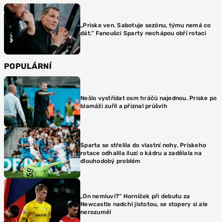
„Priske ven. Sabotuje sezónu, týmu nemá co
dát.“ Fanoušci Sparty nechápou obří rotaci
POPULÁRNÍ
Nešlo vystřídat osm hráčů najednou. Priske po
blamáži zuřil a přiznal průšvih
Sparta se střelila do vlastní nohy. Priskeho
rotace odhalila iluzi o kádru a zadělala na
dlouhodobý problém
„On nemluví?“ Horníček při debutu za
Newcastle nadchl jistotou, se stopery si ale
nerozuměl