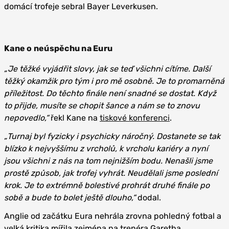
domácí trofeje sebral Bayer Leverkusen.
Kane o neúspěchu na Euru
„Je těžké vyjádřit slovy, jak se teď všichni cítíme. Další
těžký okamžik pro tým i pro mě osobně. Je to promarněná
příležitost. Do těchto finále není snadné se dostat. Když
to přijde, musíte se chopit šance a nám se to znovu
nepovedlo,“
řekl Kane na
tiskové konferenci
.
„Turnaj byl fyzicky i psychicky náročný. Dostanete se tak
blízko k nejvyššímu z vrcholů, k vrcholu kariéry a nyní
jsou všichni z nás na tom nejnižším bodu. Nenašli jsme
prostě způsob, jak trofej vyhrát. Neudělali jsme poslední
krok. Je to extrémně bolestivé prohrát druhé finále po
sobě a bude to bolet ještě dlouho,“
dodal.
Anglie od začátku Eura nehrála zrovna pohledný fotbal a
velká kritika mířila zejména na trenéra Garetha