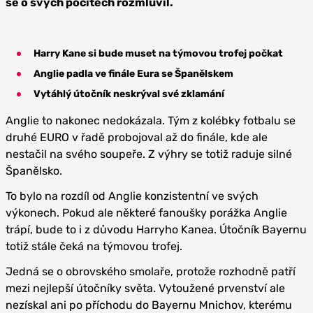
se o svých pocitech rozmluvil.
Harry Kane si bude muset na týmovou trofej počkat
Anglie padla ve finále Eura se Španělskem
Vytáhlý útočník neskrýval své zklamání
Anglie to nakonec nedokázala. Tým z kolébky fotbalu se
druhé EURO v řadě probojoval až do finále, kde ale
nestačil na svého soupeře. Z výhry se totiž raduje silné
Španělsko.
To bylo na rozdíl od Anglie konzistentní ve svých
výkonech. Pokud ale některé fanoušky porážka Anglie
trápí, bude to i z důvodu Harryho Kanea. Útočník Bayernu
totiž stále čeká na týmovou trofej.
Jedná se o obrovského smolaře, protože rozhodně patří
mezi nejlepší útočníky světa. Vytoužené prvenství ale
nezískal ani po příchodu do Bayernu Mnichov, kterému