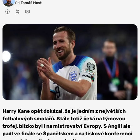
Od
Tomáš Host
Foto:
Depositphotos
Harry Kane opět dokázal, že je jedním z největších
fotbalových smolařů. Stále totiž čeká na týmovou
trofej, blízko byl i na mistrovství Evropy. S Anglií ale
padl ve finále se Španělskem a na tiskové konferenci