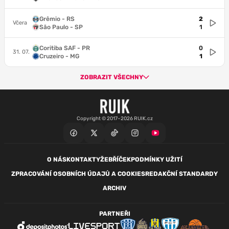
Grêmio - RS
2
Včera
São Paulo - SP
1
Coritiba SAF - PR
0
31. 07.
Cruzeiro - MG
1
ZOBRAZIT VŠECHNY
Copyright © 2017–2026 RUIK.cz
O NÁS
KONTAKTY
ŽEBŘÍČEK
PODMÍNKY UŽITÍ
ZPRACOVÁNÍ OSOBNÍCH ÚDAJŮ A COOKIES
REDAKČNÍ STANDARDY
ARCHIV
PARTNEŘI