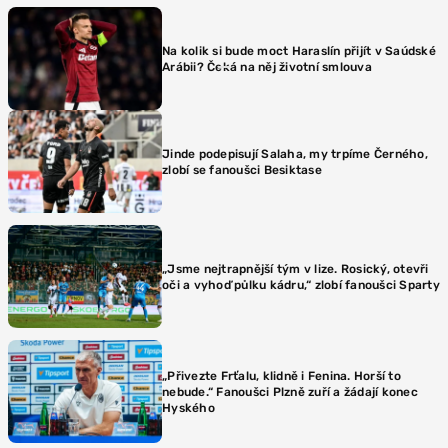
Na kolik si bude moct Haraslín přijít v Saúdské
Arábii? Čeká na něj životní smlouva
Jinde podepisují Salaha, my trpíme Černého,
zlobí se fanoušci Besiktase
„Jsme nejtrapnější tým v lize. Rosický, otevři
oči a vyhoď půlku kádru,“ zlobí fanoušci Sparty
„Přivezte Frťalu, klidně i Fenina. Horší to
nebude.“ Fanoušci Plzně zuří a žádají konec
Hyského