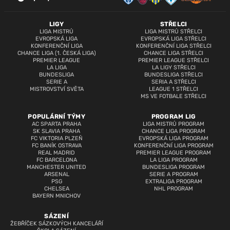
LIGY
STŘELCI
LIGA MISTRŮ
LIGA MISTRŮ STŘELCI
EVROPSKÁ LIGA
EVROPSKÁ LIGA STŘELCI
KONFERENČNÍ LIGA
KONFERENČNÍ LIGA STŘELCI
CHANCE LIGA (1. ČESKÁ LIGA)
CHANCE LIGA STŘELCI
PREMIER LEAGUE
PREMIER LEAGUE STŘELCI
LA LIGA
LA LIGY STŘELCI
BUNDESLIGA
BUNDESLIGA STŘELCI
SERIE A
SERIA A STŘELCI
MISTROVSTVÍ SVĚTA
LEAGUE 1 STŘELCI
MS VE FOTBALE STŘELCI
POPULÁRNÍ TÝMY
PROGRAM LIG
AC SPARTA PRAHA
LIGA MISTRŮ PROGRAM
SK SLAVIA PRAHA
CHANCE LIGA PROGRAM
FC VIKTORIA PLZEŇ
EVROPSKÁ LIGA PROGRAM
FC BANÍK OSTRAVA
KONFERENČNÍ LIGA PROGRAM
REAL MADRID
PREMIER LEAGUE PROGRAM
FC BARCELONA
LA LIGA PROGRAM
MANCHESTER UNITED
BUNDESLIGA PROGRAM
ARSENAL
SERIE A PROGRAM
PSG
EXTRALIGA PROGRAM
CHELSEA
NHL PROGRAM
BAYERN MNICHOV
SÁZENÍ
ŽEBŘÍČEK SÁZKOVÝCH KANCELÁŘÍ