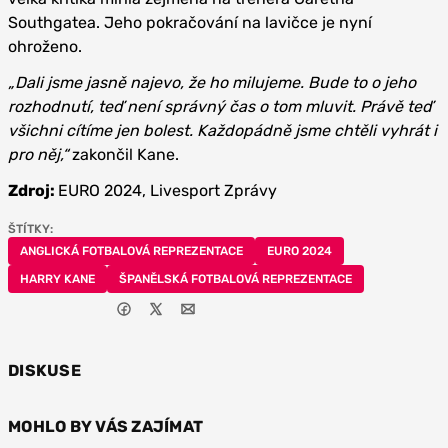
Southgatea. Jeho pokračování na lavičce je nyní
ohroženo.
„Dali jsme jasně najevo, že ho milujeme. Bude to o jeho
rozhodnutí, teď není správný čas o tom mluvit. Právě teď
všichni cítíme jen bolest. Každopádně jsme chtěli vyhrát i
pro něj,“
zakončil Kane.
Zdroj:
EURO 2024, Livesport Zprávy
ŠTÍTKY:
ANGLICKÁ FOTBALOVÁ REPREZENTACE
EURO 2024
HARRY KANE
ŠPANĚLSKÁ FOTBALOVÁ REPREZENTACE
DISKUSE
MOHLO BY VÁS ZAJÍMAT