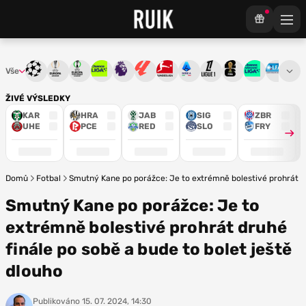
Vše
Liga mistrů
Evropská liga
Konferenční liga
Chance liga
Premier League
La Liga
Bundesliga
Serie A
Ligue 1
Mistrovství světa
Chance Národ
3. ČFL
M
ŽIVÉ VÝSLEDKY
KAR
HRA
JAB
SIG
ZBR
UHE
PCE
RED
SLO
FRY
Domů
Fotbal
Smutný Kane po porážce: Je to extrémně bolestivé prohrát dru
Smutný Kane po porážce: Je to
extrémně bolestivé prohrát druhé
finále po sobě a bude to bolet ještě
dlouho
Publikováno
15. 07. 2024, 14:30