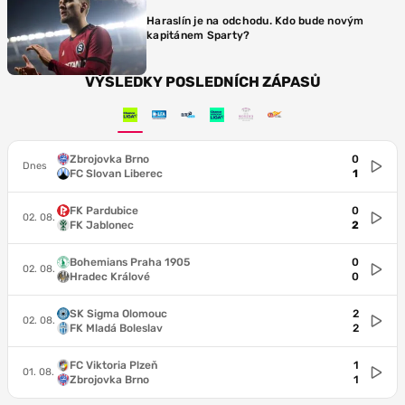
Haraslín je na odchodu. Kdo bude novým
kapitánem Sparty?
VÝSLEDKY POSLEDNÍCH ZÁPASŮ
Zbrojovka Brno
0
Dnes
FC Slovan Liberec
1
FK Pardubice
0
02. 08.
FK Jablonec
2
Bohemians Praha 1905
0
02. 08.
Hradec Králové
0
SK Sigma Olomouc
2
02. 08.
FK Mladá Boleslav
2
FC Viktoria Plzeň
1
01. 08.
Zbrojovka Brno
1