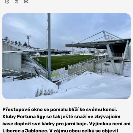
Zdroj: FK
Jablonec
Přestupové okno se pomalu blíží ke svému konci.
Kluby Fortuna ligy se tak ještě snaží ve zbývajícím
čase doplnit své kádry pro jarní boje. Výjimkou není ani
Liberec a Jablonec. V zájmu obou celků se objevil