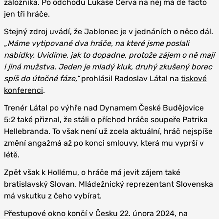
záložníka. Po odchodu Lukáše Červa na něj má de facto
jen tři hráče.
Stejný zdroj uvádí, že Jablonec je v jednáních o něco dál.
„Máme vytipované dva hráče, na které jsme poslali
nabídky. Uvidíme, jak to dopadne, protože zájem o ně mají
i jiná mužstva. Jeden je mladý kluk, druhý zkušený borec
spíš do útočné fáze,“
prohlásil Radoslav Látal na
tiskové
konferenci
.
Trenér Látal po výhře nad Dynamem České Budějovice
5:2 také přiznal, že stáli o příchod hráče soupeře Patrika
Hellebranda. To však není už zcela aktuální, hráč nejspíše
změní angažmá až po konci smlouvy, která mu vyprší v
létě.
Zpět však k Hollému, o hráče má jevit zájem také
bratislavský Slovan. Mládežnický reprezentant Slovenska
má vskutku z čeho vybírat.
Přestupové okno končí v Česku 22. února 2024, na