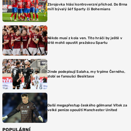
Zbrojovka hlásí kontroverzní příchod. Do Brna
míří bývalý šéf Sparty či Bohemians
Někdo musí z kola ven. Tito hráči by ještě v
létě mohli opustit pražskou Spartu
Jinde podepisují Salaha, my trpíme Černého,
zlobí se fanoušci Besiktase
Další megapřestup českého gólmana! Vítek za
velké peníze opouští Manchester United
POPULÁRNÍ