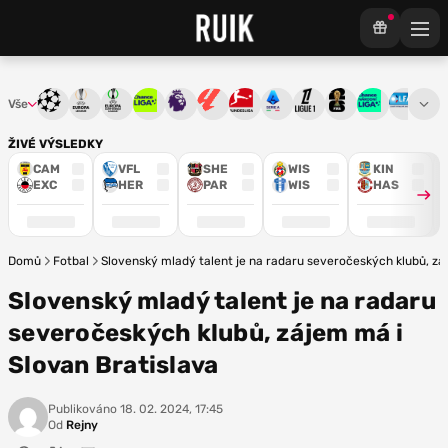
Vše
Liga mistrů
Evropská liga
Konferenční liga
Chance liga
Premier League
La Liga
Bundesliga
Serie A
Ligue 1
Mistrovství světa
Chance Národ
3. ČFL
M
ŽIVÉ VÝSLEDKY
CAM
VFL
SHE
WIS
KIN
EXC
HER
PAR
WIS
HAS
Domů
Fotbal
Slovenský mladý talent je na radaru severočeských klubů, zá
Slovenský mladý talent je na radaru
severočeských klubů, zájem má i
Slovan Bratislava
Publikováno
18. 02. 2024, 17:45
Od
Rejny