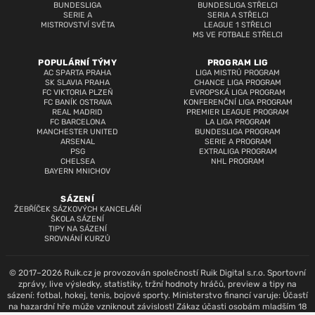
BUNDESLIGA
BUNDESLIGA STŘELCI
SERIE A
SERIA A STŘELCI
MISTROVSTVÍ SVĚTA
LEAGUE 1 STŘELCI
MS VE FOTBALE STŘELCI
POPULÁRNÍ TÝMY
PROGRAM LIG
AC SPARTA PRAHA
LIGA MISTRŮ PROGRAM
SK SLAVIA PRAHA
CHANCE LIGA PROGRAM
FC VIKTORIA PLZEŇ
EVROPSKÁ LIGA PROGRAM
FC BANÍK OSTRAVA
KONFERENČNÍ LIGA PROGRAM
REAL MADRID
PREMIER LEAGUE PROGRAM
FC BARCELONA
LA LIGA PROGRAM
MANCHESTER UNITED
BUNDESLIGA PROGRAM
ARSENAL
SERIE A PROGRAM
PSG
EXTRALIGA PROGRAM
CHELSEA
NHL PROGRAM
BAYERN MNICHOV
SÁZENÍ
ŽEBŘÍČEK SÁZKOVÝCH KANCELÁŘÍ
ŠKOLA SÁZENÍ
TIPY NA SÁZENÍ
SROVNÁNÍ KURZŮ
© 2017–2026 Ruik.cz je provozován společností Ruik Digital s.r.o. Sportovní
zprávy, live výsledky, statistiky, tržní hodnoty hráčů, preview a tipy na
sázení: fotbal, hokej, tenis, bojové sporty. Ministerstvo financí varuje: Účastí
na hazardní hře může vzniknout závislost! Zákaz účasti osobám mladším 18