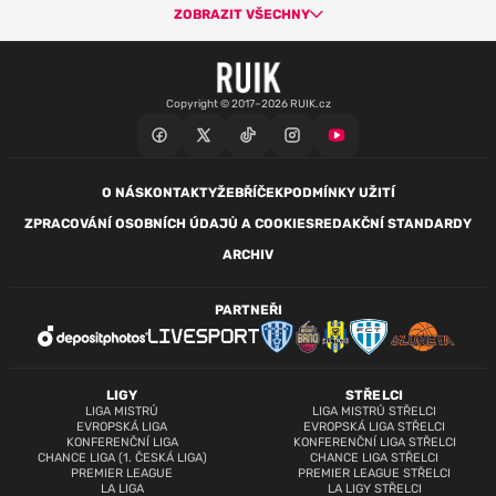
ZOBRAZIT VŠECHNY
Copyright © 2017–2026 RUIK.cz
O NÁS
KONTAKTY
ŽEBŘÍČEK
PODMÍNKY UŽITÍ
ZPRACOVÁNÍ OSOBNÍCH ÚDAJŮ A COOKIES
REDAKČNÍ STANDARDY
ARCHIV
PARTNEŘI
LIGY
STŘELCI
LIGA MISTRŮ
LIGA MISTRŮ STŘELCI
EVROPSKÁ LIGA
EVROPSKÁ LIGA STŘELCI
KONFERENČNÍ LIGA
KONFERENČNÍ LIGA STŘELCI
CHANCE LIGA (1. ČESKÁ LIGA)
CHANCE LIGA STŘELCI
PREMIER LEAGUE
PREMIER LEAGUE STŘELCI
LA LIGA
LA LIGY STŘELCI