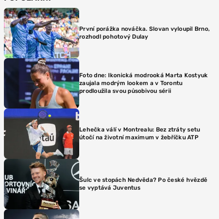
První porážka nováčka. Slovan vyloupil Brno,
rozhodl pohotový Dulay
Foto dne: Ikonická modrooká Marta Kostyuk
zaujala modrým lookem a v Torontu
prodloužila svou působivou sérii
Lehečka válí v Montrealu: Bez ztráty setu
útočí na životní maximum v žebříčku ATP
Šulc ve stopách Nedvěda? Po české hvězdě
se vyptává Juventus