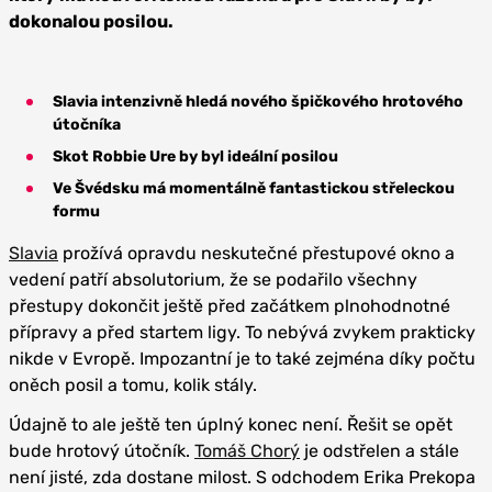
dokonalou posilou.
Slavia intenzivně hledá nového špičkového hrotového
útočníka
Skot Robbie Ure by byl ideální posilou
Ve Švédsku má momentálně fantastickou střeleckou
formu
Slavia
prožívá opravdu neskutečné přestupové okno a
vedení patří absolutorium, že se podařilo všechny
přestupy dokončit ještě před začátkem plnohodnotné
přípravy a před startem ligy. To nebývá zvykem prakticky
nikde v Evropě. Impozantní je to také zejména díky počtu
oněch posil a tomu, kolik stály.
Údajně to ale ještě ten úplný konec není. Řešit se opět
bude hrotový útočník.
Tomáš Chorý
je odstřelen a stále
není jisté, zda dostane milost. S odchodem Erika Prekopa