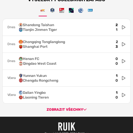
Shandong Taishan
2
Dnes
Tianjin Jinmen Tiger
1
Chongqing Tonglianglong
2
Dnes
Shanghai Port
3
Henan FC
0
Dnes
Qingdao West Coast
0
Yunnan Yukun
1
Včera
Chengdu Rongcheng
0
Dalian Yingbo
1
Včera
Liaoning Tieren
0
ZOBRAZIT VŠECHNY