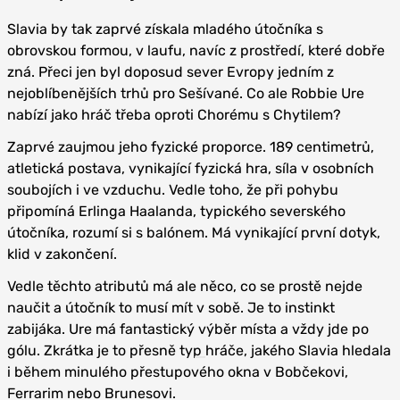
Slavia by tak zaprvé získala mladého útočníka s
obrovskou formou, v laufu, navíc z prostředí, které dobře
zná. Přeci jen byl doposud sever Evropy jedním z
nejoblíbenějších trhů pro Sešívané. Co ale Robbie Ure
nabízí jako hráč třeba oproti Chorému s Chytilem?
Zaprvé zaujmou jeho fyzické proporce. 189 centimetrů,
atletická postava, vynikající fyzická hra, síla v osobních
soubojích i ve vzduchu. Vedle toho, že při pohybu
připomíná Erlinga Haalanda, typického severského
útočníka, rozumí si s balónem. Má vynikající první dotyk,
klid v zakončení.
Vedle těchto atributů má ale něco, co se prostě nejde
naučit a útočník to musí mít v sobě. Je to instinkt
zabijáka. Ure má fantastický výběr místa a vždy jde po
gólu. Zkrátka je to přesně typ hráče, jakého Slavia hledala
i během minulého přestupového okna v Bobčekovi,
Ferrarim nebo Brunesovi.