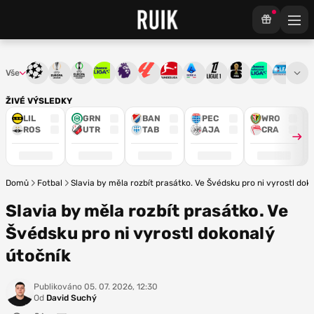
Vše
Liga mistrů
Evropská liga
Konferenční liga
Chance liga
Premier League
La Liga
Bundesliga
Serie A
Ligue 1
Mistrovství světa
Chance Národ
3. ČFL
M
ŽIVÉ VÝSLEDKY
LIL
GRN
BAN
PEC
WRO
ROS
UTR
TAB
AJA
CRA
Domů
Fotbal
Slavia by měla rozbít prasátko. Ve Švédsku pro ni vyrostl dok
Slavia by měla rozbít prasátko. Ve
Švédsku pro ni vyrostl dokonalý
útočník
Publikováno
05. 07. 2026, 12:30
Od
David Suchý