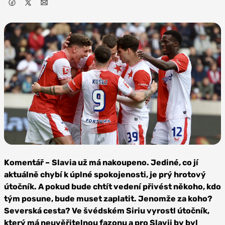
Foto: SK
Slavia Praha
Komentář –
Slavia už má nakoupeno. Jediné, co jí
aktuálně chybí k úplné spokojenosti, je prý hrotový
útočník. A pokud bude chtít vedení přivést někoho, kdo
tým posune, bude muset zaplatit. Jenomže za koho?
Severská cesta? Ve švédském Siriu vyrostl útočník,
který má neuvěřitelnou fazonu a pro Slavii by byl