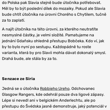
do Polska pak Slavia stejně bude útočníka potřebovat.
Měl by to být poslední dílek do mozaiky. Pokud ale Slavia
bude chtít útočníka na úrovni Chorého s Chytilem, tučně
za to zaplatí.
A najít útočníka na této úrovni, za kterého neutratíte
nesmyslné částky, je velmi složité. Pamatujeme na
jednání Gdaňsku ohledně přestupu Bobčeka. Kdo ví, jak
by to bylo nyní po sestupu. Každopádně tu roste
varianta, která by pro Slavii mohla dávat dokonalý smysl.
Drahá bude, ale stála by za to.
Senzace ze Siria
Jedná se o útočníka
Robbieho Ureho
. Odchovanec
Glasgow Rangers, kde odehrál pouze dva ligové zápasy.
Lépe si nevedl ani v belgickém Anderlechtu, ale po
přestupu do Švédska jasně demonstruje, jaký potenciál v