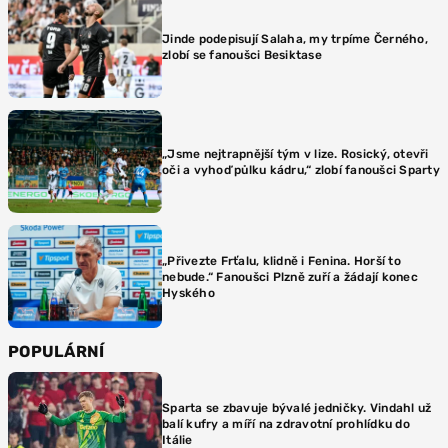
Jinde podepisují Salaha, my trpíme Černého,
zlobí se fanoušci Besiktase
„Jsme nejtrapnější tým v lize. Rosický, otevři
oči a vyhoď půlku kádru,“ zlobí fanoušci Sparty
„Přivezte Frťalu, klidně i Fenina. Horší to
nebude.“ Fanoušci Plzně zuří a žádají konec
Hyského
POPULÁRNÍ
Sparta se zbavuje bývalé jedničky. Vindahl už
balí kufry a míří na zdravotní prohlídku do
Itálie