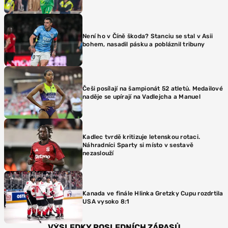
Není ho v Číně škoda? Stanciu se stal v Asii
bohem, nasadil pásku a pobláznil tribuny
Češi posílají na šampionát 52 atletů. Medailové
naděje se upírají na Vadlejcha a Manuel
Kadlec tvrdě kritizuje letenskou rotaci.
Náhradníci Sparty si místo v sestavě
nezaslouží
Kanada ve finále Hlinka Gretzky Cupu rozdrtila
USA vysoko 8:1
VÝSLEDKY POSLEDNÍCH ZÁPASŮ