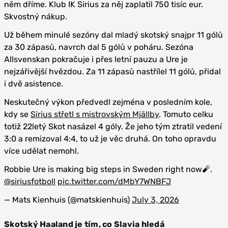
něm dříme. Klub IK Sirius za něj zaplatil 750 tisíc eur.
Skvostný nákup.
Už během minulé sezóny dal mladý skotský snajpr 11 gólů
za 30 zápasů, navrch dal 5 gólů v poháru. Sezóna
Allsvenskan pokračuje i přes letní pauzu a Ure je
nejzářivější hvězdou. Za 11 zápasů nastřílel 11 gólů, přidal
i dvě asistence.
Neskutečný výkon předvedl zejména v posledním kole,
kdy se
Sirius střetl s mistrovským Mjällby
. Tomuto celku
totiž 22letý Skot nasázel 4 góly. Že jeho tým ztratil vedení
3:0 a remizoval 4:4, to už je věc druhá. On toho opravdu
více udělat nemohl.
Robbie Ure is making big steps in Sweden right now🧨.
@siriusfotboll
pic.twitter.com/dMbY7WNBFJ
— Mats Kienhuis (@matskienhuis)
July 3, 2026
Skotský Haaland je tím, co Slavia hledá