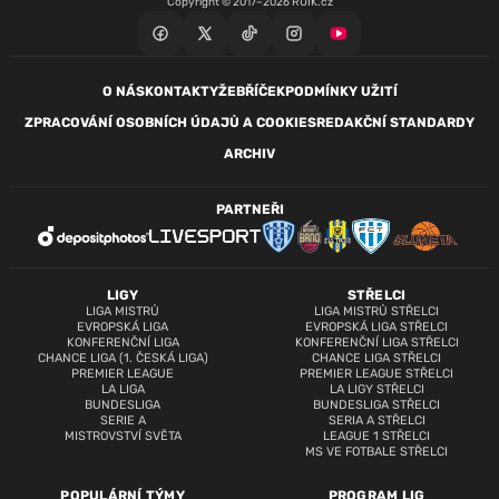
Copyright © 2017–2026 RUIK.cz
O NÁS
KONTAKTY
ŽEBŘÍČEK
PODMÍNKY UŽITÍ
ZPRACOVÁNÍ OSOBNÍCH ÚDAJŮ A COOKIES
REDAKČNÍ STANDARDY
ARCHIV
PARTNEŘI
LIGY
STŘELCI
LIGA MISTRŮ
LIGA MISTRŮ STŘELCI
EVROPSKÁ LIGA
EVROPSKÁ LIGA STŘELCI
KONFERENČNÍ LIGA
KONFERENČNÍ LIGA STŘELCI
CHANCE LIGA (1. ČESKÁ LIGA)
CHANCE LIGA STŘELCI
PREMIER LEAGUE
PREMIER LEAGUE STŘELCI
LA LIGA
LA LIGY STŘELCI
BUNDESLIGA
BUNDESLIGA STŘELCI
SERIE A
SERIA A STŘELCI
MISTROVSTVÍ SVĚTA
LEAGUE 1 STŘELCI
MS VE FOTBALE STŘELCI
POPULÁRNÍ TÝMY
PROGRAM LIG