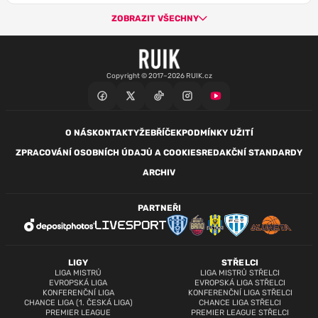
ZOBRAZIT VŠECHNY
Copyright © 2017–2026 RUIK.cz
O NÁS
KONTAKTY
ŽEBŘÍČEK
PODMÍNKY UŽITÍ
ZPRACOVÁNÍ OSOBNÍCH ÚDAJŮ A COOKIES
REDAKČNÍ STANDARDY
ARCHIV
PARTNEŘI
LIGY
STŘELCI
LIGA MISTRŮ
LIGA MISTRŮ STŘELCI
EVROPSKÁ LIGA
EVROPSKÁ LIGA STŘELCI
KONFERENČNÍ LIGA
KONFERENČNÍ LIGA STŘELCI
CHANCE LIGA (1. ČESKÁ LIGA)
CHANCE LIGA STŘELCI
PREMIER LEAGUE
PREMIER LEAGUE STŘELCI