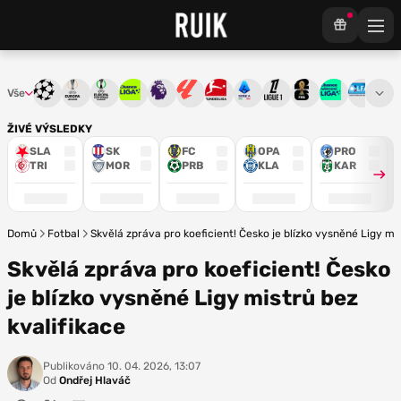
Vše
Liga mistrů
Evropská liga
Konferenční liga
Chance liga
Premier League
La Liga
Bundesliga
Serie A
Ligue 1
Mistrovství světa
Chance Národ
3. ČFL
M
ŽIVÉ VÝSLEDKY
SLA
SK
FC
OPA
PRO
TRI
MOR
PRB
KLA
KAR
Domů
Fotbal
Skvělá zpráva pro koeficient! Česko je blízko vysněné Ligy mis
Skvělá zpráva pro koeficient! Česko
je blízko vysněné Ligy mistrů bez
kvalifikace
Publikováno
10. 04. 2026, 13:07
Od
Ondřej Hlaváč