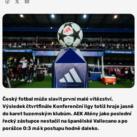
Foto: AC
Sparta Praha
Český fotbal může slavit první malé vítězství.
Výsledek čtvrtfinále Konferenční ligy totiž hraje jasně
do karet tuzemským klubům. AEK Atény jako poslední
řecký zástupce nestačil na španělské Vallecano a po
porážce 0:3 má k postupu hodně daleko.