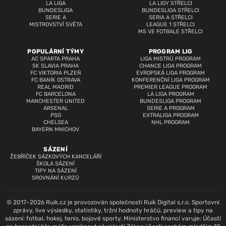
LA LIGA
LA LIGY STŘELCI
BUNDESLIGA
BUNDESLIGA STŘELCI
SERIE A
SERIA A STŘELCI
MISTROVSTVÍ SVĚTA
LEAGUE 1 STŘELCI
MS VE FOTBALE STŘELCI
POPULÁRNÍ TÝMY
PROGRAM LIG
AC SPARTA PRAHA
LIGA MISTRŮ PROGRAM
SK SLAVIA PRAHA
CHANCE LIGA PROGRAM
FC VIKTORIA PLZEŇ
EVROPSKÁ LIGA PROGRAM
FC BANÍK OSTRAVA
KONFERENČNÍ LIGA PROGRAM
REAL MADRID
PREMIER LEAGUE PROGRAM
FC BARCELONA
LA LIGA PROGRAM
MANCHESTER UNITED
BUNDESLIGA PROGRAM
ARSENAL
SERIE A PROGRAM
PSG
EXTRALIGA PROGRAM
CHELSEA
NHL PROGRAM
BAYERN MNICHOV
SÁZENÍ
ŽEBŘÍČEK SÁZKOVÝCH KANCELÁŘÍ
ŠKOLA SÁZENÍ
TIPY NA SÁZENÍ
SROVNÁNÍ KURZŮ
© 2017–2026 Ruik.cz je provozován společností Ruik Digital s.r.o. Sportovní
zprávy, live výsledky, statistiky, tržní hodnoty hráčů, preview a tipy na
sázení: fotbal, hokej, tenis, bojové sporty. Ministerstvo financí varuje: Účastí