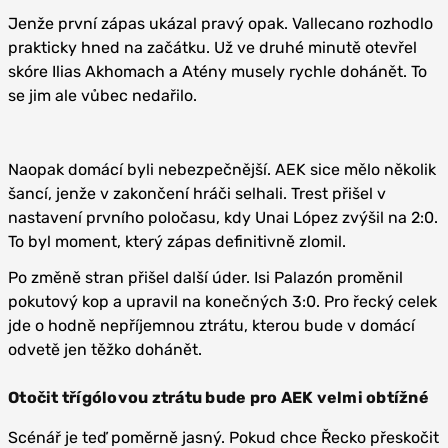
Jenže první zápas ukázal pravý opak. Vallecano rozhodlo
prakticky hned na začátku. Už ve druhé minutě otevřel
skóre Ilias Akhomach a Atény musely rychle dohánět. To
se jim ale vůbec nedařilo.
Naopak domácí byli nebezpečnější. AEK sice mělo několik
šancí, jenže v zakončení hráči selhali. Trest přišel v
nastavení prvního poločasu, kdy Unai López zvýšil na 2:0.
To byl moment, který zápas definitivně zlomil.
Po změně stran přišel další úder. Isi Palazón proměnil
pokutový kop a upravil na konečných 3:0. Pro řecký celek
jde o hodně nepříjemnou ztrátu, kterou bude v domácí
odvetě jen těžko dohánět.
Otočit třígólovou ztrátu bude pro AEK velmi obtížné
Scénář je teď poměrně jasný. Pokud chce Řecko přeskočit