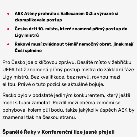
AEK Atény prohrálo s Vallecanem 0:3 a výrazně si
zkomplikovalo postup
Česko drží 10. místo, které znamená přímý postup do
Ligy mistrů
Řekové musí zvládnout téměř nemožný obrat, jinak mají
Češi splněno
Pro Česko jde o klíčovou zprávu. Desáté místo v žebříčku
UEFA totiž znamená přímý postup mistra do základní fáze
Ligy mistrů. Bez kvalifikace, bez nervů, rovnou mezi
elitou. Právě o tuto pozici se aktuálně bojuje.
Řecko bylo v podstatě jediným konkurentem, který ještě
mohl situaci zamotat. Rozdíl mezi oběma zeměmi se
pohyboval kolem půl bodu, takže jakýkoliv úspěch AEK by
znamenal tlak na českou stranu.
Španělé Řeky v Konferenční lize jasně přejeli