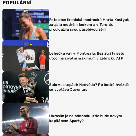
POPULÁRNÍ
Foto dne: Ikonická modrooká Marta Kostyuk
zaujala modrým lookem a v Torontu
prodloužila svou působivou sérii
Lehečka válí v Montrealu: Bez ztráty setu
útočí na životní maximum v žebříčku ATP
Šulc ve stopách Nedvěda? Po české hvězdě
se vyptává Juventus
Haraslín je na odchodu. Kdo bude novým
kapitánem Sparty?