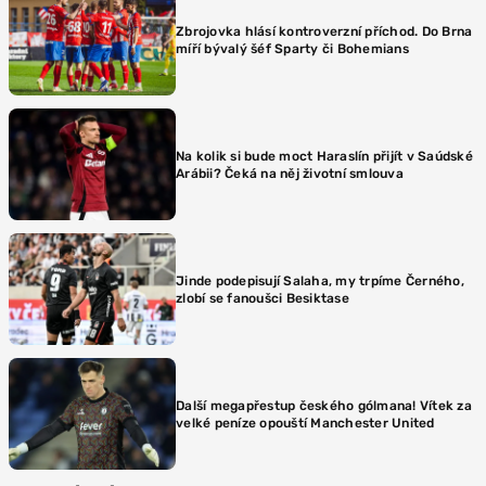
Zbrojovka hlásí kontroverzní příchod. Do Brna
míří bývalý šéf Sparty či Bohemians
Na kolik si bude moct Haraslín přijít v Saúdské
Arábii? Čeká na něj životní smlouva
Jinde podepisují Salaha, my trpíme Černého,
zlobí se fanoušci Besiktase
Další megapřestup českého gólmana! Vítek za
velké peníze opouští Manchester United