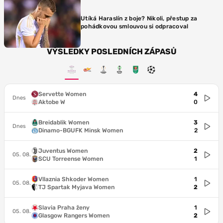
Utíká Haraslín z boje? Nikoli, přestup za
pohádkovou smlouvou si odpracoval
VÝSLEDKY POSLEDNÍCH ZÁPASŮ
Servette Women
4
Dnes
Aktobe W
0
Breidablik Women
3
Dnes
Dinamo-BGUFK Minsk Women
2
Juventus Women
2
05. 08.
SCU Torreense Women
1
Vllaznia Shkoder Women
1
05. 08.
TJ Spartak Myjava Women
2
Slavia Praha ženy
1
05. 08.
Glasgow Rangers Women
2