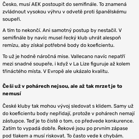
Česko, musí AEK postoupit do semifinále. To znamená
zvládnout vysokou výhru v odvetě proti španělskému
soupeři.
A tím to nekončí. Ani samotný postup by nestačil. V
semifinále by navíc musel řecký klub uhrát alespoň
remízu, aby získal potřebné body do koeficientu.
To už je hodně náročná mise. Vallecano navíc nepatří
mezi snadné soupeře, i když v La Lize figuruje až kolem
třináctého místa. V Evropě ale ukázalo kvalitu.
Češi už v pohárech nejsou, ale až tak mrzet je to
nemusí
České kluby tak mohou vývoj sledovat s klidem. Samy už
do koeficientu body nepřidají, protože v pohárech nemají
zástupce. Teď je to čistě o tom, co předvede konkurence.
Zatím to vypadá dobře. Řekové jsou po prvním zápase
pod tlakem a musí riskovat. To často vede k chybám.