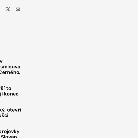
 v
í smlouva
 Černého,
ší to
jí konec
ý, otevři
ušci
brojovky
 Slovan