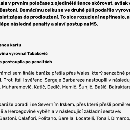
la v prvním poločase z ojedinělé šance skórovat, avšak 
Bastoni. Domácímu celku se ve druhé půli podařilo vyrov
lat zápas do prodloužení. To sice rozuzlení nepřineslo, 
lépe následné penalty a slaví postup na MS.
enou kartu
vinu vyrovnal Tabakovič
a postoupila po penaltách
rámci semifinále baráže přešla přes Wales, který senzačně p
. Proti
Itálii
svěřenci Sergeje Barbareze nastoupili v následu
ac, Muharemovič, Katič, Dedič, Memič, Šunjič, Bašič, Bajraktar
 baráže poradili se Severním Irskem, přes které přešli poměre
 a Hercegovině vyběhla v následující základní sestavě:
toni, Calafiori, Politano, Barella, Locatelli, Tonali, Dimarco