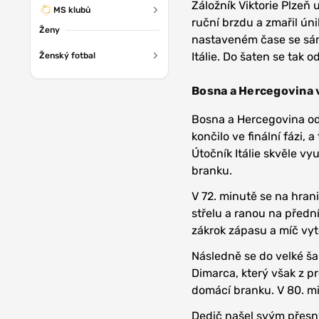
Záložník Viktorie Plzeň
MS klubů
ruční brzdu a zmařil úni
Ženy
nastaveném čase se sám
Itálie. Do šaten se tak 
Ženský fotbal
Bosna a Hercegovina 
Bosna a Hercegovina od
končilo ve finální fázi,
Útočník Itálie skvěle vy
branku.
V 72. minutě se na hrani
střelu a ranou na před
zákrok zápasu a míč vyt
Následně se do velké šan
Dimarca, který však z pr
domácí branku. V 80. m
Dedič našel svým přesn