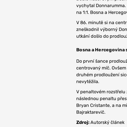
vychytal Donnarumma. Z
na 1:1. Bosna a Hercego
V 86. minutě si na cent
zneškodnil výborný Don
utkání došlo do prodlou
Bosna a Hercegovina s
Do první šance prodlouže
centrovaný míč. Ovšem t
druhém prodloužení sice
nevytěžila.
V penaltovém rozstřelu
následnou penaltu přestř
Bryan Cristante, a na m
Bajraktarevič.
Zdroj:
Autorský článek