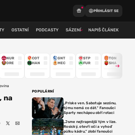
PŘIHLÁSIT SE
TY
OSTATNÍ
PODCASTY
SÁZENÍ
NAPIŠ ČLÁNEK
NUR
COT
GNT
STP
TON
DRE
HAN
MEC
FUR
SHA
govina
POPULÁRNÍ
, na
„Priske ven. Sabotuje sezónu,
týmu nemá co dát.“ Fanoušci
Sparty nechápou obří rotaci
„Jsme nejtrapnější tým v lize.
Rosický, otevři oči a vyhoď
půlku kádru,“ zlobí fanoušci