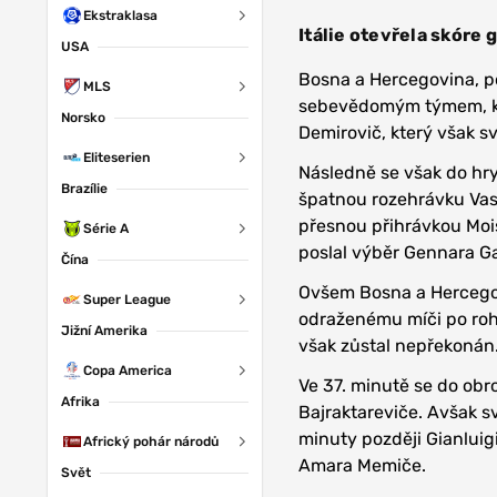
Ekstraklasa
Itálie otevřela skóre
USA
Bosna a Hercegovina, p
MLS
sebevědomým týmem, kter
Norsko
Demirovič, který však 
Eliteserien
Následně se však do hry
Brazílie
špatnou rozehrávku Vasil
přesnou přihrávkou Mois
Série A
poslal výběr Gennara G
Čína
Ovšem Bosna a Hercegov
Super League
odraženému míči po roh
Jižní Amerika
však zůstal nepřekonán.
Copa America
Ve 37. minutě se do obro
Afrika
Bajraktareviče. Avšak sv
minuty později Gianlui
Africký pohár národů
Amara Memiče.
Svět