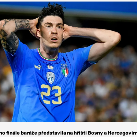
ího finále baráže představila na hřišti Bosny a Hercegovin