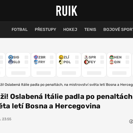
FOTBAL
PŘESTUPY
HOKEJ
TENIS
BOJOVÉ SPOR
SIG
ZBR
ZLÍ
SPR
HEN
SLO
FRY
POL
FEY
QIN
i! Oslabená Itálie padla po penaltách, na mistrovství světa letí Bosna a Herce
i! Oslabená Itálie padla po penaltách
ěta letí Bosna a Hercegovina
, 23:55