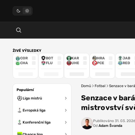
ŽIVÉ VÝSLEDKY
COR
BOT
KAR
HRA
JAB
CHA
FLU
UHE
PCE
RED
Domů
Fotbal
Senzace v baráž
Populární
Senzace v baráž
Liga mistrů
mistrovství sv
Evropská liga
Publikováno
31. 03. 2026
Konferenční liga
Od
Adam Švanda
Chance liga