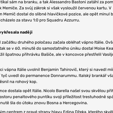
 utíkal sám na branku, a tak Alessandro Bastoni zatáhl za po
k Memiče. Za svůj zákrok si však vysloužil červenou kartu. V
 Memič dostal do slibné hlavičkové pozice, ale opět minul 
odcházelo za stavu 1:0 pro Squadru Azzurru.
vykřesala naději
 začátku druhého poločasu začala obléhat vápno Itálie. Ov
 a tak se v 60. minutě do samostatného úniku dostal Moise Ke
užil špatnou přihrávku Bašiče, ale v koncovce přestřelil Vasil
ci vápna Itálie uvolnil Benjamin Tahirovič, který si navedl mí
ní tyč uvedl do permanence Donnarummu. Italský brankář vš
ěsnil na rohový kop.
ce dostala opět Itálie. Nicolo Barella našel svou skvělou př
ostoru penaltového puntíku svoji příležitost trestuhodně spá
inutě šla do útoku znovu Bosna a Hercegovina.
ým centrem z pravé strany hlavu Edina Džeka, kterého skvě