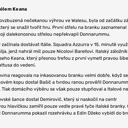
 gólem Keana
ovzbuzená nečekanou výhrou ve Walesu, byla od začátku z
ý se snažil tvořit hru. První střelu na branku zaznamenal
svoji dalekonosnou střelou nepřekvapil Donnarummu.
 začínala dostávat Itálie. Squadra Azzurra v 15. minutě využ
ja, jenž nahrál míč pouze Nicolovi Barellovi. Italský záložník
eho Keana, který přesnou trefou z první vymetl pravou šibe
attusa do vedení.
ina reagovala na inkasovanou branku velmi dobře, když se
ovém kopu dostal Bašič a tvrdou ranou prověřil Donnarumm
 Tlak domácího výběru se však pouze stupňoval a Italové nes
vské šance dostal Demirovič, který si naskočil na centr
ou hlavičkou zamířil pouze vedle pravé tyče italské branky. 
gi Donnarumma pokazil rozehrávku a Edin Džeko vybídl do br