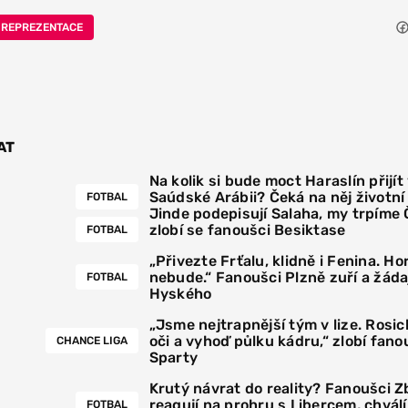
 REPREZENTACE
AT
Na kolik si bude moct Haraslín přijít
Saúdské Arábii? Čeká na něj životn
FOTBAL
Jinde podepisují Salaha, my trpíme
zlobí se fanoušci Besiktase
FOTBAL
„Přivezte Frťalu, klidně i Fenina. Hor
nebude.“ Fanoušci Plzně zuří a žáda
FOTBAL
Hyského
„Jsme nejtrapnější tým v lize. Rosick
oči a vyhoď půlku kádru,“ zlobí fano
CHANCE LIGA
Sparty
Krutý návrat do reality? Fanoušci Z
reagují na prohru s Libercem, chválí
FOTBAL