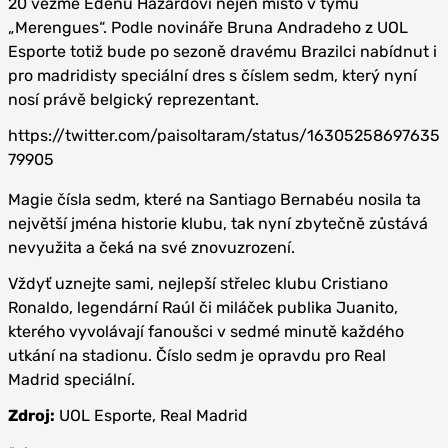
20 vezme Edenu Hazardovi nejen místo v týmu
„Merengues“. Podle novináře Bruna Andradeho z UOL
Esporte totiž bude po sezoně dravému Brazilci nabídnut i
pro madridisty speciální dres s číslem sedm, který nyní
nosí právě belgický reprezentant.
https://twitter.com/paisoltaram/status/16305258697635
79905
Magie čísla sedm, které na Santiago Bernabéu nosila ta
největší jména historie klubu, tak nyní zbytečně zůstává
nevyužita a čeká na své znovuzrození.
Vždyť uznejte sami, nejlepší střelec klubu Cristiano
Ronaldo, legendární Raúl či miláček publika Juanito,
kterého vyvolávají fanoušci v sedmé minutě každého
utkání na stadionu. Číslo sedm je opravdu pro Real
Madrid speciální.
Zdroj:
UOL Esporte, Real Madrid