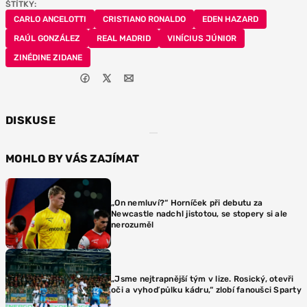
ŠTÍTKY:
CARLO ANCELOTTI
CRISTIANO RONALDO
EDEN HAZARD
RAÚL GONZÁLEZ
REAL MADRID
VINÍCIUS JÚNIOR
ZINÉDINE ZIDANE
DISKUSE
MOHLO BY VÁS ZAJÍMAT
„On nemluví?“ Horníček při debutu za
Newcastle nadchl jistotou, se stopery si ale
nerozuměl
„Jsme nejtrapnější tým v lize. Rosický, otevři
oči a vyhoď půlku kádru,“ zlobí fanoušci Sparty