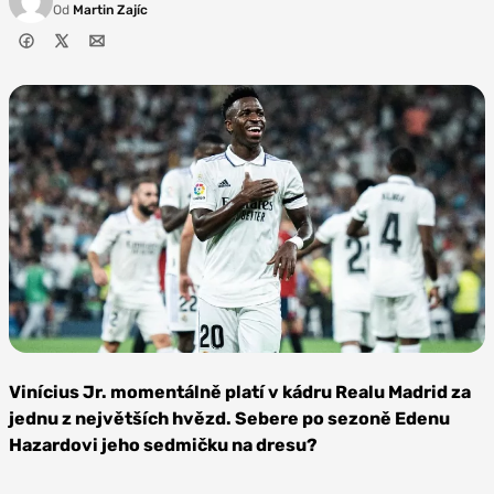
Od
Martin Zajíc
Zdroj:
Jordan
Vinícius Jr. momentálně platí v kádru Realu Madrid za
Bajo
jednu z největších hvězd. Sebere po sezoně Edenu
Hazardovi jeho sedmičku na dresu?