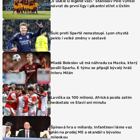
„V Dukle si legend váží.“ Stanislav Pelc vyhlíží
návrat do první ligy i pikantní střet s Ústím
Šulc proti Spartě nenastoupí. Lyon chystá
peklo i velké změny v sestavě
Mladá Boleslav už má náhradu za Macka, který
posílil Spartu. K týmu se připojil bývalý hráč
Interu Milán
Lavička za 100 milionů. Africká posila zatím
nedostala ve Slavii ani minutu
Špinavá hra o miliardy. Infantinovi láme vaz
plán na prodej MS a skandál s bývalou
milenkou