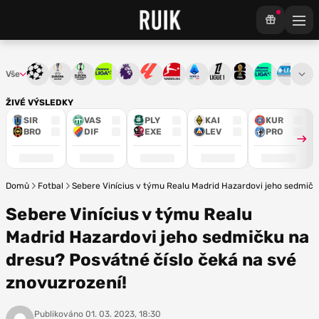
Vše
Liga mistrů
Evropská liga
Konferenční liga
Chance liga
Premier League
La Liga
Bundesliga
Serie A
Ligue 1
Mistrovství světa
Chance Národ
3. ČFL
M
ŽIVÉ VÝSLEDKY
SIR
VAS
PLY
KAI
KUR
BRO
DIF
EXE
LEV
PRO
Domů
Fotbal
Sebere Vinícius v týmu Realu Madrid Hazardovi jeho sedmičk
Sebere Vinícius v týmu Realu
Madrid Hazardovi jeho sedmičku na
dresu? Posvátné číslo čeká na své
znovuzrození!
Publikováno
01. 03. 2023, 18:30