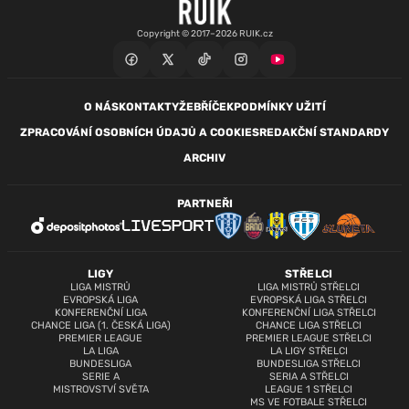
Copyright © 2017–2026 RUIK.cz
O NÁS
KONTAKTY
ŽEBŘÍČEK
PODMÍNKY UŽITÍ
ZPRACOVÁNÍ OSOBNÍCH ÚDAJŮ A COOKIES
REDAKČNÍ STANDARDY
ARCHIV
PARTNEŘI
LIGY
STŘELCI
LIGA MISTRŮ
LIGA MISTRŮ STŘELCI
EVROPSKÁ LIGA
EVROPSKÁ LIGA STŘELCI
KONFERENČNÍ LIGA
KONFERENČNÍ LIGA STŘELCI
CHANCE LIGA (1. ČESKÁ LIGA)
CHANCE LIGA STŘELCI
PREMIER LEAGUE
PREMIER LEAGUE STŘELCI
LA LIGA
LA LIGY STŘELCI
BUNDESLIGA
BUNDESLIGA STŘELCI
SERIE A
SERIA A STŘELCI
MISTROVSTVÍ SVĚTA
LEAGUE 1 STŘELCI
MS VE FOTBALE STŘELCI