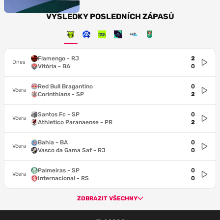
VÝSLEDKY POSLEDNÍCH ZÁPASŮ
Flamengo - RJ
2
Dnes
Vitória - BA
0
Red Bull Bragantino
0
Včera
Corinthians - SP
2
Santos Fc - SP
0
Včera
Athletico Paranaense - PR
2
Bahia - BA
0
Včera
Vasco da Gama Saf - RJ
0
Palmeiras - SP
0
Včera
Internacional - RS
0
ZOBRAZIT VŠECHNY