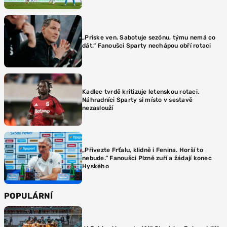
„Priske ven. Sabotuje sezónu, týmu nemá co
dát.“ Fanoušci Sparty nechápou obří rotaci
Kadlec tvrdě kritizuje letenskou rotaci.
Náhradníci Sparty si místo v sestavě
nezaslouží
„Přivezte Frťalu, klidně i Fenina. Horší to
nebude.“ Fanoušci Plzně zuří a žádají konec
Hyského
POPULÁRNÍ