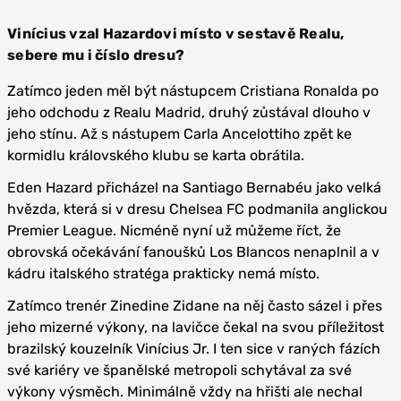
Vinícius vzal Hazardovi místo v sestavě Realu,
sebere mu i číslo dresu?
Zatímco jeden měl být nástupcem Cristiana Ronalda po
jeho odchodu z Realu Madrid, druhý zůstával dlouho v
jeho stínu. Až s nástupem Carla Ancelottiho zpět ke
kormidlu královského klubu se karta obrátila.
Eden Hazard přicházel na Santiago Bernabéu jako velká
hvězda, která si v dresu Chelsea FC podmanila anglickou
Premier League. Nicméně nyní už můžeme říct, že
obrovská očekávání fanoušků Los Blancos nenaplnil a v
kádru italského stratéga prakticky nemá místo.
Zatímco trenér Zinedine Zidane na něj často sázel i přes
jeho mizerné výkony, na lavičce čekal na svou příležitost
brazilský kouzelník Vinícius Jr. I ten sice v raných fázích
své kariéry ve španělské metropoli schytával za své
výkony výsměch. Minimálně vždy na hřišti ale nechal