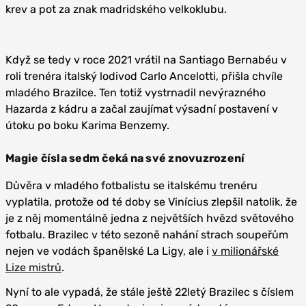
krev a pot za znak madridského velkoklubu.
Když se tedy v roce 2021 vrátil na Santiago Bernabéu v
roli trenéra italský lodivod Carlo Ancelotti, přišla chvíle
mladého Brazilce. Ten totiž vystrnadil nevýrazného
Hazarda z kádru a začal zaujímat výsadní postavení v
útoku po boku Karima Benzemy.
Magie čísla sedm čeká na své znovuzrození
Důvěra v mladého fotbalistu se italskému trenéru
vyplatila, protože od té doby se Vinícius zlepšil natolik, že
je z něj momentálně jedna z největších hvězd světového
fotbalu. Brazilec v této sezoně nahání strach soupeřům
nejen ve vodách španělské La Ligy, ale i
v milionářské
Lize mistrů
.
Nyní to ale vypadá, že stále ještě 22letý Brazilec s číslem