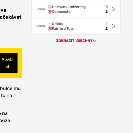
Hartpury University
0
dva
Včera
Cirencester
2
í očekávat
Cribbs
1
Včera
Fairford Town
2
ZOBRAZIT VŠECHNY
VSAĎ
SI
tabulce mu
 to na
o na
pouze