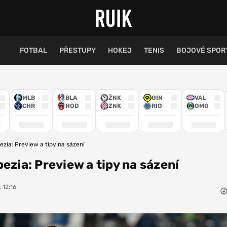
FOTBAL
PŘESTUPY
HOKEJ
TENIS
BOJOVÉ SPOR
MLB
BLA
ŽNK
GIN
VAL
CHR
HOD
ZNK
RIG
OMO
ezia: Preview a tipy na sázení
ezia: Preview a tipy na sázení
 12:16