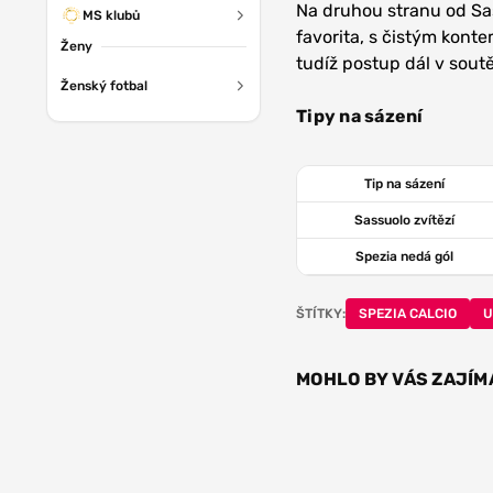
Na druhou stranu od Sas
MS klubů
favorita, s čistým kont
Ženy
tudíž postup dál v soutě
Ženský fotbal
Tipy na sázení
Tip na sázení
Sassuolo zvítězí
Spezia nedá gól
ŠTÍTKY:
SPEZIA CALCIO
U
MOHLO BY VÁS ZAJÍM