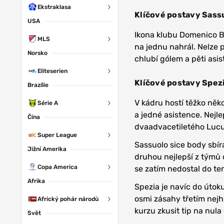
Ekstraklasa
Klíčové postavy Sass
USA
Ikona klubu Domenico Ber
MLS
na jednu nahrál. Nelze
Norsko
chlubí gólem a pěti asi
Eliteserien
Klíčové postavy Spez
Brazílie
V kádru hostí těžko něk
Série A
a jedné asistence. Nejl
Čína
dvaadvacetiletého Lucu
Super League
Sassuolo sice body sbírá
Jižní Amerika
druhou nejlepší z týmů d
Copa America
se zatím nedostal do te
Afrika
Spezia je navíc do útoku
osmi zásahy třetím nejh
Africký pohár národů
kurzu zkusit tip na nula 
Svět