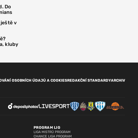
d. Do
mians
 ještě v
tě?
a, kluby
OVÁNÍ OSOBNÍCH ÚDAJŮ A COOKIES
REDAKČNÍ STANDARDY
ARCHIV
PROGRAM LIG
LIGA MISTRŮ PROGRAM
CHANCE LIGA PROGRAM