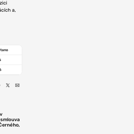
zici
ácích a,
etano
6
6
 v
í smlouva
 Černého,