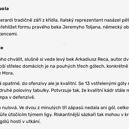
uola
ardi tradičně září z křídla, italský reprezentant nasázel pě
 přehlížet formu pravého beka Jeremyho Toljana, německý o
stencemi.
ie
oho chválit, slušně si vede levý bek Arkadiusz Reca, autor d
epší střelec domácích je na pouhých třech gólech, konkrétně 
 Mora.
 opatrně, do ofenzivy ale je kvalitní. Se 13 vstřelenými góly
ruhé poloviny tabulky. Potvrzuje tak, že kvalitní kádr stále
mpa v defenzivě.
 nulová. Ve dvou z minulých tří zápasů nedala ani gól, celko
ůře útočícím týmem ligy. Riskantnější sázkaři tak mohou v 
gólů hostí v utkání.