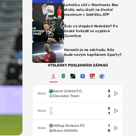
Lehečka válí v Montrealu: Bez
ztráty setu útočí na životní
maximum v žebříčku ATP
Šulc ve stopách Nedvěda? Po
české hvězdě se vyptává
Juventus
Haraslín je na odchodu. Kdo
bude novým kapitánem Sparty?
VÝSLEDKY POSLEDNÍCH ZÁPASŮ
Ascot United F.C.
3
Včera
Clevedon Town
2
0
Včera
1
Hilltop Strikers FC
1
Včera
Grays Athletic
5