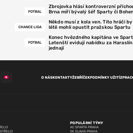
Zbrojovka hlásí kontroverzní přícho
Brna míří bývalý šéf Sparty či Bohe
FOTBAL
Někdo musí z kola ven. Tito hráči by
létě mohli opustit pražskou Spartu
CHANCE LIGA
Konec hvězdného kapitána ve Spar
Letenští evidují nabídku za Haraslín
FOTBAL
jednají
O NÁS
KONTAKTY
ŽEBŘÍČEK
PODMÍNKY UŽITÍ
ZPRAC
POPULÁRNÍ TÝMY
ŘELCI
AC SPARTA PRAHA
 STŘELCI
SK SLAVIA PRAHA