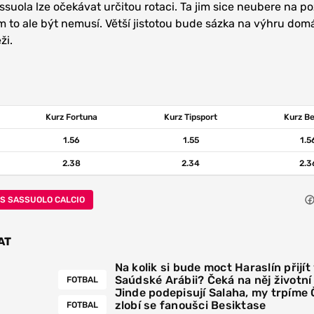
suola lze očekávat určitou rotaci. Ta jim sice neubere na po
em to ale být nemusí. Větší jistotou bude sázka na výhru dom
ži.
Kurz Fortuna
Kurz Tipsport
Kurz B
1.56
1.55
1.5
2.38
2.34
2.3
S SASSUOLO CALCIO
AT
Na kolik si bude moct Haraslín přijít
Saúdské Arábii? Čeká na něj životn
FOTBAL
Jinde podepisují Salaha, my trpíme
zlobí se fanoušci Besiktase
FOTBAL