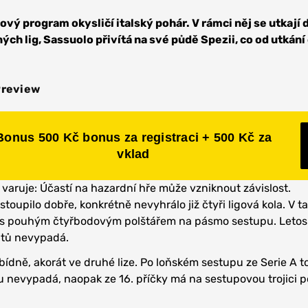
ový program okysličí italský pohár. V rámci něj se utkají 
ných lig, Sassuolo přivítá na své půdě Spezii, co od utkán
Preview
Bonus 500 Kč bonus za registraci + 500 Kč za
vklad
 varuje: Účastí na hazardní hře může vzniknout závislost.
toupilo dobře, konkrétně nevyhrálo již čtyři ligová kola. V 
to s pouhým čtyřbodovým polštářem na pásmo sestupu. Letos
ntů nevypadá.
bídně, akorát ve druhé lize. Po loňském sestupu ze Serie A t
ou nevypadá, naopak ze 16. příčky má na sestupovou trojici 