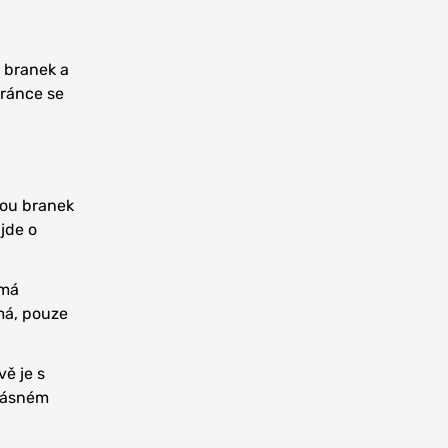
t branek a
bránce se
vou branek
jde o
 má
 má, pouze
vě je s
krásném