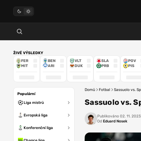
ŽIVÉ VÝSLEDKY
FER
BEN
VLT
SLA
POV
MIT
ARI
DUK
PRB
PIS
Domů
Fotbal
Sassuolo vs. Sp
Populární
Sassuolo vs. Sp
Liga mistrů
Evropská liga
Publikováno
02. 11. 2023,
Od
Eduard Nosek
Konferenční liga
Chance liga