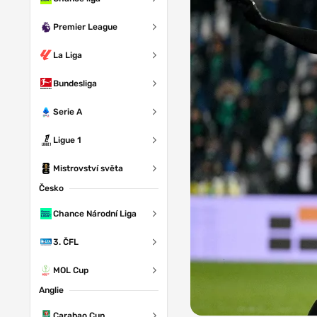
Premier League
La Liga
Bundesliga
Serie A
Ligue 1
Mistrovství světa
Česko
Chance Národní Liga
3. ČFL
MOL Cup
Anglie
Carabao Cup