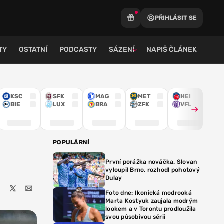
PŘIHLÁSIT SE
TY
OSTATNÍ
PODCASTY
SÁZENÍ
NAPIŠ ČLÁNEK
KSC
SFK
MAG
MET
HEI
BIE
LUX
BRA
ZFK
VFL
POPULÁRNÍ
První porážka nováčka. Slovan
vyloupil Brno, rozhodl pohotový
Dulay
Foto dne: Ikonická modrooká
Marta Kostyuk zaujala modrým
lookem a v Torontu prodloužila
svou působivou sérii