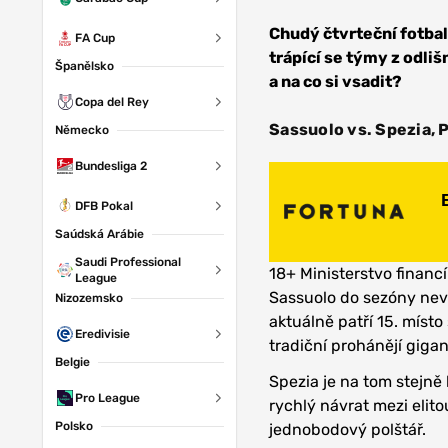
Zdroj:
SS Lazio
Chudý čtvrteční fotbal
FA Cup
trápící se týmy z odliš
Španělsko
a na co si vsadit?
Copa del Rey
Sassuolo vs. Spezia, 
Německo
Bundesliga 2
DFB Pokal
Saúdská Arábie
Saudi Professional
18+ Ministerstvo financí
League
Sassuolo do sezóny nevs
Nizozemsko
aktuálně patří 15. mís
Eredivisie
tradiční prohánějí giga
Belgie
Spezia je na tom stejně 
Pro League
rychlý návrat mezi elit
Polsko
jednobodový polštář.