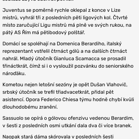
Juventus se poměrně rychle oklepal z konce v Lize
mistrů, vyhrál tři z posledních pěti ligových kol. Čtvrté
místo zaručující Ligu mistrů má plně ve svých rukou, na
pátý AS Řím má pětibodový polštář.
Domácí se spoléhají na Domenica Berardiho, italský
reprezentant vstřelil čtrnáct gólů a na dalších čtrnáct
nahrál. Mladý útočník Gianluca Scamacca se prosadil
třináctkrát, čímž si i o vysloužil pozvánku do seniorského
nároďáku.
Kometou nejen letošní sezóny je opět Dušan Vlahovič,
srbský útočník se trefil třiadvacetkrát, přidal pět
asistencí. Opora Federico Chiesa týmu hodně chybí kvůli
dlouhodobému zranění.
Sassuolo se opírá o gólovou ofenzivu vedenou Berardim,
v šesti z posledních osmi utkání dala dva či více branek.
Naopak stará dáma skórovala v posledních šesti