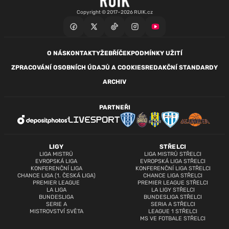
Copyright © 2017–2026 RUIK.cz
O NÁS
KONTAKTY
ŽEBŘÍČEK
PODMÍNKY UŽITÍ
ZPRACOVÁNÍ OSOBNÍCH ÚDAJŮ A COOKIES
REDAKČNÍ STANDARDY
ARCHIV
PARTNEŘI
LIGY
STŘELCI
LIGA MISTRŮ
LIGA MISTRŮ STŘELCI
EVROPSKÁ LIGA
EVROPSKÁ LIGA STŘELCI
KONFERENČNÍ LIGA
KONFERENČNÍ LIGA STŘELCI
CHANCE LIGA (1. ČESKÁ LIGA)
CHANCE LIGA STŘELCI
PREMIER LEAGUE
PREMIER LEAGUE STŘELCI
LA LIGA
LA LIGY STŘELCI
BUNDESLIGA
BUNDESLIGA STŘELCI
SERIE A
SERIA A STŘELCI
MISTROVSTVÍ SVĚTA
LEAGUE 1 STŘELCI
MS VE FOTBALE STŘELCI