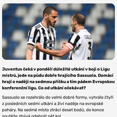
Zdroj: ACF
Fiorentina
Juventus čeká v pondělí důležité utkání v boji o Ligu
mistrů, jede na půdu dobře hrajícího Sassuola. Domácí
hrají o naději na sedmou příčku a tím pádem Evropskou
konferenční ligu. Co od utkání očekávat?
Sassuolo se rozehrálo do velmi dobré formy, vyhrálo čtyři
z posledních sedmi utkání a živí naděje na evropské
poháry. Na sedmé místo ztrácí deset bodů, do konce
soutěže zbývá odehrát pět kol.