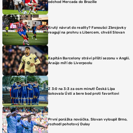
odchod Mercada do Brazílie
Krutý návrat do reality? Fanoušci Zbrojovky
reagují na prohru s Libercem, chválí Slovan
Kapitán Barcelony stráví příští sezonu v Anglii.
Araújo míří do Liverpoolu
Z 3:0 na 3:3 za osm minut! Česká Lípa
šokovala Ústí a bere bod proti favoritovi
První porážka nováčka. Slovan vyloupil Brno,
rozhodl pohotový Dulay