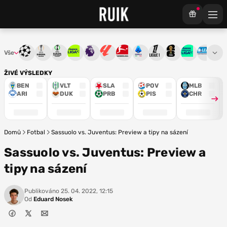
Vše
Liga mistrů
Evropská liga
Konferenční liga
Chance liga
Premier League
La Liga
Bundesliga
Serie A
Ligue 1
Mistrovství světa
Chance Národ
3. ČFL
M
ŽIVÉ VÝSLEDKY
BEN
VLT
SLA
POV
MLB
ARI
DUK
PRB
PIS
CHR
Domů
Fotbal
Sassuolo vs. Juventus: Preview a tipy na sázení
Sassuolo vs. Juventus: Preview a
tipy na sázení
Publikováno
25. 04. 2022, 12:15
Od
Eduard Nosek