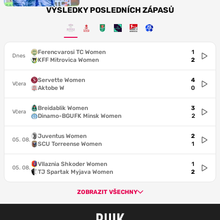
VÝSLEDKY POSLEDNÍCH ZÁPASŮ
Ferencvarosi TC Women
1
Dnes
KFF Mitrovica Women
2
Servette Women
4
Včera
Aktobe W
0
Breidablik Women
3
Včera
Dinamo-BGUFK Minsk Women
2
Juventus Women
2
05. 08.
SCU Torreense Women
1
Vllaznia Shkoder Women
1
05. 08.
TJ Spartak Myjava Women
2
ZOBRAZIT VŠECHNY