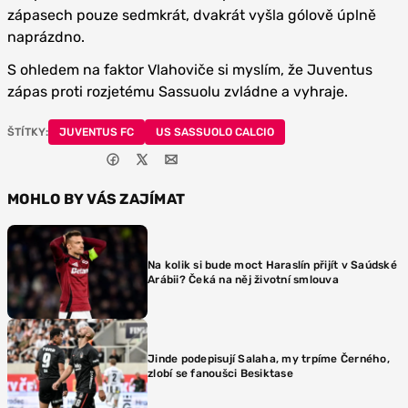
zápasech pouze sedmkrát, dvakrát vyšla gólově úplně
naprázdno.
S ohledem na faktor Vlahoviče si myslím, že Juventus
zápas proti rozjetému Sassuolu zvládne a vyhraje.
ŠTÍTKY:
JUVENTUS FC
US SASSUOLO CALCIO
MOHLO BY VÁS ZAJÍMAT
Na kolik si bude moct Haraslín přijít v Saúdské
Arábii? Čeká na něj životní smlouva
Jinde podepisují Salaha, my trpíme Černého,
zlobí se fanoušci Besiktase