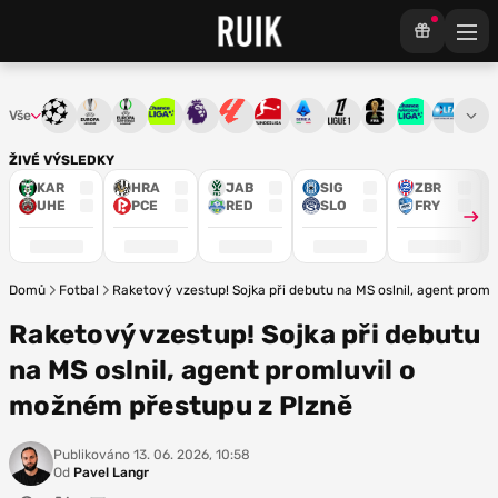
Vše
Liga mistrů
Evropská liga
Konferenční liga
Chance liga
Premier League
La Liga
Bundesliga
Serie A
Ligue 1
Mistrovství světa
Chance Národ
3. ČFL
M
ŽIVÉ VÝSLEDKY
KAR
HRA
JAB
SIG
ZBR
UHE
PCE
RED
SLO
FRY
Domů
Fotbal
Raketový vzestup! Sojka při debutu na MS oslnil, agent prom
Raketový vzestup! Sojka při debutu
na MS oslnil, agent promluvil o
možném přestupu z Plzně
Publikováno
13. 06. 2026, 10:58
Od
Pavel Langr