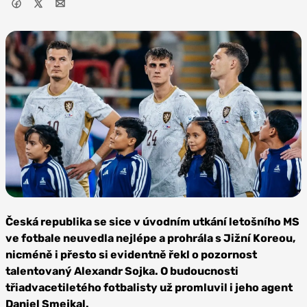
Foto: FC
Viktoria
Česká republika se sice v úvodním utkání letošního MS
Plzeň
ve fotbale neuvedla nejlépe a prohrála s Jižní Koreou,
nicméně i přesto si evidentně řekl o pozornost
talentovaný Alexandr Sojka. O budoucnosti
třiadvacetiletého fotbalisty už promluvil i jeho agent
Daniel Smejkal.