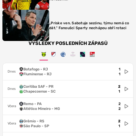
„Priske ven. Sabotuje sezónu, týmu nemá co
dát.“ Fanoušci Sparty nechápou obří rotaci
VÝSLEDKY POSLEDNÍCH ZÁPASŮ
Botafogo - RJ
1
Dnes
Fluminense - RJ
1
Coritiba SAF - PR
2
Dnes
Chapecoense - SC
1
Remo - PA
2
Včera
Atlético Mineiro - MG
2
Grêmio - RS
2
Včera
São Paulo - SP
1