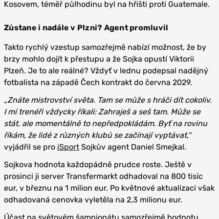
Kosovem, téměř půlhodinu byl na hřišti proti Guatemale.
Zůstane i nadále v Plzni? Agent promluvil
Takto rychlý vzestup samozřejmě nabízí možnost, že by
brzy mohlo dojít k přestupu a že Sojka opustí Viktorii
Plzeň. Je to ale reálné? Vždyť v lednu podepsal nadějný
fotbalista na západě Čech kontrakt do června 2029.
„Znáte mistrovství světa. Tam se může s hráči dít cokoliv.
I mí trenéři vždycky říkali: Zahraješ a seš tam. Může se
stát, ale momentálně to nepředpokládám. Byť na rovinu
říkám, že lidé z různých klubů se začínají vyptávat,“
vyjádřil se pro
iSport
Sojkův agent Daniel Smejkal.
Sojkova hodnota každopádně prudce roste. Ještě v
prosinci ji server Transfermarkt odhadoval na 800 tisíc
eur, v březnu na 1 milion eur. Po květnové aktualizaci však
odhadovaná cenovka vyletěla na 2,3 milionu eur.
Účast na světovém šampionátu samozřejmě hodnotu