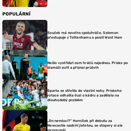
POPULÁRNÍ
Souček má nového spoluhráče. Solomon
přestupuje z Tottenhamu a posílí West Ham
Nešlo vystřídat osm hráčů najednou. Priske po
blamáži zuřil a přiznal průšvih
Sparta se střelila do vlastní nohy. Priskeho
rotace odhalila iluzi o kádru a zadělala na
dlouhodobý problém
„On nemluví?“ Horníček při debutu za
Newcastle nadchl jistotou, se stopery si ale
nerozuměl