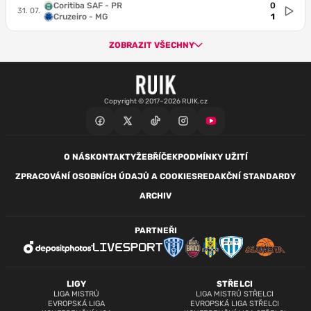
Coritiba SAF - PR
0
31. 07.
Cruzeiro - MG
1
ZOBRAZIT VŠECHNY
Copyright © 2017–2026 RUIK.cz
O NÁS
KONTAKTY
ŽEBŘÍČEK
PODMÍNKY UŽITÍ
ZPRACOVÁNÍ OSOBNÍCH ÚDAJŮ A COOKIES
REDAKČNÍ STANDARDY
ARCHIV
PARTNEŘI
LIGY
STŘELCI
LIGA MISTRŮ
LIGA MISTRŮ STŘELCI
EVROPSKÁ LIGA
EVROPSKÁ LIGA STŘELCI