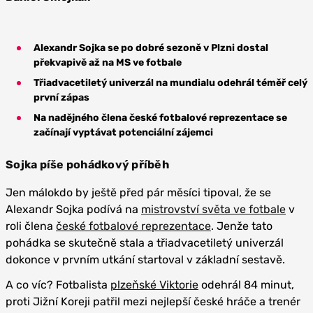
Alexandr Sojka se po dobré sezoně v Plzni dostal
překvapivě až na MS ve fotbale
Třiadvacetiletý univerzál na mundialu odehrál téměř celý
první zápas
Na nadějného člena české fotbalové reprezentace se
začínají vyptávat potenciální zájemci
Sojka píše pohádkový příběh
Jen málokdo by ještě před pár měsíci tipoval, že se
Alexandr Sojka podívá na
mistrovství světa ve fotbale
v
roli člena
české fotbalové reprezentace
. Jenže tato
pohádka se skutečně stala a třiadvacetiletý univerzál
dokonce v prvním utkání startoval v základní sestavě.
A co víc? Fotbalista
plzeňské Viktorie
odehrál 84 minut,
proti Jižní Koreji patřil mezi nejlepší české hráče a trenér