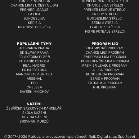
KONFERENČNÍ LIGA
KONFERENČNÍ LIGA STŘELCI
CHANCE LIGA (1. ČESKÁ LIGA)
CHANCE LIGA STŘELCI
PREMIER LEAGUE
PREMIER LEAGUE STŘELCI
LA LIGA
LA LIGY STŘELCI
BUNDESLIGA
BUNDESLIGA STŘELCI
SERIE A
SERIA A STŘELCI
MISTROVSTVÍ SVĚTA
LEAGUE 1 STŘELCI
MS VE FOTBALE STŘELCI
POPULÁRNÍ TÝMY
PROGRAM LIG
AC SPARTA PRAHA
LIGA MISTRŮ PROGRAM
SK SLAVIA PRAHA
CHANCE LIGA PROGRAM
FC VIKTORIA PLZEŇ
EVROPSKÁ LIGA PROGRAM
FC BANÍK OSTRAVA
KONFERENČNÍ LIGA PROGRAM
REAL MADRID
PREMIER LEAGUE PROGRAM
FC BARCELONA
LA LIGA PROGRAM
MANCHESTER UNITED
BUNDESLIGA PROGRAM
ARSENAL
SERIE A PROGRAM
PSG
EXTRALIGA PROGRAM
CHELSEA
NHL PROGRAM
BAYERN MNICHOV
SÁZENÍ
ŽEBŘÍČEK SÁZKOVÝCH KANCELÁŘÍ
ŠKOLA SÁZENÍ
TIPY NA SÁZENÍ
SROVNÁNÍ KURZŮ
© 2017–2026 Ruik.cz je provozován společností Ruik Digital s.r.o. Sportovní