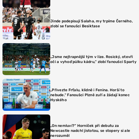
Jinde podepisují Salaha, my trpíme Černého,
zlobí se fanoušci Besiktase
„Jsme nejtrapnější tým v lize. Rosický, otevři
oči a vyhoď půlku kádru,“ zlobí fanoušci Sparty
„Přivezte Frťalu, klidně i Fenina. Horší to
nebude.“ Fanoušci Plzně zuří a žádají konec
Hyského
„On nemluví?“ Horníček při debutu za
Newcastle nadchl jistotou, se stopery si ale
nerozuměl