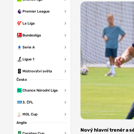
Premier League
La Liga
Bundesliga
Serie A
Ligue 1
Mistrovství světa
Česko
Chance Národní Liga
3. ČFL
MOL Cup
Anglie
Foto: SK Hanác
Slavia Kroměř
Nový hlavní trenér a s
Carabao Cup