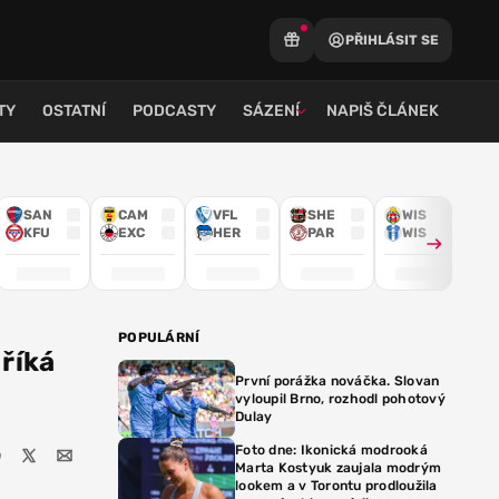
PŘIHLÁSIT SE
TY
OSTATNÍ
PODCASTY
SÁZENÍ
NAPIŠ ČLÁNEK
SAN
CAM
VFL
SHE
WIS
KFU
EXC
HER
PAR
WIS
POPULÁRNÍ
 říká
První porážka nováčka. Slovan
vyloupil Brno, rozhodl pohotový
Dulay
Foto dne: Ikonická modrooká
Marta Kostyuk zaujala modrým
lookem a v Torontu prodloužila