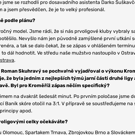
 jsme se rozhodli pro dosavadního asistenta Darko Šuškavč
 a jsem přesvědčen, že je to velký profesionál.
ně podle plánu?
ročný model. Jsme rádi, že si nás prvoligové kluby vybraly 
potěšilo. Nevyšlo nám jen původně zamýšlené první utkání s
renéra, a tak se dalo čekat, že se zápas v ohlášeném termínu
 to dál hodnotit. Ve středu naše mužstvo nastoupilo v Ostra
strava
.
 Roman Skuhravý se pochvalně vyjadřoval o výkonu Kro
e, že byla jedním z nejlepších týmů jarní části druhé ligy 
ravě.
Byl
pro Kroměříž
zápas něčím specifický?
stémem na dvakrát šedesát minut. Po prvním poločase jsme 
cí Baník skóre otočil na 3:1. V přípravě se soustřeďujeme na
 principy apod.
rvoligovými celky očekáváte?
u Olomouc, Spartakem Trnava, Zbrojovkou Brno a Slováckem