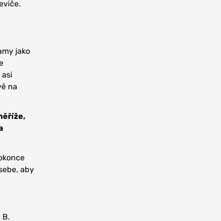
eviče.
samy jako
e
 asi
vě na
měříže,
a
dokonce
 sebe, aby
 B.