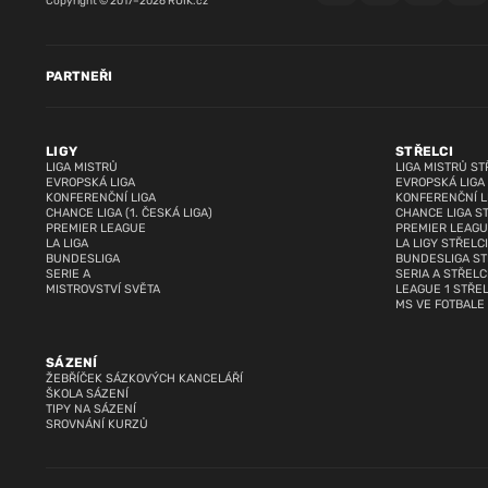
Copyright © 2017–2026 RUIK.cz
PARTNEŘI
LIGY
STŘELCI
LIGA MISTRŮ
LIGA MISTRŮ ST
EVROPSKÁ LIGA
EVROPSKÁ LIGA
KONFERENČNÍ LIGA
KONFERENČNÍ L
CHANCE LIGA (1. ČESKÁ LIGA)
CHANCE LIGA S
PREMIER LEAGUE
PREMIER LEAGU
LA LIGA
LA LIGY STŘELCI
BUNDESLIGA
BUNDESLIGA ST
SERIE A
SERIA A STŘELC
MISTROVSTVÍ SVĚTA
LEAGUE 1 STŘEL
MS VE FOTBALE
SÁZENÍ
ŽEBŘÍČEK SÁZKOVÝCH KANCELÁŘÍ
ŠKOLA SÁZENÍ
TIPY NA SÁZENÍ
SROVNÁNÍ KURZŮ