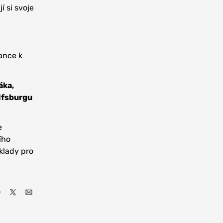
í si svoje
ance k
áka,
lfsburgu
e
ího
oklady pro