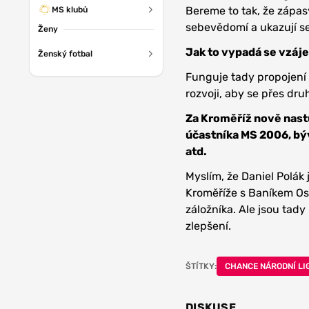
Bereme to tak, že zápasy
MS klubů
sebevědomí a ukazují s
Ženy
Jak to vypadá se vzáj
Ženský fotbal
Funguje tady propojení 
rozvoji, aby se přes dru
Za Kroměříž nově nast
účastníka MS 2006, bý
atd.
Myslím, že Daniel Polák
Kroměříže s Baníkem Ost
záložníka. Ale jsou tady 
zlepšení.
ŠTÍTKY:
CHANCE NÁRODNÍ LI
DISKUSE