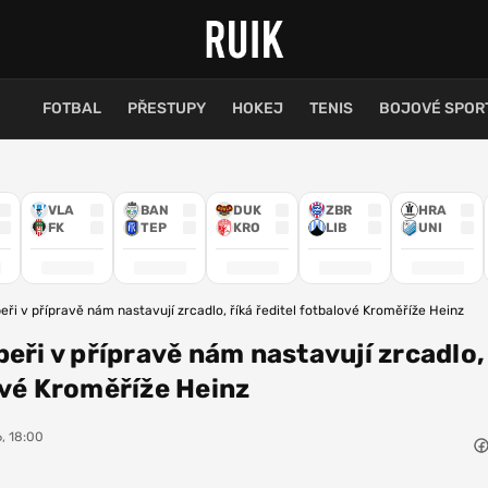
FOTBAL
PŘESTUPY
HOKEJ
TENIS
BOJOVÉ SPOR
VLA
BAN
DUK
ZBR
HRA
FK
TEP
KRO
LIB
UNI
eři v přípravě nám nastavují zrcadlo, říká ředitel fotbalové Kroměříže Heinz
eři v přípravě nám nastavují zrcadlo,
ové Kroměříže Heinz
, 18:00