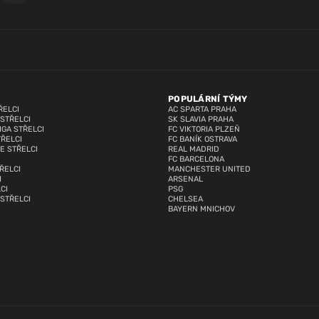
POPULÁRNÍ TÝMY
ŘELCI
AC SPARTA PRAHA
 STŘELCI
SK SLAVIA PRAHA
IGA STŘELCI
FC VIKTORIA PLZEŇ
TŘELCI
FC BANÍK OSTRAVA
E STŘELCI
REAL MADRID
FC BARCELONA
ŘELCI
MANCHESTER UNITED
I
ARSENAL
CI
PSG
 STŘELCI
CHELSEA
BAYERN MNICHOV