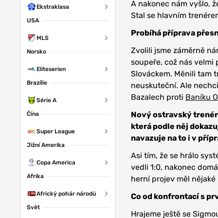
A nakonec nám vyšlo, že
Ekstraklasa
Stal se hlavním trenérem
USA
Probíhá příprava přes
MLS
Zvolili jsme záměrně ná
Norsko
soupeře, což nás velmi 
Eliteserien
Slováckem. Měnili tam t
Brazílie
neuskuteční. Ale nechci
Bazalech proti
Baníku O
Série A
Nový ostravský trenér
Čína
která podle něj dokazuj
Super League
navazuje na to i v příp
Jižní Amerika
Asi tím, že se hrálo sy
Copa America
vedli 1:0, nakonec domá
Afrika
herní projev měl nějaké
Africký pohár národů
Co od konfrontací s p
Svět
Hrajeme ještě se Sigmo