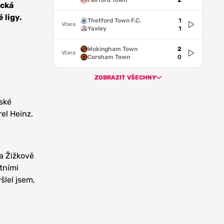
Fairford Town
2
ácká
 ligy.
Thetford Town F.C.
1
Včera
Yaxley
1
Wokingham Town
2
Včera
Corsham Town
0
ZOBRAZIT VŠECHNY
čské
el Heinz.
a Žižkově
otními
šlel jsem,