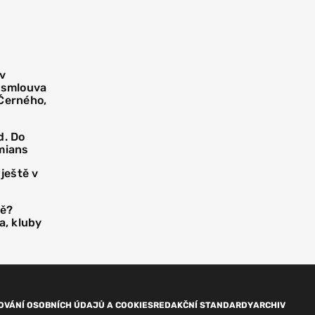
 v
í smlouva
 Černého,
d. Do
mians
 ještě v
tě?
a, kluby
OVÁNÍ OSOBNÍCH ÚDAJŮ A COOKIES
REDAKČNÍ STANDARDY
ARCHIV