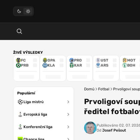
ŽIVÉ VÝSLEDKY
FC
OPA
PRO
UST
MOT
PRB
KLA
KAR
ARS
BOH
Domů
Fotbal
Prvoligoví soup
Populární
Prvoligoví soup
Liga mistrů
ředitel fotbal
Evropská liga
Publikováno
02. 07. 2026
Konferenční liga
Od
Josef Pešout
Chance liga