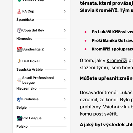
témata, která prováze
Slavia Kroměříž. Tým s
FA Cup
Španělsko
Copa del Rey
Po Lukáši Křížovi v
Německo
Proti Baníku Ostrava
Kroměříž spolupracu
Bundesliga 2
O tom, jak v
Kroměříži
př
DFB Pokal
složení týmu, jsem hovoř
Saúdská Arábie
Můžete upřesnit změn
Saudi Professional
League
Nizozemsko
Dosavadní trenér Lukáš
oznámil, že končí. Bylo p
Eredivisie
problémy. Všichni v klu
Belgie
komu post svěřit.
Pro League
A jaký byl výsledek „h
Polsko