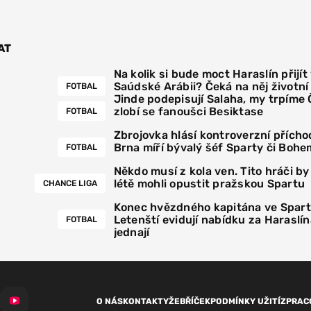
AT
Na kolik si bude moct Haraslín přijít
Saúdské Arábii? Čeká na něj životn
FOTBAL
Jinde podepisují Salaha, my trpíme
zlobí se fanoušci Besiktase
FOTBAL
Zbrojovka hlásí kontroverzní přícho
Brna míří bývalý šéf Sparty či Bohe
FOTBAL
Někdo musí z kola ven. Tito hráči by
létě mohli opustit pražskou Spartu
CHANCE LIGA
Konec hvězdného kapitána ve Spar
Letenští evidují nabídku za Haraslín
FOTBAL
jednají
O NÁS
KONTAKTY
ŽEBŘÍČEK
PODMÍNKY UŽITÍ
ZPRAC