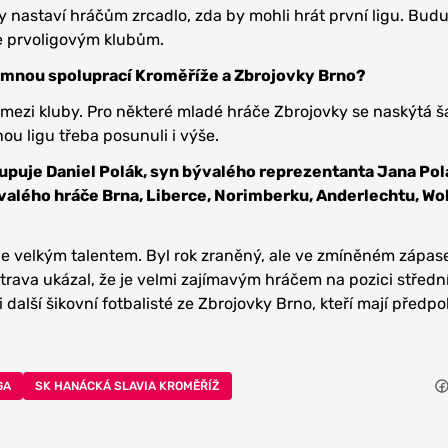
 nastaví hráčům zrcadlo, zda by mohli hrát první ligu. Buduj
e prvoligovým klubům.
emnou spoluprací Kroměříže a Zbrojovky Brno?
mezi kluby. Pro některé mladé hráče Zbrojovky se naskýtá š
hou ligu třeba posunuli i výše.
upuje Daniel Polák, syn bývalého reprezentanta Jana Pol
valého hráče Brna, Liberce, Norimberku, Anderlechtu, Wo
 je velkým talentem. Byl rok zraněný, ale ve zmíněném zápas
rava ukázal, že je velmi zajímavým hráčem na pozici středn
i další šikovní fotbalisté ze Zbrojovky Brno, kteří mají předp
GA
SK HANÁCKÁ SLAVIA KROMĚŘÍŽ