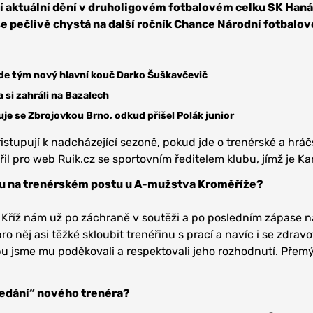
jí aktuální dění v druholigovém fotbalovém celku SK Han
e pečlivě chystá na další ročník Chance Národní fotbalové
ede tým nový hlavní kouč Darko Šuškavčevič
 si zahráli na Bazalech
je se Zbrojovkou Brno, odkud přišel Polák junior
istupují k nadcházející sezoně, pokud jde o trenérské a hrá
il pro web Ruik.cz se sportovním ředitelem klubu, jímž je Kar
u na trenérském postu u A-mužstva Kroměříže?
 Kříž nám už po záchraně v soutěži a po posledním zápase n
ro něj asi těžké skloubit trenéřinu s prací a navíc i se zdrav
bu jsme mu poděkovali a respektovali jeho rozhodnutí. Přemý
ledání“ nového trenéra?