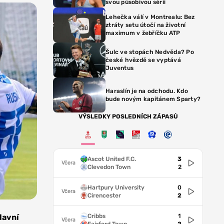
svou působivou sérii
Lehečka válí v Montrealu: Bez
ztráty setu útočí na životní
maximum v žebříčku ATP
Šulc ve stopách Nedvěda? Po
české hvězdě se vyptává
Juventus
Haraslín je na odchodu. Kdo
bude novým kapitánem Sparty?
VÝSLEDKY POSLEDNÍCH ZÁPASŮ
Ascot United F.C.
3
Včera
Clevedon Town
2
Hartpury University
0
Včera
Cirencester
2
Cribbs
1
lavní
Včera