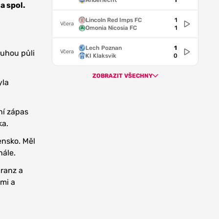
Anderlecht
1
a spol.
Lincoln Red Imps FC
1
Včera
Omonia Nicosia FC
1
Lech Poznan
1
Včera
ruhou půli
KI Klaksvik
0
ZOBRAZIT VŠECHNY
yla
ní zápas
ka.
ensko. Měl
nále.
hranz a
ami a