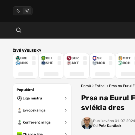
ŽIVÉ VÝSLEDKY
BRE
BEI
SER
SK
MOT
MNS
SHE
AKT
MOR
BOH
Domů
Fotbal
Prsa na Euru! F
Populární
Prsa na Euru! 
Liga mistrů
svlékla dres
Evropská liga
Publikováno
01. 07. 2024
Konferenční liga
Od
Petr Karábek
Chance liga