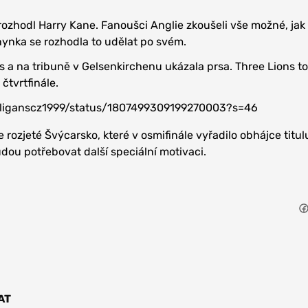
rozhodl Harry Kane. Fanoušci Anglie zkoušeli vše možné, jak
ynka se rozhodla to udělat po svém.
 a na tribuně v Gelsenkirchenu ukázala prsa. Three Lions t
čtvrtfinále.
ooliganscz1999/status/1807499309199270003?s=46
e rozjeté Švýcarsko, které v osmifinále vyřadilo obhájce titulu 
ou potřebovat další speciální motivaci.
AT