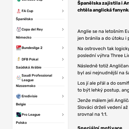
Španělska zajistila i 
chtěla anglická fanyn
FA Cup
Španělsko
Copa del Rey
Anglie se na letošním Eu
Německo
jen bránila a do útoku i
Bundesliga 2
Na ostrovech tak logicky
poslední výhra Three Li
DFB Pokal
Následně totiž Angličan
Saúdská Arábie
byl asi nejnudnější na 
Saudi Professional
League
Los jí ale přál a do osm
Nizozemsko
to být lehký postup, ang
Eredivisie
Jenže málem jeli Anglič
Belgie
Slováci drželi vedení a
srovnal na 1:1.
Pro League
Polsko
Speciální motivace