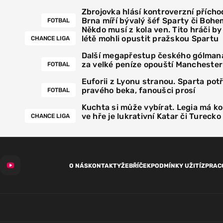
Zbrojovka hlásí kontroverzní přícho
Brna míří bývalý šéf Sparty či Bohe
FOTBAL
Někdo musí z kola ven. Tito hráči by
létě mohli opustit pražskou Spartu
CHANCE LIGA
Další megapřestup českého gólmana
za velké peníze opouští Manchester
FOTBAL
Euforii z Lyonu stranou. Sparta pot
pravého beka, fanoušci prosí
FOTBAL
Kuchta si může vybírat. Legia má k
ve hře je lukrativní Katar či Turecko
CHANCE LIGA
O NÁS
KONTAKTY
ŽEBŘÍČEK
PODMÍNKY UŽITÍ
ZPRAC