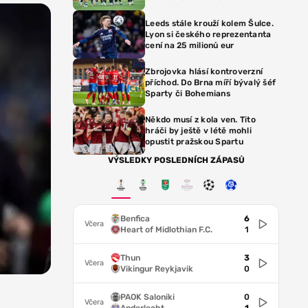
Leeds stále krouží kolem Šulce.
Lyon si českého reprezentanta
cení na 25 milionů eur
Zbrojovka hlásí kontroverzní
příchod. Do Brna míří bývalý šéf
Sparty či Bohemians
Někdo musí z kola ven. Tito
hráči by ještě v létě mohli
opustit pražskou Spartu
VÝSLEDKY POSLEDNÍCH ZÁPASŮ
Benfica
6
Včera
Heart of Midlothian F.C.
1
Thun
3
Včera
Vikingur Reykjavik
0
PAOK Saloniki
0
Včera