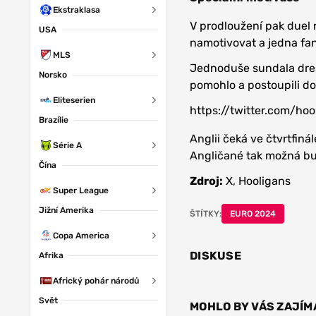
Ekstraklasa
V prodloužení pak duel 
USA
namotivovat a jedna fan
MLS
Jednoduše sundala dres
Norsko
pomohlo a postoupili do 
Eliteserien
https://twitter.com/h
Brazílie
Anglii čeká ve čtvrtfinál
Série A
Angličané tak možná bud
Čína
Zdroj:
X, Hooligans
Super League
Jižní Amerika
ŠTÍTKY:
EURO 2024
Copa America
DISKUSE
Afrika
Africký pohár národů
Svět
MOHLO BY VÁS ZAJÍM