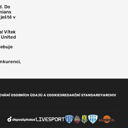
d. Do
mians
 ještě v
! Vítek
 United
řebuje
onkurenci,
OVÁNÍ OSOBNÍCH ÚDAJŮ A COOKIES
REDAKČNÍ STANDARDY
ARCHIV