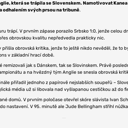
Anglie, která se trápila se Slovenskem. Namotivovat Kanea 
ka odhalením svých prsou na tribuně
.
ru trápí. V prvním zápase porazilo Srbsko 1:0, jenže celou d
 přes obrovskou kvalitu nepředvedla prakticky nic.
 přišla obrovská kritika, jenže to ještě nikdo nevěděl, že to b
ons v základní hrací době.
é remizovali jak s Dánskem, tak se Slovinskem. Právě posled
šampionátu a na hvězdný tým Anglie se snesla obrovská kriti
ifinále přiřadil jednoho z papírově nejslabších soupeřů – Slov
lická média už si libovala nad vyšlapanou cestičkou až do fi
ané domů. V prvním poločase otevřel skóre slávista Ivan Sc
ž do nastavení. V 95. minutě ale Jude Bellingham střihl nůžk