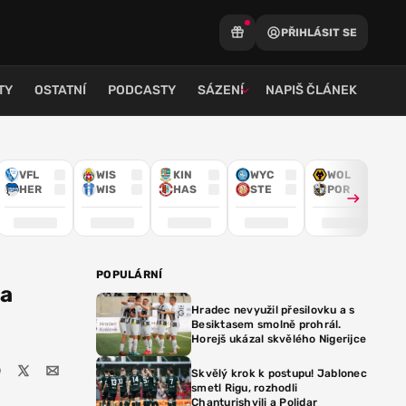
PŘIHLÁSIT SE
TY
OSTATNÍ
PODCASTY
SÁZENÍ
NAPIŠ ČLÁNEK
VFL
WIS
KIN
WYC
WOL
HER
WIS
HAS
STE
POR
POPULÁRNÍ
 a
Hradec nevyužil přesilovku a s
Besiktasem smolně prohrál.
Horejš ukázal skvělého Nigerijce
Skvělý krok k postupu! Jablonec
smetl Rigu, rozhodli
Chanturishvili a Polidar