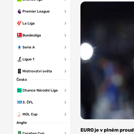
Premier League
La Liga
Bundesliga
Serie A
Ligue 1
Mistrovství světa
Česko
Chance Národní Liga
3. ČFL
MOL Cup
Anglie
Foto:
Depositphotos
EURO je v plném proudu
Carabao Cup