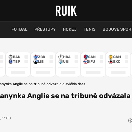
FOTBAL
PŘESTUPY
HOKEJ
TENIS
BOJOVÉ SPOR
BAN
ZBR
HRA
SAN
CAM
TEP
LIB
UNI
KFU
EXC
anynka Anglie se na tribuně odvázala a svlékla dres
Fanynka Anglie se na tribuně odvázala
, 13:00