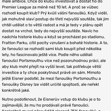
malé ambice. Chce do klubu investovat a dostat ho do
Premier League za méně než 10 let. A proč se vůbec
rozhodl koupit klub? Prý kvůli vášni fanoušků. Když viděl,
jak mohutně slaví postup do třetí nejvyšší soutěže, tak jim
chtěl udělat o to větší radost a má je tedy v plánu opět
dostat na vrchol, tedy do nejvyšší soutěže. Navíc ho
nadchla historie klubu a když se procházel po stadionu,
Fratton Parku, cítil pocity vzrušení a bohaté historie. A to,
že fanoušci se rozhodli sami klub koupit před několika
lety, ho fascinovalo ještě více. Podle něho udělali
fanoušci Portsmouthu více než pozoruhodnou práci, ale
aby klub mohl přejít na vyšší level, tak potřebuje větší
investice a ty chce poskytnout právě on sám. Mimoto
ještě Eisner podotkl, že mezi fanoušky Portsmouthu a
fanoušky Disney lze vidět určité spojitosti, ale neřekl
konkrétně jaké.
Nutno podotknout, že Eisnerův vstup do klubu je o to
zajímavější, že mu ho prodávali právě fanoušci.