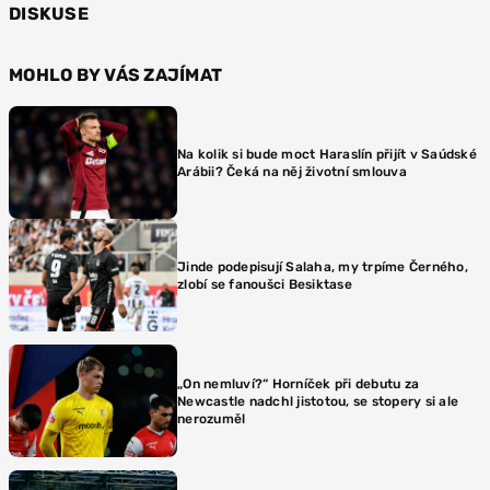
DISKUSE
MOHLO BY VÁS ZAJÍMAT
Na kolik si bude moct Haraslín přijít v Saúdské
Arábii? Čeká na něj životní smlouva
Jinde podepisují Salaha, my trpíme Černého,
zlobí se fanoušci Besiktase
„On nemluví?“ Horníček při debutu za
Newcastle nadchl jistotou, se stopery si ale
nerozuměl