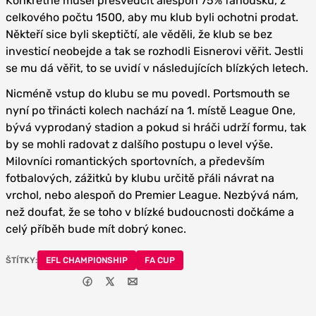
Konkrétně musel přesvědčit alespoň 75% fanoušků, z
celkového počtu 1500, aby mu klub byli ochotni prodat.
Někteří sice byli skeptičtí, ale věděli, že klub se bez
investicí neobejde a tak se rozhodli Eisnerovi věřit. Jestli
se mu dá věřit, to se uvidí v následujících blízkých letech.
Nicméně vstup do klubu se mu povedl. Portsmouth se
nyní po třinácti kolech nachází na 1. místě League One,
bývá vyprodaný stadion a pokud si hráči udrží formu, tak
by se mohli radovat z dalšího postupu o level výše.
Milovníci romantických sportovních, a především
fotbalových, zážitků by klubu určitě přáli návrat na
vrchol, nebo alespoň do Premier League. Nezbývá nám,
než doufat, že se toho v blízké budoucnosti dočkáme a
celý příběh bude mít dobrý konec.
ŠTÍTKY:
EFL CHAMPIONSHIP
FA CUP