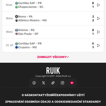
Coritiba SAF - PR
2
Dnes
Chapecoense - SC
1
Remo - PA
2
Včera
Atlético Mineiro - MG
2
Grêmio - RS
2
Včera
São Paulo - SP
1
Coritiba SAF - PR
0
31. 07.
Cruzeiro - MG
1
ZOBRAZIT VŠECHNY
Copyright © 2017–2026 RUIK.cz
O NÁS
KONTAKTY
ŽEBŘÍČEK
PODMÍNKY UŽITÍ
ZPRACOVÁNÍ OSOBNÍCH ÚDAJŮ A COOKIES
REDAKČNÍ STANDARDY