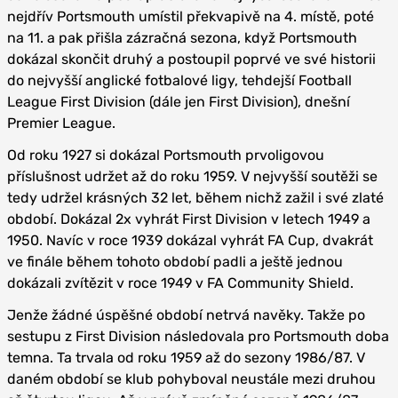
nejdřív Portsmouth umístil překvapivě na 4. místě, poté
na 11. a pak přišla zázračná sezona, když Portsmouth
dokázal skončit druhý a postoupil poprvé ve své historii
do nejvyšší anglické fotbalové ligy, tehdejší Football
League First Division (dále jen First Division), dnešní
Premier League.
Od roku 1927 si dokázal Portsmouth prvoligovou
příslušnost udržet až do roku 1959. V nejvyšší soutěži se
tedy udržel krásných 32 let, během nichž zažil i své zlaté
období. Dokázal 2x vyhrát First Division v letech 1949 a
1950. Navíc v roce 1939 dokázal vyhrát FA Cup, dvakrát
ve finále během tohoto období padli a ještě jednou
dokázali zvítězit v roce 1949 v FA Community Shield.
Jenže žádné úspěšné období netrvá navěky. Takže po
sestupu z First Division následovala pro Portsmouth doba
temna. Ta trvala od roku 1959 až do sezony 1986/87. V
daném období se klub pohyboval neustále mezi druhou