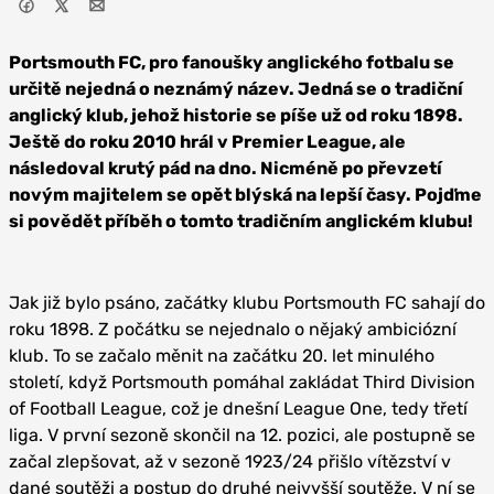
Portsmouth FC, pro fanoušky anglického fotbalu se
určitě nejedná o neznámý název. Jedná se o tradiční
anglický klub, jehož historie se píše už od roku 1898.
Ještě do roku 2010 hrál v Premier League, ale
následoval krutý pád na dno. Nicméně po převzetí
novým majitelem se opět blýská na lepší časy. Pojďme
si povědět příběh o tomto tradičním anglickém klubu!
Jak již bylo psáno, začátky klubu Portsmouth FC sahají do
roku 1898. Z počátku se nejednalo o nějaký ambiciózní
klub. To se začalo měnit na začátku 20. let minulého
století, když Portsmouth pomáhal zakládat Third Division
of Football League, což je dnešní League One, tedy třetí
liga. V první sezoně skončil na 12. pozici, ale postupně se
začal zlepšovat, až v sezoně 1923/24 přišlo vítězství v
dané soutěži a postup do druhé nejvyšší soutěže. V ní se