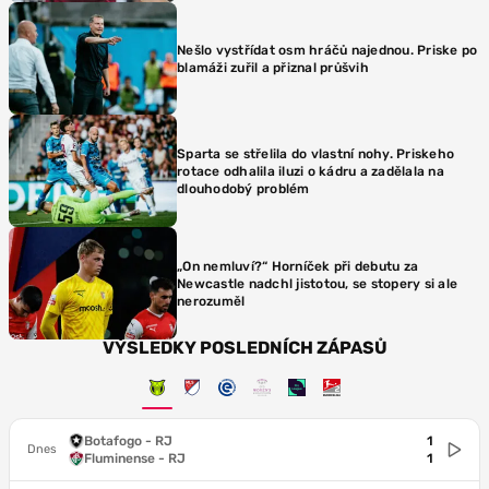
Nešlo vystřídat osm hráčů najednou. Priske po
blamáži zuřil a přiznal průšvih
Sparta se střelila do vlastní nohy. Priskeho
rotace odhalila iluzi o kádru a zadělala na
dlouhodobý problém
„On nemluví?“ Horníček při debutu za
Newcastle nadchl jistotou, se stopery si ale
nerozuměl
VÝSLEDKY POSLEDNÍCH ZÁPASŮ
Botafogo - RJ
1
Dnes
Fluminense - RJ
1