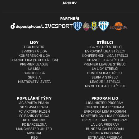
ARCHIV
PARTNEŘI
LIGY
STŘELCI
LIGA MISTRŮ
LIGA MISTRŮ STŘELCI
EVROPSKÁ LIGA
EVROPSKÁ LIGA STŘELCI
KONFERENČNÍ LIGA
KONFERENČNÍ LIGA STŘELCI
CHANCE LIGA (1. ČESKÁ LIGA)
CHANCE LIGA STŘELCI
PREMIER LEAGUE
PREMIER LEAGUE STŘELCI
LA LIGA
LA LIGY STŘELCI
BUNDESLIGA
BUNDESLIGA STŘELCI
SERIE A
SERIA A STŘELCI
MISTROVSTVÍ SVĚTA
LEAGUE 1 STŘELCI
MS VE FOTBALE STŘELCI
POPULÁRNÍ TÝMY
PROGRAM LIG
AC SPARTA PRAHA
LIGA MISTRŮ PROGRAM
SK SLAVIA PRAHA
CHANCE LIGA PROGRAM
FC VIKTORIA PLZEŇ
EVROPSKÁ LIGA PROGRAM
FC BANÍK OSTRAVA
KONFERENČNÍ LIGA PROGRAM
REAL MADRID
PREMIER LEAGUE PROGRAM
FC BARCELONA
LA LIGA PROGRAM
MANCHESTER UNITED
BUNDESLIGA PROGRAM
ARSENAL
SERIE A PROGRAM
PSG
EXTRALIGA PROGRAM