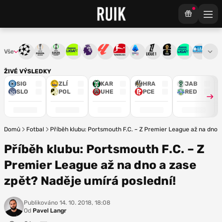
Vše
Liga mistrů
Evropská liga
Konferenční liga
Chance liga
Premier League
La Liga
Bundesliga
Serie A
Ligue 1
Mistrovství světa
Chance Národ
3. ČFL
M
ŽIVÉ VÝSLEDKY
SIG
ZLÍ
KAR
HRA
JAB
SLO
POL
UHE
PCE
RED
Domů
Fotbal
Příběh klubu: Portsmouth F.C. – Z Premier League až na dno a
Příběh klubu: Portsmouth F.C. – Z
Premier League až na dno a zase
zpět? Naděje umírá poslední!
Publikováno
14. 10. 2018, 18:08
Od
Pavel Langr