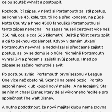
celou soutěž vyhrát a postoupit.
Rozhodující zápas, v němž si Portsmouth zajistil postup,
se konal ve 43. kole, tzn. tři kola před koncem, na půdě
Notts County a hned 4500 fanoušků Portsmouthu si
tento zápas nenechali. Na zápas museli cestovat více než
350 mil, což je cca 565 kilometrů. Ještě přičíst cestu zpět
a dá to pěknou vzdálenost. Kdyby v daném utkání
Portsmouth nevyhrál a nedokázal si předčasně zajistit
postup, asi by se domů jelo hůře. Nicméně Portsmouth
vyhrál 3-1 a předem si zajistil svůj postup. Hned po
zápase se začalo mohutně slavit.
Po postupu zvládl Portsmouth první sezonu v League
One více než obstojně. Skončil na osmé pozici. Po této
sezoně navíc klub koupil nový majitel. A ne ledajaký. Stal
se ním Michael Eisner, který dělal výkonného ředitěle pro
společnost The Walt Disney.
A nutno podotknout, že nový majitel klubu nemá zrovna