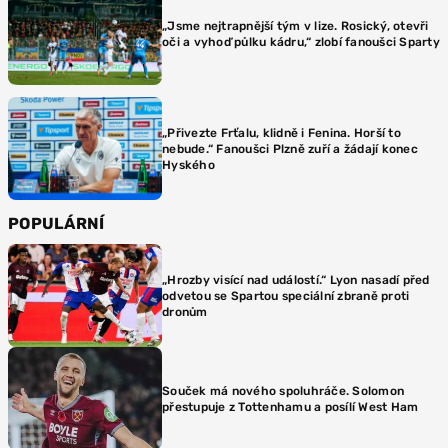
„Jsme nejtrapnější tým v lize. Rosický, otevři
oči a vyhoď půlku kádru,“ zlobí fanoušci Sparty
„Přivezte Frťalu, klidně i Fenina. Horší to
nebude.“ Fanoušci Plzně zuří a žádají konec
Hyského
POPULÁRNÍ
„Hrozby visící nad událostí.“ Lyon nasadí před
odvetou se Spartou speciální zbraně proti
dronům
Souček má nového spoluhráče. Solomon
přestupuje z Tottenhamu a posílí West Ham