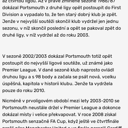
až čtvrtou ligou. Až v právě zmíněné sezoně 1986/87
dokázal Portsmouth z druhé ligy opět postoupit do First
Division a vypadalo to, že ten starý dobrý klub je zpět.
Jenže v nejvyšší soutěži skončil klub vydržel jen jednu
sezonu, v níž skončil poslední a opět se pakoval zpět do
druhé ligy, v níž vydržel až do roku 2003.
V sezoně 2002/2003 dokázal Portsmouth totiž opět
postoupit do nejvyšší ligové soutěže, už známé jako
Premier League. V dané sezoně klub naprosto ovládl
druhou ligu a s 98 body a začala se psát nová, vcelku
úspěšná, kapitola v historii klubu. Jenže ta vydržela
pouze do roku 2010.
Nicméně v prvoligovém období mezi lety 2003-2010 se
Portsmouth neustále držel v Premier League a dokonce
dokázal místy i velice překvapovat. V roce 2008 získal
Portsmouth senzačně FA Cup, když ještě ve čtvrtfinále