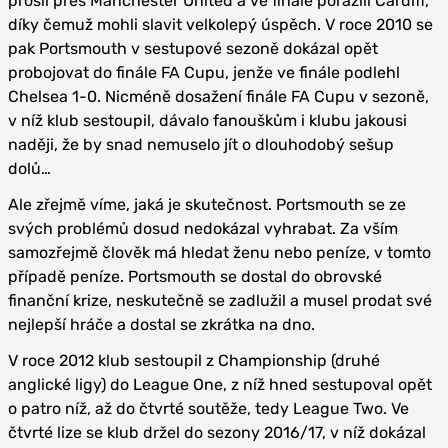
prošli přes Manchester United a ve finále porazili Cardiff,
díky čemuž mohli slavit velkolepý úspěch. V roce 2010 se
pak Portsmouth v sestupové sezoně dokázal opět
probojovat do finále FA Cupu, jenže ve finále podlehl
Chelsea 1-0. Nicméně dosažení finále FA Cupu v sezoně,
v níž klub sestoupil, dávalo fanouškům i klubu jakousi
naději, že by snad nemuselo jít o dlouhodobý sešup
dolů…
Ale zřejmě víme, jaká je skutečnost. Portsmouth se ze
svých problémů dosud nedokázal vyhrabat. Za vším
samozřejmě člověk má hledat ženu nebo peníze, v tomto
případě peníze. Portsmouth se dostal do obrovské
finanční krize, neskutečně se zadlužil a musel prodat své
nejlepší hráče a dostal se zkrátka na dno.
V roce 2012 klub sestoupil z Championship (druhé
anglické ligy) do League One, z níž hned sestupoval opět
o patro níž, až do čtvrté soutěže, tedy League Two. Ve
čtvrté lize se klub držel do sezony 2016/17, v níž dokázal