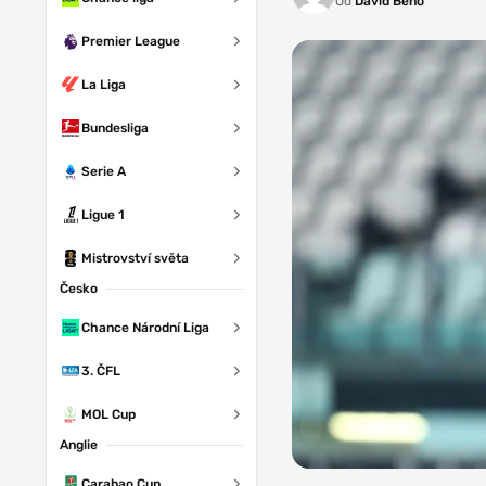
Od
David Beňo
Premier League
La Liga
Bundesliga
Serie A
Ligue 1
Mistrovství světa
Česko
Chance Národní Liga
3. ČFL
MOL Cup
Anglie
Carabao Cup
Zdroj: