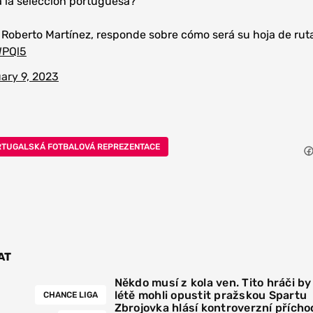
 a la selección portuguesa?
 Roberto Martínez, responde sobre cómo será su hoja de rut
WPQl5
ary 9, 2023
RTUGALSKÁ FOTBALOVÁ REPREZENTACE
AT
Někdo musí z kola ven. Tito hráči by
létě mohli opustit pražskou Spartu
CHANCE LIGA
Zbrojovka hlásí kontroverzní přícho