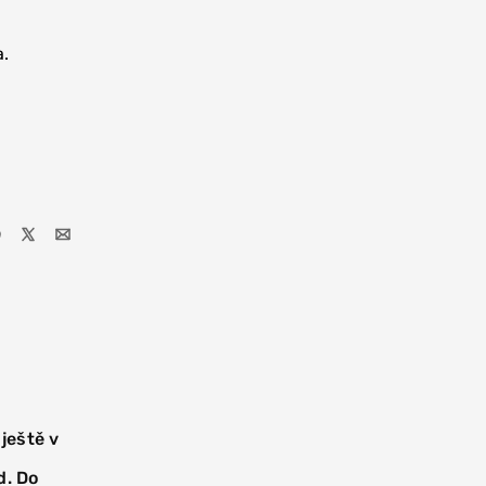
a.
 ještě v
d. Do