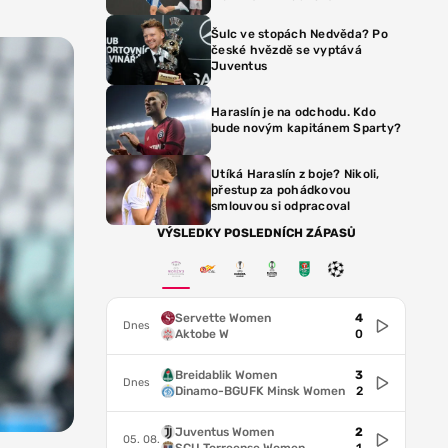
Šulc ve stopách Nedvěda? Po
české hvězdě se vyptává
Juventus
Haraslín je na odchodu. Kdo
bude novým kapitánem Sparty?
Utíká Haraslín z boje? Nikoli,
přestup za pohádkovou
smlouvou si odpracoval
VÝSLEDKY POSLEDNÍCH ZÁPASŮ
Servette Women
4
Dnes
Aktobe W
0
Breidablik Women
3
Dnes
Dinamo-BGUFK Minsk Women
2
Juventus Women
2
05. 08.