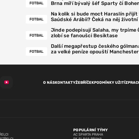
Brna míří bývalý šéf Sparty či Bohe
FOTBAL
Na kolik si bude moct Haraslín přijít
Saúdské Arábii? Čeká na něj životn
FOTBAL
Jinde podepisují Salaha, my trpíme
zlobí se fanoušci Besiktase
FOTBAL
Další megapřestup českého gólmana
za velké peníze opouští Manchester
FOTBAL
O NÁS
KONTAKTY
ŽEBŘÍČEK
PODMÍNKY UŽITÍ
ZPRAC
POPULÁRNÍ TÝMY
ŘELCI
AC SPARTA PRAHA
 STŘELCI
SK SLAVIA PRAHA