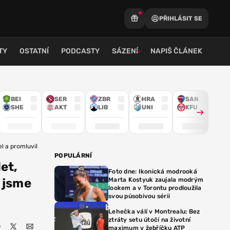
PŘIHLÁSIT SE
TY
OSTATNÍ
PODCASTY
SÁZENÍ
NAPIŠ ČLÁNEK
BEI
SER
ZBR
HRA
SAN
SHE
AKT
LIB
UNI
KFU
l a promluvili jsme si
POPULÁRNÍ
et,
Foto dne: Ikonická modrooká
i jsme
Marta Kostyuk zaujala modrým
lookem a v Torontu prodloužila
svou působivou sérii
Lehečka válí v Montrealu: Bez
ztráty setu útočí na životní
maximum v žebříčku ATP