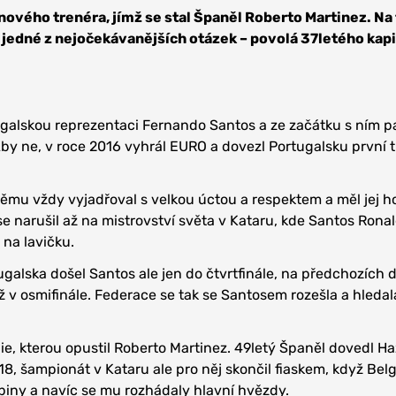
ového trenéra, jímž se stal Španěl Roberto Martinez. Na
 jedné z nejočekávanějších otázek – povolá 37letého kap
ugalskou reprezentaci Fernando Santos a ze začátku s ním 
y ne, v roce 2016 vyhrál EURO a dovezl Portugalsku první t
němu vždy vyjadřoval s velkou úctou a respektem a měl jej 
se narušil až na mistrovství světa v Kataru, kde Santos Rona
 na lavičku.
ugalska došel Santos ale jen do čtvrtfinále, na předchozích 
ž v osmifinále. Federace se tak se Santosem rozešla a hledal
gie, kterou opustil Roberto Martinez. 49letý Španěl dovedl H
8, šampionát v Kataru ale pro něj skončil fiaskem, když Belg
piny a navíc se mu rozhádaly hlavní hvězdy.