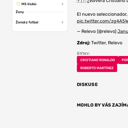
🇵🇹 ¿Volverá Cristiano
MS klubů
Ženy
El nuevo seleccionador,
pic.twitter.com/zg4A5
Ženský fotbal
— Relevo (@relevo)
Janu
Zdroj:
Twitter, Relevo
ŠTÍTKY:
CRISTIANO RONALDO
PO
ROBERTO MARTÍNEZ
DISKUSE
MOHLO BY VÁS ZAJÍM