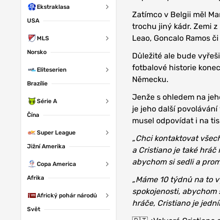
Ekstraklasa
Zatímco v Belgii měl Mar
USA
trochu jiný kádr. Zemi z
Leao, Goncalo Ramos č
MLS
Norsko
Důležité ale bude vyřeši
fotbalové historie kone
Eliteserien
Německu.
Brazílie
Jenže s ohledem na jeho
Série A
je jeho další povolávání
Čína
musel odpovídat i na ti
Super League
„Chci kontaktovat všec
Jižní Amerika
a Cristiano je také hráč
abychom si sedli a promlu
Copa America
Afrika
„Máme 10 týdnů na to vy
spokojenosti, abychom 
Africký pohár národů
hráče, Cristiano je jední
Svět