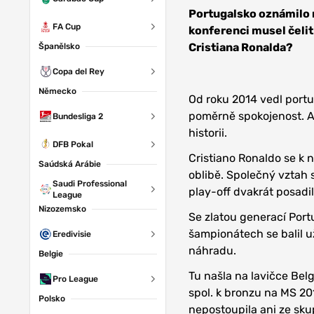
Depositphotos
Portugalsko oznámilo n
FA Cup
konferenci musel čelit
Cristiana Ronalda?
Španělsko
Copa del Rey
Německo
Od roku 2014 vedl port
poměrně spokojenost. Ab
Bundesliga 2
historii.
DFB Pokal
Cristiano Ronaldo se k 
Saúdská Arábie
oblibě. Společný vztah 
Saudi Professional
play-off dvakrát posadil
League
Nizozemsko
Se zlatou generací Port
šampionátech se balil u
Eredivisie
náhradu.
Belgie
Tu našla na lavičce Bel
Pro League
spol. k bronzu na MS 201
Polsko
nepostoupila ani ze sku