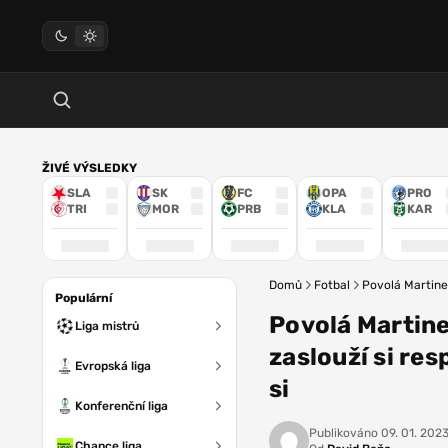
ŽIVÉ VÝSLEDKY
SLA
SK
FC
OPA
PRO
TRI
MOR
PRB
KLA
KAR
Domů
Fotbal
Povolá Martinez
Populární
Povolá Martine
Liga mistrů
zaslouží si res
Evropská liga
si
Konferenční liga
Publikováno
09. 01. 2023
Chance liga