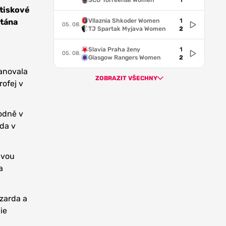
SCU Torreense Women
1
 tiskové
Vllaznia Shkoder Women
1
itána
05. 08.
TJ Spartak Myjava Women
2
Slavia Praha ženy
1
05. 08.
Glasgow Rangers Women
2
panovala
ZOBRAZIT VŠECHNY
rofej v
hodně v
lda v
dvou
a
azarda a
ie