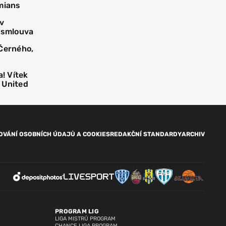
mians
 v
í smlouva
 Černého,
! Vítek
 United
OVÁNÍ OSOBNÍCH ÚDAJŮ A COOKIES
REDAKČNÍ STANDARDY
ARCHIV
PROGRAM LIG
LIGA MISTRŮ PROGRAM
CHANCE LIGA PROGRAM