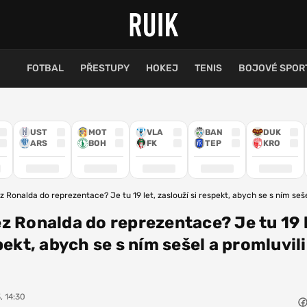
FOTBAL
PŘESTUPY
HOKEJ
TENIS
BOJOVÉ SPOR
UST
MOT
VLA
BAN
DUK
ARS
BOH
FK
TEP
KRO
 Ronalda do reprezentace? Je tu 19 let, zaslouží si respekt, abych se s ním seše
z Ronalda do reprezentace? Je tu 19 l
pekt, abych se s ním sešel a promluvil
, 14:30