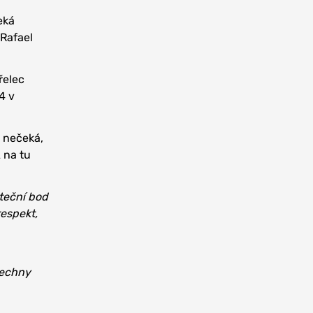
eká
 Rafael
řelec
4 v
e nečeká,
 na tu
teční bod
respekt,
šechny