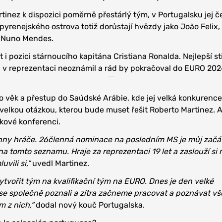
tinez k dispozici poměrně přestárlý tým, v Portugalsku jej č
 pyrenejského ostrova totiž dorůstají hvězdy jako João Felix,
i Nuno Mendes.
t i pozici stárnoucího kapitána Cristiana Ronalda. Nejlepší st
c v reprezentaci neoznámil a rád by pokračoval do EURO 202
 věk a přestup do Saúdské Arábie, kde jej velká konkurenc
 velkou otázkou, kterou bude muset řešit Roberto Martinez. A
skové konferenci.
hny hráče. 26členná nominace na posledním MS je můj začá
 na tomto seznamu. Hraje za reprezentaci 19 let a zaslouží si 
vili si,“
uvedl Martinez.
tvořit tým na kvalifikační tým na EURO. Dnes je den velké
se společně poznali a zítra začneme pracovat a poznávat v
m z nich,“
dodal nový kouč Portugalska.