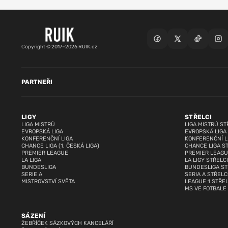
Copyright © 2017–2026 RUIK.cz
PARTNEŘI
LIGY
STŘELCI
LIGA MISTRŮ
LIGA MISTRŮ ST
EVROPSKÁ LIGA
EVROPSKÁ LIGA
KONFERENČNÍ LIGA
KONFERENČNÍ L
CHANCE LIGA (1. ČESKÁ LIGA)
CHANCE LIGA S
PREMIER LEAGUE
PREMIER LEAGU
LA LIGA
LA LIGY STŘELCI
BUNDESLIGA
BUNDESLIGA ST
SERIE A
SERIA A STŘELC
MISTROVSTVÍ SVĚTA
LEAGUE 1 STŘEL
MS VE FOTBALE
SÁZENÍ
ŽEBŘÍČEK SÁZKOVÝCH KANCELÁŘÍ