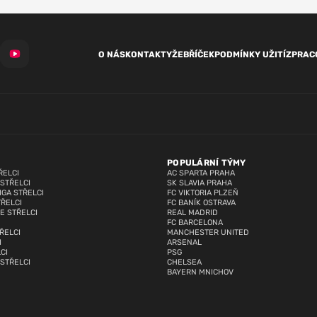
O NÁS
KONTAKTY
ŽEBŘÍČEK
PODMÍNKY UŽITÍ
ZPRAC
POPULÁRNÍ TÝMY
ŘELCI
AC SPARTA PRAHA
 STŘELCI
SK SLAVIA PRAHA
IGA STŘELCI
FC VIKTORIA PLZEŇ
TŘELCI
FC BANÍK OSTRAVA
E STŘELCI
REAL MADRID
FC BARCELONA
ŘELCI
MANCHESTER UNITED
I
ARSENAL
CI
PSG
 STŘELCI
CHELSEA
BAYERN MNICHOV