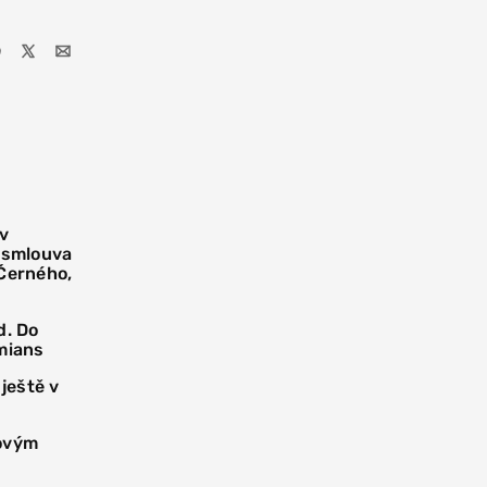
 v
í smlouva
 Černého,
d. Do
mians
 ještě v
novým