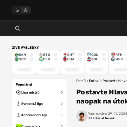
ŽIVÉ VÝSLEDKY
SKN
STD
CHT
COL
RTH
SCP
CER
CHA
SOU
WES
Domů
Fotbal
Postavte Hlava
Populární
Postavte Hlava
Liga mistrů
naopak na úto
Evropská liga
Publikováno
29. 07. 2024
Konferenční liga
Od
Eduard Nosek
Chance liga