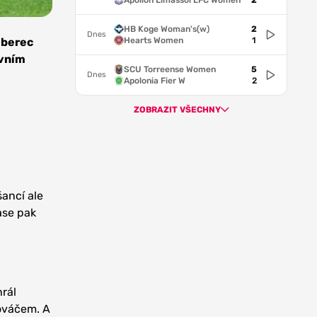
Apollon Limassol LFC Women
2
HB Koge Woman's(w)
2
Dnes
Hearts Women
1
iberec
rvním
SCU Torreense Women
5
Dnes
Apolonia Fier W
2
ZOBRAZIT VŠECHNY
ancí ale
ase pak
hrál
Kováčem. A