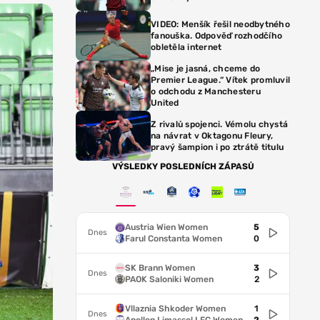
VIDEO: Menšík řešil neodbytného
fanouška. Odpověď rozhodčího
obletěla internet
„Mise je jasná, chceme do
Premier League.“ Vítek promluvil
o odchodu z Manchesteru
United
Z rivalů spojenci. Vémolu chystá
na návrat v Oktagonu Fleury,
pravý šampion i po ztrátě titulu
VÝSLEDKY POSLEDNÍCH ZÁPASŮ
Austria Wien Women
5
Dnes
Farul Constanta Women
0
SK Brann Women
3
Dnes
PAOK Saloniki Women
2
Vllaznia Shkoder Women
1
Dnes