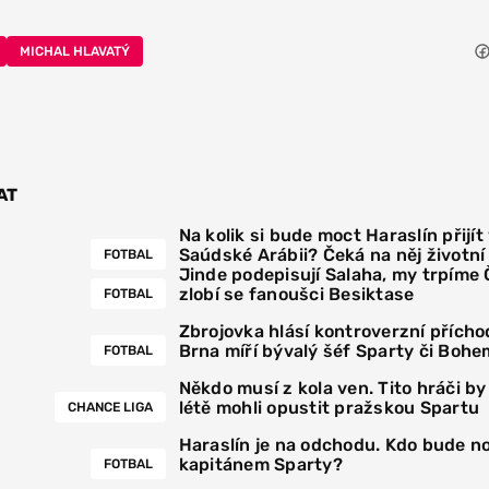
MICHAL HLAVATÝ
AT
Na kolik si bude moct Haraslín přijít
Saúdské Arábii? Čeká na něj životn
FOTBAL
Jinde podepisují Salaha, my trpíme
zlobí se fanoušci Besiktase
FOTBAL
Zbrojovka hlásí kontroverzní přícho
Brna míří bývalý šéf Sparty či Bohe
FOTBAL
Někdo musí z kola ven. Tito hráči by
létě mohli opustit pražskou Spartu
CHANCE LIGA
Haraslín je na odchodu. Kdo bude 
kapitánem Sparty?
FOTBAL