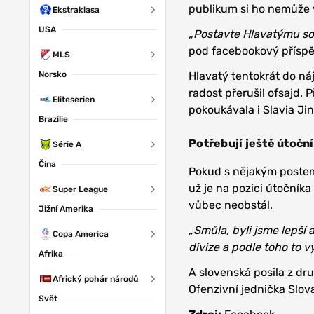
publikum si ho nemůže 
Ekstraklasa
USA
„Postavte Hlavatýmu so
pod facebookový příspěv
MLS
Norsko
Hlavatý tentokrát do n
radost přerušil ofsajd.
Eliteserien
pokoukávala i Slavia Ji
Brazílie
Potřebují ještě útočn
Série A
Čína
Pokud s nějakým postem 
už je na pozici útočník
Super League
vůbec neobstál.
Jižní Amerika
„Smůla, byli jsme lepší 
Copa America
divize a podle toho to v
Afrika
A slovenská posila z d
Africký pohár národů
Ofenzivní jednička Slov
Svět