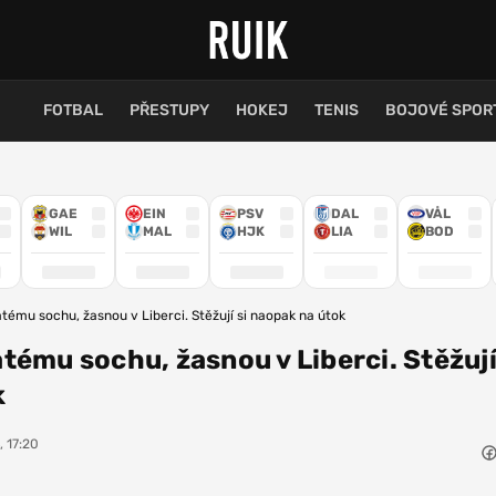
FOTBAL
PŘESTUPY
HOKEJ
TENIS
BOJOVÉ SPOR
GAE
EIN
PSV
DAL
VÅL
WIL
MAL
HJK
LIA
BOD
tému sochu, žasnou v Liberci. Stěžují si naopak na útok
tému sochu, žasnou v Liberci. Stěžují
k
, 17:20