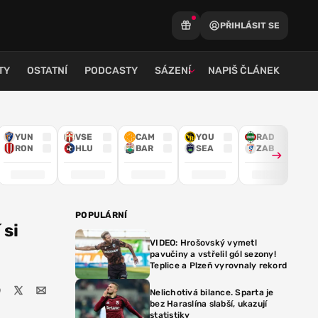
PŘIHLÁSIT SE
TY
OSTATNÍ
PODCASTY
SÁZENÍ
NAPIŠ ČLÁNEK
YUN
VSE
CAM
YOU
RAD
RON
HLU
BAR
SEA
ZAB
POPULÁRNÍ
 si
VIDEO: Hrošovský vymetl
pavučiny a vstřelil gól sezony!
Teplice a Plzeň vyrovnaly rekord
Nelichotivá bilance. Sparta je
bez Haraslína slabší, ukazují
statistiky