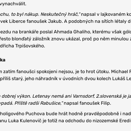
vynachválit.
chu, to byl nákup. Neskutečný hráč,“
napsal v lajkovaném k
ek Liberce fanoušek Jakub. A podobných na sítích létaly de
ájezdu na brankáře poslal Ahmada Ghaliho, kterému však gó
 Přesto blonďatý záložník znovu ukázal, proč po něm minulou
ndřicha Trpišovského.
íka
zatím fanoušci spokojeni nejsou, je to hrot útoku. Michael
a příliš starý, jeho náhradník v úvodních dvou kolech Lukáš 
a dobrej výkon. Letenay nemá ani Varnsdorf, 2.slovenská je j
ypadá. Příště radši Rabušice,“
napsal fanoušek Filip.
ruholigového Puchova bude hrát hodně pravděpodobně i nad
anu Luka Kulenovič je totiž na odchodu do nizozemské Erediv