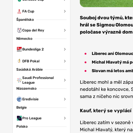
FA Cup
Zdroj: FC
Slovan
Souboj dvou týmů, kter
Španělsko
Liberec
hrál se Sigmou Olomou
Copa del Rey
poločase výrazně domino
Německo
Bundesliga 2
Liberec ani Olomouc
DFB Pokal
Michal Hlavatý má p
Saúdská Arábie
Slovan má letos ambi
Saudi Professional
Liberec mohl a měl zápa
League
Nizozemsko
nedotáhl ke koncovce, S
sama z ničeho nic srovn
Eredivisie
Belgie
Kauf, který se vyplácí
Pro League
Liberec zatím v sezoně v
Polsko
Michal Hlavatý, který n