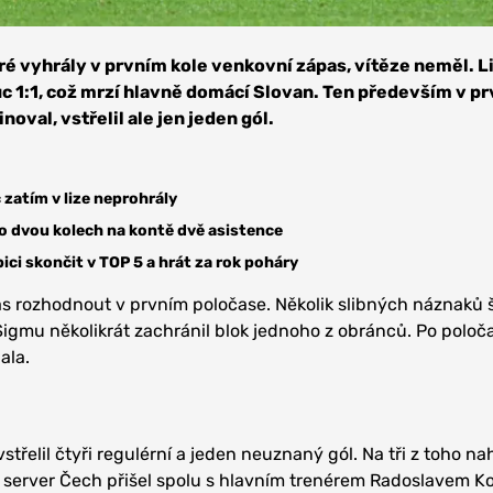
é vyhrály v prvním kole venkovní zápas, vítěze neměl. L
c 1:1, což mrzí hlavně domácí Slovan. Ten především v p
val, vstřelil ale jen jeden gól.
 zatím v lize neprohrály
o dvou kolech na kontě dvě asistence
ci skončit v TOP 5 a hrát za rok poháry
s rozhodnout v prvním poločase. Několik slibných náznaků š
igmu několikrát zachránil blok jednoho z obránců. Po poloč
ala.
střelil čtyři regulérní a jeden neuznaný gól. Na tři z toho na
a server Čech přišel spolu s hlavním trenérem Radoslavem 