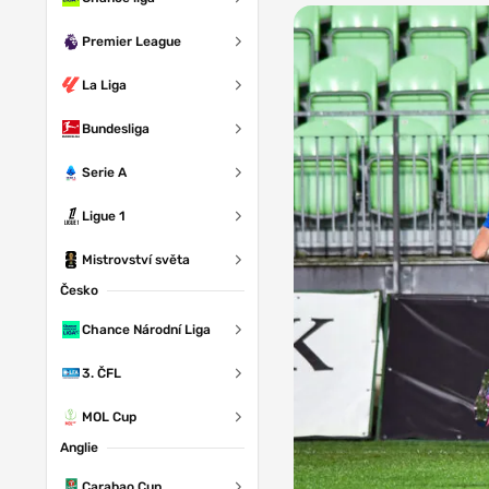
Premier League
La Liga
Bundesliga
Serie A
Ligue 1
Mistrovství světa
Česko
Chance Národní Liga
3. ČFL
MOL Cup
Anglie
Carabao Cup