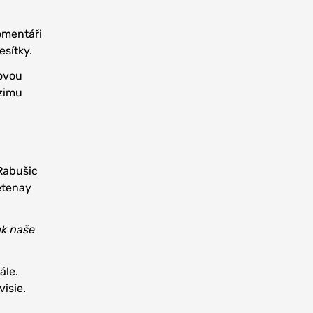
omentáři
sítky.
lovou
 zimu
 Rabušic
Letenay
ak naše
ále.
isie.