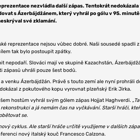
eprezentace nezvládla další zápas. Tentokrát nedokázala
vat s Ázerbájdžánem, který vyhrál po gólu v 95. minutě 
neskrýval své zklamání.
ké reprezentace nejsou vůbec dobré. Naši sousedé spadli z
ílem tak bylo postoupit zpátky.
nit nepodaří. Slováci mají ve skupině Kazachstán, Ázerbájdž
ti zápasů uhráli pouze šest bodů.
a venku Ázerbájdžán. Právě s touto zemí ale nyní prohráli do
ě dokázal z pokutového kopu vyrovnat plzeňský Erik Jirka.
všem hostům vyhrál svým gólem zápas Hojjat Haghverdi.
„Ta
ekonstrukci a já nemám čas na vyčkávání. Starší hráči, kteří
 obětovat se.
nový cyklus. Ale starší hráče určitě využijeme v dalších záp
nferenci nový italský kouč Francesco Calzona.