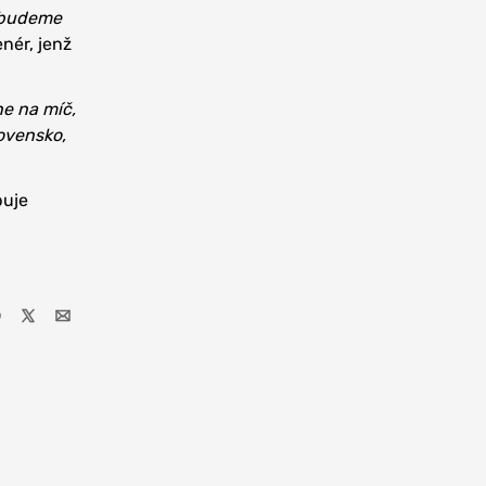
i budeme
nér, jenž
ne na míč,
lovensko,
puje