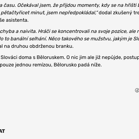
ka času. Očekával jsem, že přijdou momenty, kdy se na hřišt
ž pětačtyřicet minut, jsem nepředpokládal,“
dodal zkušený tre
še asistenta.
chyba a naivita. Hráči se koncentrovali na svoje pozice, ale 
ylo to banální selhání. Něco takového se mužstvu, jakým je S
l na druhou obdrženou branku.
 Slováci doma s Běloruskem. O nic jim ale již nepůjde, postu
l pouze jednou remízou, Bělorusko padá níže.
AT