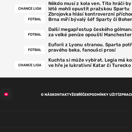
Někdo musí z kola ven. Tito hráči by
létě mohli opustit pražskou Spartu
CHANCE LIGA
Zbrojovka hlásí kontroverzní přícho
Brna míří bývalý šéf Sparty či Bohe
FOTBAL
Další megapřestup českého gólmana
za velké peníze opouští Manchester
FOTBAL
Euforii z Lyonu stranou. Sparta pot
pravého beka, fanoušci prosí
FOTBAL
Kuchta si může vybírat. Legia má k
ve hře je lukrativní Katar či Turecko
CHANCE LIGA
O NÁS
KONTAKTY
ŽEBŘÍČEK
PODMÍNKY UŽITÍ
ZPRAC