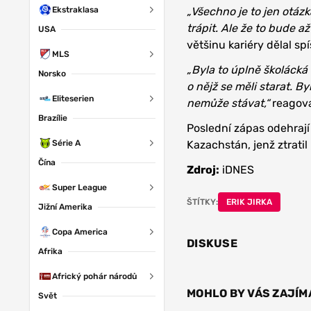
Ekstraklasa
„Všechno je to jen otáz
trápit. Ale že to bude a
USA
většinu kariéry dělal spí
MLS
„Byla to úplně školácká 
Norsko
o nějž se měli starat. B
Eliteserien
nemůže stávat,“
reagova
Brazílie
Poslední zápas odehrají
Série A
Kazachstán, jenž ztrati
Čína
Zdroj:
iDNES
Super League
ŠTÍTKY:
ERIK JIRKA
Jižní Amerika
Copa America
DISKUSE
Afrika
Africký pohár národů
MOHLO BY VÁS ZAJÍM
Svět