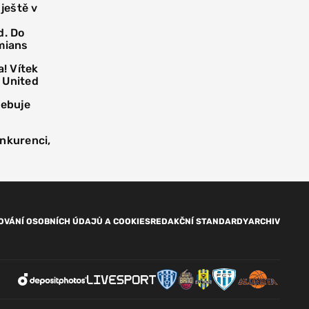
 ještě v
d. Do
mians
! Vítek
 United
řebuje
onkurenci,
OVÁNÍ OSOBNÍCH ÚDAJŮ A COOKIES
REDAKČNÍ STANDARDY
ARCHIV