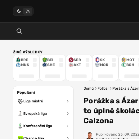
ŽIVÉ VÝSLEDKY
BRE
BEI
SER
SK
MOT
MNS
SHE
AKT
MOR
BOH
Domů
Fotbal
Porážka s Ázer
Populární
Porážka s Áze
Liga mistrů
to úplně školá
Evropská liga
Calzona
Konferenční liga
Publikováno
23. 09. 2022
Chance liga