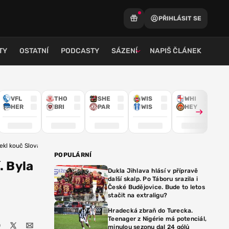
PŘIHLÁSIT SE
TY
OSTATNÍ
PODCASTY
SÁZENÍ
NAPIŠ ČLÁNEK
VFL
THO
SHE
WIS
WHI
HER
BRI
PAR
WIS
HEY
ekl kouč Slováků Calzona
POPULÁRNÍ
 Byla
Dukla Jihlava hlásí v přípravě
další skalp. Po Táboru srazila i
České Budějovice. Bude to letos
stačit na extraligu?
Hradecká zbraň do Turecka.
Teenager z Nigérie má potenciál,
minulou sezonu dal 24 gólů