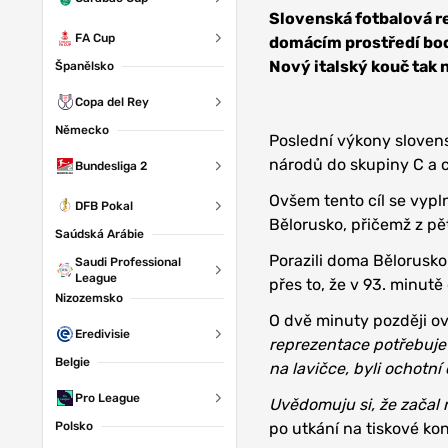
Viktoria Plzeň
Slovenská fotbalová r
FA Cup
domácím prostředí bodo
Nový italský kouč tak 
Španělsko
Copa del Rey
Německo
Poslední výkony slovens
národů do skupiny C a c
Bundesliga 2
Ovšem tento cíl se vypl
DFB Pokal
Bělorusko, přičemž z pě
Saúdská Arábie
Porazili doma Bělorusko 
Saudi Professional
League
přes to, že v 93. minut
Nizozemsko
O dvě minuty později o
Eredivisie
reprezentace potřebuje r
Belgie
na lavičce, byli ochotní
Pro League
Uvědomuju si, že začal 
Polsko
po utkání na tiskové ko