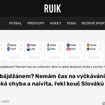
FOTBAL
PŘESTUPY
HOKEJ
TENIS
BOJOVÉ SPOR
BAN
ZBR
HRA
SAN
CAM
TEP
LIB
UNI
KFU
EXC
bájdžánem? Nemám čas na vyčkávání. Byla to úplně školácká chyba a naivita, ř
rbájdžánem? Nemám čas na vyčkávání.
cká chyba a naivita, řekl kouč Slováků
, 16:00