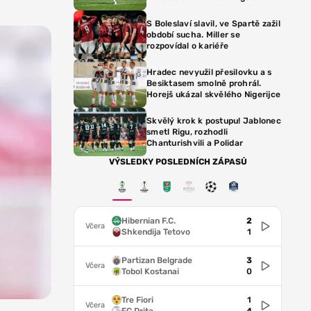
S Boleslaví slavil, ve Spartě zažil
období sucha. Miller se
rozpovídal o kariéře
Hradec nevyužil přesilovku a s
Besiktasem smolně prohrál.
Horejš ukázal skvělého Nigerijce
Skvělý krok k postupu! Jablonec
smetl Rigu, rozhodli
Chanturishvili a Polidar
VÝSLEDKY POSLEDNÍCH ZÁPASŮ
Hibernian F.C.
2
Včera
Shkendija Tetovo
1
Partizan Belgrade
3
Včera
Tobol Kostanai
0
Tre Fiori
1
Včera