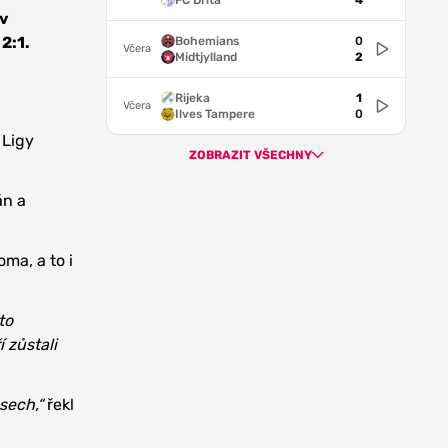
FC Drita
4
 v
2:1.
Bohemians
0
Včera
Midtjylland
2
Rijeka
1
Včera
Ilves Tampere
0
 Ligy
ZOBRAZIT VŠECHNY
án a
ma, a to i
to
 zůstali
asech,“
řekl