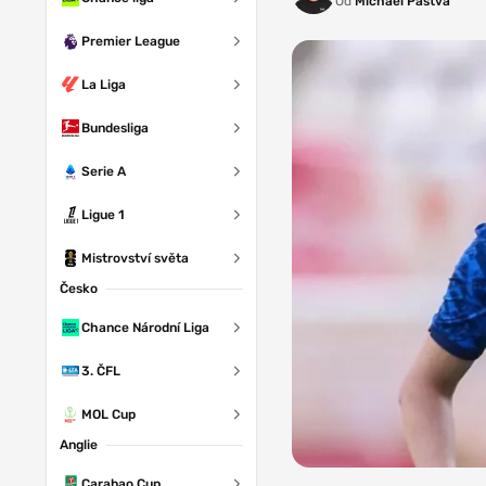
Od
Michael Pastva
Premier League
La Liga
Bundesliga
Serie A
Ligue 1
Mistrovství světa
Česko
Chance Národní Liga
3. ČFL
MOL Cup
Anglie
Zdroj: FC
Carabao Cup