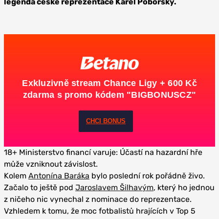
legenda české reprezentace Karel Poborský.
Exkluzivně stream Chance Ligy + 600 Kč
zdarma s promo kódem "BIGBONUSCZ"
CHCI BONUS
18+ Ministerstvo financí varuje: Účastí na hazardní hře
může vzniknout závislost.
Kolem
Antonína Baráka
bylo poslední rok pořádně živo.
Začalo to ještě pod
Jaroslavem Šilhavým
, který ho jednou
z ničeho nic vynechal z nominace do reprezentace.
Vzhledem k tomu, že moc fotbalistů hrajících v Top 5