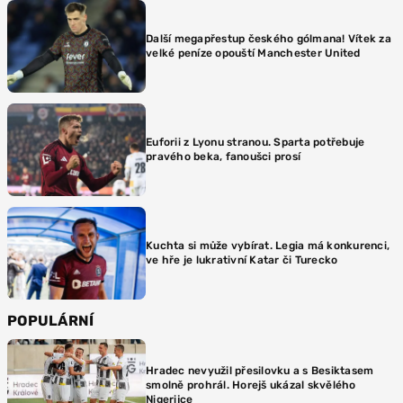
Další megapřestup českého gólmana! Vítek za
velké peníze opouští Manchester United
Euforii z Lyonu stranou. Sparta potřebuje
pravého beka, fanoušci prosí
Kuchta si může vybírat. Legia má konkurenci,
ve hře je lukrativní Katar či Turecko
POPULÁRNÍ
Hradec nevyužil přesilovku a s Besiktasem
smolně prohrál. Horejš ukázal skvělého
Nigerijce