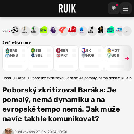
Vše
Liga mistrů
Evropská liga
Konferenční liga
Chance liga
Premier League
La Liga
Bundesliga
Serie A
Ligue 1
Mistrovství světa
Chance Národ
3. ČFL
M
ŽIVÉ VÝSLEDKY
BRE
BEI
SER
SK
MOT
MNS
SHE
AKT
MOR
BOH
Domů
Fotbal
Poborský zkritizoval Baráka: Je pomalý, nemá dynamiku a n
Poborský zkritizoval Baráka: Je
pomalý, nemá dynamiku a na
evropské tempo nemá. Jak může
navíc takhle komunikovat?
Publikováno
27. 06. 2024, 10:30