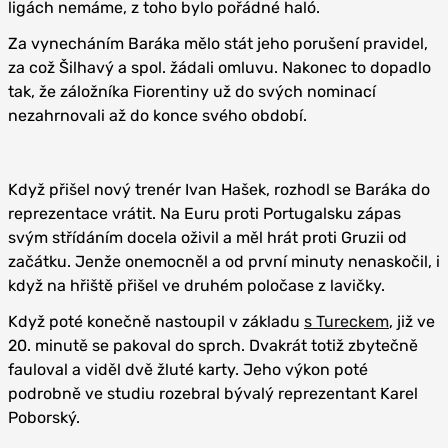
ligách nemáme, z toho bylo pořádné haló.
Za vynecháním Baráka mělo stát jeho porušení pravidel,
za což Šilhavý a spol. žádali omluvu. Nakonec to dopadlo
tak, že záložníka Fiorentiny už do svých nominací
nezahrnovali až do konce svého období.
Když přišel nový trenér Ivan Hašek, rozhodl se Baráka do
reprezentace vrátit. Na Euru proti Portugalsku zápas
svým střídáním docela oživil a měl hrát proti Gruzii od
začátku. Jenže onemocněl a od první minuty nenaskočil, i
když na hřiště přišel ve druhém poločase z lavičky.
Když poté konečně nastoupil v základu
s Tureckem
, již ve
20. minutě se pakoval do sprch. Dvakrát totiž zbytečně
fauloval a viděl dvě žluté karty. Jeho výkon poté
podrobně ve studiu rozebral bývalý reprezentant Karel
Poborský.