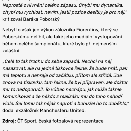
Naprosté ovlivnění celého zápasu
.
Chybí mu dynamika,
chybí mu rychlost, nevím, jestli pozice desítky je pro něj,“
kritizoval Baráka Poborský.
Nebyl to však jen výkon záložníka Fiorentiny, který se
Poborskému nelíbil, ale také jeho mediální vystupování
během celého šampionátu, které bylo při nejmenším
zvláštní.
„Celé to tak trochu do sebe zapadá. Nechci na něj
nasazovat, ale na jedné tiskovce řekne, že bude hrát, pak
má teplotu a nehraje od začátku, přitom ale střídá. Jde
znova na tiskovku, tam řekne, že byl připraven, ale doktor
mu to nedoporučil. To vůbec nechápu, jak může takhle
komunikovat a že někdo z realizáku mu do toho nehodí
vidle. Šel tomu tak nějak naproti a bohužel ho to doběhlo,“
dodal exzáložník Manchesteru United.
Zdroj:
ČT Sport, česká fotbalová reprezentace