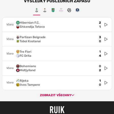
VÝSLEDKY POSLEDNÍCH ZÁPASŮ
Hibernian F.C.
2
Včera
Shkendija Tetovo
1
Partizan Belgrade
3
Včera
Tobol Kostanai
0
Tre Fiori
1
Včera
FC Drita
4
Bohemians
0
Včera
Midtjylland
2
Rijeka
1
Včera
Ilves Tampere
0
ZOBRAZIT VŠECHNY