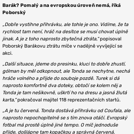
Barák? Pomalý a na evropskou úroveň nemá, říká
Poborský
„Dobře vystihne přihrávku, ale tohle je ono. Vidíme, že ta
rychlost tam není, hráč na desítce se musí chovat úplně
jinak. A je z toho naprosto zbytečná ztráta,“
popisoval
Poborský Barákovu ztrátu míče v nadějně vyvíjející se
akci.
„Další situace, jdeme do presinku, kluci to dobře zhustí,
gólman by měl odkopnout, ale Tonda se nechytne, nechá
hráče volného a přijde do souboje pozdě. Turek si dá
naprosto komfortně dva doteky, obtočí se kolem něj a
Tonda je tam nešikovně, uškrtí ho na dresu a jasná žlutá
karta,“
pokračoval majitel 118 reprezentačních startů.
„A je tu červená. Tonda dostává přihrávku od Coufala, ale
naprosto nepochopitelně se s tím znova otáčí. Evropský
fotbal má prostě úplně jiné tempo. O míč jednoduše
přijde, došlápne tam kopačkou a správná červená.