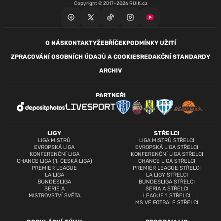
Copyright © 2017–2026 RUIK.cz
O NÁS
KONTAKTY
ŽEBŘÍČEK
PODMÍNKY UŽITÍ
ZPRACOVÁNÍ OSOBNÍCH ÚDAJŮ A COOKIES
REDAKČNÍ STANDARDY
ARCHIV
PARTNEŘI
LIGY
STŘELCI
LIGA MISTRŮ
LIGA MISTRŮ STŘELCI
EVROPSKÁ LIGA
EVROPSKÁ LIGA STŘELCI
KONFERENČNÍ LIGA
KONFERENČNÍ LIGA STŘELCI
CHANCE LIGA (1. ČESKÁ LIGA)
CHANCE LIGA STŘELCI
PREMIER LEAGUE
PREMIER LEAGUE STŘELCI
LA LIGA
LA LIGY STŘELCI
BUNDESLIGA
BUNDESLIGA STŘELCI
SERIE A
SERIA A STŘELCI
MISTROVSTVÍ SVĚTA
LEAGUE 1 STŘELCI
MS VE FOTBALE STŘELCI