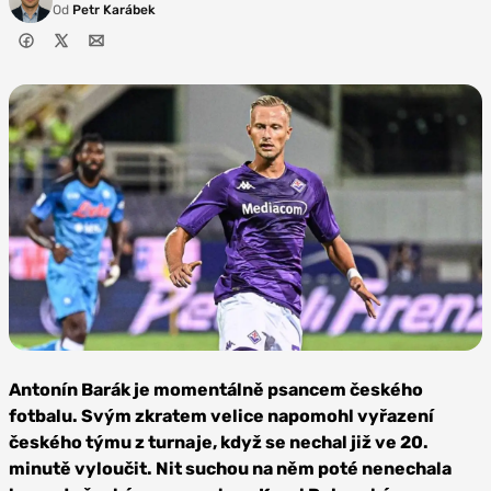
Od
Petr Karábek
Foto: ACF
Fiorentina
Antonín Barák je momentálně psancem českého
fotbalu. Svým zkratem velice napomohl vyřazení
českého týmu z turnaje, když se nechal již ve 20.
minutě vyloučit. Nit suchou na něm poté nenechala