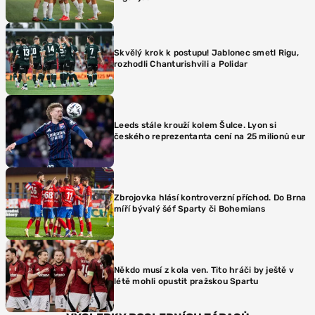
Skvělý krok k postupu! Jablonec smetl Rigu,
rozhodli Chanturishvili a Polidar
Leeds stále krouží kolem Šulce. Lyon si
českého reprezentanta cení na 25 milionů eur
Zbrojovka hlásí kontroverzní příchod. Do Brna
míří bývalý šéf Sparty či Bohemians
Někdo musí z kola ven. Tito hráči by ještě v
létě mohli opustit pražskou Spartu