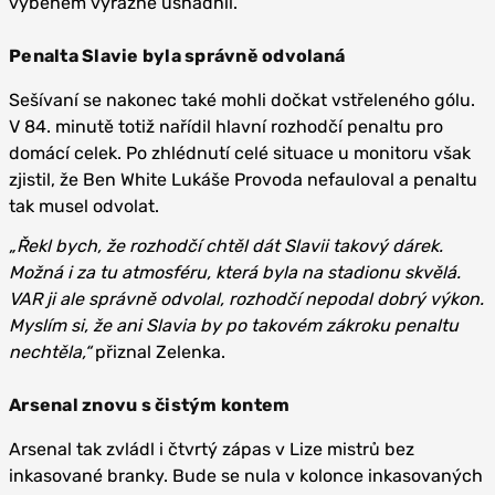
výběhem výrazně usnadnil.
Penalta Slavie byla správně odvolaná
Sešívaní se nakonec také mohli dočkat vstřeleného gólu.
V 84. minutě totiž nařídil hlavní rozhodčí penaltu pro
domácí celek. Po zhlédnutí celé situace u monitoru však
zjistil, že Ben White Lukáše Provoda nefauloval a penaltu
tak musel odvolat.
„Řekl bych, že rozhodčí chtěl dát Slavii takový dárek.
Možná i za tu atmosféru, která byla na stadionu skvělá.
VAR ji ale správně odvolal, rozhodčí nepodal dobrý výkon.
Myslím si, že ani Slavia by po takovém zákroku penaltu
nechtěla,“
přiznal Zelenka.
Arsenal znovu s čistým kontem
Arsenal tak zvládl i čtvrtý zápas v Lize mistrů bez
inkasované branky. Bude se nula v kolonce inkasovaných