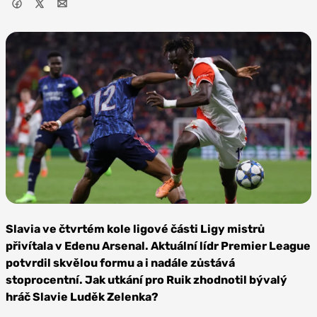
Foto: SK
Slavia Praha
Slavia ve čtvrtém kole ligové části Ligy mistrů
přivítala v Edenu Arsenal. Aktuální lídr Premier League
potvrdil skvělou formu a i nadále zůstává
stoprocentní. Jak utkání pro Ruik zhodnotil bývalý
hráč Slavie Luděk Zelenka?