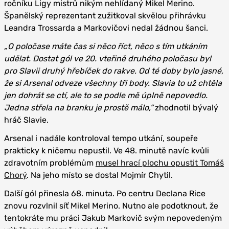
ročníku Ligy mistrů nikým nehlídaný Mikel Merino.
Španělský reprezentant zužitkoval skvělou přihrávku
Leandra Trossarda a Markovičovi nedal žádnou šanci.
„O poločase máte čas si něco říct, něco s tím utkáním
udělat. Dostat gól ve 20. vteřině druhého poločasu byl
pro Slavii druhý hřebíček do rakve. Od té doby bylo jasné,
že si Arsenal odveze všechny tři body. Slavia to už chtěla
jen dohrát se ctí, ale to se podle mě úplně nepovedlo.
Jedna střela na branku je prostě málo,“
zhodnotil bývalý
hráč Slavie.
Arsenal i nadále kontroloval tempo utkání, soupeře
prakticky k ničemu nepustil. Ve 48. minutě navíc kvůli
zdravotním problémům
musel hrací plochu opustit Tomáš
Chorý
. Na jeho místo se dostal Mojmír Chytil.
Další gól přinesla 68. minuta. Po centru Declana Rice
znovu rozvlnil síť Mikel Merino. Nutno ale podotknout, že
tentokráte mu práci Jakub Markovič svým nepovedeným