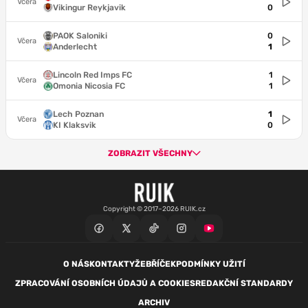
Včera
Vikingur Reykjavik
0
PAOK Saloniki
0
Včera
Anderlecht
1
Lincoln Red Imps FC
1
Včera
Omonia Nicosia FC
1
Lech Poznan
1
Včera
KI Klaksvik
0
ZOBRAZIT VŠECHNY
Copyright © 2017–2026 RUIK.cz
O NÁS
KONTAKTY
ŽEBŘÍČEK
PODMÍNKY UŽITÍ
ZPRACOVÁNÍ OSOBNÍCH ÚDAJŮ A COOKIES
REDAKČNÍ STANDARDY
ARCHIV