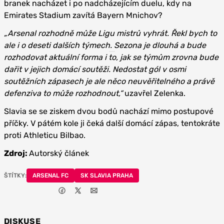
branek nacházet i po nadcházejícím duelu, kdy na
Emirates Stadium zavítá Bayern Mnichov?
„Arsenal rozhodně může Ligu mistrů vyhrát. Řekl bych to
ale i o deseti dalších týmech. Sezona je dlouhá a bude
rozhodovat aktuální forma i to, jak se týmům zrovna bude
dařit v jejich domácí soutěži. Nedostat gól v osmi
soutěžních zápasech je ale něco neuvěřitelného a právě
defenziva to může rozhodnout,“
uzavřel Zelenka.
Slavia se se ziskem dvou bodů nachází mimo postupové
příčky. V pátém kole ji čeká další domácí zápas, tentokráte
proti Athleticu Bilbao.
Zdroj:
Autorský článek
ŠTÍTKY:
ARSENAL FC
SK SLAVIA PRAHA
DISKUSE