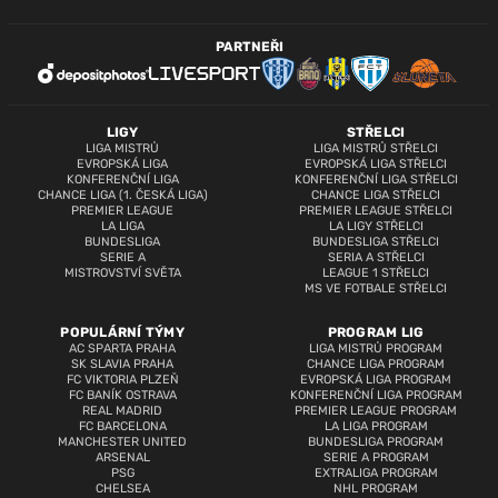
PARTNEŘI
LIGY
STŘELCI
LIGA MISTRŮ
LIGA MISTRŮ STŘELCI
EVROPSKÁ LIGA
EVROPSKÁ LIGA STŘELCI
KONFERENČNÍ LIGA
KONFERENČNÍ LIGA STŘELCI
CHANCE LIGA (1. ČESKÁ LIGA)
CHANCE LIGA STŘELCI
PREMIER LEAGUE
PREMIER LEAGUE STŘELCI
LA LIGA
LA LIGY STŘELCI
BUNDESLIGA
BUNDESLIGA STŘELCI
SERIE A
SERIA A STŘELCI
MISTROVSTVÍ SVĚTA
LEAGUE 1 STŘELCI
MS VE FOTBALE STŘELCI
POPULÁRNÍ TÝMY
PROGRAM LIG
AC SPARTA PRAHA
LIGA MISTRŮ PROGRAM
SK SLAVIA PRAHA
CHANCE LIGA PROGRAM
FC VIKTORIA PLZEŇ
EVROPSKÁ LIGA PROGRAM
FC BANÍK OSTRAVA
KONFERENČNÍ LIGA PROGRAM
REAL MADRID
PREMIER LEAGUE PROGRAM
FC BARCELONA
LA LIGA PROGRAM
MANCHESTER UNITED
BUNDESLIGA PROGRAM
ARSENAL
SERIE A PROGRAM
PSG
EXTRALIGA PROGRAM
CHELSEA
NHL PROGRAM