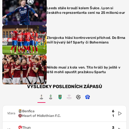
Leeds stále krouží kolem Šulce. Lyon si
českého reprezentanta cení na 25 milionů eur
Zbrojovka hlásí kontroverzní příchod. Do Brna
míří bývalý šéf Sparty či Bohemians
Někdo musí z kola ven. Tito hráči by ještě v
létě mohli opustit pražskou Spartu
VÝSLEDKY POSLEDNÍCH ZÁPASŮ
Benfica
6
Včera
Heart of Midlothian F.C.
1
Thun
3