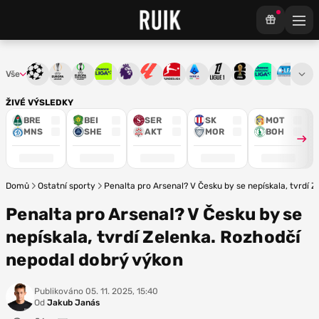
Vše
Liga mistrů
Evropská liga
Konferenční liga
Chance liga
Premier League
La Liga
Bundesliga
Serie A
Ligue 1
Mistrovství světa
Chance Národ
3. ČFL
M
ŽIVÉ VÝSLEDKY
BRE
BEI
SER
SK
MOT
MNS
SHE
AKT
MOR
BOH
Domů
Ostatní sporty
Penalta pro Arsenal? V Česku by se nepískala, tvrdí 
Penalta pro Arsenal? V Česku by se
nepískala, tvrdí Zelenka. Rozhodčí
nepodal dobrý výkon
Publikováno
05. 11. 2025, 15:40
Od
Jakub Janás