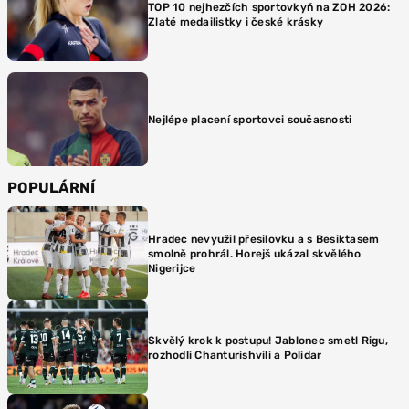
TOP 10 nejhezčích sportovkyň na ZOH 2026:
Zlaté medailistky i české krásky
Nejlépe placení sportovci současnosti
POPULÁRNÍ
Hradec nevyužil přesilovku a s Besiktasem
smolně prohrál. Horejš ukázal skvělého
Nigerijce
Skvělý krok k postupu! Jablonec smetl Rigu,
rozhodli Chanturishvili a Polidar