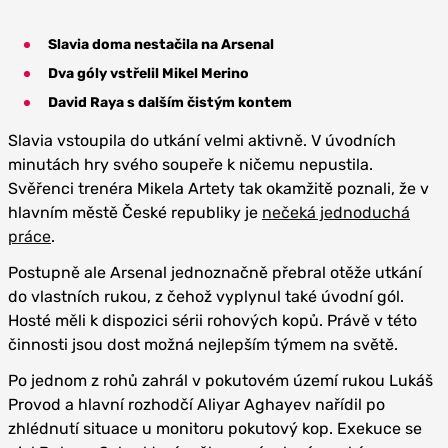
Slavia doma nestačila na Arsenal
Dva góly vstřelil Mikel Merino
David Raya s dalším čistým kontem
Slavia vstoupila do utkání velmi aktivně. V úvodních
minutách hry svého soupeře k ničemu nepustila.
Svěřenci trenéra Mikela Artety tak okamžitě poznali, že v
hlavním městě České republiky je
nečeká jednoduchá
práce
.
Postupně ale Arsenal jednoznačně přebral otěže utkání
do vlastních rukou, z čehož vyplynul také úvodní gól.
Hosté měli k dispozici sérii rohových kopů. Právě v této
činnosti jsou dost možná nejlepším týmem na světě.
Po jednom z rohů zahrál v pokutovém území rukou Lukáš
Provod a hlavní rozhodčí Aliyar Aghayev nařídil po
zhlédnutí situace u monitoru pokutový kop. Exekuce se