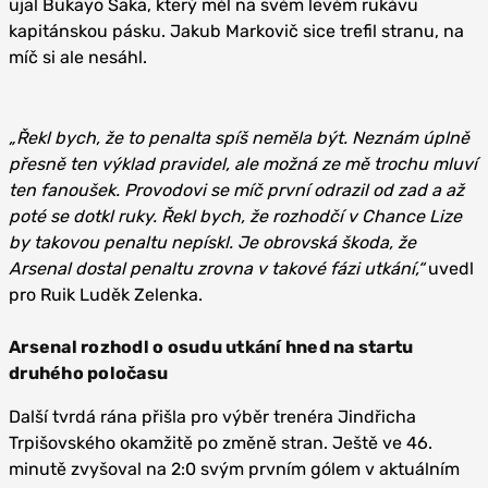
ujal Bukayo Saka, který měl na svém levém rukávu
kapitánskou pásku. Jakub Markovič sice trefil stranu, na
míč si ale nesáhl.
„Řekl bych, že to penalta spíš neměla být. Neznám úplně
přesně ten výklad pravidel, ale možná ze mě trochu mluví
ten fanoušek. Provodovi se míč první odrazil od zad a až
poté se dotkl ruky. Řekl bych, že rozhodčí v Chance Lize
by takovou penaltu nepískl. Je obrovská škoda, že
Arsenal dostal penaltu zrovna v takové fázi utkání,“
uvedl
pro Ruik Luděk Zelenka.
Arsenal rozhodl o osudu utkání hned na startu
druhého poločasu
Další tvrdá rána přišla pro výběr trenéra Jindřicha
Trpišovského okamžitě po změně stran. Ještě ve 46.
minutě zvyšoval na 2:0 svým prvním gólem v aktuálním