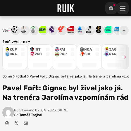
Vše
Liga mistrů
Evropská liga
Konferenční liga
Chance liga
Premier League
La Liga
Bundesliga
Serie A
Ligue 1
Mistrovství světa
Chance Národ
3. ČFL
M
ŽIVÉ VÝSLEDKY
KUP
INT
PAI
NOA
JAG
CRA
VAD
RAP
SIO
RAN
Domů
Fotbal
Pavel Fořt: Gignac byl živel jako já. Na trenéra Jarolíma vz
Pavel Fořt: Gignac byl živel jako já.
Na trenéra Jarolíma vzpomínám rád
Publikováno
02. 04. 2023, 08:30
Od
Tomáš Trejbal