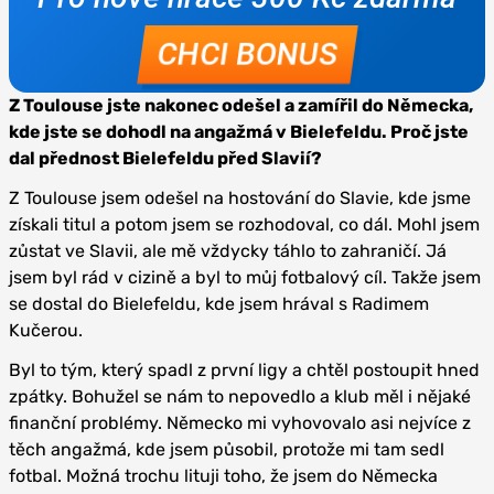
Z Toulouse jste nakonec odešel a zamířil do Německa,
kde jste se dohodl na angažmá v Bielefeldu. Proč jste
dal přednost Bielefeldu před Slavií?
Z Toulouse jsem odešel na hostování do Slavie, kde jsme
získali titul a potom jsem se rozhodoval, co dál. Mohl jsem
zůstat ve Slavii, ale mě vždycky táhlo to zahraničí. Já
jsem byl rád v cizině a byl to můj fotbalový cíl. Takže jsem
se dostal do Bielefeldu, kde jsem hrával s Radimem
Kučerou.
Byl to tým, který spadl z první ligy a chtěl postoupit hned
zpátky. Bohužel se nám to nepovedlo a klub měl i nějaké
finanční problémy. Německo mi vyhovovalo asi nejvíce z
těch angažmá, kde jsem působil, protože mi tam sedl
fotbal. Možná trochu lituji toho, že jsem do Německa