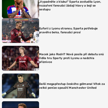
„Vypadněte z klubu!“ Sparta zostudila Lyon,
rozzuření fanoušci žádají hlavy a bojí se
sestupu
Euforii z Lyonu stranou. Sparta potřebuje
pravého beka, fanoušci prosí
Macek jako Rodri? Nová posila při debutu snů
řídila hru Sparty proti Lyonu a nadchla
příznivce
Další megapřestup českého gólmana! Vítek za
velké peníze opouští Manchester United