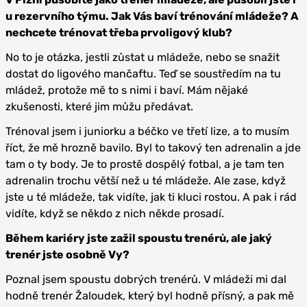
u rezervního týmu. Jak Vás baví trénování mládeže? A
nechcete trénovat třeba prvoligový klub?
No to je otázka, jestli zůstat u mládeže, nebo se snažit
dostat do ligového mančaftu. Teď se soustředím na tu
mládež, protože mě to s nimi i baví. Mám nějaké
zkušenosti, které jim můžu předávat.
Trénoval jsem i juniorku a béčko ve třetí lize, a to musím
říct, že mě hrozně bavilo. Byl to takový ten adrenalin a jde
tam o ty body. Je to prostě dospělý fotbal, a je tam ten
adrenalin trochu větší než u té mládeže. Ale zase, když
jste u té mládeže, tak vidíte, jak ti kluci rostou. A pak i rád
vidíte, když se někdo z nich někde prosadí.
Během kariéry jste zažil spoustu trenérů, ale jaký
trenér jste osobně Vy?
Poznal jsem spoustu dobrých trenérů. V mládeži mi dal
hodně trenér Žaloudek, který byl hodně přísný, a pak mě