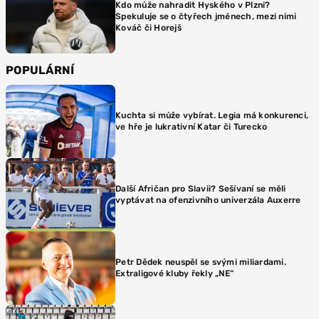
Kdo může nahradit Hyského v Plzni?
Spekuluje se o čtyřech jménech, mezi nimi
Kováč či Horejš
POPULÁRNÍ
Kuchta si může vybírat. Legia má konkurenci,
ve hře je lukrativní Katar či Turecko
Další Afričan pro Slavii? Sešívaní se měli
vyptávat na ofenzivního univerzála Auxerre
Petr Dědek neuspěl se svými miliardami.
Extraligové kluby řekly „NE“