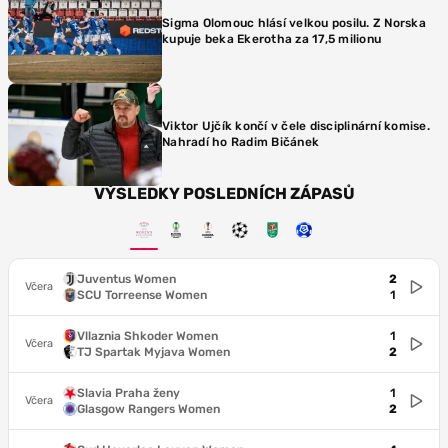
Sigma Olomouc hlásí velkou posilu. Z Norska
kupuje beka Ekerotha za 17,5 milionu
Viktor Ujčík končí v čele disciplinární komise.
Nahradí ho Radim Bičánek
VÝSLEDKY POSLEDNÍCH ZÁPASŮ
Juventus Women
2
Včera
SCU Torreense Women
1
Vllaznia Shkoder Women
1
Včera
TJ Spartak Myjava Women
2
Slavia Praha ženy
1
Včera
Glasgow Rangers Women
2