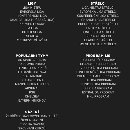
LIGY
STŘELCI
LIGA MISTRŮ
LIGA MISTRŮ STŘELCI
EVROPSKÁ LIGA
EVROPSKÁ LIGA STŘELCI
KONFERENČNÍ LIGA
KONFERENČNÍ LIGA STŘELCI
CHANCE LIGA (1. ČESKÁ LIGA)
CHANCE LIGA STŘELCI
PREMIER LEAGUE
PREMIER LEAGUE STŘELCI
LA LIGA
LA LIGY STŘELCI
BUNDESLIGA
BUNDESLIGA STŘELCI
SERIE A
SERIA A STŘELCI
MISTROVSTVÍ SVĚTA
LEAGUE 1 STŘELCI
MS VE FOTBALE STŘELCI
POPULÁRNÍ TÝMY
PROGRAM LIG
AC SPARTA PRAHA
LIGA MISTRŮ PROGRAM
SK SLAVIA PRAHA
CHANCE LIGA PROGRAM
FC VIKTORIA PLZEŇ
EVROPSKÁ LIGA PROGRAM
FC BANÍK OSTRAVA
KONFERENČNÍ LIGA PROGRAM
REAL MADRID
PREMIER LEAGUE PROGRAM
FC BARCELONA
LA LIGA PROGRAM
MANCHESTER UNITED
BUNDESLIGA PROGRAM
ARSENAL
SERIE A PROGRAM
PSG
EXTRALIGA PROGRAM
CHELSEA
NHL PROGRAM
BAYERN MNICHOV
SÁZENÍ
ŽEBŘÍČEK SÁZKOVÝCH KANCELÁŘÍ
ŠKOLA SÁZENÍ
TIPY NA SÁZENÍ
SROVNÁNÍ KURZŮ