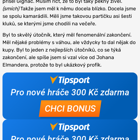
přišel Gignac. Musím říct, že to byl taky pěkný živel.
(smích)
Takže jsem měl k němu docela blízko. Docela jsme
se spolu kamarádili. Měli jsme takovou partičku asi šesti
kluků, se kterými jsme chodili na večeře.
Byl to skvělý útočník, který měl fenomenální zakončení.
Měl nějaké problémy s váhou, ale vždycky to dal nějak do
kupy. Byl to jeden z nejlepších útočníků, co se týká
zakončení, ale spíše jsem si vzal více od Johana
Elmandera, protože to byl ukázkový profík.