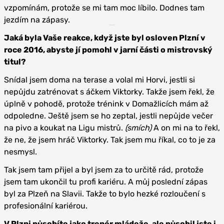
vzpomínám, protože se mi tam moc líbilo. Dodnes tam
jezdím na zápasy.
Jaká byla Vaše reakce, když jste byl osloven Plzní v
roce 2016, abyste jí pomohl v jarní části o mistrovský
titul?
Snídal jsem doma na terase a volal mi Horvi, jestli si
nepůjdu zatrénovat s áčkem Viktorky. Takže jsem řekl, že
úplně v pohodě, protože trénink v Domažlicích mám až
odpoledne. Ještě jsem se ho zeptal, jestli nepůjde večer
na pivo a koukat na Ligu mistrů.
(smích)
A on mi na to řekl,
že ne, že jsem hráč Viktorky. Tak jsem mu říkal, co to je za
nesmysl.
Tak jsem tam přijel a byl jsem za to určitě rád, protože
jsem tam ukončil tu profi kariéru. A můj poslední zápas
byl za Plzeň na Slavii. Takže to bylo hezké rozloučení s
profesionální kariérou.
V Plzni působíte jako trenér mládeže, ale působil jste i