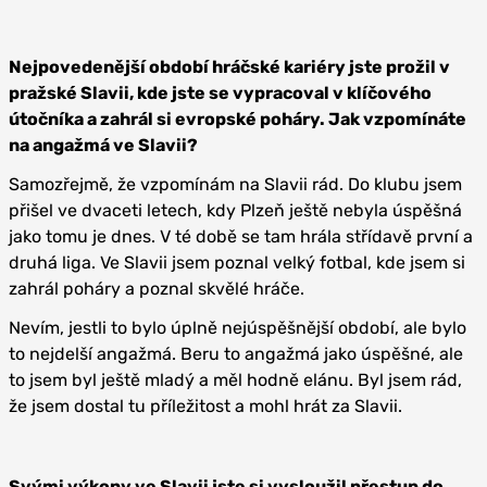
Nejpovedenější období hráčské kariéry jste prožil v
pražské Slavii, kde jste se vypracoval v klíčového
útočníka a zahrál si evropské poháry. Jak vzpomínáte
na angažmá ve Slavii?
Samozřejmě, že vzpomínám na Slavii rád. Do klubu jsem
přišel ve dvaceti letech, kdy Plzeň ještě nebyla úspěšná
jako tomu je dnes. V té době se tam hrála střídavě první a
druhá liga. Ve Slavii jsem poznal velký fotbal, kde jsem si
zahrál poháry a poznal skvělé hráče.
Nevím, jestli to bylo úplně nejúspěšnější období, ale bylo
to nejdelší angažmá. Beru to angažmá jako úspěšné, ale
to jsem byl ještě mladý a měl hodně elánu. Byl jsem rád,
že jsem dostal tu příležitost a mohl hrát za Slavii.
Svými výkony ve Slavii jste si vysloužil přestup do