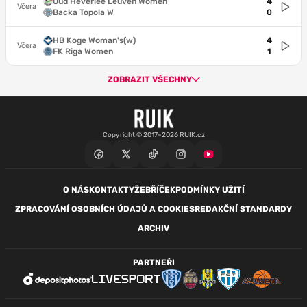
Oud Heverlee Leuven Women
4
Včera
Backa Topola W
0
HB Koge Woman's(w)
4
Včera
FK Riga Women
1
ZOBRAZIT VŠECHNY
Copyright © 2017–2026 RUIK.cz
O NÁS
KONTAKTY
ŽEBŘÍČEK
PODMÍNKY UŽITÍ
ZPRACOVÁNÍ OSOBNÍCH ÚDAJŮ A COOKIES
REDAKČNÍ STANDARDY
ARCHIV
PARTNEŘI