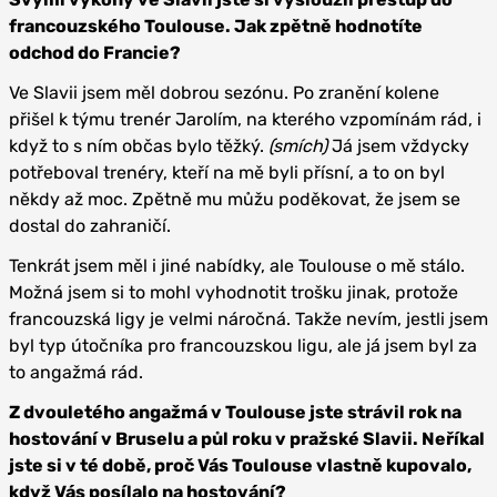
francouzského Toulouse. Jak zpětně hodnotíte
odchod do Francie?
Ve Slavii jsem měl dobrou sezónu. Po zranění kolene
přišel k týmu trenér Jarolím, na kterého vzpomínám rád, i
když to s ním občas bylo těžký.
(smích)
Já jsem vždycky
potřeboval trenéry, kteří na mě byli přísní, a to on byl
někdy až moc. Zpětně mu můžu poděkovat, že jsem se
dostal do zahraničí.
Tenkrát jsem měl i jiné nabídky, ale Toulouse o mě stálo.
Možná jsem si to mohl vyhodnotit trošku jinak, protože
francouzská ligy je velmi náročná. Takže nevím, jestli jsem
byl typ útočníka pro francouzskou ligu, ale já jsem byl za
to angažmá rád.
Z dvouletého angažmá v Toulouse jste strávil rok na
hostování v Bruselu a půl roku v pražské Slavii. Neříkal
jste si v té době, proč Vás Toulouse vlastně kupovalo,
když Vás posílalo na hostování?