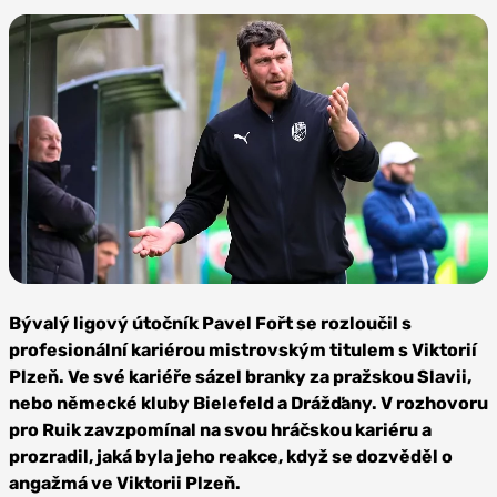
Zdroj: FC
Viktoria Plzeň
Bývalý ligový útočník Pavel Fořt se rozloučil s
profesionální kariérou mistrovským titulem s Viktorií
Plzeň. Ve své kariéře sázel branky za pražskou Slavii,
nebo německé kluby Bielefeld a Drážďany. V rozhovoru
pro Ruik zavzpomínal na svou hráčskou kariéru a
prozradil, jaká byla jeho reakce, když se dozvěděl o
angažmá ve Viktorii Plzeň.