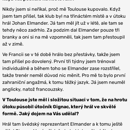
Nikdy jsem si neříkal, proč mě Toulouse kupovalo. Když
jsem tam přišel, tak klub byl na třináctém místě a v útoku
hrál Johan Elmander. Já tam měl jít už v létě, ale tam se
tehdy něco zadrhlo. Za podzim dal Elmander pouze tři
branky a oni si na mě vzpomněli, tak jsem tam přestoupil
až v zimě.
Ve Francii se v té době hrálo bez přestávky, takže jsem
tam přišel po dovolený. První tři týdny jsem trénoval
individuálně a během toho se Elmander zase rozstřílel,
takže trenér neměl důvod nic měnit. Pro mě to bylo první
zahraniční angažmá, k tomu těžký jazyk. Já jsem neuměl
anglicky, natož francouzsky.
V Toulouse jste měl i složitou situaci v tom, že na hrotu
útoku působil útočník Gignac, který hrál ve skvělé
formě. Jaký dojem na Vás udělal?
Hrál tam švédský reprezentant Elmander a k tomu ještě