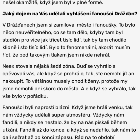
nešel okamžitě, když jsem byl v plné formě.
Jaký dojem na Vás udělali vyhlášení fanoušci Drážďan?
V Drážďanech jsem si zamiloval město i fanoušky. To bylo
něco neuvěřitelného, co se tam dělo, kdyby tam byl
stadión pro více jak třicet tisíc lidí, tak by tam chodilo
klidně i sto tisíc lidí. Bylo to fenomenální, akorát musím
říct, že pod takovým tlakem jsem nikde nehrál.
Neexistovala nějaká šedá zóna. Buď se vyhrálo a
opěvovali vás, ale když se prohrálo, tak jste nemohl jít ani
nakoupit. To většinou musely chodit ženy, protože my
jsme nemohli ani skoro do města. Ale když se vyhrálo, tak
vše bylo v pořádku.
Fanoušci byli naprostí blázni. Když jsme hráli venku, tak
nám vždycky udělali super atmosféru. Vždycky nám
fandili, a nikdy se nestalo, že by na nás pískali během
utkání. Fandili až do konce, a když se nedařilo, tak nám to
dali sežrat až po konci zápasu. Rád na to období