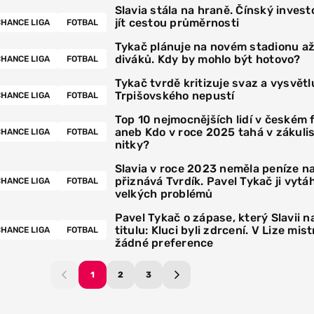
Slavia stála na hraně. Čínský invest
jít cestou průměrnosti
HANCE LIGA
FOTBAL
Tykač plánuje na novém stadionu až 
diváků. Kdy by mohlo být hotovo?
HANCE LIGA
FOTBAL
Tykač tvrdě kritizuje svaz a vysvětl
Trpišovského nepustí
HANCE LIGA
FOTBAL
Top 10 nejmocnějších lidí v českém 
aneb Kdo v roce 2025 tahá v zákulis
HANCE LIGA
FOTBAL
nitky?
Slavia v roce 2023 neměla peníze na
přiznává Tvrdík. Pavel Tykač ji vytáh
HANCE LIGA
FOTBAL
velkých problémů
Pavel Tykač o zápase, který Slavii n
titulu: Kluci byli zdrcení. V Lize mi
HANCE LIGA
FOTBAL
žádné preference
1
2
3