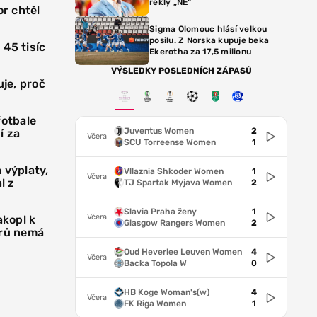
řekly „NE“
or chtěl
Sigma Olomouc hlásí velkou
posilu. Z Norska kupuje beka
45 tisíc
Ekerotha za 17,5 milionu
VÝSLEDKY POSLEDNÍCH ZÁPASŮ
uje, proč
fotbale
Juventus Women
2
í za
Včera
SCU Torreense Women
1
 výplaty,
Vllaznia Shkoder Women
1
Včera
l z
TJ Spartak Myjava Women
2
Slavia Praha ženy
1
Včera
akopl k
Glasgow Rangers Women
2
strů nemá
Oud Heverlee Leuven Women
4
Včera
Backa Topola W
0
HB Koge Woman's(w)
4
Včera
FK Riga Women
1