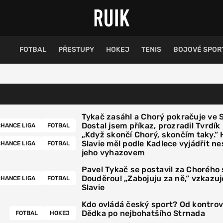
FOTBAL
PŘESTUPY
HOKEJ
TENIS
BOJOVÉ SPOR
Tykač zasáhl a Chorý pokračuje ve Sl
Dostal jsem příkaz, prozradil Tvrdík
HANCE LIGA
FOTBAL
„Když skončí Chorý, skončím taky.“ 
Slavie měl podle Kadlece vyjádřit n
HANCE LIGA
FOTBAL
jeho vyhazovem
Pavel Tykač se postavil za Chorého 
Douděrou! „Zabojuju za ně,“ vzkazuj
HANCE LIGA
FOTBAL
Slavie
Kdo ovládá český sport? Od kontro
Dědka po nejbohatšího Strnada
FOTBAL
HOKEJ