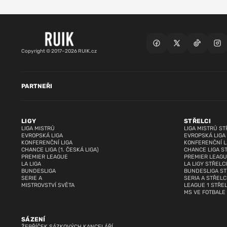
Copyright © 2017–2026 RUIK.cz
PARTNEŘI
LIGY
STŘELCI
LIGA MISTRŮ
LIGA MISTRŮ ST
EVROPSKÁ LIGA
EVROPSKÁ LIGA
KONFERENČNÍ LIGA
KONFERENČNÍ L
CHANCE LIGA (1. ČESKÁ LIGA)
CHANCE LIGA S
PREMIER LEAGUE
PREMIER LEAGU
LA LIGA
LA LIGY STŘELCI
BUNDESLIGA
BUNDESLIGA ST
SERIE A
SERIA A STŘELC
MISTROVSTVÍ SVĚTA
LEAGUE 1 STŘEL
MS VE FOTBALE
SÁZENÍ
ŽEBŘÍČEK SÁZKOVÝCH KANCELÁŘÍ