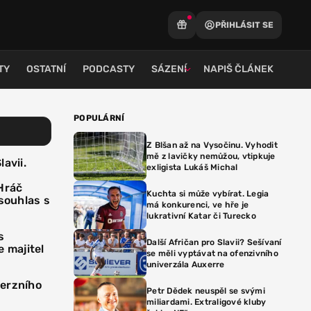
PŘIHLÁSIT SE
TY
OSTATNÍ
PODCASTY
SÁZENÍ
NAPIŠ ČLÁNEK
POPULÁRNÍ
Z Blšan až na Vysočinu. Vyhodit
mě z lavičky nemůžou, vtipkuje
avii.
exligista Lukáš Michal
Hráč
Kuchta si může vybírat. Legia
esouhlas s
má konkurenci, ve hře je
lukrativní Katar či Turecko
s
Další Afričan pro Slavii? Sešívaní
e majitel
se měli vyptávat na ofenzivního
univerzála Auxerre
verzního
Petr Dědek neuspěl se svými
miliardami. Extraligové kluby