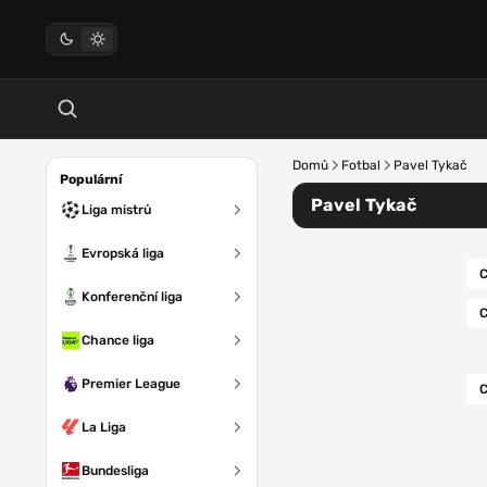
Domů
Fotbal
Pavel Tykač
Populární
Pavel Tykač
Liga mistrů
Evropská liga
C
Konferenční liga
C
Chance liga
Premier League
C
La Liga
Bundesliga