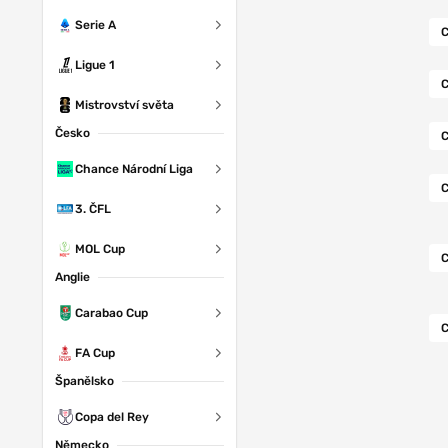
Serie A
C
Ligue 1
C
Mistrovství světa
Česko
C
Chance Národní Liga
C
3. ČFL
MOL Cup
C
Anglie
Carabao Cup
C
FA Cup
Španělsko
Copa del Rey
Německo