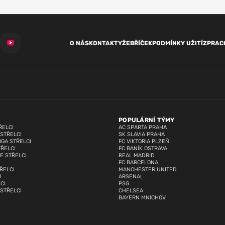
O NÁS
KONTAKTY
ŽEBŘÍČEK
PODMÍNKY UŽITÍ
ZPRAC
POPULÁRNÍ TÝMY
ŘELCI
AC SPARTA PRAHA
 STŘELCI
SK SLAVIA PRAHA
IGA STŘELCI
FC VIKTORIA PLZEŇ
TŘELCI
FC BANÍK OSTRAVA
E STŘELCI
REAL MADRID
FC BARCELONA
ŘELCI
MANCHESTER UNITED
I
ARSENAL
CI
PSG
 STŘELCI
CHELSEA
BAYERN MNICHOV