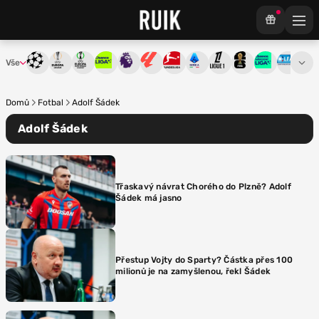
Vše
Liga mistrů
Evropská liga
Konferenční liga
Chance liga
Premier League
La Liga
Bundesliga
Serie A
Ligue 1
Mistrovství světa
Chance Národ
3. ČFL
M
Domů
Fotbal
Adolf Šádek
Adolf Šádek
Třaskavý návrat Chorého do Plzně? Adolf
Šádek má jasno
Přestup Vojty do Sparty? Částka přes 100
milionů je na zamyšlenou, řekl Šádek