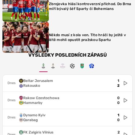
Zbrojovka hlásí kontroverzní příchod. Do Brna
míří bývalý šéf Sparty či Bohemians
Někdo musí z kola ven. Tito hráči by ještě v
létě mohli opustit pražskou Spartu
VÝSLEDKY POSLEDNÍCH ZÁPASŮ
Beitar Jerusalem
1
Dnes
Rakousko
2
Rakow Czestochowa
0
Dnes
Hammarby
0
Dynamo Kyiv
1
Dnes
Qarabag
0
FK Zalgiris Vilnius
2
Dnes