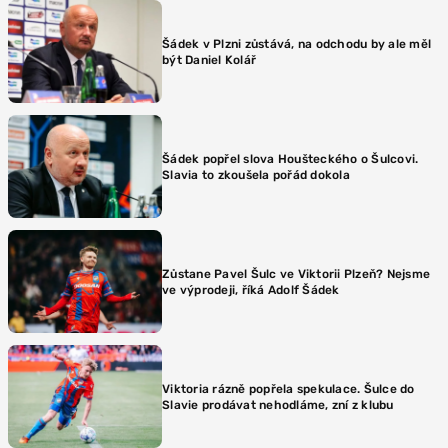
Šádek v Plzni zůstává, na odchodu by ale měl
být Daniel Kolář
Šádek popřel slova Houšteckého o Šulcovi.
Slavia to zkoušela pořád dokola
Zůstane Pavel Šulc ve Viktorii Plzeň? Nejsme
ve výprodeji, říká Adolf Šádek
Viktoria rázně popřela spekulace. Šulce do
Slavie prodávat nehodláme, zní z klubu