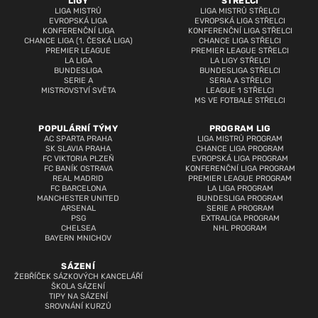
LIGY
STŘELCI
LIGA MISTRŮ
LIGA MISTRŮ STŘELCI
EVROPSKÁ LIGA
EVROPSKÁ LIGA STŘELCI
KONFERENČNÍ LIGA
KONFERENČNÍ LIGA STŘELCI
CHANCE LIGA (1. ČESKÁ LIGA)
CHANCE LIGA STŘELCI
PREMIER LEAGUE
PREMIER LEAGUE STŘELCI
LA LIGA
LA LIGY STŘELCI
BUNDESLIGA
BUNDESLIGA STŘELCI
SERIE A
SERIA A STŘELCI
MISTROVSTVÍ SVĚTA
LEAGUE 1 STŘELCI
MS VE FOTBALE STŘELCI
POPULÁRNÍ TÝMY
PROGRAM LIG
AC SPARTA PRAHA
LIGA MISTRŮ PROGRAM
SK SLAVIA PRAHA
CHANCE LIGA PROGRAM
FC VIKTORIA PLZEŇ
EVROPSKÁ LIGA PROGRAM
FC BANÍK OSTRAVA
KONFERENČNÍ LIGA PROGRAM
REAL MADRID
PREMIER LEAGUE PROGRAM
FC BARCELONA
LA LIGA PROGRAM
MANCHESTER UNITED
BUNDESLIGA PROGRAM
ARSENAL
SERIE A PROGRAM
PSG
EXTRALIGA PROGRAM
CHELSEA
NHL PROGRAM
BAYERN MNICHOV
SÁZENÍ
ŽEBŘÍČEK SÁZKOVÝCH KANCELÁŘÍ
ŠKOLA SÁZENÍ
TIPY NA SÁZENÍ
SROVNÁNÍ KURZŮ