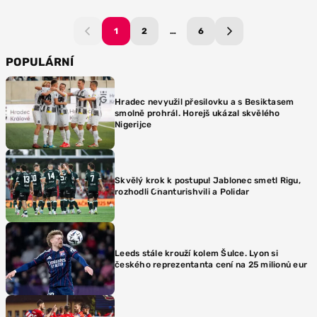
1
2
…
6
POPULÁRNÍ
Hradec nevyužil přesilovku a s Besiktasem
smolně prohrál. Horejš ukázal skvělého
Nigerijce
Skvělý krok k postupu! Jablonec smetl Rigu,
rozhodli Chanturishvili a Polidar
Leeds stále krouží kolem Šulce. Lyon si
českého reprezentanta cení na 25 milionů eur