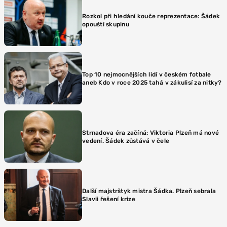
Rozkol při hledání kouče reprezentace: Šádek
opouští skupinu
Top 10 nejmocnějších lidí v českém fotbale
aneb Kdo v roce 2025 tahá v zákulisí za nitky?
Strnadova éra začíná: Viktoria Plzeň má nové
vedení. Šádek zůstává v čele
Další majstrštyk mistra Šádka. Plzeň sebrala
Slavii řešení krize