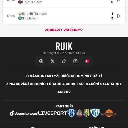
Hajduk Split
5
Sheriff Tiraspol
1
Dnes
St. Gallen
3
ZOBRAZIT VŠECHNY
Copyright © 2017–2026 RUIK.cz
O NÁS
KONTAKTY
ŽEBŘÍČEK
PODMÍNKY UŽITÍ
ZPRACOVÁNÍ OSOBNÍCH ÚDAJŮ A COOKIES
REDAKČNÍ STANDARDY
ARCHIV
PARTNEŘI