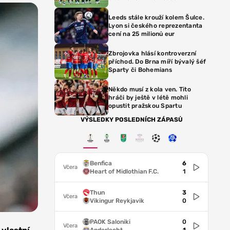
Leeds stále krouží kolem Šulce.
Lyon si českého reprezentanta
cení na 25 milionů eur
Zbrojovka hlásí kontroverzní
příchod. Do Brna míří bývalý šéf
Sparty či Bohemians
Někdo musí z kola ven. Tito
hráči by ještě v létě mohli
opustit pražskou Spartu
VÝSLEDKY POSLEDNÍCH ZÁPASŮ
Benfica
6
Včera
Heart of Midlothian F.C.
1
Thun
3
Včera
Vikingur Reykjavik
0
PAOK Saloniki
0
Včera