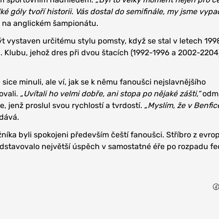
lké góly tvoří historii. Vás dostal do semifinále, my jsme vypad
 na anglickém šampionátu.
t vystaven určitému stylu pomsty, když se stal v letech 19
 Klubu, jehož dres při dvou štacích (1992-1996 a 2002-2204)
ice minuli, ale ví, jak se k němu fanoušci nejslavnějšího
vali.
„Uvítali ho velmi dobře, ani stopa po nějaké zášti,“
odm
, jenž proslul svou rychlostí a tvrdostí.
„Myslím, že v Benfi
dává.
níka byli spokojeni především čeští fanoušci. Stříbro z evr
edstavovalo největší úspěch v samostatné éře po rozpadu fe