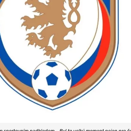
ým sportovním nadhledem.
„Byl to velký moment nejen pro č