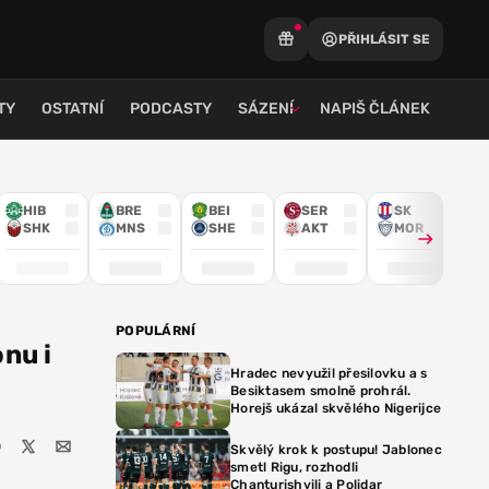
PŘIHLÁSIT SE
TY
OSTATNÍ
PODCASTY
SÁZENÍ
NAPIŠ ČLÁNEK
HIB
BRE
BEI
SER
SK
SHK
MNS
SHE
AKT
MOR
POPULÁRNÍ
nu i
Hradec nevyužil přesilovku a s
Besiktasem smolně prohrál.
Horejš ukázal skvělého Nigerijce
Skvělý krok k postupu! Jablonec
smetl Rigu, rozhodli
Chanturishvili a Polidar