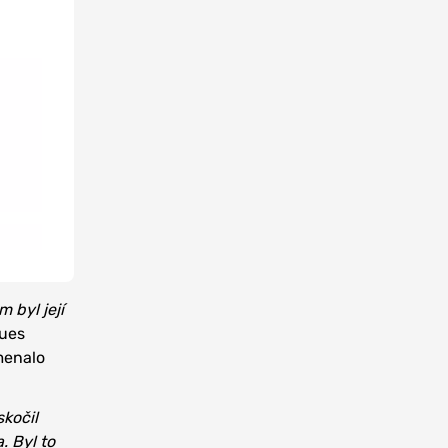
 byl její
gues
menalo
skočil
. Byl to