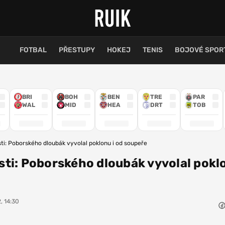
FOTBAL
PŘESTUPY
HOKEJ
TENIS
BOJOVÉ SPOR
BRI
BOH
BEN
TRE
PAR
WAL
MID
HEA
DRT
TOB
ti: Poborského dloubák vyvolal poklonu i od soupeře
ti: Poborského dloubák vyvolal poklo
, 14:30