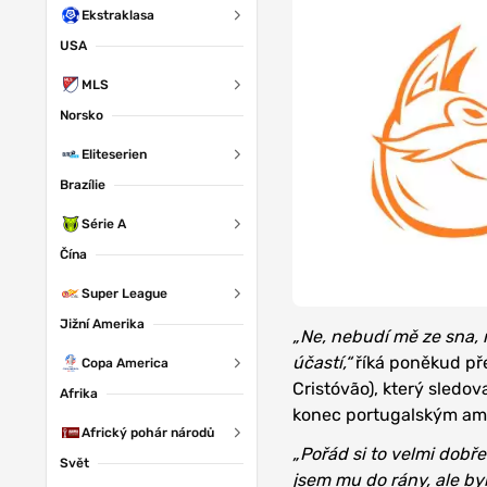
Ekstraklasa
USA
MLS
Norsko
Eliteserien
Brazílie
Série A
Čína
Super League
Jižní Amerika
„Ne, nebudí mě ze sna, n
účastí,“
říká poněkud př
Copa America
Cristóvão), který sledo
Afrika
konec portugalským am
Africký pohár národů
„Pořád si to velmi dobř
Svět
jsem mu do rány, ale byl