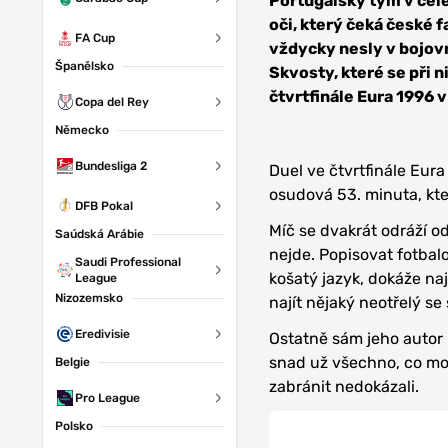
Portugalský tým v čel
oči, který čeká české 
FA Cup
vždycky nesly v bojov
Španělsko
Skvosty, které se při 
čtvrtfinále Eura 1996 v 
Copa del Rey
Německo
Bundesliga 2
Duel ve čtvrtfinále Eur
osudová 53. minuta, kt
DFB Pokal
Míč se dvakrát odráží o
Saúdská Arábie
nejde. Popisovat fotbal
Saudi Professional
košatý jazyk, dokáže naj
League
Nizozemsko
najít nějaký neotřelý se
Eredivisie
Ostatně sám jeho autor 
snad už všechno, co moh
Belgie
zabránit nedokázali.
Pro League
Polsko