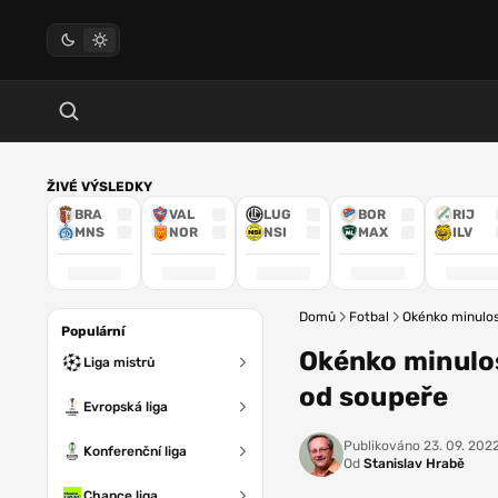
ŽIVÉ VÝSLEDKY
BRA
VAL
LUG
BOR
RIJ
MNS
NOR
NSI
MAX
ILV
Domů
Fotbal
Okénko minulos
Populární
Okénko minulos
Liga mistrů
od soupeře
Evropská liga
Publikováno
23. 09. 2022
Konferenční liga
Od
Stanislav Hrabě
Chance liga