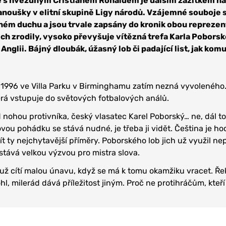
e s hvězdným Cristianem Ronaldem je dalším zážitkem na
fanoušky v elitní skupině Ligy národů. Vzájemné souboje 
ném duchu a jsou trvale zapsány do kronik obou reprezen
nich zrodily, vysoko převyšuje vítězná trefa Karla Pobors
Anglii. Bájný dloubák, úžasný lob či padající list, jak komu
a 1996 ve Villa Parku v Birminghamu zatím nezná vyvoleného.
erá vstupuje do světových fotbalových análů.
d nohou protivníka, český vlasatec Karel Poborský… ne, dál t
ovou pohádku se stává nudné, je třeba ji vidět. Čeština je h
ít ty nejchytavější příměry. Poborského lob jich už využil ne
 stává velkou výzvou pro mistra slova.
už cítí malou únavu, když se má k tomu okamžiku vracet. Ře
l, milerád dává příležitost jiným. Proč ne protihráčům, kteř