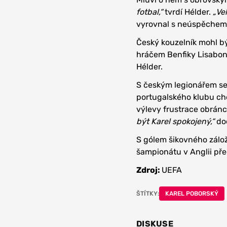
fotbal,“
tvrdí Hélder.
„Ve
vyrovnal s neúspěchem
Český kouzelník mohl bý
hráčem Benfiky Lisabon.
Hélder.
S českým legionářem se s
portugalského klubu cho
výlevy frustrace obránce
být Karel spokojený,“
do
S gólem šikovného zálož
šampionátu v Anglii př
Zdroj:
UEFA
ŠTÍTKY:
KAREL POBORSKÝ
DISKUSE