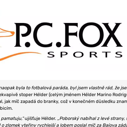
aopak byla to fotbalová paráda, byl jsem vlastně rád, že jsem
ekvapivě stoper Hélder (celým jménem Hélder Marino Rodri
val, jak míč zapadá do branky, což v konečném důsledku zna
bicím.
e pamatuju,“
ujišťuje Hélder.
„Poborský nabíhal z levé strany, 
 o zlomek vteřiny rychlejší a lobem poslal míč za Baíova záda