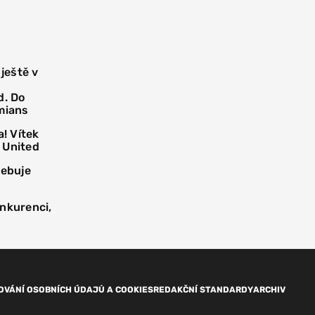
 ještě v
d. Do
mians
! Vítek
 United
řebuje
onkurenci,
OVÁNÍ OSOBNÍCH ÚDAJŮ A COOKIES
REDAKČNÍ STANDARDY
ARCHIV