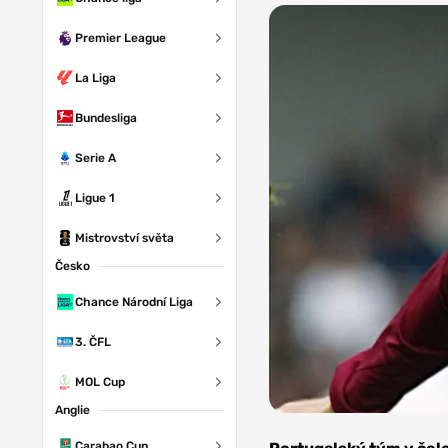
Premier League
La Liga
Bundesliga
Serie A
Ligue 1
Mistrovství světa
Česko
Chance Národní Liga
3. ČFL
MOL Cup
Anglie
Zdroj: AC
Sparta Praha
Carabao Cup