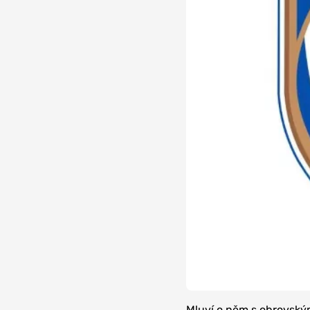
Mluví o něm s obrovsk