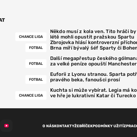
AT
Někdo musí z kola ven. Tito hráči by
létě mohli opustit pražskou Spartu
CHANCE LIGA
Zbrojovka hlásí kontroverzní přícho
Brna míří bývalý šéf Sparty či Bohe
FOTBAL
Další megapřestup českého gólmana
za velké peníze opouští Manchester
FOTBAL
Euforii z Lyonu stranou. Sparta pot
pravého beka, fanoušci prosí
FOTBAL
Kuchta si může vybírat. Legia má k
ve hře je lukrativní Katar či Turecko
CHANCE LIGA
O NÁS
KONTAKTY
ŽEBŘÍČEK
PODMÍNKY UŽITÍ
ZPRAC