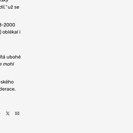
li,“
už se
98-2000
 oblékal i
ítá ubohé
ce mohl
opského
derace.