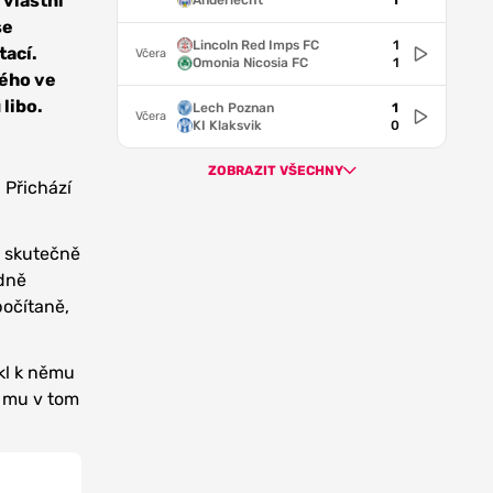
 vlastní
Anderlecht
1
se
Lincoln Red Imps FC
1
tací.
Včera
Omonia Nicosia FC
1
kého ve
 libo.
Lech Poznan
1
Včera
KI Klaksvik
0
ZOBRAZIT VŠECHNY
 Přichází
o skutečně
odně
počítaně,
kl k němu
í mu v tom