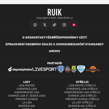
Copyright © 2017–2026 RUIK.cz
O NÁS
KONTAKTY
ŽEBŘÍČEK
PODMÍNKY UŽITÍ
ZPRACOVÁNÍ OSOBNÍCH ÚDAJŮ A COOKIES
REDAKČNÍ STANDARDY
ARCHIV
PARTNEŘI
LIGY
STŘELCI
LIGA MISTRŮ
LIGA MISTRŮ STŘELCI
EVROPSKÁ LIGA
EVROPSKÁ LIGA STŘELCI
KONFERENČNÍ LIGA
KONFERENČNÍ LIGA STŘELCI
CHANCE LIGA (1. ČESKÁ LIGA)
CHANCE LIGA STŘELCI
PREMIER LEAGUE
PREMIER LEAGUE STŘELCI
LA LIGA
LA LIGY STŘELCI
BUNDESLIGA
BUNDESLIGA STŘELCI