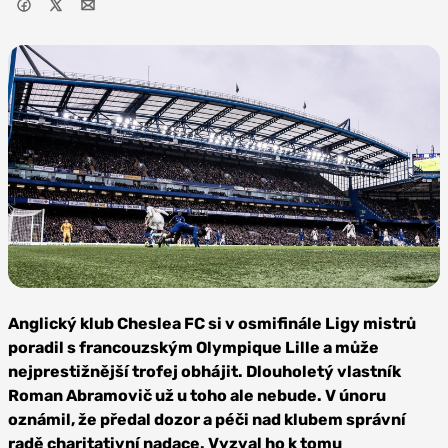
Zdroj: Crystal
Palace FC
Anglický klub Cheslea FC si v osmifinále Ligy mistrů
poradil s francouzským Olympique Lille a může
nejprestižnější trofej obhájit. Dlouholetý vlastník
Roman Abramovič už u toho ale nebude. V únoru
oznámil, že předal dozor a péči nad klubem správní
radě charitativní nadace. Vyzval ho k tomu