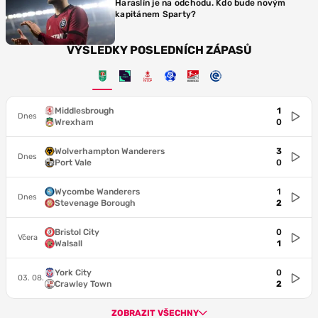
Haraslín je na odchodu. Kdo bude novým
kapitánem Sparty?
VÝSLEDKY POSLEDNÍCH ZÁPASŮ
Middlesbrough
1
Dnes
Wrexham
0
Wolverhampton Wanderers
3
Dnes
Port Vale
0
Wycombe Wanderers
1
Dnes
Stevenage Borough
2
Bristol City
0
Včera
Walsall
1
York City
0
03. 08.
Crawley Town
2
ZOBRAZIT VŠECHNY