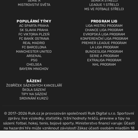
SERIE A
SERIA A STŘELCI
MISTROVSTVÍ SVĚTA
LEAGUE 1 STŘELCI
MS VE FOTBALE STŘELCI
POPULÁRNÍ TÝMY
PROGRAM LIG
AC SPARTA PRAHA
LIGA MISTRŮ PROGRAM
SK SLAVIA PRAHA
CHANCE LIGA PROGRAM
FC VIKTORIA PLZEŇ
EVROPSKÁ LIGA PROGRAM
FC BANÍK OSTRAVA
KONFERENČNÍ LIGA PROGRAM
REAL MADRID
PREMIER LEAGUE PROGRAM
FC BARCELONA
LA LIGA PROGRAM
MANCHESTER UNITED
BUNDESLIGA PROGRAM
ARSENAL
SERIE A PROGRAM
PSG
EXTRALIGA PROGRAM
CHELSEA
NHL PROGRAM
BAYERN MNICHOV
SÁZENÍ
ŽEBŘÍČEK SÁZKOVÝCH KANCELÁŘÍ
ŠKOLA SÁZENÍ
TIPY NA SÁZENÍ
SROVNÁNÍ KURZŮ
© 2017–2026 Ruik.cz je provozován společností Ruik Digital s.r.o. Sportovní
zprávy, live výsledky, statistiky, tržní hodnoty hráčů, preview a tipy na
sázení: fotbal, hokej, tenis, bojové sporty. Ministerstvo financí varuje: Účastí
na hazardní hře může vzniknout závislost! Zákaz účasti osobám mladším 18
let.