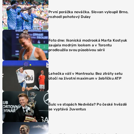
První porážka nováčka. Slovan vyloupil Brno,
rozhodl pohotový Dulay
Foto dne: Ikonická modrooká Marta Kostyuk
zaujala modrým lookem a v Torontu
prodloužila svou působivou sérii
Lehečka válí v Montrealu: Bez ztráty setu
útočí na životní maximum v žebříčku ATP
Šulc ve stopách Nedvěda? Po české hvězdě
se vyptává Juventus