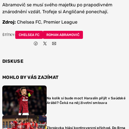
Abramovič se musí svého majetku po prapodivném
znárodnění vzdát. Trofeje si Angličané ponechají.
Zdroj:
Chelsea FC, Premier League
ŠTÍTKY:
CHELSEA FC
ROMAN ABRAMOVIČ
DISKUSE
MOHLO BY VÁS ZAJÍMAT
Na kolik si bude moct Haraslín přijít v Saúdské
Arábii? Čeká na něj životní smlouva
Zbrojovka hlásí kontroverzní příchod. Do Brna