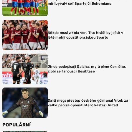
míří bývalý šéf Sparty či Bohemians
Někdo musí z kola ven. Tito hráči by ještě v
létě mohli opustit pražskou Spartu
Jinde podepisují Salaha, my trpíme Černého,
zlobí se fanoušci Besiktase
Další megapřestup českého gólmana! Vítek za
velké peníze opouští Manchester United
POPULÁRNÍ