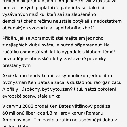
ruského oligarchu velebit. Angličané si žili v luxusu za
peníze ruských poplatníků, pateticky se dalo říci
vysávaných mužiků, kteří se i za zlepšeného
demokratického režimu neustále potýkali s nedostatkem
občanských svobod ale i spotřebního zboží.
Příběh, jak se Abramovič stal majitelem jednoho
z nejlepších klubů světa, je nutné připomenout. Na
začátku osmdesátých let to vypadalo s klubem téměř
beznadějně: obrovské dluhy, zastavené pozemky,
přestárlý tým.
Akcie klubu tehdy koupil za symbolickou jednu libru
byznysmen Ken Bates a začal s důkladnou reorganizací.
A přišly i úspěchy, byť vytoužený titul, natož pokoření
evropské scény, stále unikal.
V červnu 2003 prodal Ken Bates většinový podíl za
60 milionů liber (cca 1,8 miliardy korun) Romanu
Abramovičovi. Tím nastala zatím nejúspěšnější doba v
historii klubu.