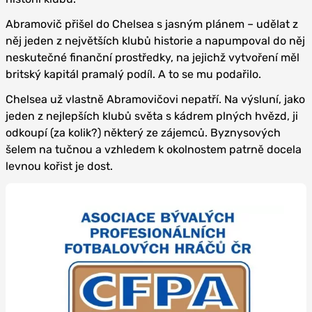
Abramovič přišel do Chelsea s jasným plánem – udělat z
něj jeden z největších klubů historie a napumpoval do něj
neskutečné finanční prostředky, na jejichž vytvoření měl
britský kapitál pramalý podíl. A to se mu podařilo.
Chelsea už vlastně Abramovičovi nepatří. Na výsluní, jako
jeden z nejlepších klubů světa s kádrem plných hvězd, ji
odkoupí (za kolik?) některý ze zájemců. Byznysových
šelem na tučnou a vzhledem k okolnostem patrně docela
levnou kořist je dost.