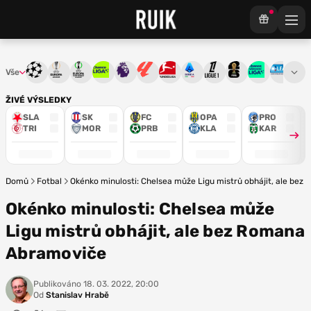
Vše
Liga mistrů
Evropská liga
Konferenční liga
Chance liga
Premier League
La Liga
Bundesliga
Serie A
Ligue 1
Mistrovství světa
Chance Národ
3. ČFL
M
ŽIVÉ VÝSLEDKY
SLA
SK
FC
OPA
PRO
TRI
MOR
PRB
KLA
KAR
Domů
Fotbal
Okénko minulosti: Chelsea může Ligu mistrů obhájit, ale be
Okénko minulosti: Chelsea může
Ligu mistrů obhájit, ale bez Romana
Abramoviče
Publikováno
18. 03. 2022, 20:00
Od
Stanislav Hrabě