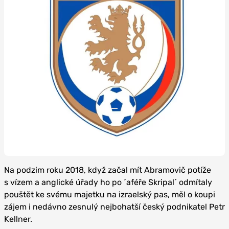
Na podzim roku 2018, když začal mít Abramovič potíže
s vízem a anglické úřady ho po ´aféře Skripal´ odmítaly
pouštět ke svému majetku na izraelský pas, měl o koupi
zájem i nedávno zesnulý nejbohatší český podnikatel Petr
Kellner.