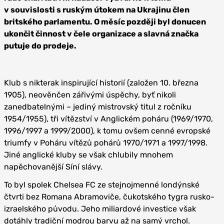
v souvislosti s ruským útokem na Ukrajinu člen
britského parlamentu. O měsíc později byl donucen
ukončit činnost v čele organizace a slavná značka
putuje do prodeje.
Klub s nikterak inspirující historií (založen 10. března
1905), neověnčen zářivými úspěchy, byť nikoli
zanedbatelnými – jediný mistrovský titul z ročníku
1954/1955), tři vítězství v Anglickém poháru (1969/1970,
1996/1997 a 1999/2000), k tomu ovšem cenné evropské
triumfy v Poháru vítězů pohárů 1970/1971 a 1997/1998.
Jiné anglické kluby se však chlubily mnohem
napěchovanější Síní slávy.
To byl spolek Chelsea FC ze stejnojmenné londýnské
čtvrti bez Romana Abramoviče, čukotského tygra rusko-
izraelského původu. Jeho miliardové investice však
dotáhly tradiční modrou barvu až na samý vrchol.