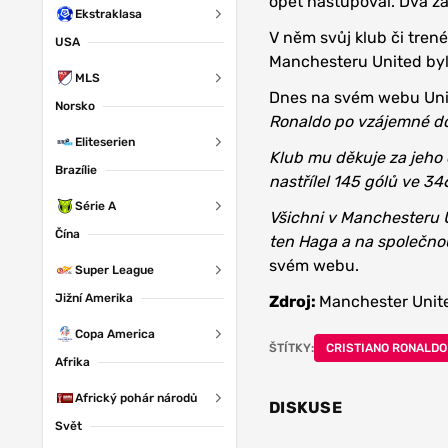
opět nastupoval. Dva zá
Ekstraklasa
V něm svůj klub či trené
USA
Manchesteru United byl
MLS
Dnes na svém webu Unit
Norsko
Ronaldo po vzájemné do
Eliteserien
Klub mu děkuje za jeho
Brazílie
nastřílel 145 gólů ve 3
Série A
Všichni v Manchesteru 
Čína
ten Haga a na společnou
svém webu.
Super League
Jižní Amerika
Zdroj:
Manchester Unit
Copa America
ŠTÍTKY:
CRISTIANO RONALDO
Afrika
Africký pohár národů
DISKUSE
Svět