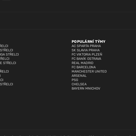
POPULÁRNÍ TÝMY
ŘELCI
AC SPARTA PRAHA
 STŘELCI
SK SLAVIA PRAHA
IGA STŘELCI
FC VIKTORIA PLZEŇ
TŘELCI
FC BANÍK OSTRAVA
E STŘELCI
REAL MADRID
FC BARCELONA
ŘELCI
MANCHESTER UNITED
I
ARSENAL
CI
PSG
 STŘELCI
CHELSEA
BAYERN MNICHOV