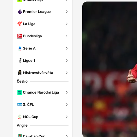
Premier League
La Liga
Bundesliga
Serie A
Ligue 1
Mistrovství světa
Česko
Chance Národní Liga
3. ČFL
MOL Cup
Anglie
Carabao Cup