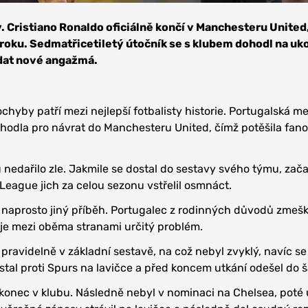
. Cristiano Ronaldo oficiálně končí v Manchesteru United
o roku. Sedmatřicetiletý útočník se s klubem dohodl na uk
dat nové angažmá.
chyby patří mezi nejlepší fotbalisty historie. Portugalská m
zhodla pro návrat do Manchesteru United, čímž potěšila fan
nedařilo zle. Jakmile se dostal do sestavy svého týmu, začal 
 League jich za celou sezonu vstřelil osmnáct.
o naprosto jiný příběh. Portugalec z rodinných důvodů zmešk
e je mezi oběma stranami určitý problém.
ravidelně v základní sestavě, na což nebyl zvyklý, navíc se
zůstal proti Spurs na lavičce a před koncem utkání odešel do 
onec v klubu. Následně nebyl v nominaci na Chelsea, poté 