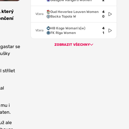
Glasgow Rangers Women
2
, který
Oud Heverlee Leuven Women
4
Včera
Backa Topola W
0
ončení
HB Koge Woman's(w)
4
Včera
FK Riga Women
1
ZOBRAZIT VŠECHNY
egastar se
oušky
střílet
al
 mu i
šaten.
už ale