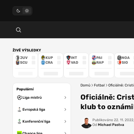
ŽIVÉ VÝSLEDKY
JUV
KUP
INT
PAI
NOA
SCU
CRA
VAD
RAP
SIO
Domů
Fotbal
Oficiálně: Cri
Populární
Oficiálně: Cri
Liga mistrů
klub to oznámi
Evropská liga
Publikováno
22. 11. 2022
Konferenční liga
Od
Michael Pastva
Chance liga