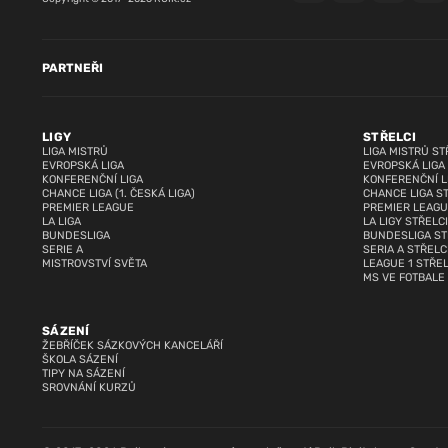
PARTNEŘI
LIGY
STŘELCI
LIGA MISTRŮ
LIGA MISTRŮ ST
EVROPSKÁ LIGA
EVROPSKÁ LIGA
KONFERENČNÍ LIGA
KONFERENČNÍ L
CHANCE LIGA (1. ČESKÁ LIGA)
CHANCE LIGA S
PREMIER LEAGUE
PREMIER LEAGU
LA LIGA
LA LIGY STŘELCI
BUNDESLIGA
BUNDESLIGA ST
SERIE A
SERIA A STŘELC
MISTROVSTVÍ SVĚTA
LEAGUE 1 STŘEL
MS VE FOTBALE
SÁZENÍ
ŽEBŘÍČEK SÁZKOVÝCH KANCELÁŘÍ
ŠKOLA SÁZENÍ
TIPY NA SÁZENÍ
SROVNÁNÍ KURZŮ