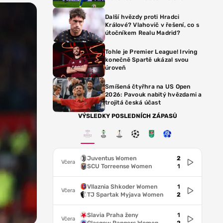
Další hvězdy proti Hradci
Králové? Vlahovič v řešení, co s
útočníkem Realu Madrid?
Tohle je Premier League! Irving
konečně Spartě ukázal svou
úroveň
Smíšená čtyřhra na US Open
2026: Pavouk nabitý hvězdami a
trojitá česká účast
VÝSLEDKY POSLEDNÍCH ZÁPASŮ
Juventus Women
2
Včera
SCU Torreense Women
1
Vllaznia Shkoder Women
1
Včera
TJ Spartak Myjava Women
2
Slavia Praha ženy
1
Včera