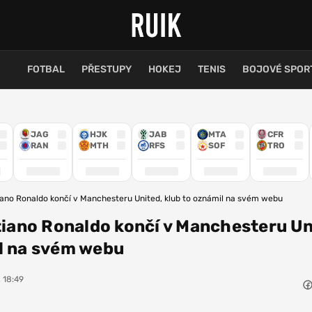
FOTBAL
PŘESTUPY
HOKEJ
TENIS
BOJOVÉ SPOR
JAG
HJK
JAB
MTA
CFR
RAN
MTH
RFS
SOF
TRO
stiano Ronaldo končí v Manchesteru United, klub to oznámil na svém webu
stiano Ronaldo končí v Manchesteru Un
l na svém webu
, 18:49