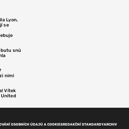
la Lyon,
í se
řebuje
debutu snů
hla
?
i nimi
! Vítek
 United
OVÁNÍ OSOBNÍCH ÚDAJŮ A COOKIES
REDAKČNÍ STANDARDY
ARCHIV