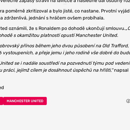
věrečné zápasy strávil na lavičce a následně dal osudný ro
ra poměrně zkritizoval a bylo jisté, co nastane. Prvotní vyjád
a zdrženlivá, jednání s hráčem ovšem probíhala.
ed oznámili, že s Ronaldem po dohodě ukončují smlouvu.
„C
hodě s okamžitou platností opustí Manchester United.
 obrovský přínos během jeho dvou působení na Old Trafford,
46 vystoupeních, a přeje jemu i jeho rodině vše dobré do bu
United se i nadále soustředí na pozvednutí týmu pod vedení
 práci, jejímž cílem je dosáhnout úspěchů na hřišti,“
napsal 
ed
MANCHESTER UNITED