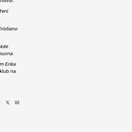
zhovor.
ření
ristiano
 kde
doucna.
m Erika
klub na