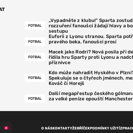
AT
„Vypadněte z klubu!“ Sparta zostudi
rozzuření fanoušci žádají hlavy a boj
FOTBAL
sestupu
Euforii z Lyonu stranou. Sparta pot
pravého beka, fanoušci prosí
FOTBAL
Macek jako Rodri? Nová posila při 
řídila hru Sparty proti Lyonu a nadc
FOTBAL
příznivce
Kdo může nahradit Hyského v Plzni
Spekuluje se o čtyřech jménech, mez
FOTBAL
Kováč či Horejš
Další megapřestup českého gólmana
za velké peníze opouští Manchester
FOTBAL
O NÁS
KONTAKTY
ŽEBŘÍČEK
PODMÍNKY UŽITÍ
ZPRAC