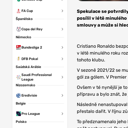
Zdroj: West
Ham United
Spekulace se potvrdily
FA Cup
posílil v létě minuléh
Španělsko
smlouvy a může si hle
Copa del Rey
Německo
Cristiano Ronaldo bezpo
Bundesliga 2
v létě minulého roku ro
DFB Pokal
tohoto klubu.
Saúdská Arábie
V sezoně 2021/22 se mu 
Saudi Professional
gól za gólem. V Premier
League
Nizozemsko
Ovšem v té nynější je t
přípravu a bylo znát, ž
Eredivisie
Belgie
Následně nenastupoval p
přestalo dařit. V říjnu 
Pro League
To předznamenalo jeho k
Polsko