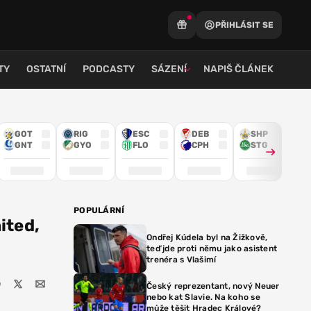
PŘIHLÁSIT SE
TY
OSTATNÍ
PODCASTY
SÁZENÍ
NAPIŠ ČLÁNEK
GOT
RIG
ESC
DEB
SHP
GNT
GYO
FLO
CPH
STG
POPULÁRNÍ
ited,
Ondřej Kúdela byl na Žižkově,
teď jde proti němu jako asistent
trenéra s Vlašimí
Český reprezentant, nový Neuer
nebo kat Slavie. Na koho se
může těšit Hradec Králové?