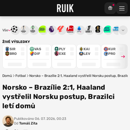
Vše
Liga mistrů
Evropská liga
Konferenční liga
Chance liga
Premier League
La Liga
Bundesliga
Serie A
Ligue 1
Mistrovství světa
Chance Národ
3. ČFL
M
ŽIVÉ VÝSLEDKY
SIR
VAS
PLY
KAI
KUR
BRO
DIF
EXE
LEV
PRO
Domů
Fotbal
Norsko – Brazílie 2:1, Haaland vystřelil Norsku postup, Brazilc
Norsko – Brazílie 2:1, Haaland
vystřelil Norsku postup, Brazilci
letí domů
Publikováno
06. 07. 2026, 00:23
Od
Tomáš Zita