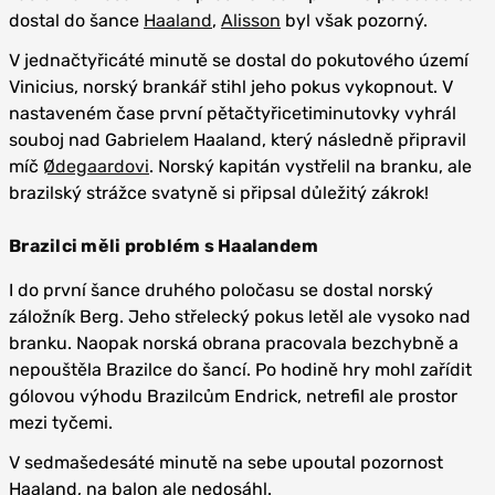
dostal do šance
Haaland
,
Alisson
byl však pozorný.
V jednačtyřicáté minutě se dostal do pokutového území
Vinicius, norský brankář stihl jeho pokus vykopnout. V
nastaveném čase první pětačtyřicetiminutovky vyhrál
souboj nad Gabrielem Haaland, který následně připravil
míč
Ødegaardovi
. Norský kapitán vystřelil na branku, ale
brazilský strážce svatyně si připsal důležitý zákrok!
Brazilci měli problém s Haalandem
I do první šance druhého poločasu se dostal norský
záložník Berg. Jeho střelecký pokus letěl ale vysoko nad
branku. Naopak norská obrana pracovala bezchybně a
nepouštěla Brazilce do šancí. Po hodině hry mohl zařídit
gólovou výhodu Brazilcům Endrick, netrefil ale prostor
mezi tyčemi.
V sedmašedesáté minutě na sebe upoutal pozornost
Haaland, na balon ale nedosáhl.