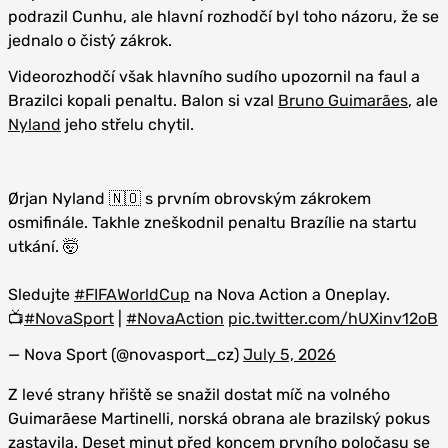
podrazil Cunhu, ale hlavní rozhodčí byl toho názoru, že se
jednalo o čistý zákrok.
Videorozhodčí však hlavního sudího upozornil na faul a
Brazilci kopali penaltu. Balon si vzal
Bruno Guimarães
, ale
Nyland
jeho střelu chytil.
Ørjan Nyland 🇳🇴 s prvním obrovským zákrokem
osmifinále. Takhle zneškodnil penaltu Brazílie na startu
utkání. 🤯
Sledujte
#FIFAWorldCup
na Nova Action a Oneplay.
📺⁣
#NovaSport
|
#NovaAction
pic.twitter.com/hUXinv12oB
— Nova Sport (@novasport_cz)
July 5, 2026
Z levé strany hřiště se snažil dostat míč na volného
Guimarãese Martinelli, norská obrana ale brazilský pokus
zastavila. Deset minut před koncem prvního poločasu se