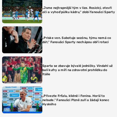
„Jsme nejtrapnější tým v lize. Rosický, otevři
oči a vyhoď půlku kádru,“ zlobí fanoušci Sparty
„Priske ven. Sabotuje sezónu, týmu nemá co
dát.“ Fanoušci Sparty nechápou obří rotaci
Sparta se zbavuje bývalé jedničky. Vindahl už
balí kufry a míří na zdravotní prohlídku do
Itálie
„Přivezte Frťalu, klidně i Fenina. Horší to
nebude.“ Fanoušci Plzně zuří a žádají konec
Hyského