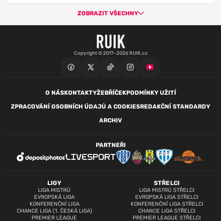
ZOBRAZIT VŠECHNY
Copyright © 2017–2026 RUIK.cz
O NÁS
KONTAKTY
ŽEBŘÍČEK
PODMÍNKY UŽITÍ
ZPRACOVÁNÍ OSOBNÍCH ÚDAJŮ A COOKIES
REDAKČNÍ STANDARDY
ARCHIV
PARTNEŘI
LIGY
STŘELCI
LIGA MISTRŮ
LIGA MISTRŮ STŘELCI
EVROPSKÁ LIGA
EVROPSKÁ LIGA STŘELCI
KONFERENČNÍ LIGA
KONFERENČNÍ LIGA STŘELCI
CHANCE LIGA (1. ČESKÁ LIGA)
CHANCE LIGA STŘELCI
PREMIER LEAGUE
PREMIER LEAGUE STŘELCI