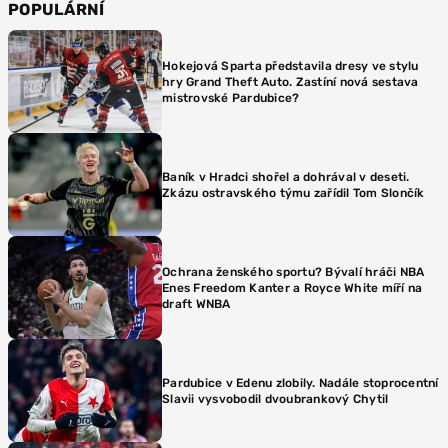
POPULÁRNÍ
Hokejová Sparta představila dresy ve stylu
hry Grand Theft Auto. Zastíní nová sestava
mistrovské Pardubice?
Baník v Hradci shořel a dohrával v deseti.
Zkázu ostravského týmu zařídil Tom Slončík
Ochrana ženského sportu? Bývalí hráči NBA
Enes Freedom Kanter a Royce White míří na
draft WNBA
Pardubice v Edenu zlobily. Nadále stoprocentní
Slavii vysvobodil dvoubrankový Chytil