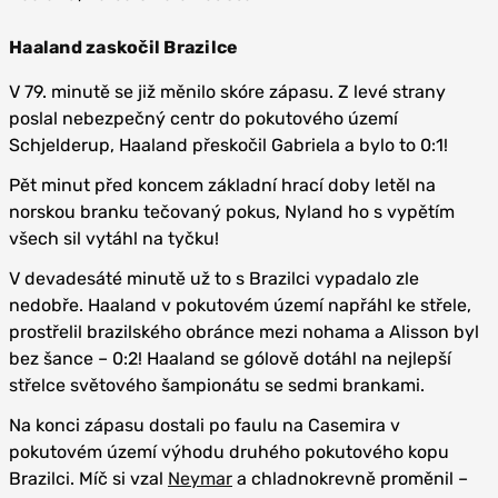
Haaland zaskočil Brazilce
V 79. minutě se již měnilo skóre zápasu. Z levé strany
poslal nebezpečný centr do pokutového území
Schjelderup, Haaland přeskočil Gabriela a bylo to 0:1!
Pět minut před koncem základní hrací doby letěl na
norskou branku tečovaný pokus, Nyland ho s vypětím
všech sil vytáhl na tyčku!
V devadesáté minutě už to s Brazilci vypadalo zle
nedobře. Haaland v pokutovém území napřáhl ke střele,
prostřelil brazilského obránce mezi nohama a Alisson byl
bez šance – 0:2! Haaland se gólově dotáhl na nejlepší
střelce světového šampionátu se sedmi brankami.
Na konci zápasu dostali po faulu na Casemira v
pokutovém území výhodu druhého pokutového kopu
Brazilci. Míč si vzal
Neymar
a chladnokrevně proměnil –