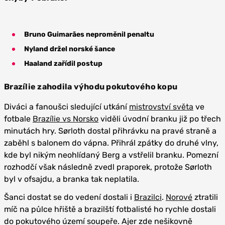
Bruno Guimarães neproměnil penaltu
Nyland držel norské šance
Haaland zařídil postup
Brazílie zahodila výhodu pokutového kopu
Diváci a fanoušci sledující utkání
mistrovství světa
ve
fotbale
Brazílie vs Norsko
viděli úvodní branku již po třech
minutách hry. Sørloth dostal přihrávku na pravé straně a
zaběhl s balonem do vápna. Přihrál zpátky do druhé vlny,
kde byl nikým neohlídaný Berg a vstřelil branku. Pomezní
rozhodčí však následně zvedl praporek, protože Sørloth
byl v ofsajdu, a branka tak neplatila.
Šanci dostat se do vedení dostali i
Brazilci
.
Norové
ztratili
míč na půlce hřiště a brazilští fotbalisté ho rychle dostali
do pokutového území soupeře. Ajer zde nešikovně