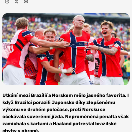
Foto:
Profimedia
Utkání mezi Brazílií a Norskem mělo jasného favorita. I
když Brazilci porazili Japonsko díky zlepšenému
výkonu ve druhém poločase, proti Norsku se
očekávala suverénní jízda. Neproměněná penalta však
zamíchala s kartami a Haaland potrestal brazilské
chyby v obraně.