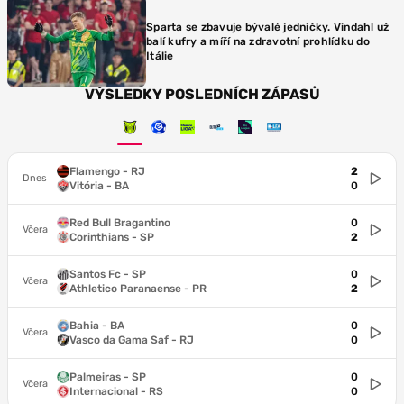
Sparta se zbavuje bývalé jedničky. Vindahl už
balí kufry a míří na zdravotní prohlídku do
Itálie
VÝSLEDKY POSLEDNÍCH ZÁPASŮ
Flamengo - RJ
2
Dnes
Vitória - BA
0
Red Bull Bragantino
0
Včera
Corinthians - SP
2
Santos Fc - SP
0
Včera
Athletico Paranaense - PR
2
Bahia - BA
0
Včera
Vasco da Gama Saf - RJ
0
Palmeiras - SP
0
Včera
Internacional - RS
0