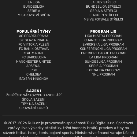
LA LIGA
LA LIGY STŘELCI
BUNDESLIGA
BUNDESLIGA STŘELCI
SERIE A
SERIA A STŘELCI
MISTROVSTVÍ SVĚTA
LEAGUE 1 STŘELCI
MS VE FOTBALE STŘELCI
POPULÁRNÍ TÝMY
PROGRAM LIG
AC SPARTA PRAHA
LIGA MISTRŮ PROGRAM
SK SLAVIA PRAHA
CHANCE LIGA PROGRAM
FC VIKTORIA PLZEŇ
EVROPSKÁ LIGA PROGRAM
FC BANÍK OSTRAVA
KONFERENČNÍ LIGA PROGRAM
REAL MADRID
PREMIER LEAGUE PROGRAM
FC BARCELONA
LA LIGA PROGRAM
MANCHESTER UNITED
BUNDESLIGA PROGRAM
ARSENAL
SERIE A PROGRAM
PSG
EXTRALIGA PROGRAM
CHELSEA
NHL PROGRAM
BAYERN MNICHOV
SÁZENÍ
ŽEBŘÍČEK SÁZKOVÝCH KANCELÁŘÍ
ŠKOLA SÁZENÍ
TIPY NA SÁZENÍ
SROVNÁNÍ KURZŮ
© 2017–2026 Ruik.cz je provozován společností Ruik Digital s.r.o. Sportovní
zprávy, live výsledky, statistiky, tržní hodnoty hráčů, preview a tipy na
sázení: fotbal, hokej, tenis, bojové sporty. Ministerstvo financí varuje: Účastí