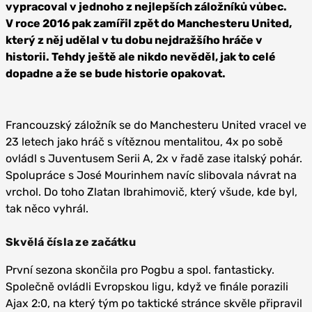
vypracoval v jednoho z nejlepších záložníků vůbec.
V roce 2016 pak zamířil zpět do Manchesteru United,
který z něj udělal v tu dobu nejdražšího hráče v
historii. Tehdy ještě ale nikdo nevěděl, jak to celé
dopadne a že se bude historie opakovat.
Francouzský záložník se do Manchesteru United vracel ve
23 letech jako hráč s vítěznou mentalitou, 4x po sobě
ovládl s Juventusem Serii A, 2x v řadě zase italský pohár.
Spolupráce s José Mourinhem navíc slibovala návrat na
vrchol. Do toho Zlatan Ibrahimovič, který všude, kde byl,
tak něco vyhrál.
Skvělá čísla ze začátku
První sezona skončila pro Pogbu a spol. fantasticky.
Společně ovládli Evropskou ligu, když ve finále porazili
Ajax 2:0, na který tým po taktické stránce skvěle připravil