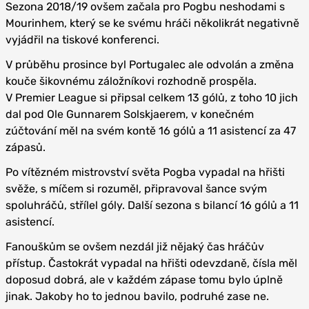
Sezona 2018/19 ovšem začala pro Pogbu neshodami s
Mourinhem, který se ke svému hráči několikrát negativně
vyjádřil na tiskové konferenci.
V průběhu prosince byl Portugalec ale odvolán a změna
kouče šikovnému záložníkovi rozhodně prospěla.
V Premier League si připsal celkem 13 gólů, z toho 10 jich
dal pod Ole Gunnarem Solskjaerem, v konečném
zúčtování měl na svém kontě 16 gólů a 11 asistencí za 47
zápasů.
Po vítězném mistrovství světa Pogba vypadal na hřišti
svěže, s míčem si rozuměl, připravoval šance svým
spoluhráčů, střílel góly. Další sezona s bilancí 16 gólů a 11
asistencí.
Fanouškům se ovšem nezdál již nějaký čas hráčův
přístup. Častokrát vypadal na hřišti odevzdaně, čísla měl
doposud dobrá, ale v každém zápase tomu bylo úplně
jinak. Jakoby ho to jednou bavilo, podruhé zase ne.