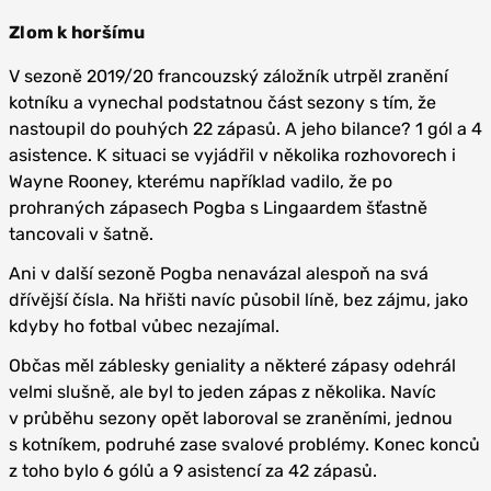
Zlom k horšímu
V sezoně 2019/20 francouzský záložník utrpěl zranění
kotníku a vynechal podstatnou část sezony s tím, že
nastoupil do pouhých 22 zápasů. A jeho bilance? 1 gól a 4
asistence. K situaci se vyjádřil v několika rozhovorech i
Wayne Rooney, kterému například vadilo, že po
prohraných zápasech Pogba s Lingaardem šťastně
tancovali v šatně.
Ani v další sezoně Pogba nenavázal alespoň na svá
dřívější čísla. Na hřišti navíc působil líně, bez zájmu, jako
kdyby ho fotbal vůbec nezajímal.
Občas měl záblesky geniality a některé zápasy odehrál
velmi slušně, ale byl to jeden zápas z několika. Navíc
v průběhu sezony opět laboroval se zraněními, jednou
s kotníkem, podruhé zase svalové problémy. Konec konců
z toho bylo 6 gólů a 9 asistencí za 42 zápasů.