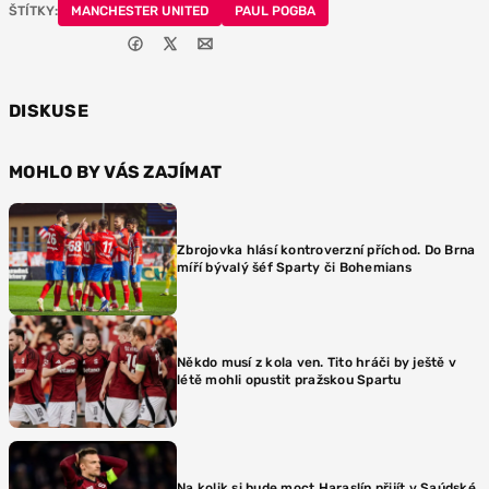
ŠTÍTKY:
MANCHESTER UNITED
PAUL POGBA
DISKUSE
MOHLO BY VÁS ZAJÍMAT
Zbrojovka hlásí kontroverzní příchod. Do Brna
míří bývalý šéf Sparty či Bohemians
Někdo musí z kola ven. Tito hráči by ještě v
létě mohli opustit pražskou Spartu
Na kolik si bude moct Haraslín přijít v Saúdské