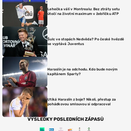
Lehečka válí v Montrealu: Bez ztráty setu
útočí na životní maximum v žebříčku ATP
Šulc ve stopách Nedvěda? Po české hvězdě
se vyptává Juventus
Haraslín je na odchodu. Kdo bude novým
kapitánem Sparty?
Utíká Haraslín z boje? Nikoli, přestup za
pohádkovou smlouvou si odpracoval
VÝSLEDKY POSLEDNÍCH ZÁPASŮ