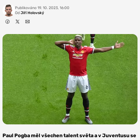
Publikováno
19. 10. 2023, 16:00
Od
Jiří Holovský
Zdroj: Ardfern,
CC BY-SA 4.0
Paul Pogba měl všechen talent světa a v Juventusu se