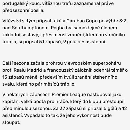
portugalský kouč, vítěznou trefu zaznamenal právě
předsezonní posila.
Vítězství si tým připsal také v Carabao Cupu po výhře 3:2
nad Southamptonem. Pogba byl samozřejmě členem
základní sestavy, i přes menší zranění, která ho v ročníku
trápila, si připsal 51 zápasů, 9 gólů a 6 asistencí.
Další sezona začala prohrou v evropském superpoháru
proti Realu Madrid a francouzský záložník odehrál téměř o
15 zápasů méně, především kvůli zranění stehenního
svalu, které ho pár měsíců trápilo.
V některých zápasech Premier League nastupoval jako
kapitán, velká pocta pro hráče, který do klubu přestoupil
před minulou sezonou. Za 37 zápasů si připsal 6 gólů a 12
asistencí. Vypadalo to tak, že jeho výkonnost bude
stoupat.