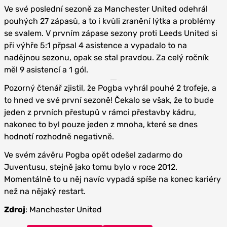
Ve své poslední sezoně za Manchester United odehrál
pouhých 27 zápasů, a to i kvůli zranění lýtka a problémy
se svalem. V prvním zápase sezony proti Leeds United si
při výhře 5:1 přpsal 4 asistence a vypadalo to na
nadějnou sezonu, opak se stal pravdou. Za celý ročník
měl 9 asistencí a 1 gól.
Pozorný čtenář zjistil, že Pogba vyhrál pouhé 2 trofeje, a
to hned ve své první sezoně! Čekalo se však, že to bude
jeden z prvních přestupů v rámci přestavby kádru,
nakonec to byl pouze jeden z mnoha, které se dnes
hodnotí rozhodně negativně.
Ve svém závěru Pogba opět odešel zadarmo do
Juventusu, stejně jako tomu bylo v roce 2012.
Momentálně to u něj navíc vypadá spíše na konec kariéry
než na nějaký restart.
Zdroj
: Manchester United