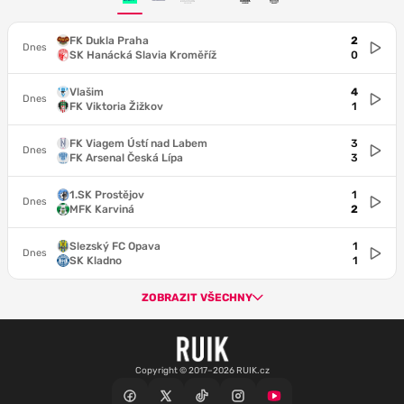
FK Dukla Praha
2
Dnes
SK Hanácká Slavia Kroměříž
0
Vlašim
4
Dnes
FK Viktoria Žižkov
1
FK Viagem Ústí nad Labem
3
Dnes
FK Arsenal Česká Lípa
3
1.SK Prostějov
1
Dnes
MFK Karviná
2
Slezský FC Opava
1
Dnes
SK Kladno
1
ZOBRAZIT VŠECHNY
Copyright © 2017–2026 RUIK.cz