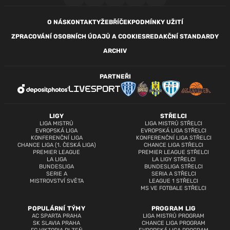
O NÁS
KONTAKTY
ŽEBŘÍČEK
PODMÍNKY UŽITÍ
ZPRACOVÁNÍ OSOBNÍCH ÚDAJŮ A COOKIES
REDAKČNÍ STANDARDY
ARCHIV
PARTNEŘI
LIGY
STŘELCI
LIGA MISTRŮ
LIGA MISTRŮ STŘELCI
EVROPSKÁ LIGA
EVROPSKÁ LIGA STŘELCI
KONFERENČNÍ LIGA
KONFERENČNÍ LIGA STŘELCI
CHANCE LIGA (1. ČESKÁ LIGA)
CHANCE LIGA STŘELCI
PREMIER LEAGUE
PREMIER LEAGUE STŘELCI
LA LIGA
LA LIGY STŘELCI
BUNDESLIGA
BUNDESLIGA STŘELCI
SERIE A
SERIA A STŘELCI
MISTROVSTVÍ SVĚTA
LEAGUE 1 STŘELCI
MS VE FOTBALE STŘELCI
POPULÁRNÍ TÝMY
PROGRAM LIG
AC SPARTA PRAHA
LIGA MISTRŮ PROGRAM
SK SLAVIA PRAHA
CHANCE LIGA PROGRAM