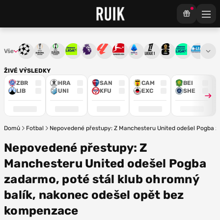
Vše
Liga mistrů
Evropská liga
Konferenční liga
Chance liga
Premier League
La Liga
Bundesliga
Serie A
Ligue 1
Mistrovství světa
Chance Národ
3. ČFL
M
ŽIVÉ VÝSLEDKY
ZBR
HRA
SAN
CAM
BEI
LIB
UNI
KFU
EXC
SHE
Domů
Fotbal
Nepovedené přestupy: Z Manchesteru United odešel Pogba za
Nepovedené přestupy: Z
Manchesteru United odešel Pogba
zadarmo, poté stál klub ohromný
balík, nakonec odešel opět bez
kompenzace