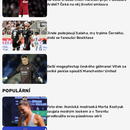
Arábii? Čeká na něj životní smlouva
Jinde podepisují Salaha, my trpíme Černého,
zlobí se fanoušci Besiktase
Další megapřestup českého gólmana! Vítek za
velké peníze opouští Manchester United
POPULÁRNÍ
Foto dne: Ikonická modrooká Marta Kostyuk
zaujala modrým lookem a v Torontu
prodloužila svou působivou sérii