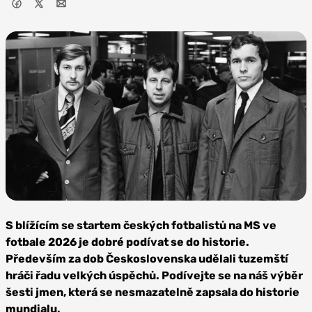
Foto: Verhoeff, Bert /
Anefo, CC BY-SA 3.0 NL
S blížícím se startem českých fotbalistů na MS ve
fotbale 2026 je dobré podívat se do historie.
Především za dob Československa udělali tuzemští
hráči řadu velkých úspěchů. Podívejte se na náš výběr
šesti jmen, která se nesmazatelně zapsala do historie
mundialu.