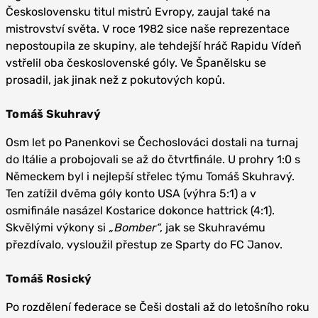
Československu titul mistrů Evropy, zaujal také na
mistrovství světa. V roce 1982 sice naše reprezentace
nepostoupila ze skupiny, ale tehdejší hráč Rapidu Vídeň
vstřelil oba československé góly. Ve Španělsku se
prosadil, jak jinak než z pokutových kopů.
Tomáš Skuhravý
Osm let po Panenkovi se Čechoslováci dostali na turnaj
do Itálie a probojovali se až do čtvrtfinále. U prohry 1:0 s
Německem byl i nejlepší střelec týmu Tomáš Skuhravý.
Ten zatížil dvěma góly konto USA (výhra 5:1) a v
osmifinále nasázel Kostarice dokonce hattrick (4:1).
Skvělými výkony si
„Bomber“
, jak se Skuhravému
přezdívalo, vysloužil přestup ze Sparty do FC Janov.
Tomáš Rosický
Po rozdělení federace se Češi dostali až do letošního roku