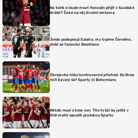
Na kolik si bude moct Haraslín přijít v Saúdské
Arábii? Čeká na něj životní smlouva
Jinde podepisují Salaha, my trpíme Černého,
zlobí se fanoušci Besiktase
Zbrojovka hlásí kontroverzní příchod. Do Brna
míří bývalý šéf Sparty či Bohemians
Někdo musí z kola ven. Tito hráči by ještě v
létě mohli opustit pražskou Spartu