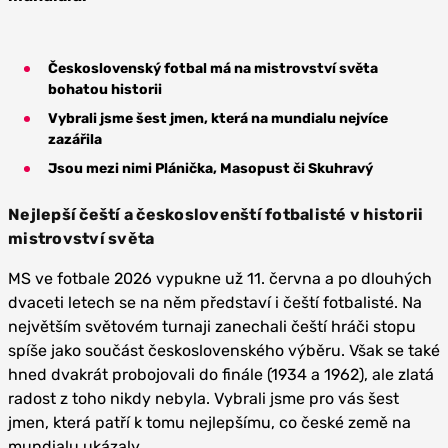
Československý fotbal má na mistrovství světa
bohatou historii
Vybrali jsme šest jmen, která na mundialu nejvíce
zazářila
Jsou mezi nimi Plánička, Masopust či Skuhravý
Nejlepší čeští a českoslovenští fotbalisté v historii
mistrovství světa
MS ve fotbale 2026 vypukne už 11. června a po dlouhých
dvaceti letech se na něm představí i čeští fotbalisté. Na
největším světovém turnaji zanechali čeští hráči stopu
spíše jako součást československého výběru. Však se také
hned dvakrát probojovali do finále (1934 a 1962), ale zlatá
radost z toho nikdy nebyla. Vybrali jsme pro vás šest
jmen, která patří k tomu nejlepšímu, co české země na
mundialu ukázaly.