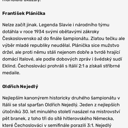
František Plánička
Nelze začít jinak. Legenda Slavie i národního týmu
dotáhla v roce 1934 svými obětavými zákroky
Československo až do finále šampionátu. Zlatou tečku ale
výběr mladé republiky neudělal. Plánička sice mužstvo
držel, ale proti němu stáli nejenom dobře a tvrdě hrající
domácí Italové, ale podle dobových zpráv i švédský sudí
Eklind. Čechoslováci prohráli s Itálií 2:1 a získali stříbrné
medaile.
Oldřich Nejedlý
Nejlepším kanonýrem historicky druhého šampionátu v
Itálii se stal sparťan Oldřich Nejedlý. Jeden z nejlepších
útočníků 30. let minulého století nasázel na mistrovství
pět branek, z toho tři do sítě hitlerovského Německa,
které Čechoslováci v semifinále porazili 3:1. Nejedlý