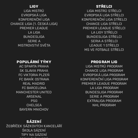
LIGY
STŘELCI
LIGA MISTRŮ
LIGA MISTRŮ STŘELCI
EVROPSKÁ LIGA
EVROPSKÁ LIGA STŘELCI
KONFERENČNÍ LIGA
KONFERENČNÍ LIGA STŘELCI
CHANCE LIGA (1. ČESKÁ LIGA)
CHANCE LIGA STŘELCI
PREMIER LEAGUE
PREMIER LEAGUE STŘELCI
LA LIGA
LA LIGY STŘELCI
BUNDESLIGA
BUNDESLIGA STŘELCI
SERIE A
SERIA A STŘELCI
MISTROVSTVÍ SVĚTA
LEAGUE 1 STŘELCI
MS VE FOTBALE STŘELCI
POPULÁRNÍ TÝMY
PROGRAM LIG
AC SPARTA PRAHA
LIGA MISTRŮ PROGRAM
SK SLAVIA PRAHA
CHANCE LIGA PROGRAM
FC VIKTORIA PLZEŇ
EVROPSKÁ LIGA PROGRAM
FC BANÍK OSTRAVA
KONFERENČNÍ LIGA PROGRAM
REAL MADRID
PREMIER LEAGUE PROGRAM
FC BARCELONA
LA LIGA PROGRAM
MANCHESTER UNITED
BUNDESLIGA PROGRAM
ARSENAL
SERIE A PROGRAM
PSG
EXTRALIGA PROGRAM
CHELSEA
NHL PROGRAM
BAYERN MNICHOV
SÁZENÍ
ŽEBŘÍČEK SÁZKOVÝCH KANCELÁŘÍ
ŠKOLA SÁZENÍ
TIPY NA SÁZENÍ