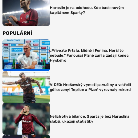
Haraslín je na odchodu. Kdo bude novým
kapitánem Sparty?
POPULÁRNÍ
„Přivezte Frťalu, klidně i Fenina. Horší to
nebude.“ Fanoušci Plzně zuří a žádají konec
Hyského
VIDEO: Hrošovský vymetl pavučiny a vstřelil
gól sezony! Teplice a Plzeň vyrovnaly rekord
Nelichotivá bilance. Sparta je bez Haraslína
slabší, ukazují statistiky