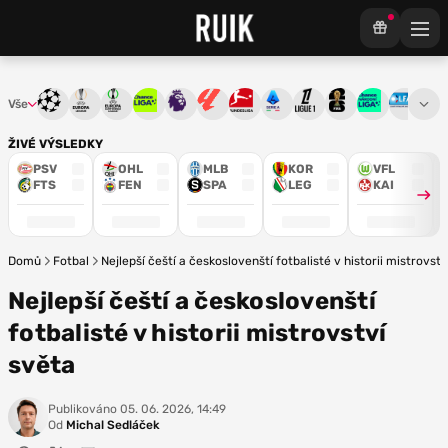
Vše
Liga mistrů
Evropská liga
Konferenční liga
Chance liga
Premier League
La Liga
Bundesliga
Serie A
Ligue 1
Mistrovství světa
Chance Národ
3. ČFL
M
ŽIVÉ VÝSLEDKY
PSV
OHL
MLB
KOR
VFL
FTS
FEN
SPA
LEG
KAI
Domů
Fotbal
Nejlepší čeští a českoslovenští fotbalisté v historii mistrovst
Nejlepší čeští a českoslovenští
fotbalisté v historii mistrovství
světa
Publikováno
05. 06. 2026, 14:49
Od
Michal Sedláček