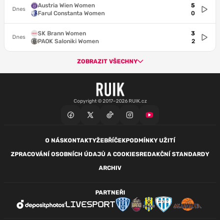
Austria Wien Women
5
Dnes
Farul Constanta Women
0
SK Brann Women
3
Dnes
PAOK Saloniki Women
2
ZOBRAZIT VŠECHNY
Copyright © 2017–2026 RUIK.cz
O NÁS
KONTAKTY
ŽEBŘÍČEK
PODMÍNKY UŽITÍ
ZPRACOVÁNÍ OSOBNÍCH ÚDAJŮ A COOKIES
REDAKČNÍ STANDARDY
ARCHIV
PARTNEŘI