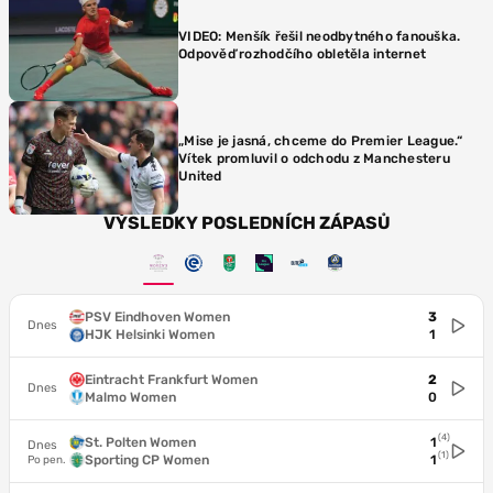
VIDEO: Menšík řešil neodbytného fanouška.
Odpověď rozhodčího obletěla internet
„Mise je jasná, chceme do Premier League.“
Vítek promluvil o odchodu z Manchesteru
United
VÝSLEDKY POSLEDNÍCH ZÁPASŮ
PSV Eindhoven Women
3
Dnes
HJK Helsinki Women
1
Eintracht Frankfurt Women
2
Dnes
Malmo Women
0
(4)
St. Polten Women
1
Dnes
(1)
Sporting CP Women
1
Po pen.