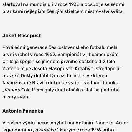
startoval na mundialu i v roce 1938 a dosud je se sedmi
brankami nejlepším českým střelcem mistrovství světa.
Josef Masopust
Poválečná generace československého fotbalu měla
první vrchol v roce 1962. Šampionát v jihoamerickém
Chile je spojen se jménem prvního českého držitele
Zlatého míče Josefa Masopusta. Kreativní středopolař
pražské Dukly dotáhl tým až do finále, ve kterém
favorizované Brazílii dokonce vstřelil vedoucí branku.
„Kanárci“
ale třemi góly duel otočili a stali se podruhé
mistry světa.
Antonín Panenka
V našem výčtu nesmí chybět ani Antonín Panenka. Autor
legendárního
„dloubáku“
, kterým v roce 1976 přihrál