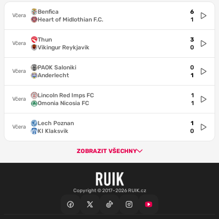
Benfica
6
Včera
Heart of Midlothian F.C.
1
Thun
3
Včera
Vikingur Reykjavik
0
PAOK Saloniki
0
Včera
Anderlecht
1
Lincoln Red Imps FC
1
Včera
Omonia Nicosia FC
1
Lech Poznan
1
Včera
KI Klaksvik
0
ZOBRAZIT VŠECHNY
Copyright © 2017–2026 RUIK.cz