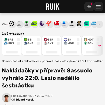
Vše
Liga mistrů
Evropská liga
Konferenční liga
Chance liga
Premier League
La Liga
Bundesliga
Serie A
Ligue 1
Mistrovství světa
Chance Národ
3. ČFL
M
ŽIVÉ VÝSLEDKY
BRE
BEI
SER
SK
MOT
MNS
SHE
AKT
MOR
BOH
Domů
Fotbal
Nakládačky v přípravě: Sassuolo vyhrálo 22:0, Lazio nadělilo
Nakládačky v přípravě: Sassuolo
vyhrálo 22:0, Lazio nadělilo
šestnáctku
Publikováno
18. 07. 2023, 19:00
Od
Eduard Nosek