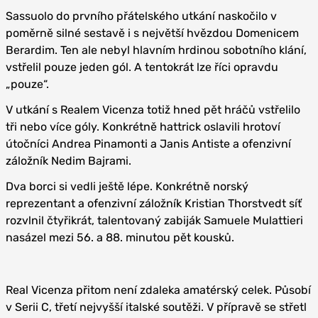
Sassuolo do prvního přátelského utkání naskočilo v
poměrně silné sestavě i s největší hvězdou Domenicem
Berardim. Ten ale nebyl hlavním hrdinou sobotního klání,
vstřelil pouze jeden gól. A tentokrát lze říci opravdu
„pouze“.
V utkání s Realem Vicenza totiž hned pět hráčů vstřelilo
tři nebo více góly. Konkrétně hattrick oslavili hrotoví
útočníci Andrea Pinamonti a Janis Antiste a ofenzivní
záložník Nedim Bajrami.
Dva borci si vedli ještě lépe. Konkrétně norský
reprezentant a ofenzivní záložník Kristian Thorstvedt síť
rozvlnil čtyřikrát, talentovaný zabiják Samuele Mulattieri
nasázel mezi 56. a 88. minutou pět kousků.
Real Vicenza přitom není zdaleka amatérský celek. Působí
v Serii C, třetí nejvyšší italské soutěži. V přípravě se střetl