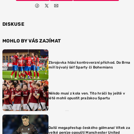
DISKUSE
MOHLO BY VÁS ZAJÍMAT
Zbrojovka hlásí kontroverzní příchod. Do Brna
míří bývalý šéf Sparty či Bohemians
Někdo musí z kola ven. Tito hráči by ještě v
létě mohli opustit pražskou Spartu
Další megapřestup českého gólmana! Vítek za
velké peníze opouští Manchester United