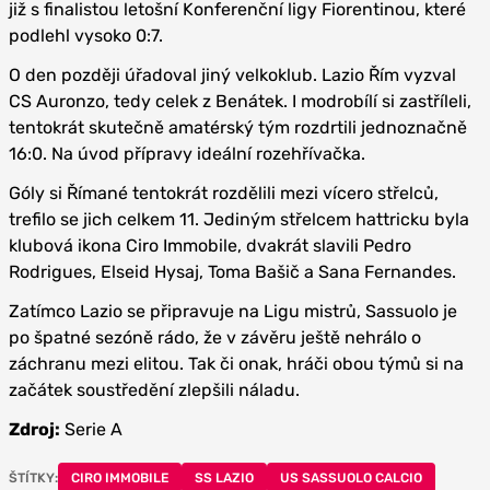
již s finalistou letošní Konferenční ligy Fiorentinou, které
podlehl vysoko 0:7.
O den později úřadoval jiný velkoklub. Lazio Řím vyzval
CS Auronzo, tedy celek z Benátek. I modrobílí si zastříleli,
tentokrát skutečně amatérský tým rozdrtili jednoznačně
16:0. Na úvod přípravy ideální rozehřívačka.
Góly si Římané tentokrát rozdělili mezi vícero střelců,
trefilo se jich celkem 11. Jediným střelcem hattricku byla
klubová ikona Ciro Immobile, dvakrát slavili Pedro
Rodrigues, Elseid Hysaj, Toma Bašič a Sana Fernandes.
Zatímco Lazio se připravuje na Ligu mistrů, Sassuolo je
po špatné sezóně rádo, že v závěru ještě nehrálo o
záchranu mezi elitou. Tak či onak, hráči obou týmů si na
začátek soustředění zlepšili náladu.
Zdroj:
Serie A
ŠTÍTKY:
CIRO IMMOBILE
SS LAZIO
US SASSUOLO CALCIO