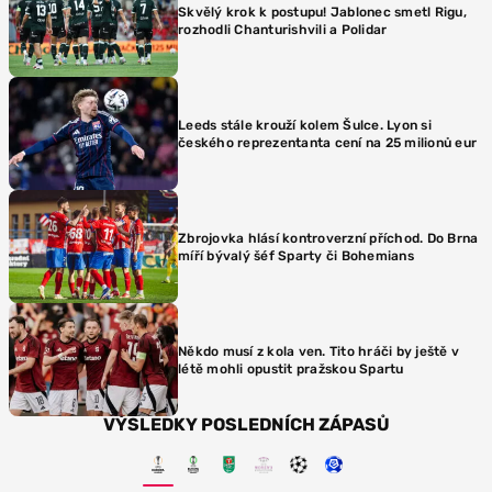
Skvělý krok k postupu! Jablonec smetl Rigu,
rozhodli Chanturishvili a Polidar
Leeds stále krouží kolem Šulce. Lyon si
českého reprezentanta cení na 25 milionů eur
Zbrojovka hlásí kontroverzní příchod. Do Brna
míří bývalý šéf Sparty či Bohemians
Někdo musí z kola ven. Tito hráči by ještě v
létě mohli opustit pražskou Spartu
VÝSLEDKY POSLEDNÍCH ZÁPASŮ