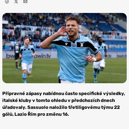
Zdroj:
SS Lazio
Přípravné zápasy nabídnou často specifické výsledky,
italské kluby v tomto ohledu v předchozích dnech
úřadovaly. Sassuolo naložilo třetiligovému týmu 22
gólů, Lazio Řím pro změnu 16.