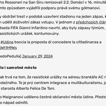
ho Rossoneri na San Siru remizovali 2:2. Domácí v 16. minut
tímto způsobem vyjádřili podporu právě svému gólmanovi.
 obdržel trest v podobě uzavření stadionu na jeden zápas, 
 udělil doživotní zákaz vstupu. V jednom z
předchozích člá
edseda FIFA Gianni Infantino navrhl, aby byly zápasy týmům, 
 rasistických urážek, kontumovány.
i
#Udine
boccia la proposta di concedere la cittadinanza a
jrjWt1H9Ws
redoPedulla)
January 29, 2024
ilo i samotné město
 trvá na tom, že rasistické urážky na adresu brankáře AC 
lečného. To je prý centrem integrace a multikulturalismu, j
starosta Alberto Felice De Toni.
lo Maignanovi uděleno čestné občanství města Udine. Předst
to nápad odmítli.