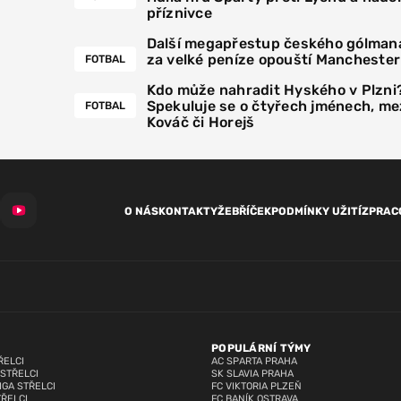
příznivce
Další megapřestup českého gólmana
za velké peníze opouští Manchester
FOTBAL
Kdo může nahradit Hyského v Plzni
Spekuluje se o čtyřech jménech, mez
FOTBAL
Kováč či Horejš
O NÁS
KONTAKTY
ŽEBŘÍČEK
PODMÍNKY UŽITÍ
ZPRAC
POPULÁRNÍ TÝMY
ŘELCI
AC SPARTA PRAHA
 STŘELCI
SK SLAVIA PRAHA
IGA STŘELCI
FC VIKTORIA PLZEŇ
TŘELCI
FC BANÍK OSTRAVA