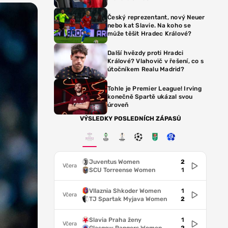
Český reprezentant, nový Neuer
nebo kat Slavie. Na koho se
může těšit Hradec Králové?
Další hvězdy proti Hradci
Králové? Vlahovič v řešení, co s
útočníkem Realu Madrid?
Tohle je Premier League! Irving
konečně Spartě ukázal svou
úroveň
VÝSLEDKY POSLEDNÍCH ZÁPASŮ
Juventus Women
2
Včera
SCU Torreense Women
1
Vllaznia Shkoder Women
1
Včera
TJ Spartak Myjava Women
2
Slavia Praha ženy
1
Včera