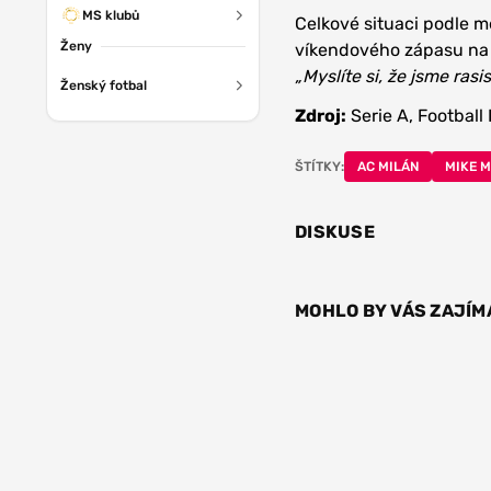
MS klubů
Celkové situaci podle m
Ženy
víkendového zápasu na h
„Myslíte si, že jsme rasis
Ženský fotbal
Zdroj:
Serie A, Football I
ŠTÍTKY:
AC MILÁN
MIKE 
DISKUSE
MOHLO BY VÁS ZAJÍM