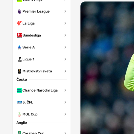
Premier League
La Liga
Bundesliga
Serie A
Ligue 1
Mistrovství světa
Česko
Chance Národní Liga
3. ČFL
MOL Cup
Anglie
Carabao Cup