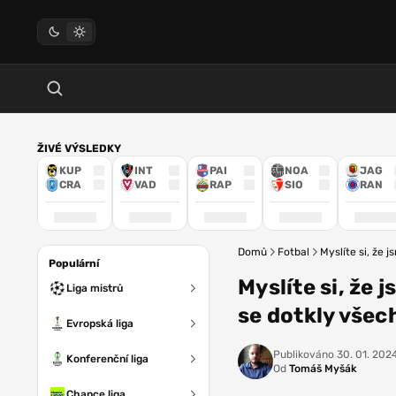
ŽIVÉ VÝSLEDKY
KUP
INT
PAI
NOA
JAG
CRA
VAD
RAP
SIO
RAN
Domů
Fotbal
Myslíte si, že 
Populární
Myslíte si, že 
Liga mistrů
se dotkly všech
Evropská liga
Publikováno
30. 01. 2024
Konferenční liga
Od
Tomáš Myšák
Chance liga