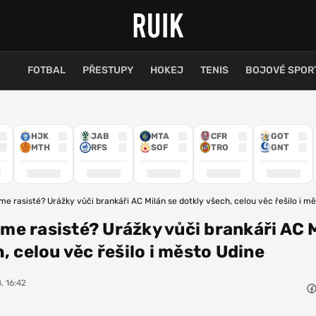
FOTBAL
PŘESTUPY
HOKEJ
TENIS
BOJOVÉ SPOR
HJK
JAB
MTA
CFR
GOT
MTH
RFS
SOF
TRO
GNT
jsme rasisté? Urážky vůči brankáři AC Milán se dotkly všech, celou věc řešilo i m
jsme rasisté? Urážky vůči brankáři AC 
, celou věc řešilo i město Udine
, 16:42