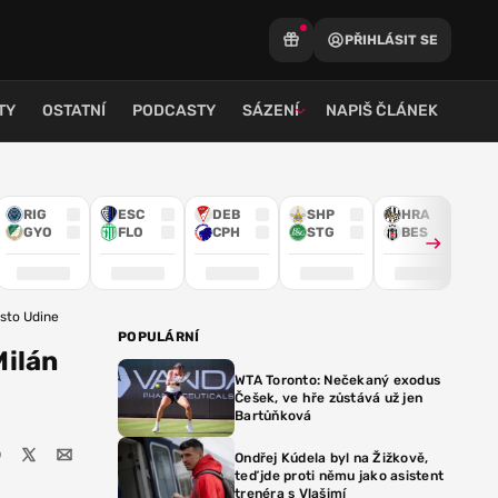
PŘIHLÁSIT SE
TY
OSTATNÍ
PODCASTY
SÁZENÍ
NAPIŠ ČLÁNEK
RIG
ESC
DEB
SHP
HRA
GYO
FLO
CPH
STG
BES
ěsto Udine
POPULÁRNÍ
Milán
WTA Toronto: Nečekaný exodus
Češek, ve hře zůstává už jen
Bartůňková
Ondřej Kúdela byl na Žižkově,
teď jde proti němu jako asistent
trenéra s Vlašimí