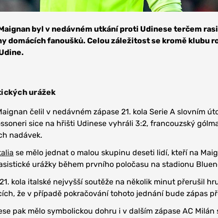
 Maignan byl v nedávném utkání proti Udinese terčem ras
ny domácích fanoušků. Celou záležitost se kromě klubu r
 Udine.
tických urážek
aignan čelil v nedávném zápase 21. kola Serie A slovním út
ssoneri sice na hřišti Udinese vyhráli 3:2, francouzský gólm
ých nadávek.
talia
se mělo jednat o malou skupinu deseti lidí, kteří na Ma
rasistické urážky během prvního poločasu na stadionu Bluen
1. kola italské nejvyšší soutěže na několik minut přerušil hr
ích, že v případě pokračování tohoto jednání bude zápas p
se pak mělo symbolickou dohru i v dalším zápase AC Milán 