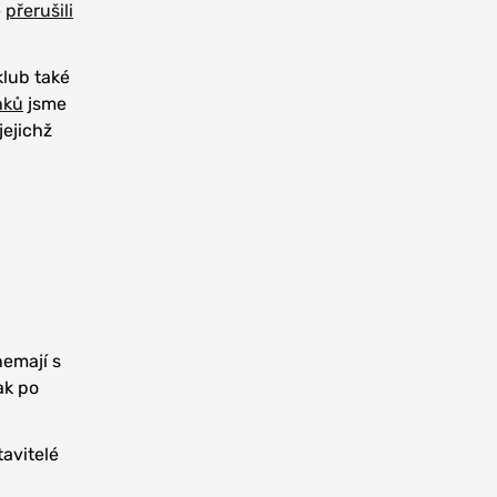
ě
přerušili
klub také
nků
jsme
jejichž
nemají s
ak po
avitelé