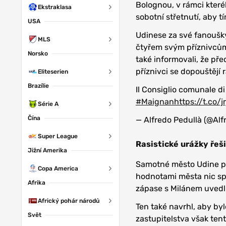
Bolognou, v rámci které
Ekstraklasa
sobotní střetnutí, aby 
USA
Udinese za své fanoušky
MLS
čtyřem svým příznivcům
Norsko
také informovali, že př
příznivci se dopouštějí
Eliteserien
Brazílie
Il Consiglio comunale d
#Maignan
https://t.co/
Série A
Čína
— Alfredo Pedullà (@Alf
Super League
Rasistické urážky řeš
Jižní Amerika
Samotné město Udine pak
Copa America
hodnotami města nic spo
Afrika
zápase s Milánem uvedl 
Africký pohár národů
Ten také navrhl, aby by
Svět
zastupitelstva však ten