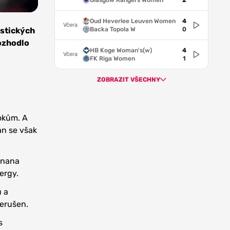
Glasgow Rangers Women
2
Oud Heverlee Leuven Women
4
Včera
Backa Topola W
0
istických
ozhodlo
HB Koge Woman's(w)
4
Včera
FK Riga Women
1
ZOBRAZIT VŠECHNY
okům. A
an se však
ignana
ergy.
u a
řerušen.
s