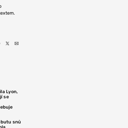
o
textem.
la Lyon,
í se
řebuje
debutu snů
hla