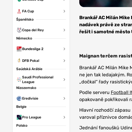
FA Cup
Zdroj:
Depositphotos
Brankář AC Milán Mike
Španělsko
nadávek právě ze stra
Copa del Rey
řešit i samotné město
Německo
Bundesliga 2
Maignan terčem rasis
DFB Pokal
Brankář AC Milán Mike M
Saúdská Arábie
ne jen tak ledajakým. Ro
Saudi Professional
„dočkal“ řady rasistick
League
Nizozemsko
Podle serveru
Football I
Eredivisie
opakovaně pokřikovali 
Belgie
Hlavní rozhodčí zápasu 2
varoval příznivce domác
Pro League
Polsko
Jednání fanoušků Udine