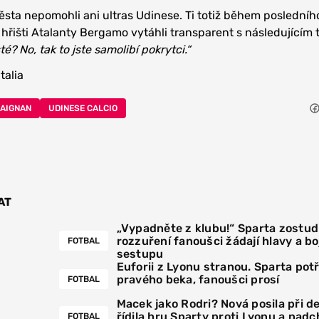
ěsta nepomohli ani ultras Udinese. Ti totiž během posledníh
řišti Atalanty Bergamo vytáhli transparent s následujícím 
té? No, tak to jste samolibí pokrytci.“
talia
MAIGNAN
UDINESE CALCIO
AT
„Vypadněte z klubu!“ Sparta zostudi
rozzuření fanoušci žádají hlavy a boj
FOTBAL
sestupu
Euforii z Lyonu stranou. Sparta pot
pravého beka, fanoušci prosí
FOTBAL
Macek jako Rodri? Nová posila při 
řídila hru Sparty proti Lyonu a nadc
FOTBAL