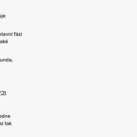
uje
lavní fázi
také
runda,
YJt
ledne
si tak