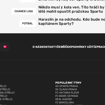
Někdo musí z kola ven. Tito hráči by
létě mohli opustit pražskou Spartu
CHANCE LIGA
Haraslín je na odchodu. Kdo bude 
kapitánem Sparty?
FOTBAL
O NÁS
KONTAKTY
ŽEBŘÍČEK
PODMÍNKY UŽITÍ
ZPRAC
POPULÁRNÍ TÝMY
ŘELCI
AC SPARTA PRAHA
 STŘELCI
SK SLAVIA PRAHA
IGA STŘELCI
FC VIKTORIA PLZEŇ
TŘELCI
FC BANÍK OSTRAVA
E STŘELCI
REAL MADRID
FC BARCELONA