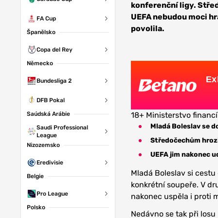
konferenční ligy. Stř
UEFA nebudou moci hrá
FA Cup
povolila.
Španělsko
Copa del Rey
Německo
Ex
Bundesliga 2
DFB Pokal
Saúdská Arábie
18+ Ministerstvo financí
Mladá Boleslav se do
Saudi Professional
League
Středočechům hrozi
Nizozemsko
UEFA jim nakonec ud
Eredivisie
Mladá Boleslav si cestu d
Belgie
konkrétní soupeře. V dr
Pro League
nakonec uspěla i proti
Polsko
Nedávno se tak při losu