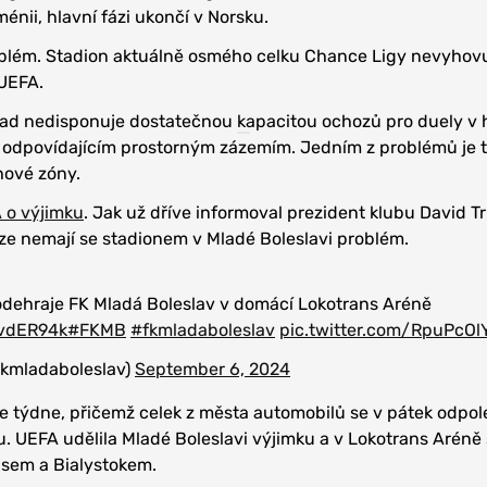
énii, hlavní fázi ukončí v Norsku.
roblém. Stadion aktuálně osmého celku Chance Ligy nevyhov
UEFA.
ad nedisponuje dostatečnou kapacitou ochozů pro duely v h
 odpovídajícím prostorným zázemím. Jedním z problémů je 
hové zóny.
 o výjimku
. Jak už dříve informoval prezident klubu David T
ize nemají se stadionem v Mladé Boleslavi problém.
odehraje FK Mladá Boleslav v domácí Lokotrans Aréně
SvdER94k
#FKMB
#fkmladaboleslav
pic.twitter.com/RpuPcOl
fkmladaboleslav)
September 6, 2024
e týdne, přičemž celek z města automobilů se v pátek odpo
. UEFA udělila Mladé Boleslavi výjimku a v Lokotrans Aréně 
isem a Bialystokem.