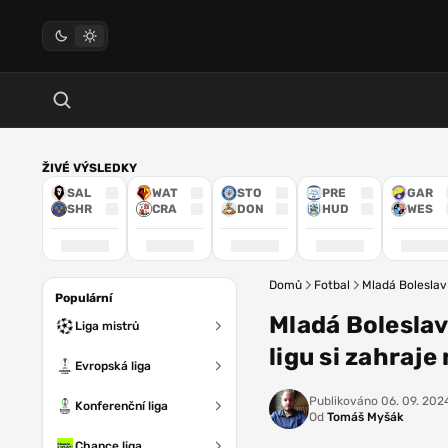
ŽIVÉ VÝSLEDKY
SAL
WAT
STO
PRE
GAR
SHR
CRA
DON
HUD
WES
Domů
Fotbal
Mladá Boleslav
Populární
Mladá Boleslav
Liga mistrů
ligu si zahraje
Evropská liga
Publikováno
06. 09. 2024
Konferenční liga
Od
Tomáš Myšák
Chance liga