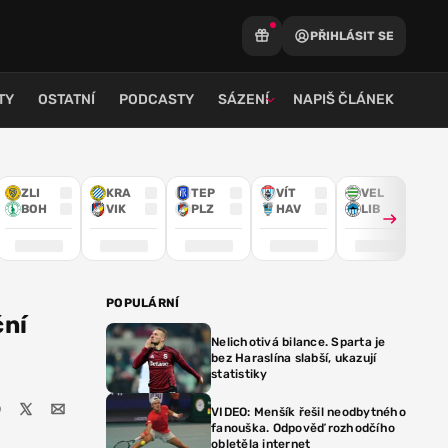
PŘIHLÁSIT SE
TY
OSTATNÍ
PODCASTY
SÁZENÍ
NAPIŠ ČLÁNEK
ZLI
KRA
TEP
VÍT
VEL
BOH
VIK
PLZ
HAV
LIB
POPULÁRNÍ
ční
Nelichotivá bilance. Sparta je
bez Haraslína slabší, ukazují
statistiky
VIDEO: Menšík řešil neodbytného
fanouška. Odpověď rozhodčího
obletěla internet