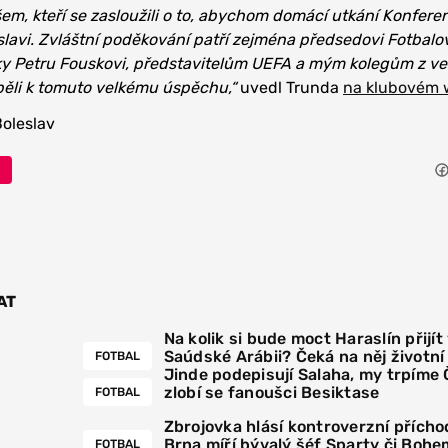
m, kteří se zasloužili o to, abychom domácí utkání Konferen
slavi. Zvláštní poděkování patří zejména předsedovi Fotbalo
ky Petru Fouskovi, představitelům UEFA a mým kolegům z v
spěli k tomuto velkému úspěchu,“
uvedl Trunda
na klubovém
oleslav
AT
Na kolik si bude moct Haraslín přijít
Saúdské Arábii? Čeká na něj životn
FOTBAL
Jinde podepisují Salaha, my trpíme
zlobí se fanoušci Besiktase
FOTBAL
Zbrojovka hlásí kontroverzní přícho
Brna míří bývalý šéf Sparty či Bohe
FOTBAL