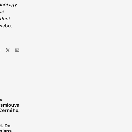
ční ligy
vé
edení
 webu
.
 v
í smlouva
 Černého,
d. Do
mians