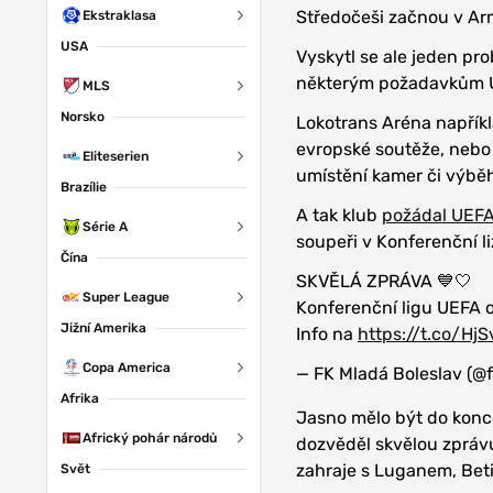
Středočeši začnou v Arm
Ekstraklasa
USA
Vyskytl se ale jeden p
některým požadavkům 
MLS
Norsko
Lokotrans Aréna napříkl
evropské soutěže, nebo
Eliteserien
umístění kamer či výbě
Brazílie
A tak klub
požádal UEFA
Série A
soupeři v Konferenční l
Čína
SKVĚLÁ ZPRÁVA 💙🤍
Super League
Konferenční ligu UEFA 
Jižní Amerika
Info na
https://t.co/Hj
Copa America
— FK Mladá Boleslav (@
Afrika
Jasno mělo být do konc
Africký pohár národů
dozvěděl skvělou zprávu
zahraje s Luganem, Bet
Svět