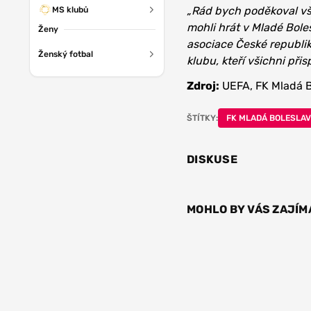
„Rád bych poděkoval vše
MS klubů
mohli hrát v Mladé Bole
Ženy
asociace České republi
Ženský fotbal
klubu, kteří všichni při
Zdroj:
UEFA, FK Mladá B
ŠTÍTKY:
FK MLADÁ BOLESLAV
DISKUSE
MOHLO BY VÁS ZAJÍM