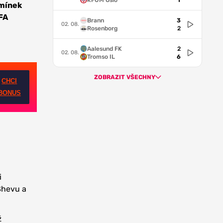
KFUM Oslo
1
dmínek
FA
Brann
3
02. 08.
Rosenborg
2
Aalesund FK
2
02. 08.
Tromso IL
6
ZOBRAZIT VŠECHNY
CHCI
BONUS
i
 Shevu a
ž