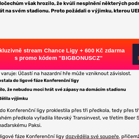
edočechům však hrozilo, že kvůli nesplnění některých po
t na svém stadionu. Proto požádali o výjimku, kterou UE
kluzivně stream Chance Ligy + 600 Kč zdarma
s promo kódem "BIGBONUSCZ"
 varuje: Účastí na hazardní hře může vzniknout závislost.
stala do ligové fáze Konferenční ligy
lo, že nebudou moci hrát své zápasy na domácím stadionu
ělila výjimku
o Konferenční ligy proklestila přes tři předkola, tedy přes tř
uhém předkola vyřadila litevský Transinvest, ve třetím Beer
 maďarskému Paksi.
 ligové fáze Konferenční ligy
dozvěděla své soupeře
, přičem