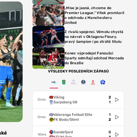
„Mise je jasná, chceme do
Premier League.“ Vítek promluvil
o odchodu z Manchesteru
United
Z rivalů spojenci. Vémolu chystá
na návrat v Oktagonu Fleury,
pravý šampion i po ztrátě titulu
Konec výprodeje! Fanoušci
Sparty odmítají odchod Mercada
do Brazílie
VÝSLEDKY POSLEDNÍCH ZÁPASŮ
Viking
2
Dnes
Sarpsborg 08
1
Vålerenga Fotball Elite
1
Dnes
FK Bodo/Glimt
2
Sandefjord
0
ské
Včera