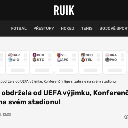
FOTBAL
PŘESTUPY
HOKEJ
TENIS
BOJOVÉ SPOR
BAR
BUR
VLL
NEC
BRA
WIG
NTC
APO
TEL
PAO
 obdržela od UEFA výjimku, Konferenční ligu si zahraje na svém stadionu!
 obdržela od UEFA výjimku, Konferen
 na svém stadionu!
, 13:33