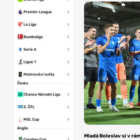
Premier League
La Liga
Bundesliga
Serie A
Ligue 1
Mistrovství světa
Česko
Chance Národní Liga
3. ČFL
MOL Cup
Anglie
Foto: FK
Mladá
Mladá Boleslav si v rá
Boleslav
Carabao Cup