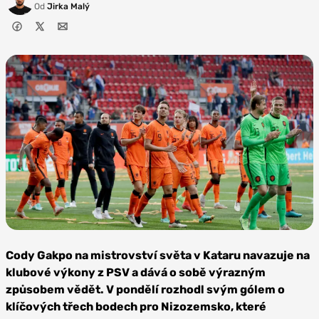
Od
Jirka Malý
Zdroj:
Sevilla
Cody Gakpo na mistrovství světa v Kataru navazuje na
FC
klubové výkony z PSV a dává o sobě výrazným
způsobem vědět. V pondělí rozhodl svým gólem o
klíčových třech bodech pro Nizozemsko, které