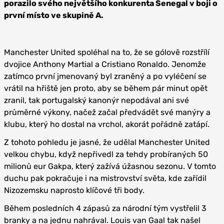
porazilo svého největšího konkurenta Senegal v boji o
první místo ve skupině A.
Manchester United spoléhal na to, že se gólově rozstřílí
dvojice Anthony Martial a Cristiano Ronaldo. Jenomže
zatímco první jmenovaný byl zraněný a po vyléčení se
vrátil na hřiště jen proto, aby se během pár minut opět
zranil, tak portugalský kanonýr nepodával ani své
průměrné výkony, načež začal předvádět své manýry a
klubu, který ho dostal na vrchol, akorát pořádně zatápí.
Z tohoto pohledu je jasné, že udělal Manchester United
velkou chybu, když nepřivedl za tehdy probíraných 50
milionů eur Gakpa, který zažívá úžasnou sezonu. V tomto
duchu pak pokračuje i na mistrovství světa, kde zařídil
Nizozemsku naprosto klíčové tři body.
Během posledních 4 zápasů za národní tým vystřelil 3
branky a na jednu nahrával. Louis van Gaal tak našel