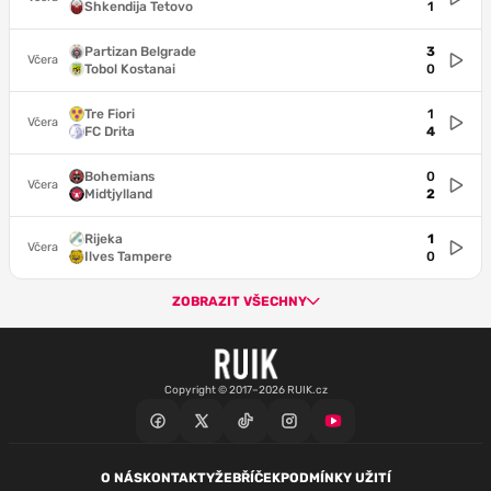
Shkendija Tetovo
1
Partizan Belgrade
3
Včera
Tobol Kostanai
0
Tre Fiori
1
Včera
FC Drita
4
Bohemians
0
Včera
Midtjylland
2
Rijeka
1
Včera
Ilves Tampere
0
ZOBRAZIT VŠECHNY
Copyright © 2017–2026 RUIK.cz
O NÁS
KONTAKTY
ŽEBŘÍČEK
PODMÍNKY UŽITÍ