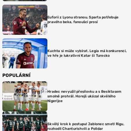
Euforii z Lyonu stranou. Sparta potřebuje
pravého beka, fanoušci prosí
Kuchta si může vybírat. Legia má konkurenci,
ve hře je lukrativní Katar či Turecko
POPULÁRNÍ
Hradec nevyužil přesilovku a s Besiktasem
smolně prohrál. Horejš ukázal skvělého
Nigerijce
Skvělý krok k postupu! Jablonec smetl Rigu,
rozhodli Chanturishvili a Polidar