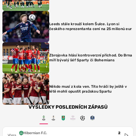
Leeds stále krouží kolem Šulce. Lyon si
českého reprezentanta cení na 25 milionů eur
Zbrojovka hlásí kontroverzní příchod. Do Brna
míří bývalý šéf Sparty či Bohemians
Někdo musí z kola ven. Tito hráči by ještě v
létě mohli opustit pražskou Spartu
VÝSLEDKY POSLEDNÍCH ZÁPASŮ
Hibernian F.C.
2
Včera