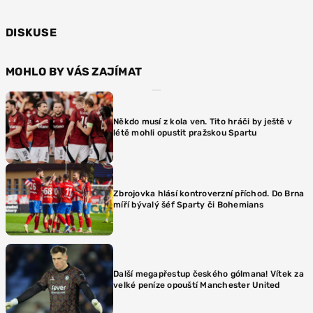
DISKUSE
MOHLO BY VÁS ZAJÍMAT
Někdo musí z kola ven. Tito hráči by ještě v
létě mohli opustit pražskou Spartu
Zbrojovka hlásí kontroverzní příchod. Do Brna
míří bývalý šéf Sparty či Bohemians
Další megapřestup českého gólmana! Vítek za
velké peníze opouští Manchester United