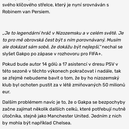
svého klíčového střelce, který je nyní srovnáván s
Robinem van Persiem.
„Je to legendární hráč v Nizozemsku a v celém světě. Je
to pro mě obrovská čest být s ním porovnávaný. Musím
ale dokázat sám sobě, že dokážu být nejlepší,“
nechal se
slyšet Gakpo po zápase v rozhovoru pro FIFA+.
Pokud bude autor 14 gólů a 17 asistencí v dresu PSV v
této sezoně v těchto výkonech pokračovat i nadále, tak
se zřejmě nebudeme bavit o tom, že by ho nizozemský
klub byl ochoten pustit za v létě zmiňovaných 50 milionů
eur.
Dalším problémem navíc je to, že o Gakpa se bezpochyby
začne zajímat několik dalších celků, které potřebují nutně
útočníka, stejně jako Manchester United. Jedním z nich
by mohla být například Chelsea.