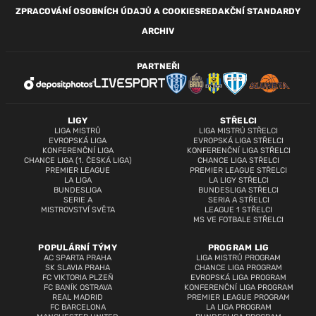
ZPRACOVÁNÍ OSOBNÍCH ÚDAJŮ A COOKIES
REDAKČNÍ STANDARDY
ARCHIV
PARTNEŘI
LIGY
STŘELCI
LIGA MISTRŮ
LIGA MISTRŮ STŘELCI
EVROPSKÁ LIGA
EVROPSKÁ LIGA STŘELCI
KONFERENČNÍ LIGA
KONFERENČNÍ LIGA STŘELCI
CHANCE LIGA (1. ČESKÁ LIGA)
CHANCE LIGA STŘELCI
PREMIER LEAGUE
PREMIER LEAGUE STŘELCI
LA LIGA
LA LIGY STŘELCI
BUNDESLIGA
BUNDESLIGA STŘELCI
SERIE A
SERIA A STŘELCI
MISTROVSTVÍ SVĚTA
LEAGUE 1 STŘELCI
MS VE FOTBALE STŘELCI
POPULÁRNÍ TÝMY
PROGRAM LIG
AC SPARTA PRAHA
LIGA MISTRŮ PROGRAM
SK SLAVIA PRAHA
CHANCE LIGA PROGRAM
FC VIKTORIA PLZEŇ
EVROPSKÁ LIGA PROGRAM
FC BANÍK OSTRAVA
KONFERENČNÍ LIGA PROGRAM
REAL MADRID
PREMIER LEAGUE PROGRAM
FC BARCELONA
LA LIGA PROGRAM