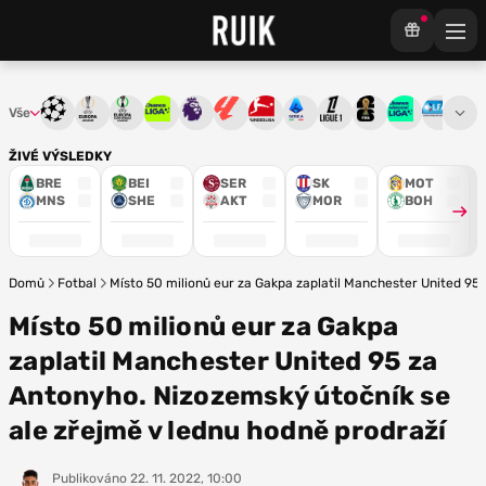
Vše
Liga mistrů
Evropská liga
Konferenční liga
Chance liga
Premier League
La Liga
Bundesliga
Serie A
Ligue 1
Mistrovství světa
Chance Národ
3. ČFL
M
ŽIVÉ VÝSLEDKY
BRE
BEI
SER
SK
MOT
MNS
SHE
AKT
MOR
BOH
Domů
Fotbal
Místo 50 milionů eur za Gakpa zaplatil Manchester United 95
Místo 50 milionů eur za Gakpa
zaplatil Manchester United 95 za
Antonyho. Nizozemský útočník se
ale zřejmě v lednu hodně prodraží
Publikováno
22. 11. 2022, 10:00