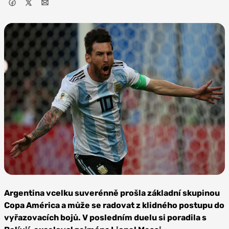
Zdroj: Кирилл
Венедиктов, CC BY-SA
Argentina vcelku suverénně prošla základní skupinou
3.0
Copa América a může se radovat z klidného postupu do
vyřazovacích bojů. V posledním duelu si poradila s