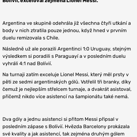
Bolívií, exceloval zejména Lionel Messi.
Argentina ve skupině odehrála již všechna čtyři utkání a
body v nich ztratila pouze jednou, když hned v prvním
duelu remizovala s Chile.
Následně už ale porazili Argentinci 1:0 Uruguay, stejným
výsledkem si poradili s Paraguayí a v posledním duelu
vyhráli 4:1 nad Bolívií.
Na turnaji zatím exceluje Lionel Messi, který měl prsty v
pěti ze sedmi argentinských gólů. Vstřelil tři branky, díky
čemuž je nejlepším střelcem turnaje, a dvakrát asistoval,
přičemž nikdo více asistencí na šampionátu také nemá.
Dva góly a jednu asistenci si přitom Messi připsal v
posledním zápase s Bolívií. Hvězda Barcelony prokázala
své kvality a jak asistencí, tak zejména druhým gólem