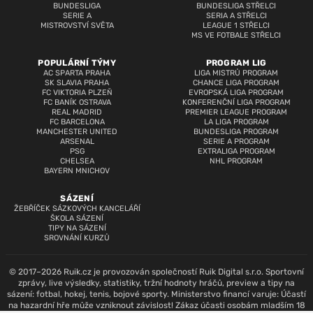
BUNDESLIGA
BUNDESLIGA STŘELCI
SERIE A
SERIA A STŘELCI
MISTROVSTVÍ SVĚTA
LEAGUE 1 STŘELCI
MS VE FOTBALE STŘELCI
POPULÁRNÍ TÝMY
PROGRAM LIG
AC SPARTA PRAHA
LIGA MISTRŮ PROGRAM
SK SLAVIA PRAHA
CHANCE LIGA PROGRAM
FC VIKTORIA PLZEŇ
EVROPSKÁ LIGA PROGRAM
FC BANÍK OSTRAVA
KONFERENČNÍ LIGA PROGRAM
REAL MADRID
PREMIER LEAGUE PROGRAM
FC BARCELONA
LA LIGA PROGRAM
MANCHESTER UNITED
BUNDESLIGA PROGRAM
ARSENAL
SERIE A PROGRAM
PSG
EXTRALIGA PROGRAM
CHELSEA
NHL PROGRAM
BAYERN MNICHOV
SÁZENÍ
ŽEBŘÍČEK SÁZKOVÝCH KANCELÁŘÍ
ŠKOLA SÁZENÍ
TIPY NA SÁZENÍ
SROVNÁNÍ KURZŮ
© 2017–2026 Ruik.cz je provozován společností Ruik Digital s.r.o. Sportovní
zprávy, live výsledky, statistiky, tržní hodnoty hráčů, preview a tipy na
sázení: fotbal, hokej, tenis, bojové sporty. Ministerstvo financí varuje: Účastí
na hazardní hře může vzniknout závislost! Zákaz účasti osobám mladším 18