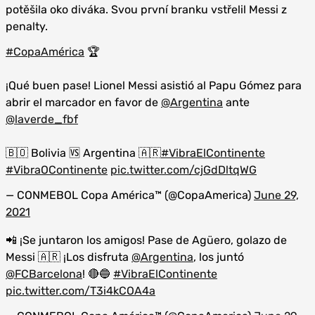
potěšila oko diváka. Svou první branku vstřelil Messi z
penalty.
#CopaAmérica
🏆
¡Qué buen pase! Lionel Messi asistió al Papu Gómez para
abrir el marcador en favor de
@Argentina
ante
@laverde_fbf
🇧🇴 Bolivia 🆚 Argentina 🇦🇷
#VibraElContinente
#VibraOContinente
pic.twitter.com/cjGdDltqWG
— CONMEBOL Copa América™️ (@CopaAmerica)
June 29,
2021
📲 ¡Se juntaron los amigos! Pase de Agüero, golazo de
Messi 🇦🇷 ¡Los disfruta
@Argentina
, los juntó
@FCBarcelona
! 🔴🔵
#VibraElContinente
pic.twitter.com/T3i4kCOA4a