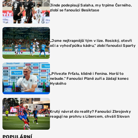
Jinde podepisují Salaha, my trpíme Černého,
zlobí se fanoušci Besiktase
„Jsme nejtrapnější tým v lize. Rosický, otevři
oči a vyhoď půlku kádru,“ zlobí fanoušci Sparty
„Přivezte Frťalu, klidně i Fenina. Horší to
nebude.“ Fanoušci Plzně zuří a žádají konec
Hyského
Krutý návrat do reality? Fanoušci Zbrojovky
reagují na prohru s Libercem, chválí Slovan
POPULÁRNÍ