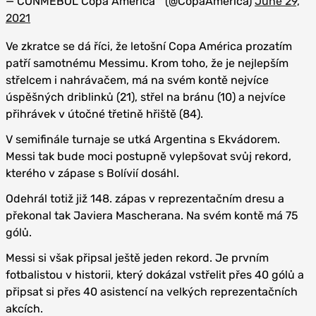
— CONMEBOL Copa América™️ (@CopaAmerica)
June 29,
2021
Ve zkratce se dá říci, že letošní Copa América prozatím
patří samotnému Messimu. Krom toho, že je nejlepším
střelcem i nahrávačem, má na svém kontě nejvíce
úspěšných driblinků (21), střel na bránu (10) a nejvíce
přihrávek v útočné třetině hřiště (84).
V semifinále turnaje se utká Argentina s Ekvádorem.
Messi tak bude moci postupně vylepšovat svůj rekord,
kterého v zápase s Bolívií dosáhl.
Odehrál totiž již 148. zápas v reprezentačním dresu a
překonal tak Javiera Mascherana. Na svém kontě má 75
gólů.
Messi si však připsal ještě jeden rekord. Je prvním
fotbalistou v historii, který dokázal vstřelit přes 40 gólů a
připsat si přes 40 asistencí na velkých reprezentačních
akcích.