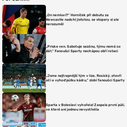
„On nemluví?“ Horníček při debutu za
Newcastle nadchl jistotou, se stopery si ale
nerozuměl
„Priske ven. Sabotuje sezónu, týmu nemá co
dát.“ Fanoušci Sparty nechápou obří rotaci
„Jsme nejtrapnější tým v lize. Rosický, otevři
oči a vyhoď půlku kádru,“ zlobí fanoušci Sparty
Sparta v Boleslavi vyhořela! Zaspala první půli,
ve které ani jednou nevystřelila