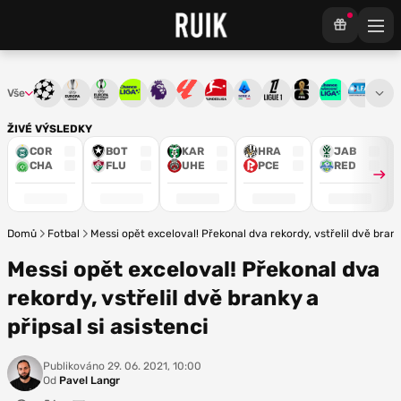
Vše
Liga mistrů
Evropská liga
Konferenční liga
Chance liga
Premier League
La Liga
Bundesliga
Serie A
Ligue 1
Mistrovství světa
Chance Národ
3. ČFL
M
ŽIVÉ VÝSLEDKY
COR
BOT
KAR
HRA
JAB
CHA
FLU
UHE
PCE
RED
Domů
Fotbal
Messi opět exceloval! Překonal dva rekordy, vstřelil dvě branky
Messi opět exceloval! Překonal dva
rekordy, vstřelil dvě branky a
připsal si asistenci
Publikováno
29. 06. 2021, 10:00
Od
Pavel Langr