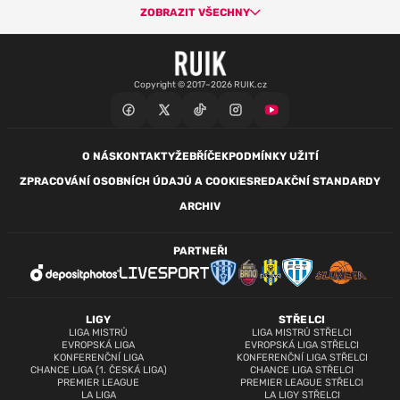
ZOBRAZIT VŠECHNY
Copyright © 2017–2026 RUIK.cz
O NÁS
KONTAKTY
ŽEBŘÍČEK
PODMÍNKY UŽITÍ
ZPRACOVÁNÍ OSOBNÍCH ÚDAJŮ A COOKIES
REDAKČNÍ STANDARDY
ARCHIV
PARTNEŘI
LIGY
STŘELCI
LIGA MISTRŮ
LIGA MISTRŮ STŘELCI
EVROPSKÁ LIGA
EVROPSKÁ LIGA STŘELCI
KONFERENČNÍ LIGA
KONFERENČNÍ LIGA STŘELCI
CHANCE LIGA (1. ČESKÁ LIGA)
CHANCE LIGA STŘELCI
PREMIER LEAGUE
PREMIER LEAGUE STŘELCI
LA LIGA
LA LIGY STŘELCI