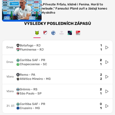
„Přivezte Frťalu, klidně i Fenina. Horší to
nebude.“ Fanoušci Plzně zuří a žádají konec
Hyského
VÝSLEDKY POSLEDNÍCH ZÁPASŮ
Botafogo - RJ
1
Dnes
Fluminense - RJ
1
Coritiba SAF - PR
2
Dnes
Chapecoense - SC
1
Remo - PA
2
Včera
Atlético Mineiro - MG
2
Grêmio - RS
2
Včera
São Paulo - SP
1
Coritiba SAF - PR
0
31. 07.
Cruzeiro - MG
1