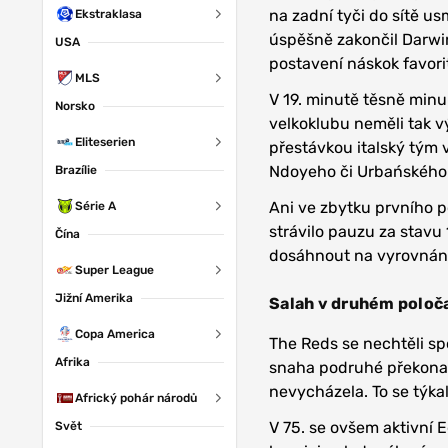
na zadní tyči do sítě us
Ekstraklasa
úspěšně zakončil Darw
USA
postavení náskok favori
MLS
V 19. minutě těsně minu
Norsko
velkoklubu neměli tak v
Eliteserien
přestávkou italský tým 
Ndoyeho či Urbańského 
Brazílie
Ani ve zbytku prvního p
Série A
strávilo pauzu za stavu
Čína
dosáhnout na vyrovnání, 
Super League
Jižní Amerika
Salah v druhém poloča
Copa America
The Reds se nechtěli sp
Afrika
snaha podruhé překona
nevycházela. To se týk
Africký pohár národů
V 75. se ovšem aktivní 
Svět