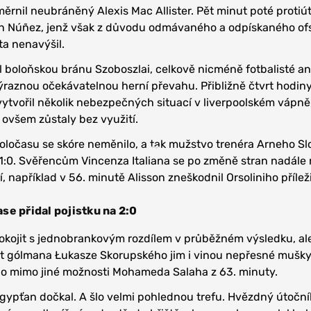
měrnil neubráněný Alexis Mac Allister. Pět minut poté protiú
in Núñez, jenž však z důvodu odmávaného a odpískaného of
ta nenavýšil.
l boloňskou bránu Szoboszlai, celkově nicméně fotbalisté a
ýraznou očekávatelnou herní převahu. Přibližně čtvrt hodin
vytvořil několik nebezpečných situací v liverpoolském vápně
ovšem zůstaly bez využití.
oločasu se skóre neměnilo, a tak mužstvo trenéra Arneho Sl
 1:0. Svěřencům Vincenza Italiana se po změně stran nadále 
například v 56. minutě Alisson zneškodnil Orsoliniho příleži
se přidal pojistku na 2:0
okojit s jednobrankovým rozdílem v průběžném výsledku, ale
t gólmana Łukasze Skorupského jim i vinou nepřesné mušky
alo mimo jiné možnosti Mohameda Salaha z 63. minuty.
Egypťan dočkal. A šlo velmi pohlednou trefu. Hvězdný útočník