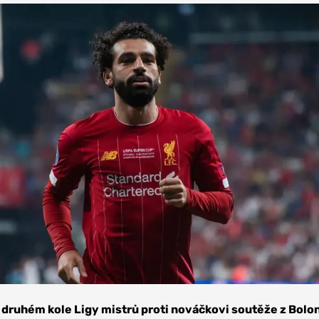
 druhém kole Ligy mistrů proti nováčkovi soutěže z Bolon