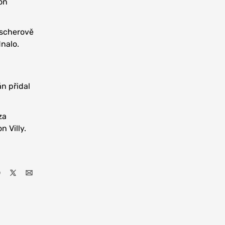
on
ischerově
dnalo.
n přidal
za
 Villy.