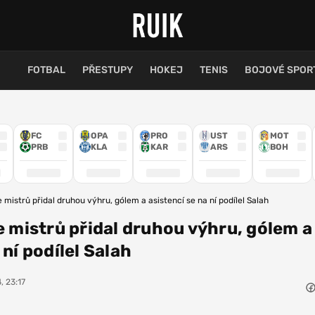
FOTBAL
PŘESTUPY
HOKEJ
TENIS
BOJOVÉ SPOR
FC
OPA
PRO
UST
MOT
PRB
KLA
KAR
ARS
BOH
e mistrů přidal druhou výhru, gólem a asistencí se na ní podílel Salah
ze mistrů přidal druhou výhru, gólem a
 ní podílel Salah
, 23:17