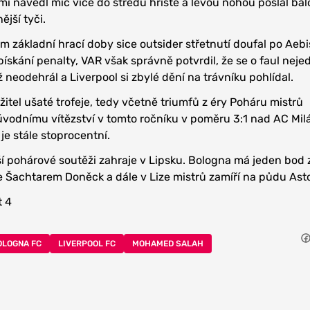
í navedl míč více do středu hřiště a levou nohou poslal bal
jší tyči.
 základní hrací doby sice outsider střetnutí doufal po Aeb
ískání penalty, VAR však správně potvrdil, že se o faul neje
 neodehrál a Liverpool si zbylé dění na trávníku pohlídal.
itel ušaté trofeje, tedy včetně triumfů z éry Poháru mistrů
úvodnímu vítězství v tomto ročníku v poměru 3:1 nad AC Milá
 je stále stoprocentní.
jší pohárové soutěži zahraje v Lipsku. Bologna má jeden bod 
Šachtarem Doněck a dále v Lize mistrů zamíří na půdu Aston
t 4
OLOGNA FC
LIVERPOOL FC
MOHAMED SALAH