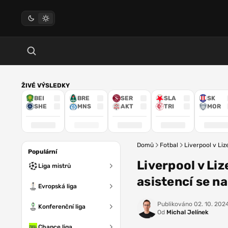
ŽIVÉ VÝSLEDKY
BEI
BRE
SER
SLA
SK
SHE
MNS
AKT
TRI
MOR
Domů
Fotbal
Liverpool v Liz
Populární
Liverpool v Li
Liga mistrů
asistencí se na
Evropská liga
Publikováno
02. 10. 2024
Konferenční liga
Od
Michal Jelínek
Chance liga