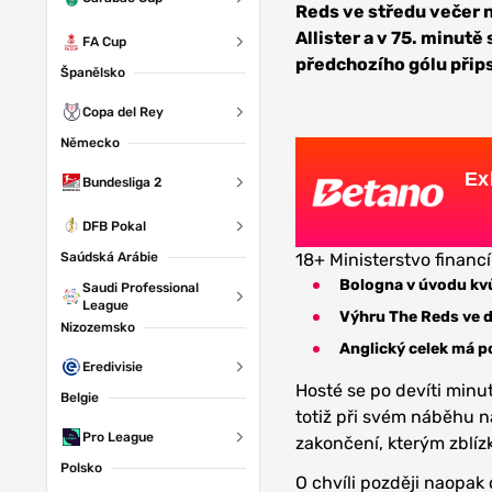
Reds ve středu večer n
Allister a v 75. minut
FA Cup
předchozího gólu přips
Španělsko
Copa del Rey
Německo
Ex
Bundesliga 2
DFB Pokal
Saúdská Arábie
18+ Ministerstvo financí
Bologna v úvodu kvůl
Saudi Professional
League
Výhru The Reds ve d
Nizozemsko
Anglický celek má p
Eredivisie
Hosté se po devíti minut
Belgie
totiž při svém náběhu n
Pro League
zakončení, kterým zblízk
Polsko
O chvíli později naopak