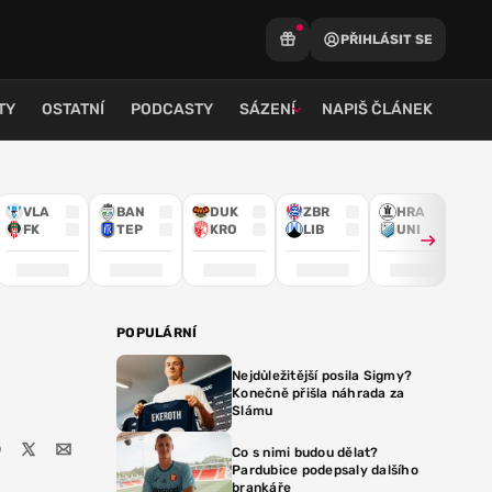
PŘIHLÁSIT SE
TY
OSTATNÍ
PODCASTY
SÁZENÍ
NAPIŠ ČLÁNEK
VLA
BAN
DUK
ZBR
HRA
FK
TEP
KRO
LIB
UNI
POPULÁRNÍ
Nejdůležitější posila Sigmy?
Konečně přišla náhrada za
Slámu
Co s nimi budou dělat?
Pardubice podepsaly dalšího
brankáře