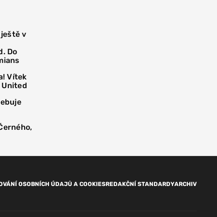
 ještě v
d. Do
mians
! Vítek
 United
řebuje
 Černého,
OVÁNÍ OSOBNÍCH ÚDAJŮ A COOKIES
REDAKČNÍ STANDARDY
ARCHIV