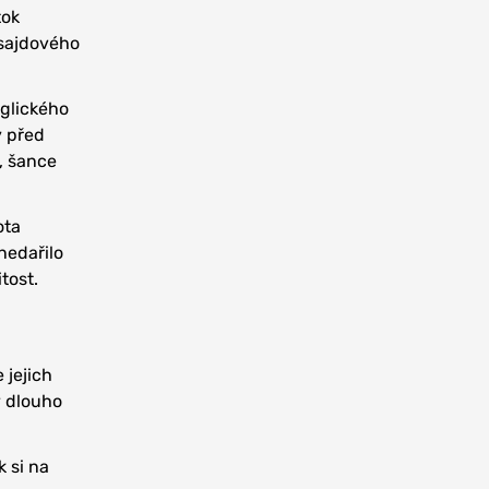
tok
sajdového
nglického
y před
, šance
ota
nedařilo
tost.
 jejich
 dlouho
 si na