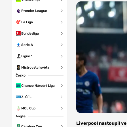
Premier League
La Liga
Bundesliga
Serie A
Ligue 1
Mistrovství světa
Česko
Chance Národní Liga
3. ČFL
MOL Cup
Anglie
Foto:
Depositphotos
Liverpool nastoupil ve
Carabao Cup