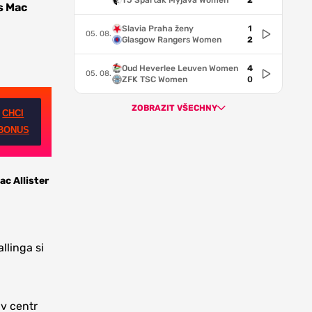
TJ Spartak Myjava Women
2
s Mac
Slavia Praha ženy
1
05. 08.
Glasgow Rangers Women
2
Oud Heverlee Leuven Women
4
05. 08.
ZFK TSC Women
0
ZOBRAZIT VŠECHNY
CHCI
BONUS
ac Allister
llinga si
ův centr