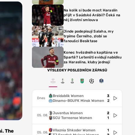
Na kolik si bude moct Haraslín
přijít v Saúdské Arábii? Čeká na
něj životní smlouva
Jinde podepisují Salaha, my
trpíme Černého, zlobí se
fanoušci Besiktase
Konec hvězdného kapitána ve
Spartě? Letenští evidují nabídku
za Haraslína, kluby jednají
VÝSLEDKY POSLEDNÍCH ZÁPASŮ
Breidablik Women
3
Dnes
Dinamo-BGUFK Minsk Women
2
Juventus Women
2
05. 08.
SCU Torreense Women
1
Vllaznia Shkoder Women
1
i. The
05. 08.