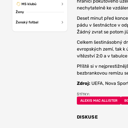
hranici pokutového územ
MS klubů
nechytatelně ke vzdáleně
Ženy
Deset minut před koncem
Ženský fotbal
pádu v šestnáctce v odp
Žádný zvrat se potom již
Celkem šestinásobný drž
evropských zemí, tak k 
vítězství 2:0 a v tabulce
Příště si v nejprestižně
bezbrankovou remízu se 
Zdroj:
UEFA, Nova Spor
ŠTÍTKY:
ALEXIS MAC ALLISTER
B
DISKUSE