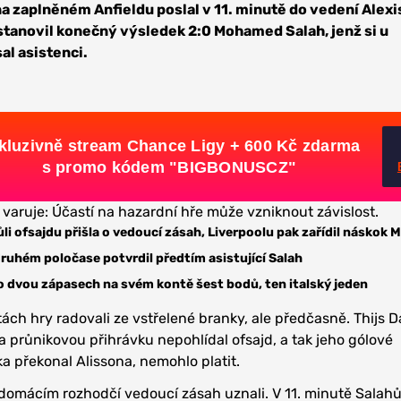
a zaplněném Anfieldu poslal v 11. minutě do vedení Alexi
ě stanovil konečný výsledek 2:0 Mohamed Salah, jenž si u
al asistenci.
kluzivně stream Chance Ligy + 600 Kč zdarma
s promo kódem "BIGBONUSCZ"
 varuje: Účastí na hazardní hře může vzniknout závislost.
i ofsajdu přišla o vedoucí zásah, Liverpoolu pak zařídil náskok M
ruhém poločase potvrdil předtím asistující Salah
o dvou zápasech na svém kontě šest bodů, ten italský jeden
ách hry radovali ze vstřelené branky, ale předčasně. Thijs Da
a průnikovou přihrávku nepohlídal ofsajd, a tak jeho gólové
a překonal Alissona, nemohlo platit.
 domácím rozhodčí vedoucí zásah uznali. V 11. minutě Salah