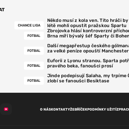
AT
Někdo musí z kola ven. Tito hráči by
létě mohli opustit pražskou Spartu
CHANCE LIGA
Zbrojovka hlásí kontroverzní přícho
Brna míří bývalý šéf Sparty či Bohe
FOTBAL
Další megapřestup českého gólmana
za velké peníze opouští Manchester
FOTBAL
Euforii z Lyonu stranou. Sparta pot
pravého beka, fanoušci prosí
FOTBAL
Jinde podepisují Salaha, my trpíme
zlobí se fanoušci Besiktase
FOTBAL
O NÁS
KONTAKTY
ŽEBŘÍČEK
PODMÍNKY UŽITÍ
ZPRAC