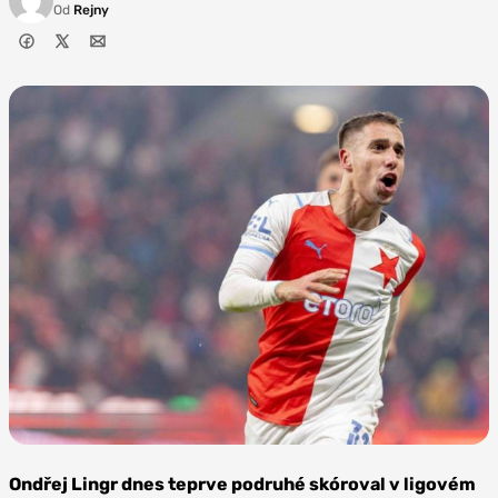
Od
Rejny
Zdroj: SK
Slavia Praha
Ondřej Lingr dnes teprve podruhé skóroval v ligovém