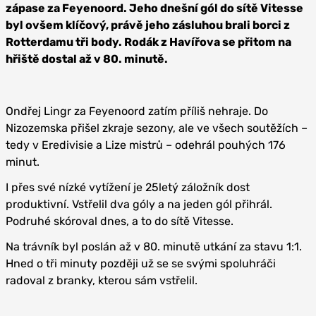
zápase za Feyenoord. Jeho dnešní gól do sítě Vitesse
byl ovšem klíčový, právě jeho zásluhou brali borci z
Rotterdamu tři body. Rodák z Havířova se přitom na
hřiště dostal až v 80. minutě.
Ondřej Lingr za Feyenoord zatím příliš nehraje. Do
Nizozemska přišel zkraje sezony, ale ve všech soutěžích –
tedy v Eredivisie a Lize mistrů – odehrál pouhých 176
minut.
I přes své nízké vytížení je 25letý záložník dost
produktivní. Vstřelil dva góly a na jeden gól přihrál.
Podruhé skóroval dnes, a to do sítě Vitesse.
Na trávník byl poslán až v 80. minutě utkání za stavu 1:1.
Hned o tři minuty později už se se svými spoluhráči
radoval z branky, kterou sám vstřelil.