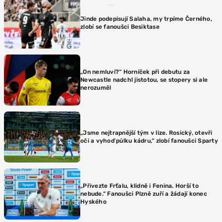
Jinde podepisují Salaha, my trpíme Černého,
zlobí se fanoušci Besiktase
„On nemluví?“ Horníček při debutu za
Newcastle nadchl jistotou, se stopery si ale
nerozuměl
„Jsme nejtrapnější tým v lize. Rosický, otevři
oči a vyhoď půlku kádru,“ zlobí fanoušci Sparty
„Přivezte Frťalu, klidně i Fenina. Horší to
nebude.“ Fanoušci Plzně zuří a žádají konec
Hyského