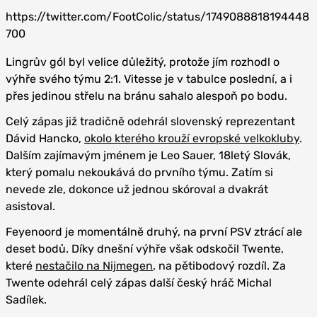
https://twitter.com/FootColic/status/1749088818194448
700
Lingrův gól byl velice důležitý, protože jím rozhodl o
výhře svého týmu 2:1. Vitesse je v tabulce poslední, a i
přes jedinou střelu na bránu sahalo alespoň po bodu.
Celý zápas již tradičně odehrál slovenský reprezentant
Dávid Hancko,
okolo kterého krouží evropské velkokluby
.
Dalším zajímavým jménem je Leo Sauer, 18letý Slovák,
který pomalu nekoukává do prvního týmu. Zatím si
nevede zle, dokonce už jednou skóroval a dvakrát
asistoval.
Feyenoord je momentálně druhý, na první PSV ztrácí ale
deset bodů. Díky dnešní výhře však odskočil Twente,
které
nestačilo na Nijmegen
, na pětibodový rozdíl. Za
Twente odehrál celý zápas další český hráč Michal
Sadílek.