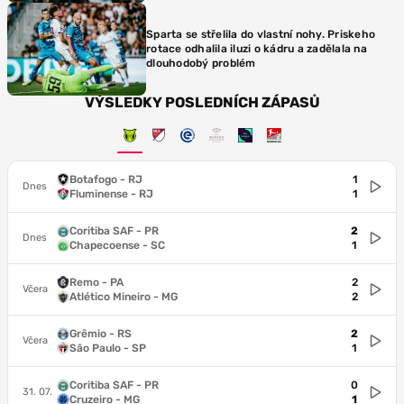
Sparta se střelila do vlastní nohy. Priskeho
rotace odhalila iluzi o kádru a zadělala na
dlouhodobý problém
VÝSLEDKY POSLEDNÍCH ZÁPASŮ
Botafogo - RJ
1
Dnes
Fluminense - RJ
1
Coritiba SAF - PR
2
Dnes
Chapecoense - SC
1
Remo - PA
2
Včera
Atlético Mineiro - MG
2
Grêmio - RS
2
Včera
São Paulo - SP
1
Coritiba SAF - PR
0
31. 07.
Cruzeiro - MG
1