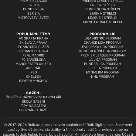
PREMIER LEAGUE
PREMIER LEAGUE STŘELCI
LA LIGA
LA LIGY STŘELCI
BUNDESLIGA
BUNDESLIGA STŘELCI
SERIE A
SERIA A STŘELCI
MISTROVSTVÍ SVĚTA
LEAGUE 1 STŘELCI
MS VE FOTBALE STŘELCI
POPULÁRNÍ TÝMY
PROGRAM LIG
AC SPARTA PRAHA
LIGA MISTRŮ PROGRAM
SK SLAVIA PRAHA
CHANCE LIGA PROGRAM
FC VIKTORIA PLZEŇ
EVROPSKÁ LIGA PROGRAM
FC BANÍK OSTRAVA
KONFERENČNÍ LIGA PROGRAM
REAL MADRID
PREMIER LEAGUE PROGRAM
FC BARCELONA
LA LIGA PROGRAM
MANCHESTER UNITED
BUNDESLIGA PROGRAM
ARSENAL
SERIE A PROGRAM
PSG
EXTRALIGA PROGRAM
CHELSEA
NHL PROGRAM
BAYERN MNICHOV
SÁZENÍ
ŽEBŘÍČEK SÁZKOVÝCH KANCELÁŘÍ
ŠKOLA SÁZENÍ
TIPY NA SÁZENÍ
SROVNÁNÍ KURZŮ
© 2017–2026 Ruik.cz je provozován společností Ruik Digital s.r.o. Sportovní
zprávy, live výsledky, statistiky, tržní hodnoty hráčů, preview a tipy na
sázení: fotbal, hokej, tenis, bojové sporty. Ministerstvo financí varuje: Účastí