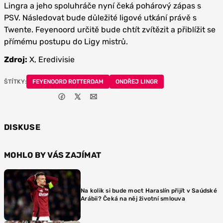
Lingra a jeho spoluhráče nyní čeká pohárový zápas s
PSV. Následovat bude důležité ligové utkání právě s
Twente. Feyenoord určitě bude chtít zvítězit a přiblížit se
přímému postupu do Ligy mistrů.
Zdroj:
X, Eredivisie
ŠTÍTKY:
FEYENOORD ROTTERDAM
ONDŘEJ LINGR
DISKUSE
MOHLO BY VÁS ZAJÍMAT
Na kolik si bude moct Haraslín přijít v Saúdské
Arábii? Čeká na něj životní smlouva