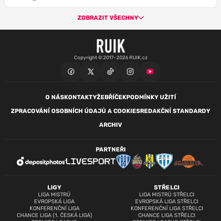
ZOBRAZIT VŠECHNY
Copyright © 2017–2026 RUIK.cz
O NÁS
KONTAKTY
ŽEBŘÍČEK
PODMÍNKY UŽITÍ
ZPRACOVÁNÍ OSOBNÍCH ÚDAJŮ A COOKIES
REDAKČNÍ STANDARDY
ARCHIV
PARTNEŘI
LIGY
STŘELCI
LIGA MISTRŮ
LIGA MISTRŮ STŘELCI
EVROPSKÁ LIGA
EVROPSKÁ LIGA STŘELCI
KONFERENČNÍ LIGA
KONFERENČNÍ LIGA STŘELCI
CHANCE LIGA (1. ČESKÁ LIGA)
CHANCE LIGA STŘELCI