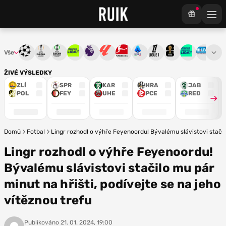
Vše
Liga mistrů
Evropská liga
Konferenční liga
Chance liga
Premier League
La Liga
Bundesliga
Serie A
Ligue 1
Mistrovství světa
Chance Národ
3. ČFL
M
ŽIVÉ VÝSLEDKY
ZLÍ
SPR
KAR
HRA
JAB
POL
FEY
UHE
PCE
RED
Domů
Fotbal
Lingr rozhodl o výhře Feyenoordu! Bývalému slávistovi stačilo
Lingr rozhodl o výhře Feyenoordu!
Bývalému slávistovi stačilo mu pár
minut na hřišti, podívejte se na jeho
vítěznou trefu
Publikováno
21. 01. 2024, 19:00