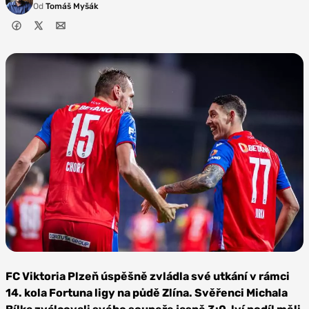
Od
Tomáš Myšák
Foto: FC
Viktoria
FC Viktoria Plzeň úspěšně zvládla své utkání v rámci
Plzeň
14. kola Fortuna ligy na půdě Zlína. Svěřenci Michala