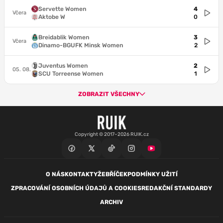
Servette Women
4
Včera
Aktobe W
0
Breidablik Women
3
Včera
Dinamo-BGUFK Minsk Women
2
Juventus Women
2
05. 08.
SCU Torreense Women
1
ZOBRAZIT VŠECHNY
Copyright © 2017–2026 RUIK.cz
O NÁS
KONTAKTY
ŽEBŘÍČEK
PODMÍNKY UŽITÍ
ZPRACOVÁNÍ OSOBNÍCH ÚDAJŮ A COOKIES
REDAKČNÍ STANDARDY
ARCHIV