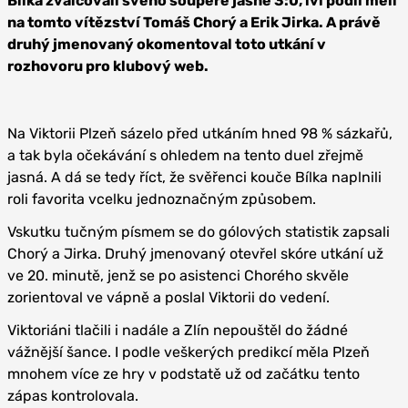
Bílka zválcovali svého soupeře jasně 3:0, lví podíl měli
na tomto vítězství Tomáš Chorý a Erik Jirka. A právě
druhý jmenovaný okomentoval toto utkání v
rozhovoru pro klubový web.
Na Viktorii Plzeň sázelo před utkáním hned 98 % sázkařů,
a tak byla očekávání s ohledem na tento duel zřejmě
jasná. A dá se tedy říct, že svěřenci kouče Bílka naplnili
roli favorita vcelku jednoznačným způsobem.
Vskutku tučným písmem se do gólových statistik zapsali
Chorý a Jirka. Druhý jmenovaný otevřel skóre utkání už
ve 20. minutě, jenž se po asistenci Chorého skvěle
zorientoval ve vápně a poslal Viktorii do vedení.
Viktoriáni tlačili i nadále a Zlín nepouštěl do žádné
vážnější šance. I podle veškerých predikcí měla Plzeň
mnohem více ze hry v podstatě už od začátku tento
zápas kontrolovala.