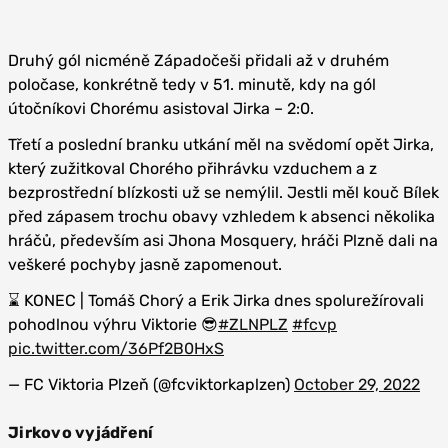
Druhý gól nicméně Západočeši přidali až v druhém
poločase, konkrétně tedy v 51. minutě, kdy na gól
útočníkovi Chorému asistoval Jirka – 2:0.
Třetí a poslední branku utkání měl na svědomí opět Jirka,
který zužitkoval Chorého přihrávku vzduchem a z
bezprostřední blízkosti už se nemýlil. Jestli měl kouč Bílek
před zápasem trochu obavy vzhledem k absenci několika
hráčů, především asi Jhona Mosquery, hráči Plzně dali na
veškeré pochyby jasně zapomenout.
⌛️ KONEC | Tomáš Chorý a Erik Jirka dnes spolurežírovali
pohodlnou výhru Viktorie 😎
#ZLNPLZ
#fcvp
pic.twitter.com/36Pf2B0HxS
— FC Viktoria Plzeň (@fcviktorkaplzen)
October 29, 2022
Jirkovo vyjádření