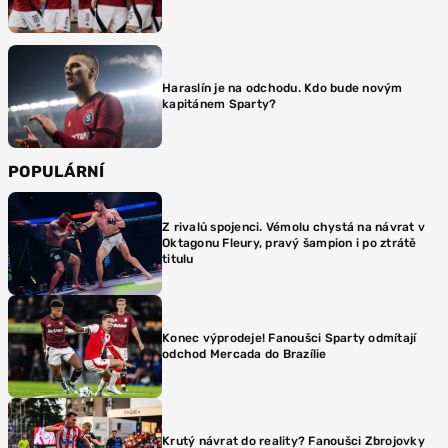
Haraslín je na odchodu. Kdo bude novým
kapitánem Sparty?
POPULÁRNÍ
Z rivalů spojenci. Vémolu chystá na návrat v
Oktagonu Fleury, pravý šampion i po ztrátě
titulu
Konec výprodeje! Fanoušci Sparty odmítají
odchod Mercada do Brazílie
Krutý návrat do reality? Fanoušci Zbrojovky