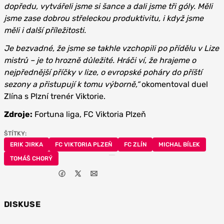
dopředu, vytvářeli jsme si šance a dali jsme tři góly. Měli
jsme zase dobrou střeleckou produktivitu, i když jsme
měli i další příležitosti.
Je bezvadné, že jsme se takhle vzchopili po přídělu v Lize
mistrů – je to hrozně důležité. Hráči ví, že hrajeme o
nejpřednější příčky v lize, o evropské poháry do příští
sezony a přistupují k tomu výborně,“
okomentoval duel
Zlína s Plzní trenér Viktorie.
Zdroje:
Fortuna liga, FC Viktoria Plzeň
ŠTÍTKY:
ERIK JIRKA
FC VIKTORIA PLZEŇ
FC ZLÍN
MICHAL BÍLEK
TOMÁŠ CHORÝ
DISKUSE