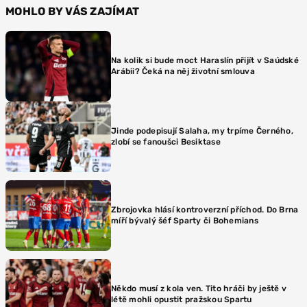
MOHLO BY VÁS ZAJÍMAT
Na kolik si bude moct Haraslín přijít v Saúdské
Arábii? Čeká na něj životní smlouva
Jinde podepisují Salaha, my trpíme Černého,
zlobí se fanoušci Besiktase
Zbrojovka hlásí kontroverzní příchod. Do Brna
míří bývalý šéf Sparty či Bohemians
Někdo musí z kola ven. Tito hráči by ještě v
létě mohli opustit pražskou Spartu