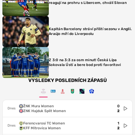
reagují na prohru s Libercem, chválí Slovan
Kapitán Barcelony stráví příští sezonu v Anglii.
Araújo míří do Liverpoolu
Z 3:0 na 3:3 za osm minut! Česká Lípa
šokovala Ústí a bere bod proti favoritovi
VÝSLEDKY POSLEDNÍCH ZÁPASŮ
ŽNK Mura Women
0
Dnes
ZNK Hajduk Split Women
2
Ferencvarosi TC Women
1
Dnes
KFF Mitrovica Women
2