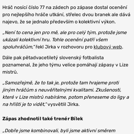
Hráč nosící číslo 77 na zádech po zápase dostal ocenění
pro nejlepšího hráče utkání, střelec dvou branek ale dává
najevo, že se jednalo především o kolektivní výkon.
„Není to cena jen pro mě, ale pro celý tým, protože jsme
ukázali kolektivní hru. Tohle ocenění patří všem
spoluhráčům,“
řekl Jirka v rozhovoru pro
klubový web
.
Dále pak pětadvacetiletý slovenský fotbalista
poznamenal, že jeho týmu velice pomáhají zápasy v Lize
mistrů.
„Samozřejmě, že to tak je, protože tam hrajeme proti
jiným hráčům s neuvěřitelnými kvalitami. Zkušenosti,
které v Lize mistrů nabíráme, potom přeneseme do ligy a
na hřišti je to vidět,“
vysvětlil Jirka.
Zápas zhodnotil také trenér Bílek
„Dobře jsme kombinovali, byli jsme aktivní směrem