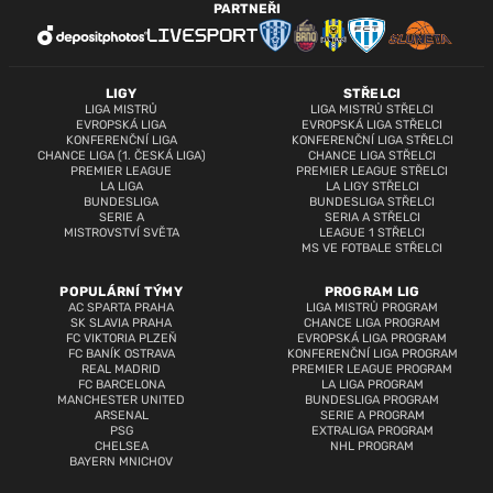
PARTNEŘI
LIGY
STŘELCI
LIGA MISTRŮ
LIGA MISTRŮ STŘELCI
EVROPSKÁ LIGA
EVROPSKÁ LIGA STŘELCI
KONFERENČNÍ LIGA
KONFERENČNÍ LIGA STŘELCI
CHANCE LIGA (1. ČESKÁ LIGA)
CHANCE LIGA STŘELCI
PREMIER LEAGUE
PREMIER LEAGUE STŘELCI
LA LIGA
LA LIGY STŘELCI
BUNDESLIGA
BUNDESLIGA STŘELCI
SERIE A
SERIA A STŘELCI
MISTROVSTVÍ SVĚTA
LEAGUE 1 STŘELCI
MS VE FOTBALE STŘELCI
POPULÁRNÍ TÝMY
PROGRAM LIG
AC SPARTA PRAHA
LIGA MISTRŮ PROGRAM
SK SLAVIA PRAHA
CHANCE LIGA PROGRAM
FC VIKTORIA PLZEŇ
EVROPSKÁ LIGA PROGRAM
FC BANÍK OSTRAVA
KONFERENČNÍ LIGA PROGRAM
REAL MADRID
PREMIER LEAGUE PROGRAM
FC BARCELONA
LA LIGA PROGRAM
MANCHESTER UNITED
BUNDESLIGA PROGRAM
ARSENAL
SERIE A PROGRAM
PSG
EXTRALIGA PROGRAM
CHELSEA
NHL PROGRAM
BAYERN MNICHOV