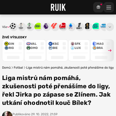
Vše
Liga mistrů
Evropská liga
Konferenční liga
Chance liga
Premier League
La Liga
Bundesliga
Serie A
Ligue 1
Mistrovství světa
Chance Národ
3. ČFL
M
ŽIVÉ VÝSLEDKY
GIN
VAL
KSC
SFK
MAG
RIG
OMO
BIE
LUX
BRA
Domů
Fotbal
Liga mistrů nám pomáhá, zkušenosti poté přenášíme do ligy, ř
Liga mistrů nám pomáhá,
zkušenosti poté přenášíme do ligy,
řekl Jirka po zápase se Zlínem. Jak
utkání ohodnotil kouč Bílek?
Publikováno
29. 10. 2022, 21:59