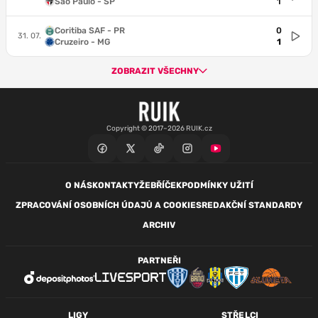
São Paulo - SP
1
Coritiba SAF - PR
0
31. 07.
Cruzeiro - MG
1
ZOBRAZIT VŠECHNY
Copyright © 2017–2026 RUIK.cz
O NÁS
KONTAKTY
ŽEBŘÍČEK
PODMÍNKY UŽITÍ
ZPRACOVÁNÍ OSOBNÍCH ÚDAJŮ A COOKIES
REDAKČNÍ STANDARDY
ARCHIV
PARTNEŘI
LIGY
STŘELCI