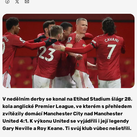
Zdroj: West
Ham United
V nedělním derby se konal na Etihad Stadium šlágr 28.
kola anglické Premier League, ve kterém s přehledem
zvítězily domácí Manchester City nad Manchester
United 4:1. K výkonu United se vyjádřili i její legendy
Gary Neville a Roy Keane. Ti svůj klub vůbec nešetřili.