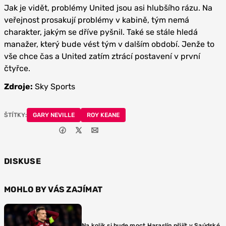
Jak je vidět, problémy United jsou asi hlubšího rázu. Na
veřejnost prosakují problémy v kabině, tým nemá
charakter, jakým se dříve pyšnil. Také se stále hledá
manažer, který bude vést tým v dalším období. Jenže to
vše chce čas a United zatím ztrácí postavení v první
čtyřce.
Zdroje:
Sky Sports
ŠTÍTKY:
GARY NEVILLE
ROY KEANE
DISKUSE
MOHLO BY VÁS ZAJÍMAT
Na kolik si bude moct Haraslín přijít v Saúdské