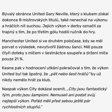
Bývalý obránce United Gary Neville, který s klubem získal
dokonce 8 mistrovských titulů, také nenechal na výkonu
a hráčích nit suchou. Jejich výkon v derby označil za
trapný s tím, že po třetím gólu hodili ručník do hry.
Manchester United si ve druhém poločase, kdy se měl
porvat o výsledek, nevytvořil žádnou šanci. Měl pouze
čtyři doteky s míčem v šestnáctce soupeře a držení míče
pouze 21 %.
Keane pak v hodnocení utkání pokračoval s tím, že výkon
United byl tak špatný, že
„pět nebo šest hráčů“
by už
nikdy nemělo hrát za klub.
Naopak výkon City dokázal ocenit.
„City jsou fantastický
tým, proto jsou šampioni. Nemuseli ani podat svůj
nejlepší výkon. Pořád měli před sebou ještě pár
rychlostních stupňů.“