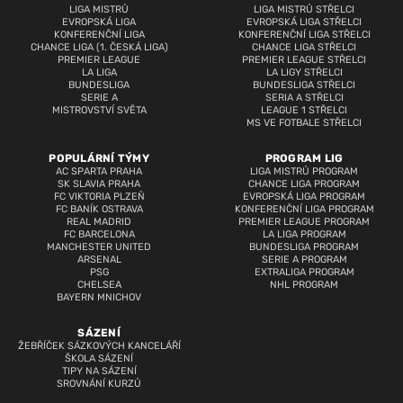
LIGA MISTRŮ
LIGA MISTRŮ STŘELCI
EVROPSKÁ LIGA
EVROPSKÁ LIGA STŘELCI
KONFERENČNÍ LIGA
KONFERENČNÍ LIGA STŘELCI
CHANCE LIGA (1. ČESKÁ LIGA)
CHANCE LIGA STŘELCI
PREMIER LEAGUE
PREMIER LEAGUE STŘELCI
LA LIGA
LA LIGY STŘELCI
BUNDESLIGA
BUNDESLIGA STŘELCI
SERIE A
SERIA A STŘELCI
MISTROVSTVÍ SVĚTA
LEAGUE 1 STŘELCI
MS VE FOTBALE STŘELCI
POPULÁRNÍ TÝMY
PROGRAM LIG
AC SPARTA PRAHA
LIGA MISTRŮ PROGRAM
SK SLAVIA PRAHA
CHANCE LIGA PROGRAM
FC VIKTORIA PLZEŇ
EVROPSKÁ LIGA PROGRAM
FC BANÍK OSTRAVA
KONFERENČNÍ LIGA PROGRAM
REAL MADRID
PREMIER LEAGUE PROGRAM
FC BARCELONA
LA LIGA PROGRAM
MANCHESTER UNITED
BUNDESLIGA PROGRAM
ARSENAL
SERIE A PROGRAM
PSG
EXTRALIGA PROGRAM
CHELSEA
NHL PROGRAM
BAYERN MNICHOV
SÁZENÍ
ŽEBŘÍČEK SÁZKOVÝCH KANCELÁŘÍ
ŠKOLA SÁZENÍ
TIPY NA SÁZENÍ
SROVNÁNÍ KURZŮ