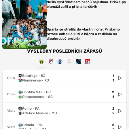
Nešlo vystřídat osm hráčů najednou. Priske po
blamáži zuřil a přiznal průšvih
Sparta se střelila do vlastní nohy. Priskeho
rotace odhalila iluzi o kádru a zadělala na
dlouhodobý problém
VÝSLEDKY POSLEDNÍCH ZÁPASŮ
Botafogo - RJ
1
Dnes
Fluminense - RJ
1
Coritiba SAF - PR
2
Dnes
Chapecoense - SC
1
Remo - PA
2
Včera
Atlético Mineiro - MG
2
Grêmio - RS
2
Včera