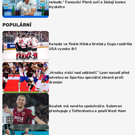
nebude.“ Fanoušci Plzně zuří a žádají konec
Hyského
POPULÁRNÍ
Kanada ve finále Hlinka Gretzky Cupu rozdrtila
USA vysoko 8:1
„Hrozby visící nad událostí.“ Lyon nasadí před
odvetou se Spartou speciální zbraně proti
dronům
Souček má nového spoluhráče. Solomon
přestupuje z Tottenhamu a posílí West Ham