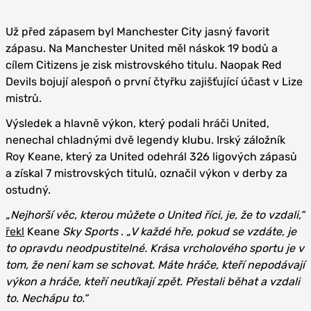
Už před zápasem byl Manchester City jasný favorit
zápasu. Na Manchester United měl náskok 19 bodů a
cílem Citizens je zisk mistrovského titulu. Naopak Red
Devils bojují alespoň o první čtyřku zajišťující účast v Lize
mistrů.
Výsledek a hlavně výkon, který podali hráči United,
nenechal chladnými dvě legendy klubu. Irský záložník
Roy Keane, který za United odehrál 326 ligových zápasů
a získal 7 mistrovských titulů, označil výkon v derby za
ostudný.
„Nejhorší věc, kterou můžete o United říci, je, že to vzdali,“
řekl
Keane
Sky Sports
.
„V každé hře, pokud se vzdáte, je
to opravdu neodpustitelné. Krása vrcholového sportu je v
tom, že není kam se schovat. Máte hráče, kteří nepodávají
výkon a hráče, kteří neutíkají zpět. Přestali běhat a vzdali
to. Nechápu to.“