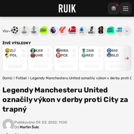
Vše
Liga mistrů
Evropská liga
Konferenční liga
Chance liga
Premier League
La Liga
Bundesliga
Serie A
Ligue 1
Mistrovství světa
Chance Národ
3. ČFL
M
ŽIVÉ VÝSLEDKY
ZLÍ
KAR
HRA
JAB
SIG
POL
UHE
PCE
RED
SLO
Domů
Fotbal
Legendy Manchesteru United označily výkon v derby proti Ci
Legendy Manchesteru United
označily výkon v derby proti City za
trapný
Publikováno
09. 03. 2022, 11:00
Od
Martin Šulc