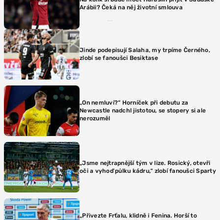
Arábii? Čeká na něj životní smlouva
Jinde podepisují Salaha, my trpíme Černého,
zlobí se fanoušci Besiktase
„On nemluví?“ Horníček při debutu za
Newcastle nadchl jistotou, se stopery si ale
nerozuměl
„Jsme nejtrapnější tým v lize. Rosický, otevři
oči a vyhoď půlku kádru,“ zlobí fanoušci Sparty
„Přivezte Frťalu, klidně i Fenina. Horší to