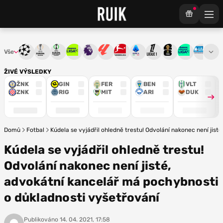
Vše
Liga mistrů
Evropská liga
Konferenční liga
Chance liga
Premier League
La Liga
Bundesliga
Serie A
Ligue 1
Mistrovství světa
Chance Národ
3. ČFL
M
ŽIVÉ VÝSLEDKY
ŽNK
GIN
FER
BEN
VLT
ZNK
RIG
MIT
ARI
DUK
Domů
Fotbal
Kúdela se vyjádřil ohledně trestu! Odvolání nakonec není jis
Kúdela se vyjádřil ohledně trestu!
Odvolání nakonec není jisté,
advokátní kancelář má pochybnosti
o důkladnosti vyšetřování
Publikováno
14. 04. 2021, 17:58