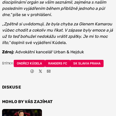
disciplinární orgán se vším seznámil, zejména s naším
posledním vyjádřením během přibližně jednoho a půl
dne,“
píše se v prohlášení.
„Zpětně si uvědomuji, že byla chyba za Glenem Kamarou
vůbec chodit a cokoliv mu říkat. V zápase byly emoce a já
už to teď bohužel nedokážu vrátit zpátky. Je mi to moc
líto,“
doplnil své vyjádření Kúdela.
Zdroj:
Advokátní kancelář Urban & Hejduk
ŠTÍTKY:
ONDŘEJ KÚDELA
RANGERS FC
SK SLAVIA PRAHA
DISKUSE
MOHLO BY VÁS ZAJÍMAT