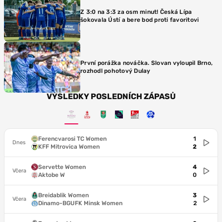
Z 3:0 na 3:3 za osm minut! Česká Lípa
šokovala Ústí a bere bod proti favoritovi
První porážka nováčka. Slovan vyloupil Brno,
rozhodl pohotový Dulay
VÝSLEDKY POSLEDNÍCH ZÁPASŮ
Ferencvarosi TC Women
1
Dnes
KFF Mitrovica Women
2
Servette Women
4
Včera
Aktobe W
0
Breidablik Women
3
Včera
Dinamo-BGUFK Minsk Women
2