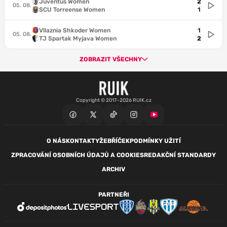
Juventus Women
2
05. 08.
SCU Torreense Women
1
Vllaznia Shkoder Women
1
05. 08.
TJ Spartak Myjava Women
2
ZOBRAZIT VŠECHNY
Copyright © 2017–2026 RUIK.cz
O NÁS
KONTAKTY
ŽEBŘÍČEK
PODMÍNKY UŽITÍ
ZPRACOVÁNÍ OSOBNÍCH ÚDAJŮ A COOKIES
REDAKČNÍ STANDARDY
ARCHIV
PARTNEŘI