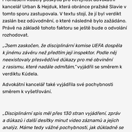
kancelář Urban & Hejduk, která obránce pražské Slavie v
tomto sporu zastupovala. V textu stojí, že jí byl verdikt
zaslán bez odůvodnění, o které následně bylo zažádáno.
Právě na základě tohoto faktoru se ještě bude o odvolání
rozhodovat.
„Jsem zaskočen, že disciplinární komise UEFA dospěla
k jinému závěru než předtím její inspektor. Podle něj
neexistovaly přesvědčivé důkazy pro mé obvinění
z rasismu, které nadále odmítám,“
vyjádřil se směrem k
verdiktu Kúdela.
Advokátní kancelář také vyjádřila své pochybnosti
směrem k vyšetřování.
„
Disciplinární spis měl přes 130 stran vyjádření, zpráv
a důkazů i další desítky minut video záznamů a jejich
analýz. Máme tedy vážné pochybnosti, jak důkladně se