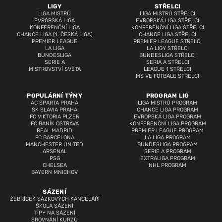
LIGY
STŘELCI
LIGA MISTRŮ
LIGA MISTRŮ STŘELCI
EVROPSKÁ LIGA
EVROPSKÁ LIGA STŘELCI
KONFERENČNÍ LIGA
KONFERENČNÍ LIGA STŘELCI
CHANCE LIGA (1. ČESKÁ LIGA)
CHANCE LIGA STŘELCI
PREMIER LEAGUE
PREMIER LEAGUE STŘELCI
LA LIGA
LA LIGY STŘELCI
BUNDESLIGA
BUNDESLIGA STŘELCI
SERIE A
SERIA A STŘELCI
MISTROVSTVÍ SVĚTA
LEAGUE 1 STŘELCI
MS VE FOTBALE STŘELCI
POPULÁRNÍ TÝMY
PROGRAM LIG
AC SPARTA PRAHA
LIGA MISTRŮ PROGRAM
SK SLAVIA PRAHA
CHANCE LIGA PROGRAM
FC VIKTORIA PLZEŇ
EVROPSKÁ LIGA PROGRAM
FC BANÍK OSTRAVA
KONFERENČNÍ LIGA PROGRAM
REAL MADRID
PREMIER LEAGUE PROGRAM
FC BARCELONA
LA LIGA PROGRAM
MANCHESTER UNITED
BUNDESLIGA PROGRAM
ARSENAL
SERIE A PROGRAM
PSG
EXTRALIGA PROGRAM
CHELSEA
NHL PROGRAM
BAYERN MNICHOV
SÁZENÍ
ŽEBŘÍČEK SÁZKOVÝCH KANCELÁŘÍ
ŠKOLA SÁZENÍ
TIPY NA SÁZENÍ
SROVNÁNÍ KURZŮ