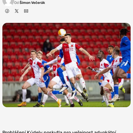
Od
Šimon Večerák
Zdroj: SK
Slavia Praha
Prohlášení Kúdely poskytla pro veřejnost advokátní