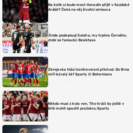
Na kolik si bude moct Haraslín přijít v Saúdské
Arábii? Čeká na něj životní smlouva
Jinde podepisují Salaha, my trpíme Černého,
zlobí se fanoušci Besiktase
Zbrojovka hlásí kontroverzní příchod. Do Brna
míří bývalý šéf Sparty či Bohemians
Někdo musí z kola ven. Tito hráči by ještě v
létě mohli opustit pražskou Spartu