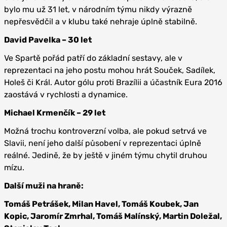
bylo mu už 31 let, v národním týmu nikdy výrazně
nepřesvědčil a v klubu také nehraje úplně stabilně.
David Pavelka – 30 let
Ve Spartě pořád patří do základní sestavy, ale v
reprezentaci na jeho postu mohou hrát Souček, Sadílek,
Holeš či Král. Autor gólu proti Brazílii a účastník Eura 2016
zaostává v rychlosti a dynamice.
Michael Krmenčík – 29 let
Možná trochu kontroverzní volba, ale pokud setrvá ve
Slavii, není jeho další působení v reprezentaci úplně
reálné. Jedině, že by ještě v jiném týmu chytil druhou
mízu.
Další muži na hraně:
Tomáš Petrášek, Milan Havel, Tomáš Koubek, Jan
Kopic, Jaromír Zmrhal, Tomáš Malínský, Martin Doležal,