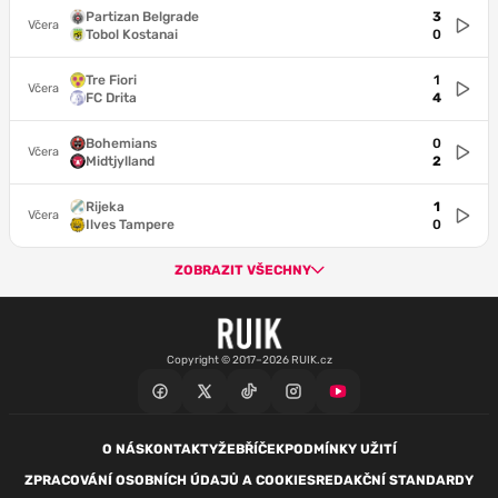
Partizan Belgrade
3
Včera
Tobol Kostanai
0
Tre Fiori
1
Včera
FC Drita
4
Bohemians
0
Včera
Midtjylland
2
Rijeka
1
Včera
Ilves Tampere
0
ZOBRAZIT VŠECHNY
Copyright © 2017–2026 RUIK.cz
O NÁS
KONTAKTY
ŽEBŘÍČEK
PODMÍNKY UŽITÍ
ZPRACOVÁNÍ OSOBNÍCH ÚDAJŮ A COOKIES
REDAKČNÍ STANDARDY