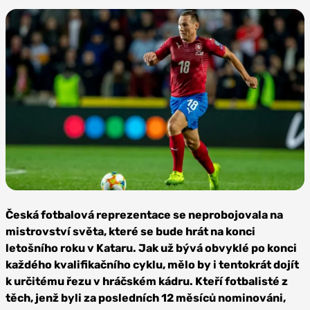
Zdroj: SK
Slavia Praha
Česká fotbalová reprezentace se neprobojovala na
mistrovství světa, které se bude hrát na konci
letošního roku v Kataru. Jak už bývá obvyklé po konci
každého kvalifikačního cyklu, mělo by i tentokrát dojít
k určitému řezu v hráčském kádru. Kteří fotbalisté z
těch, jenž byli za posledních 12 měsíců nominováni,