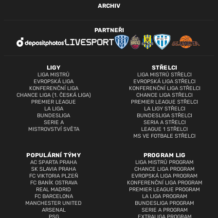
ARCHIV
PARTNEŘI
LIGY
STŘELCI
LIGA MISTRŮ
LIGA MISTRŮ STŘELCI
EVROPSKÁ LIGA
EVROPSKÁ LIGA STŘELCI
KONFERENČNÍ LIGA
KONFERENČNÍ LIGA STŘELCI
CHANCE LIGA (1. ČESKÁ LIGA)
CHANCE LIGA STŘELCI
PREMIER LEAGUE
PREMIER LEAGUE STŘELCI
LA LIGA
LA LIGY STŘELCI
BUNDESLIGA
BUNDESLIGA STŘELCI
SERIE A
SERIA A STŘELCI
MISTROVSTVÍ SVĚTA
LEAGUE 1 STŘELCI
MS VE FOTBALE STŘELCI
POPULÁRNÍ TÝMY
PROGRAM LIG
AC SPARTA PRAHA
LIGA MISTRŮ PROGRAM
SK SLAVIA PRAHA
CHANCE LIGA PROGRAM
FC VIKTORIA PLZEŇ
EVROPSKÁ LIGA PROGRAM
FC BANÍK OSTRAVA
KONFERENČNÍ LIGA PROGRAM
REAL MADRID
PREMIER LEAGUE PROGRAM
FC BARCELONA
LA LIGA PROGRAM
MANCHESTER UNITED
BUNDESLIGA PROGRAM
ARSENAL
SERIE A PROGRAM
PSG
EXTRALIGA PROGRAM