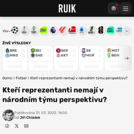
Vše
Liga mistrů
Evropská liga
Konferenční liga
Chance liga
Premier League
La Liga
Bundesliga
Serie A
Ligue 1
Mistrovství světa
Chance Národ
3. ČFL
M
ŽIVÉ VÝSLEDKY
BRE
BEI
SER
SK
MOT
MNS
SHE
AKT
MOR
BOH
Domů
Fotbal
Kteří reprezentanti nemají v národním týmu perspektivu?
Kteří reprezentanti nemají v
národním týmu perspektivu?
Publikováno
31. 03. 2022, 14:00
Od
Jiří Chládek