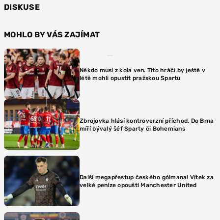
DISKUSE
MOHLO BY VÁS ZAJÍMAT
Někdo musí z kola ven. Tito hráči by ještě v
létě mohli opustit pražskou Spartu
Zbrojovka hlásí kontroverzní příchod. Do Brna
míří bývalý šéf Sparty či Bohemians
Další megapřestup českého gólmana! Vítek za
velké peníze opouští Manchester United