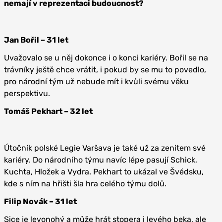
nemají v reprezentaci budoucnost?
Jan Bořil – 31 let
Uvažovalo se u něj dokonce i o konci kariéry. Bořil se na
trávníky ještě chce vrátit, i pokud by se mu to povedlo,
pro národní tým už nebude mít i kvůli svému věku
perspektivu.
Tomáš Pekhart – 32 let
Útočník polské Legie Varšava je také už za zenitem své
kariéry. Do národního týmu navíc lépe pasují Schick,
Kuchta, Hložek a Vydra. Pekhart to ukázal ve Švédsku,
kde s ním na hřišti šla hra celého týmu dolů.
Filip Novák – 31 let
Sice je levonohý a může hrát stopera i levého beka, ale