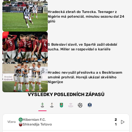
Hradecká zbraň do Turecka. Teenager z
Nigérie má potenciál, minulou sezonu dal 24
gólů
S Boleslaví slavil, ve Spartě zažil období
sucha. Miller se rozpovídal o kariéře
Hradec nevyužil přesilovku a s Besiktasem
smolně prohrál. Horejš ukázal skvělého
Nigerijce
VÝSLEDKY POSLEDNÍCH ZÁPASŮ
Hibernian F.C.
2
Včera
Shkendija Tetovo
1