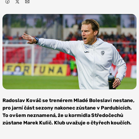
Foto: FK
Pardubice
Radoslav Kováč se trenérem Mladé Boleslavi nestane,
pro jarní část sezony nakonec zůstane v Pardubicích.
To ovšem neznamená, že u kormidla Středočechů
zůstane Marek Kulič. Klub uvažuje o čtyřech koučích.