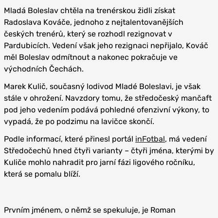
Mladá Boleslav chtěla na trenérskou židli získat
Radoslava Kováče, jednoho z nejtalentovanějších
českých trenérů, který se rozhodl rezignovat v
Pardubicích. Vedení však jeho rezignaci nepřijalo, Kováč
měl Boleslav odmítnout a nakonec pokračuje ve
východních Čechách.
Marek Kulič, současný lodivod Mladé Boleslavi, je však
stále v ohrožení. Navzdory tomu, že středočeský mančaft
pod jeho vedením podává pohledné ofenzivní výkony, to
vypadá, že po podzimu na lavičce skončí.
Podle informací, které přinesl portál
inFotbal
, má vedení
Středočechů hned čtyři varianty – čtyři jména, kterými by
Kuliče mohlo nahradit pro jarní fázi ligového ročníku,
která se pomalu blíží.
Prvním jménem, o němž se spekuluje, je Roman