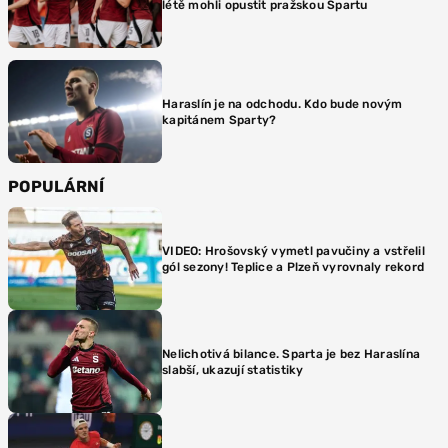
létě mohli opustit pražskou Spartu
Haraslín je na odchodu. Kdo bude novým
kapitánem Sparty?
POPULÁRNÍ
VIDEO: Hrošovský vymetl pavučiny a vstřelil
gól sezony! Teplice a Plzeň vyrovnaly rekord
Nelichotivá bilance. Sparta je bez Haraslína
slabší, ukazují statistiky