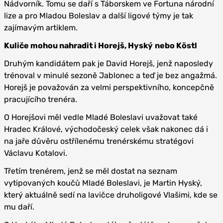
Nádvorník. Tomu se daří s Táborskem ve Fortuna národní
lize a pro Mladou Boleslav a další ligové týmy je tak
zajímavým artiklem.
Kuliče mohou nahradit i Horejš, Hyský
nebo Köstl
Druhým kandidátem pak je David Horejš, jenž naposledy
trénoval v minulé sezoně Jablonec a teď je bez angažmá.
Horejš je považován za velmi perspektivního, koncepčně
pracujícího trenéra.
O Horejšovi měl vedle Mladé Boleslavi uvažovat také
Hradec Králové, východočeský celek však nakonec dá i
na jaře důvěru ostřílenému trenérskému stratégovi
Václavu Kotalovi.
Třetím trenérem, jenž se měl dostat na seznam
vytipovaných koučů Mladé Boleslavi, je Martin Hyský,
který aktuálně sedí na lavičce druholigové Vlašimi, kde se
mu daří.