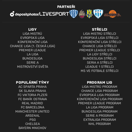
PARTNEŘI
LIGY
STŘELCI
LIGA MISTRŮ
LIGA MISTRŮ STŘELCI
EVROPSKÁ LIGA
EVROPSKÁ LIGA STŘELCI
KONFERENČNÍ LIGA
KONFERENČNÍ LIGA STŘELCI
CHANCE LIGA (1. ČESKÁ LIGA)
CHANCE LIGA STŘELCI
PREMIER LEAGUE
PREMIER LEAGUE STŘELCI
LA LIGA
LA LIGY STŘELCI
BUNDESLIGA
BUNDESLIGA STŘELCI
SERIE A
SERIA A STŘELCI
MISTROVSTVÍ SVĚTA
LEAGUE 1 STŘELCI
MS VE FOTBALE STŘELCI
POPULÁRNÍ TÝMY
PROGRAM LIG
AC SPARTA PRAHA
LIGA MISTRŮ PROGRAM
SK SLAVIA PRAHA
CHANCE LIGA PROGRAM
FC VIKTORIA PLZEŇ
EVROPSKÁ LIGA PROGRAM
FC BANÍK OSTRAVA
KONFERENČNÍ LIGA PROGRAM
REAL MADRID
PREMIER LEAGUE PROGRAM
FC BARCELONA
LA LIGA PROGRAM
MANCHESTER UNITED
BUNDESLIGA PROGRAM
ARSENAL
SERIE A PROGRAM
PSG
EXTRALIGA PROGRAM
CHELSEA
NHL PROGRAM
BAYERN MNICHOV