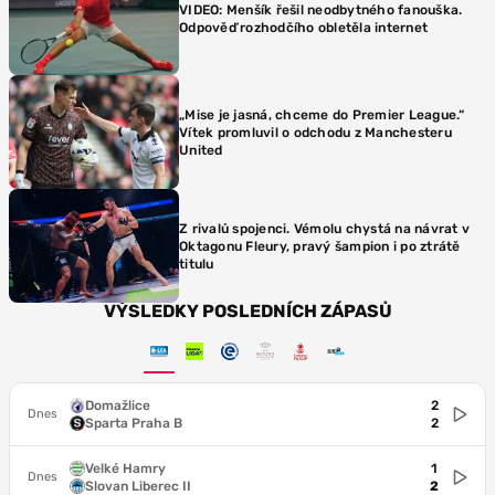
VIDEO: Menšík řešil neodbytného fanouška.
Odpověď rozhodčího obletěla internet
„Mise je jasná, chceme do Premier League.“
Vítek promluvil o odchodu z Manchesteru
United
Z rivalů spojenci. Vémolu chystá na návrat v
Oktagonu Fleury, pravý šampion i po ztrátě
titulu
VÝSLEDKY POSLEDNÍCH ZÁPASŮ
Domažlice
2
Dnes
Sparta Praha B
2
Velké Hamry
1
Dnes
Slovan Liberec II
2