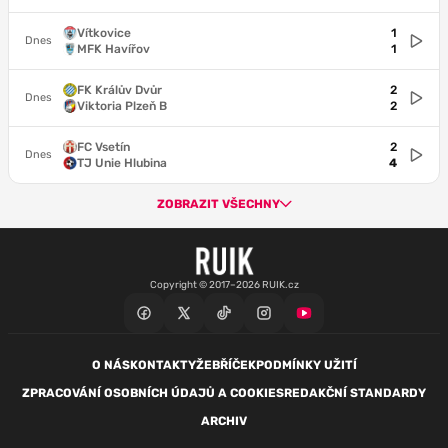
Vítkovice
1
Dnes
MFK Havířov
1
FK Králův Dvůr
2
Dnes
Viktoria Plzeň B
2
FC Vsetín
2
Dnes
TJ Unie Hlubina
4
ZOBRAZIT VŠECHNY
Copyright © 2017–2026 RUIK.cz
O NÁS
KONTAKTY
ŽEBŘÍČEK
PODMÍNKY UŽITÍ
ZPRACOVÁNÍ OSOBNÍCH ÚDAJŮ A COOKIES
REDAKČNÍ STANDARDY
ARCHIV