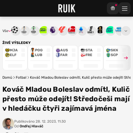
Vše
Liga mistrů
Evropská liga
Konferenční liga
Chance liga
Premier League
La Liga
Bundesliga
Serie A
Ligue 1
Mistrovství světa
Chance Národ
3. ČFL
M
ŽIVÉ VÝSLEDKY
MJA
POG
AUS
STA
SKN
ELF
LUB
FAR
FRE
SCP
Domů
Fotbal
Kováč Mladou Boleslav odmítl, Kulič přesto může odejít! Stře
Kováč Mladou Boleslav odmítl, Kulič
přesto může odejít! Středočeši mají
v hledáčku čtyři zajímavá jména
Publikováno
28. 12. 2023, 11:30
Od
Ondřej Hlaváč