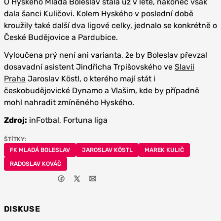
O Hyského Mladá Boleslav stála už v létě, nakonec však
dala šanci Kuličovi. Kolem Hyského v poslední době
kroužily také další dva ligové celky, jednalo se konkrétně o
České Budějovice a Pardubice.
Vyloučena prý není ani varianta, že by Boleslav převzal
dosavadní asistent Jindřicha Trpišovského ve
Slavii
Praha
Jaroslav Köstl, o kterého mají stát i
českobudějovické Dynamo a Vlašim, kde by případně
mohl nahradit zmíněného Hyského.
Zdroj:
inFotbal, Fortuna liga
ŠTÍTKY:
FK MLADÁ BOLESLAV
JAROSLAV KÖSTL
MAREK KULIČ
RADOSLAV KOVÁČ
DISKUSE