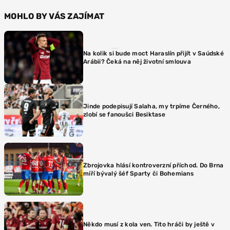
MOHLO BY VÁS ZAJÍMAT
Na kolik si bude moct Haraslín přijít v Saúdské
Arábii? Čeká na něj životní smlouva
Jinde podepisují Salaha, my trpíme Černého,
zlobí se fanoušci Besiktase
Zbrojovka hlásí kontroverzní příchod. Do Brna
míří bývalý šéf Sparty či Bohemians
Někdo musí z kola ven. Tito hráči by ještě v