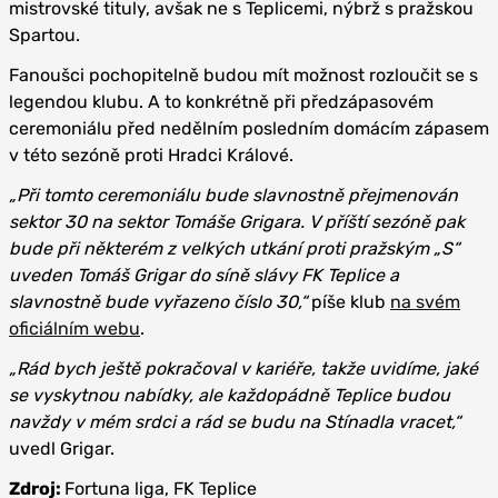
mistrovské tituly, avšak ne s Teplicemi, nýbrž s pražskou
Spartou.
Fanoušci pochopitelně budou mít možnost rozloučit se s
legendou klubu. A to konkrétně při předzápasovém
ceremoniálu před nedělním posledním domácím zápasem
v této sezóně proti Hradci Králové.
„Při tomto ceremoniálu bude slavnostně přejmenován
sektor 30 na sektor Tomáše Grigara. V příští sezóně pak
bude při některém z velkých utkání proti pražským „S“
uveden Tomáš Grigar do síně slávy FK Teplice a
slavnostně bude vyřazeno číslo 30,“
píše klub
na svém
oficiálním webu
.
„Rád bych ještě pokračoval v kariéře, takže uvidíme, jaké
se vyskytnou nabídky, ale každopádně Teplice budou
navždy v mém srdci a rád se budu na Stínadla vracet,“
uvedl Grigar.
Zdroj:
Fortuna liga, FK Teplice