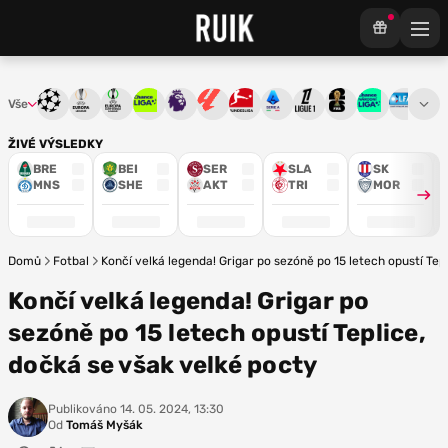
Vše
Liga mistrů
Evropská liga
Konferenční liga
Chance liga
Premier League
La Liga
Bundesliga
Serie A
Ligue 1
Mistrovství světa
Chance Národ
3. ČFL
M
ŽIVÉ VÝSLEDKY
BRE
BEI
SER
SLA
SK
MNS
SHE
AKT
TRI
MOR
Domů
Fotbal
Končí velká legenda! Grigar po sezóně po 15 letech opustí Tep
Končí velká legenda! Grigar po
sezóně po 15 letech opustí Teplice,
dočká se však velké pocty
Publikováno
14. 05. 2024, 13:30
Od
Tomáš Myšák