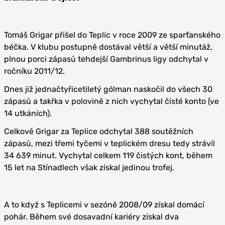
Tomáš Grigar přišel do Teplic v roce 2009 ze sparťanského
béčka. V klubu postupně dostával větší a větší minutáž,
plnou porci zápasů tehdejší Gambrinus ligy odchytal v
ročníku 2011/12.
Dnes již jednačtyřicetiletý gólman naskočil do všech 30
zápasů a takřka v polovině z nich vychytal čisté konto (ve
14 utkáních).
Celkově Grigar za Teplice odchytal 388 soutěžních
zápasů, mezi třemi tyčemi v teplickém dresu tedy strávil
34 639 minut. Vychytal celkem 119 čistých kont, během
15 let na Stínadlech však získal jedinou trofej.
A to když s Teplicemi v sezóně 2008/09 získal domácí
pohár. Během své dosavadní kariéry získal dva