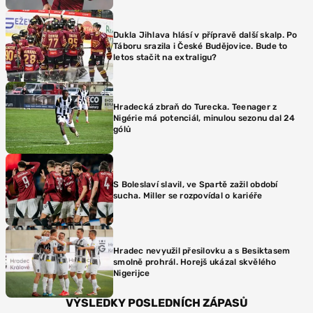
Dukla Jihlava hlásí v přípravě další skalp. Po
Táboru srazila i České Budějovice. Bude to
letos stačit na extraligu?
Hradecká zbraň do Turecka. Teenager z
Nigérie má potenciál, minulou sezonu dal 24
gólů
S Boleslaví slavil, ve Spartě zažil období
sucha. Miller se rozpovídal o kariéře
Hradec nevyužil přesilovku a s Besiktasem
smolně prohrál. Horejš ukázal skvělého
Nigerijce
VÝSLEDKY POSLEDNÍCH ZÁPASŮ