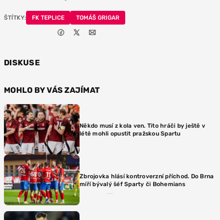
ŠTÍTKY:
FK TEPLICE
TOMÁŠ GRIGAR
DISKUSE
MOHLO BY VÁS ZAJÍMAT
Někdo musí z kola ven. Tito hráči by ještě v
létě mohli opustit pražskou Spartu
Zbrojovka hlásí kontroverzní příchod. Do Brna
míří bývalý šéf Sparty či Bohemians