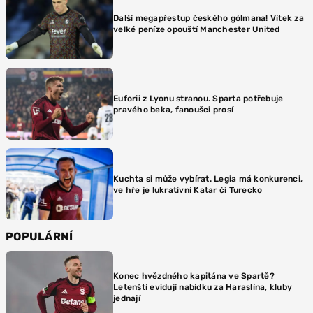
Další megapřestup českého gólmana! Vítek za
velké peníze opouští Manchester United
Euforii z Lyonu stranou. Sparta potřebuje
pravého beka, fanoušci prosí
Kuchta si může vybírat. Legia má konkurenci,
ve hře je lukrativní Katar či Turecko
POPULÁRNÍ
Konec hvězdného kapitána ve Spartě?
Letenští evidují nabídku za Haraslína, kluby
jednají