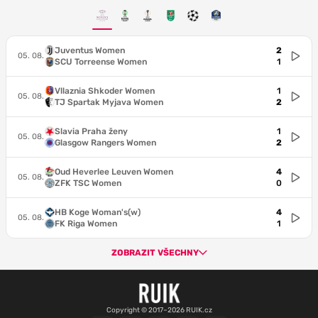
Juventus Women
2
05. 08.
SCU Torreense Women
1
Vllaznia Shkoder Women
1
05. 08.
TJ Spartak Myjava Women
2
Slavia Praha ženy
1
05. 08.
Glasgow Rangers Women
2
Oud Heverlee Leuven Women
4
05. 08.
ZFK TSC Women
0
HB Koge Woman's(w)
4
05. 08.
FK Riga Women
1
ZOBRAZIT VŠECHNY
Copyright © 2017–2026 RUIK.cz