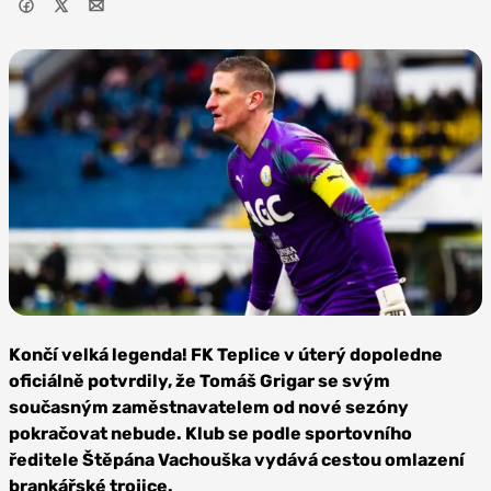
Zdroj: FK
Teplice
Končí velká legenda! FK Teplice v úterý dopoledne
oficiálně potvrdily, že Tomáš Grigar se svým
současným zaměstnavatelem od nové sezóny
pokračovat nebude. Klub se podle sportovního
ředitele Štěpána Vachouška vydává cestou omlazení
brankářské trojice.