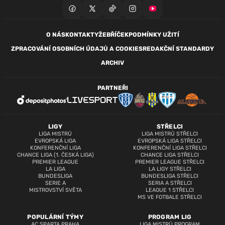
O NÁS
KONTAKTY
ŽEBŘÍČEK
PODMÍNKY UŽITÍ
ZPRACOVÁNÍ OSOBNÍCH ÚDAJŮ A COOKIES
REDAKČNÍ STANDARDY
ARCHIV
PARTNEŘI
LIGY
STŘELCI
LIGA MISTRŮ
LIGA MISTRŮ STŘELCI
EVROPSKÁ LIGA
EVROPSKÁ LIGA STŘELCI
KONFERENČNÍ LIGA
KONFERENČNÍ LIGA STŘELCI
CHANCE LIGA (1. ČESKÁ LIGA)
CHANCE LIGA STŘELCI
PREMIER LEAGUE
PREMIER LEAGUE STŘELCI
LA LIGA
LA LIGY STŘELCI
BUNDESLIGA
BUNDESLIGA STŘELCI
SERIE A
SERIA A STŘELCI
MISTROVSTVÍ SVĚTA
LEAGUE 1 STŘELCI
MS VE FOTBALE STŘELCI
POPULÁRNÍ TÝMY
PROGRAM LIG
AC SPARTA PRAHA
LIGA MISTRŮ PROGRAM