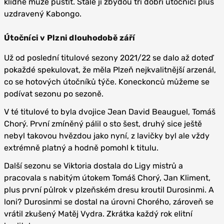
klidně může pustit. Stále jí zbydou tři dobří útočníci plus
uzdravený Kabongo.
Útočníci v Plzni dlouhodobě září
Už od poslední titulové sezony 2021/22 se dalo až doteď
pokaždé spekulovat, že měla Plzeň nejkvalitnější arzenál,
co se hotových útočníků týče. Koneckonců můžeme se
podívat sezonu po sezoně.
V té titulové to byla dvojice Jean David Beauguel, Tomáš
Chorý. První zmíněný pálil o sto šest, druhý sice ještě
nebyl takovou hvězdou jako nyní, z lavičky byl ale vždy
extrémně platný a hodně pomohl k titulu.
Další sezonu se Viktoria dostala do Ligy mistrů a
pracovala s nabitým útokem Tomáš Chorý, Jan Kliment,
plus první půlrok v plzeňském dresu kroutil Durosinmi. A
loni? Durosinmi se dostal na úrovni Chorého, zároveň se
vrátil zkušený Matěj Vydra. Zkrátka každý rok elitní