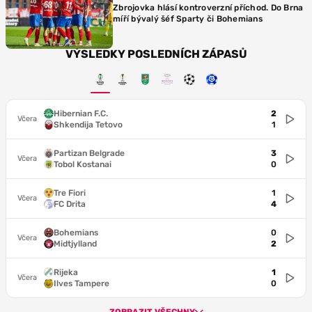
Zbrojovka hlásí kontroverzní příchod. Do Brna
míří bývalý šéf Sparty či Bohemians
VÝSLEDKY POSLEDNÍCH ZÁPASŮ
Hibernian F.C.
2
Včera
Shkendija Tetovo
1
Partizan Belgrade
3
Včera
Tobol Kostanai
0
Tre Fiori
1
Včera
FC Drita
4
Bohemians
0
Včera
Midtjylland
2
Rijeka
1
Včera
Ilves Tampere
0