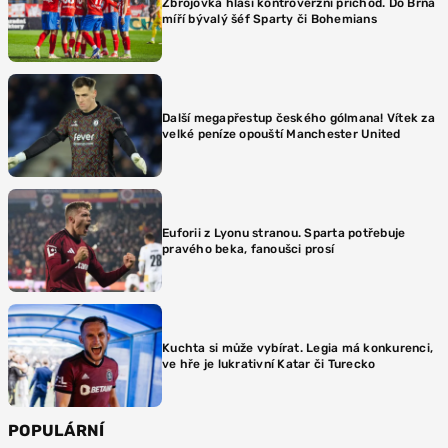
Zbrojovka hlásí kontroverzní příchod. Do Brna
míří bývalý šéf Sparty či Bohemians
Další megapřestup českého gólmana! Vítek za
velké peníze opouští Manchester United
Euforii z Lyonu stranou. Sparta potřebuje
pravého beka, fanoušci prosí
Kuchta si může vybírat. Legia má konkurenci,
ve hře je lukrativní Katar či Turecko
POPULÁRNÍ