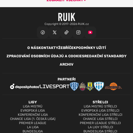
ZOBRAZIT VŠECHNY
Copyright © 2017–2026 RUIK.cz
O NÁS
KONTAKTY
ŽEBŘÍČEK
PODMÍNKY UŽITÍ
ZPRACOVÁNÍ OSOBNÍCH ÚDAJŮ A COOKIES
REDAKČNÍ STANDARDY
ARCHIV
PARTNEŘI
LIGY
STŘELCI
LIGA MISTRŮ
LIGA MISTRŮ STŘELCI
EVROPSKÁ LIGA
EVROPSKÁ LIGA STŘELCI
KONFERENČNÍ LIGA
KONFERENČNÍ LIGA STŘELCI
CHANCE LIGA (1. ČESKÁ LIGA)
CHANCE LIGA STŘELCI
PREMIER LEAGUE
PREMIER LEAGUE STŘELCI
LA LIGA
LA LIGY STŘELCI
BUNDESLIGA
BUNDESLIGA STŘELCI