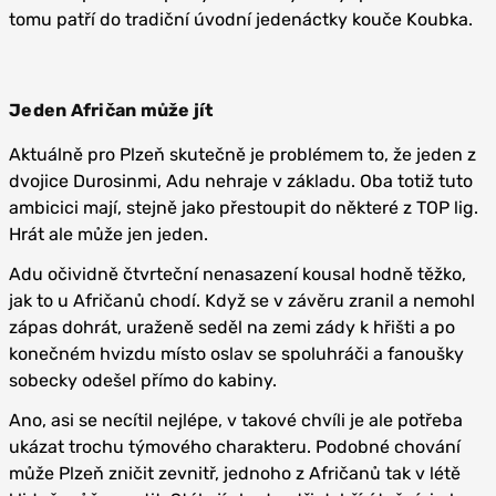
tomu patří do tradiční úvodní jedenáctky kouče Koubka.
Jeden Afričan může jít
Aktuálně pro Plzeň skutečně je problémem to, že jeden z
dvojice Durosinmi, Adu nehraje v základu. Oba totiž tuto
ambicici mají, stejně jako přestoupit do některé z TOP lig.
Hrát ale může jen jeden.
Adu očividně čtvrteční nenasazení kousal hodně těžko,
jak to u Afričanů chodí. Když se v závěru zranil a nemohl
zápas dohrát, uraženě seděl na zemi zády k hřišti a po
konečném hvizdu místo oslav se spoluhráči a fanoušky
sobecky odešel přímo do kabiny.
Ano, asi se necítil nejlépe, v takové chvíli je ale potřeba
ukázat trochu týmového charakteru. Podobné chování
může Plzeň zničit zevnitř, jednoho z Afričanů tak v létě