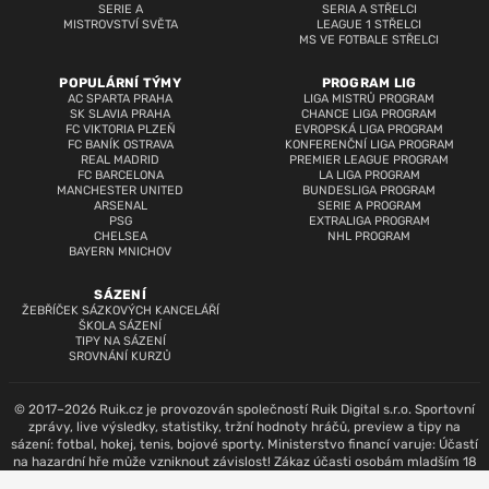
SERIE A
SERIA A STŘELCI
MISTROVSTVÍ SVĚTA
LEAGUE 1 STŘELCI
MS VE FOTBALE STŘELCI
POPULÁRNÍ TÝMY
PROGRAM LIG
AC SPARTA PRAHA
LIGA MISTRŮ PROGRAM
SK SLAVIA PRAHA
CHANCE LIGA PROGRAM
FC VIKTORIA PLZEŇ
EVROPSKÁ LIGA PROGRAM
FC BANÍK OSTRAVA
KONFERENČNÍ LIGA PROGRAM
REAL MADRID
PREMIER LEAGUE PROGRAM
FC BARCELONA
LA LIGA PROGRAM
MANCHESTER UNITED
BUNDESLIGA PROGRAM
ARSENAL
SERIE A PROGRAM
PSG
EXTRALIGA PROGRAM
CHELSEA
NHL PROGRAM
BAYERN MNICHOV
SÁZENÍ
ŽEBŘÍČEK SÁZKOVÝCH KANCELÁŘÍ
ŠKOLA SÁZENÍ
TIPY NA SÁZENÍ
SROVNÁNÍ KURZŮ
© 2017–2026 Ruik.cz je provozován společností Ruik Digital s.r.o. Sportovní
zprávy, live výsledky, statistiky, tržní hodnoty hráčů, preview a tipy na
sázení: fotbal, hokej, tenis, bojové sporty. Ministerstvo financí varuje: Účastí
na hazardní hře může vzniknout závislost! Zákaz účasti osobám mladším 18
let.