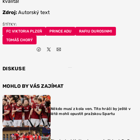
kvalita!
Zdroj:
Autorský text
ŠTÍTKY:
FC VIKTORIA PLZEŇ
PRINCE ADU
RAFIU DUROSINMI
TOMÁŠ CHORÝ
DISKUSE
MOHLO BY VÁS ZAJÍMAT
Někdo musí z kola ven. Tito hráči by ještě v
létě mohli opustit pražskou Spartu