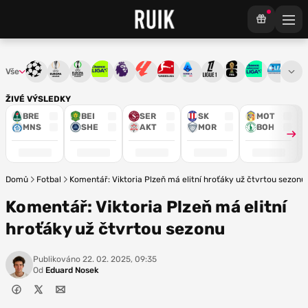
Vše
Liga mistrů
Evropská liga
Konferenční liga
Chance liga
Premier League
La Liga
Bundesliga
Serie A
Ligue 1
Mistrovství světa
Chance Národ
3. ČFL
M
ŽIVÉ VÝSLEDKY
BRE
BEI
SER
SK
MOT
MNS
SHE
AKT
MOR
BOH
Domů
Fotbal
Komentář: Viktoria Plzeň má elitní hroťáky už čtvrtou sezonu
Komentář: Viktoria Plzeň má elitní
hroťáky už čtvrtou sezonu
Publikováno
22. 02. 2025, 09:35
Od
Eduard Nosek