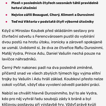
Plzeň v posledních čtyřech sezonách táhli pravidelně
hotoví útočníci
Nejvíce zářili Beauguel, Chorý, Kliment a Durosinmi
Teď má Viktoria v podstatě čtyři výborné útočníky
Když si Miroslav Koubek před skládáním sestavy pro
čtvrteční odvetu s Ferencvárosem pustil do vybírání
dvou postů na hrotu útoku, ironicky a zároveň spokojeně
se usmál. Uvědomil si, že dva ze čtveřice Rafiu Durosinmi,
Matěj Vydra, Prince Adu, Daniel Vašulín nechá pouze na
lavičce náhradníků.
Černý Petr nakonec padl na dva posledně zmíněné,
přičemž snad ve všech zbylých týmech ligy vyjma elitní
trojky by Vašulín i Adu hráli základ. Koubkovi přesto nelze
cokoli vyčítat, vždyť oba vyvolení odvedli parádní práci.
Nabízí se chválit hlavně Durosinmiho, byl to ale Vydra,
kdo pro něj vyhrál řadu soubojů zády k bráně a byl
klíčovou postavou při výstavbě hry. Vždyť právě kvůli