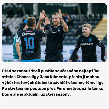
Foto: FC
Viktoria
Před sezonou Plzeň pustila současného nejlepšího
Plzeň
střelce Chance ligy Jana Klimenta, přesto jí mohou
výběr hrotových útočníků závidět všechny týmy ligy.
Po čtvrtečním postupu přes Ferencváros ožilo téma,
které ale je aktuální už čtyři sezony.