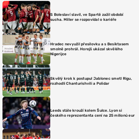
S Boleslaví slavil, ve Spartě zažil období
sucha. Miller se rozpovídal o kariéře
Hradec nevyužil přesilovku a s Besiktasem
smolně prohrál. Horejš ukázal skvělého
Nigerijce
Skvělý krok k postupu! Jablonec smetl Rigu,
rozhodli Chanturishvili a Polidar
Leeds stále krouží kolem Šulce. Lyon si
českého reprezentanta cení na 25 milionů eur