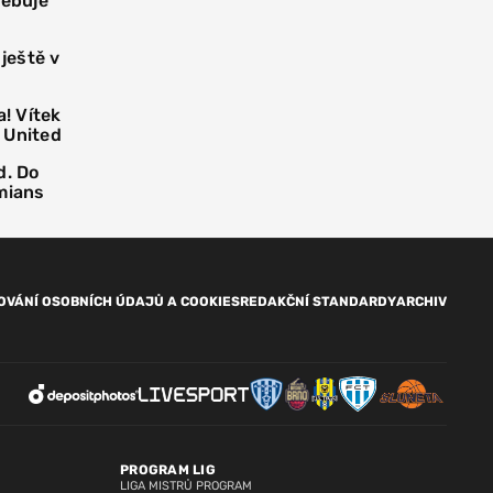
řebuje
 ještě v
! Vítek
 United
d. Do
mians
OVÁNÍ OSOBNÍCH ÚDAJŮ A COOKIES
REDAKČNÍ STANDARDY
ARCHIV
PROGRAM LIG
LIGA MISTRŮ PROGRAM