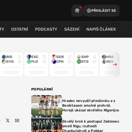
PŘIHLÁSIT SE
TY
OSTATNÍ
PODCASTY
SÁZENÍ
NAPIŠ ČLÁNEK
RIG
ESC
DEB
SHP
HRA
GYO
FLO
CPH
STG
BES
POPULÁRNÍ
Hradec nevyužil přesilovku a s
Besiktasem smolně prohrál.
Horejš ukázal skvělého Nigerijce
Skvělý krok k postupu! Jablonec
smetl Rigu, rozhodli
Chanturishvili a Polidar