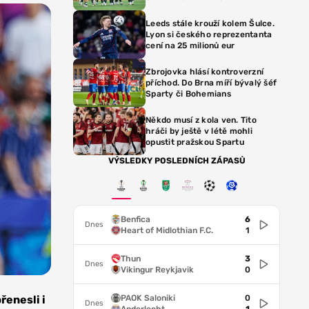
Leeds stále krouží kolem Šulce.
Lyon si českého reprezentanta
cení na 25 milionů eur
Zbrojovka hlásí kontroverzní
příchod. Do Brna míří bývalý šéf
Sparty či Bohemians
Někdo musí z kola ven. Tito
hráči by ještě v létě mohli
opustit pražskou Spartu
VÝSLEDKY POSLEDNÍCH ZÁPASŮ
Benfica
6
Dnes
Heart of Midlothian F.C.
1
Thun
3
Dnes
Vikingur Reykjavik
0
PAOK Saloniki
0
řenesli i
Dnes