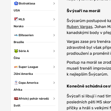
Ekstraklasa
Švýcaři na morál
USA
MLS
Švýcarům postupové kart
Ruben Vargas
, Johan M
Norsko
kanadskými body v přep
Eliteserien
Vargas zase pro trenéra
Brazílie
zdravotně byl však připr
Série A
prodloužení a proměnil 
Čína
Postup na morál se zrod
Super League
museli trenéři improvizo
k nejlepším Švýcarům.
Jižní Amerika
Copa America
Konečně schůdná ces
Afrika
Švýcaři si libují i nad t
Africký pohár národů
posledních pěti MS skonč
Svět
příčky a hráli s velkými