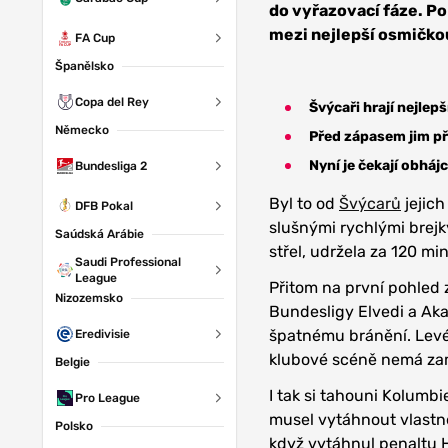
do vyřazovací fáze. Po
mezi nejlepší osmičko
FA Cup
Španělsko
Copa del Rey
Švýcaři hrají nejlepš
Německo
Před zápasem jim při
Nyní je čekají obhájc
Bundesliga 2
Byl to od
Švýcarů
jejich
DFB Pokal
slušnými rychlými brejk
Saúdská Arábie
střel, udržela za 120 m
Saudi Professional
League
Přitom na první pohled
Nizozemsko
Bundesligy Elvedi a Aka
špatnému bránění. Levé
Eredivisie
klubové scéně nemá za
Belgie
I tak si tahouni Kolumbi
Pro League
musel vytáhnout vlastně 
Polsko
když vytáhnul penaltu 