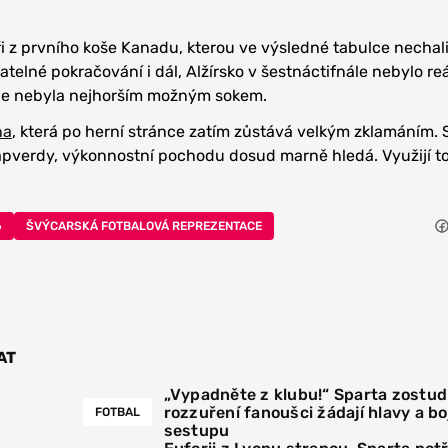
ři z prvního koše Kanadu, kterou ve výsledné tabulce nechali
ratelné pokračování i dál, Alžírsko v šestnáctifnále nebylo r
ie nebyla nejhorším možným sokem.
na
, která po herní stránce zatím zůstává velkým zklamáním. 
apverdy, výkonnostní pochodu dosud marně hledá. Využijí t
6
ŠVÝCARSKÁ FOTBALOVÁ REPREZENTACE
AT
„Vypadněte z klubu!“ Sparta zostudi
rozzuření fanoušci žádají hlavy a boj
FOTBAL
sestupu