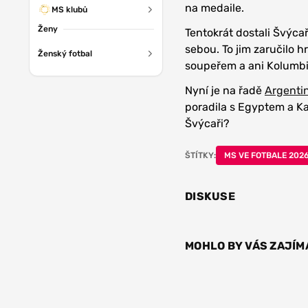
na medaile.
MS klubů
Ženy
Tentokrát dostali Švýca
sebou. To jim zaručilo h
Ženský fotbal
soupeřem a ani Kolumb
Nyní je na řadě
Argenti
poradila s Egyptem a K
Švýcaři?
ŠTÍTKY:
MS VE FOTBALE 202
DISKUSE
MOHLO BY VÁS ZAJÍM