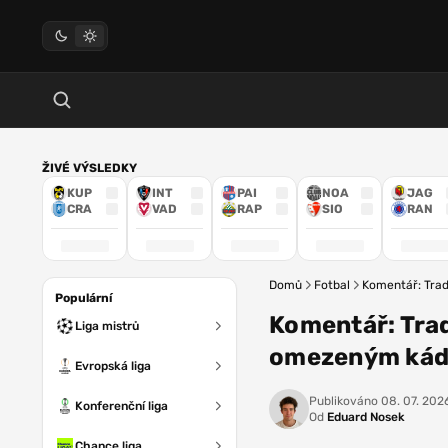
ŽIVÉ VÝSLEDKY
KUP
INT
PAI
NOA
JAG
CRA
VAD
RAP
SIO
RAN
Domů
Fotbal
Komentář: Tradi
Populární
Komentář: Tradi
Liga mistrů
omezeným kádr
Evropská liga
Publikováno
08. 07. 2026
Konferenční liga
Od
Eduard Nosek
Chance liga