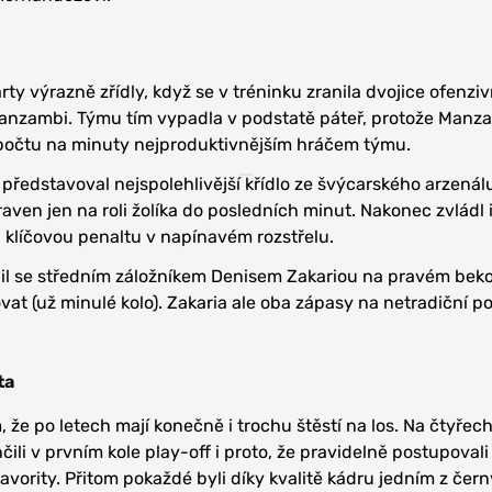
y výrazně zřídly, když se v tréninku zranila dvojice ofenzi
anzambi. Týmu tím vypadla v podstatě páteř, protože Manza
očtu na minuty nejproduktivnějším hráčem týmu.
 představoval nejspolehlivější křídlo ze švýcarského arzenál
aven jen na roli žolíka do posledních minut. Nakonec zvládl i
i klíčovou penaltu v napínavém rozstřelu.
il se středním záložníkem Denisem Zakariou na pravém bekov
vat (už minulé kolo). Zakaria ale oba zápasy na netradiční poz
ta
ím, že po letech mají konečně i trochu štěstí na los. Na čtyřech
ili v prvním kole play-off i proto, že pravidelně postupoval
 favority. Přitom pokaždé byli díky kvalitě kádru jedním z čer