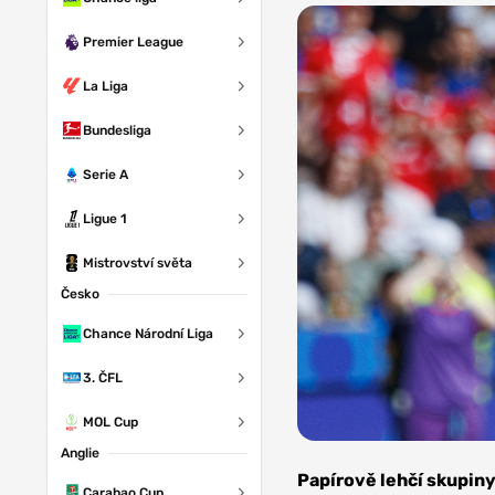
Premier League
La Liga
Bundesliga
Serie A
Ligue 1
Mistrovství světa
Česko
Chance Národní Liga
3. ČFL
MOL Cup
Anglie
Foto:
Depositphotos
Papírově lehčí skupiny
Carabao Cup