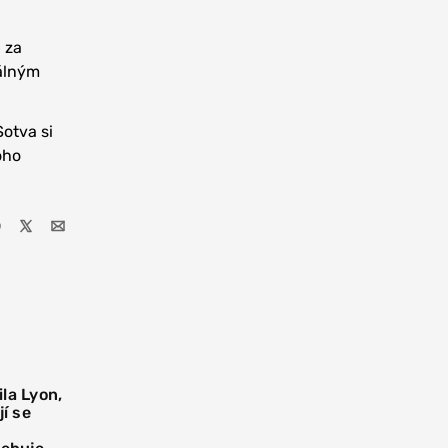
 za
eálným
Sotva si
oho
la Lyon,
í se