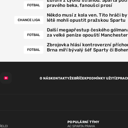
Euforii z Lyonu stranou. Sparta pot
pravého beka, fanoušci prosí
FOTBAL
Někdo musí z kola ven. Tito hráči by
létě mohli opustit pražskou Spartu
CHANCE LIGA
Další megapřestup českého gólmana
za velké peníze opouští Manchester
FOTBAL
Zbrojovka hlásí kontroverzní přícho
Brna míří bývalý šéf Sparty či Bohe
FOTBAL
O NÁS
KONTAKTY
ŽEBŘÍČEK
PODMÍNKY UŽITÍ
ZPRAC
POPULÁRNÍ TÝMY
ŘELCI
AC SPARTA PRAHA