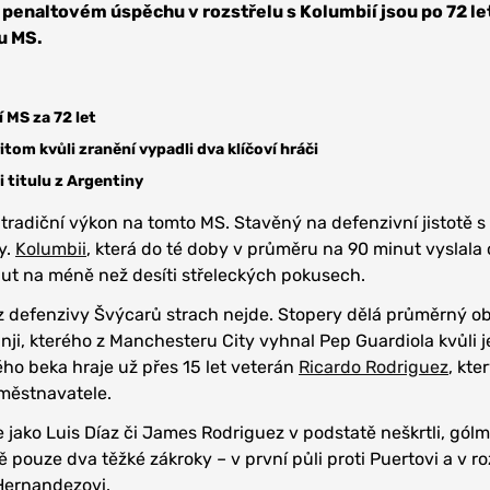
 penaltovém úspěchu v rozstřelu s Kolumbií jsou po 72 l
u MS.
í MS za 72 let
tom kvůli zranění vypadli dva klíčoví hráči
i titulu z Argentiny
 tradiční výkon na tomto MS. Stavěný na defenzivní jistotě s
y.
Kolumbii
, která do té doby v průměru na 90 minut vyslala
inut na méně než desíti střeleckých pokusech.
 z defenzivy Švýcarů strach nejde. Stopery dělá průměrný o
nji, kterého z Manchesteru City vyhnal Pep Guardiola kvůli 
ho beka hraje už přes 15 let veterán
Ricardo Rodriguez
, kte
městnavatele.
e jako Luis Díaz či James Rodriguez v podstatě neškrtli, gól
pouze dva těžké zákroky – v první půli proti Puertovi a v ro
Hernandezovi.