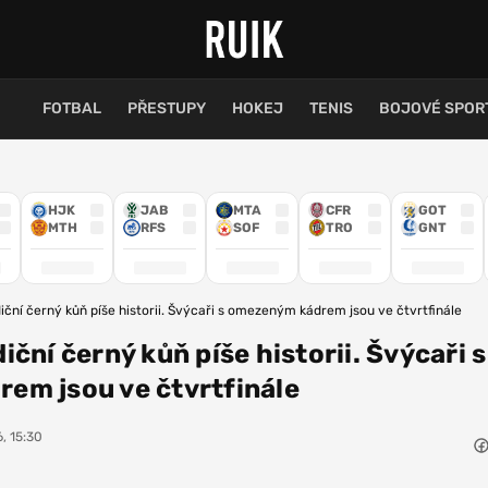
FOTBAL
PŘESTUPY
HOKEJ
TENIS
BOJOVÉ SPOR
HJK
JAB
MTA
CFR
GOT
MTH
RFS
SOF
TRO
GNT
ční černý kůň píše historii. Švýcaři s omezeným kádrem jsou ve čtvrtfinále
ční černý kůň píše historii. Švýcaři s
em jsou ve čtvrtfinále
, 15:30