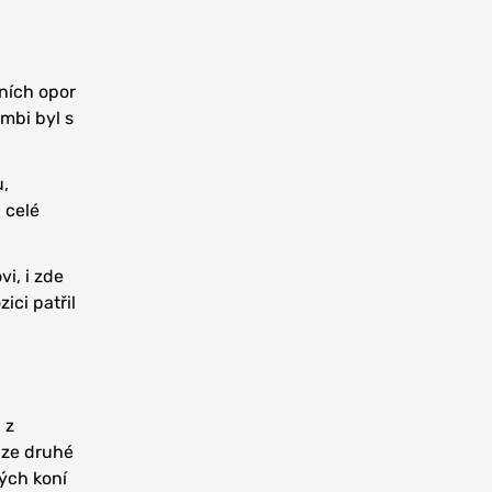
vních opor
mbi byl s
u,
 celé
i, i zde
ici patřil
 z
i ze druhé
ných koní