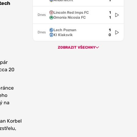
Anderlecht
1
etech
Lincoln Red Imps FC
1
Dnes
Omonia Nicosia FC
1
Lech Poznan
1
Dnes
KI Klaksvik
0
ZOBRAZIT VŠECHNY
 pár
 cca 20
bránce
jeho
rý na
man Korbel
zstřelu,