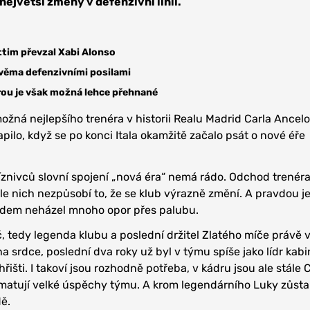
á největší změny v defenzivní linii.
tim převzal Xabi Alonso
dvěma defenzivními posilami
rou je však možná lehce přehnané
žná nejlepšího trenéra v historii Realu Madrid Carla Ancelo
pilo, když se po konci Itala okamžitě začalo psát o nové éře
znivců slovní spojení „nová éra“ nemá rádo. Odchod trenéra
le nich nezpůsobí to, že se klub výrazně změní. A pravdou je
odem neházel mnoho opor přes palubu.
, tedy legenda klubu a poslední držitel Zlatého míče právě 
na srdce, poslední dva roky už byl v týmu spíše jako lídr kab
řišti. I takoví jsou rozhodně potřeba, v kádru jsou ale stále C
pamatují velké úspěchy týmu. A krom legendárního Luky zůsta
ě.