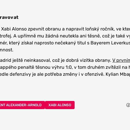
pravovat
Xabi Alonso zpevnit obranu a napravit loňský ročník, ve kt
trofej. A upřímně mu žádná neutekla ani těsně, což je také v
enér, který získal naprosto nečekaný titul s Bayerem Leverku
nnost.
drid ještě neinkasoval, což je dobrá vizitka obrany.
V první
appého penaltě těsnou výhru 1:0, v tom druhém zvítězil na h
edle defenzivy je ale potřeba změny i v ofenzivě. Kylian Mba
ENT ALEXANDER-ARNOLD
XABI ALONSO