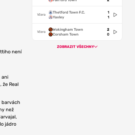
Fairford Town
2
Thetford Town F.C.
1
Včera
Yaxley
1
Wokingham Town
2
Včera
Corsham Town
0
ZOBRAZIT VŠECHNY
ttiho není
 ani
, že Real
v barvách
iny než
arvajal,
lo jádro