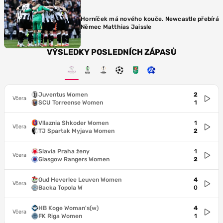
Horníček má nového kouče. Newcastle přebírá
Němec Matthias Jaissle
VÝSLEDKY POSLEDNÍCH ZÁPASŮ
Juventus Women
2
Včera
SCU Torreense Women
1
Vllaznia Shkoder Women
1
Včera
TJ Spartak Myjava Women
2
Slavia Praha ženy
1
Včera
Glasgow Rangers Women
2
Oud Heverlee Leuven Women
4
Včera
Backa Topola W
0
HB Koge Woman's(w)
4
Včera
FK Riga Women
1