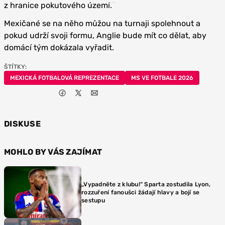
z hranice pokutového území.
Mexičané se na něho můžou na turnaji spolehnout a
pokud udrží svoji formu, Anglie bude mít co dělat, aby
domácí tým dokázala vyřadit.
ŠTÍTKY:
MEXICKÁ FOTBALOVÁ REPREZENTACE
MS VE FOTBALE 2026
DISKUSE
MOHLO BY VÁS ZAJÍMAT
„Vypadněte z klubu!“ Sparta zostudila Lyon,
rozzuření fanoušci žádají hlavy a bojí se
sestupu