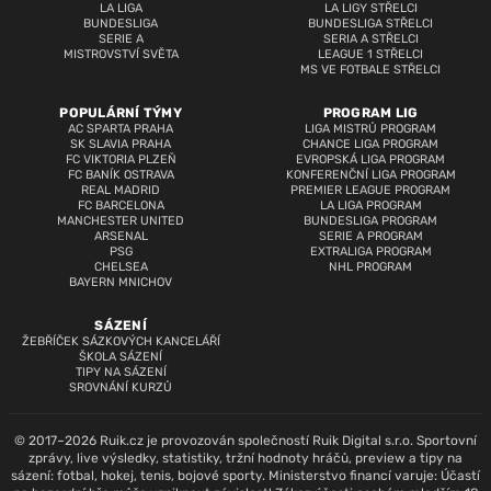
LA LIGA
LA LIGY STŘELCI
BUNDESLIGA
BUNDESLIGA STŘELCI
SERIE A
SERIA A STŘELCI
MISTROVSTVÍ SVĚTA
LEAGUE 1 STŘELCI
MS VE FOTBALE STŘELCI
POPULÁRNÍ TÝMY
PROGRAM LIG
AC SPARTA PRAHA
LIGA MISTRŮ PROGRAM
SK SLAVIA PRAHA
CHANCE LIGA PROGRAM
FC VIKTORIA PLZEŇ
EVROPSKÁ LIGA PROGRAM
FC BANÍK OSTRAVA
KONFERENČNÍ LIGA PROGRAM
REAL MADRID
PREMIER LEAGUE PROGRAM
FC BARCELONA
LA LIGA PROGRAM
MANCHESTER UNITED
BUNDESLIGA PROGRAM
ARSENAL
SERIE A PROGRAM
PSG
EXTRALIGA PROGRAM
CHELSEA
NHL PROGRAM
BAYERN MNICHOV
SÁZENÍ
ŽEBŘÍČEK SÁZKOVÝCH KANCELÁŘÍ
ŠKOLA SÁZENÍ
TIPY NA SÁZENÍ
SROVNÁNÍ KURZŮ
© 2017–2026 Ruik.cz je provozován společností Ruik Digital s.r.o. Sportovní
zprávy, live výsledky, statistiky, tržní hodnoty hráčů, preview a tipy na
sázení: fotbal, hokej, tenis, bojové sporty. Ministerstvo financí varuje: Účastí