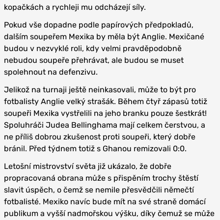
kopačkách a rychleji mu odcházejí síly.
Pokud vše dopadne podle papírových předpokladů,
dalším soupeřem Mexika by měla být Anglie. Mexičané
budou v nezvyklé roli, kdy velmi pravděpodobně
nebudou soupeře přehrávat, ale budou se muset
spolehnout na defenzivu.
Jelikož na turnaji ještě neinkasovali, může to být pro
fotbalisty Anglie velký strašák. Během čtyř zápasů totiž
soupeři Mexika vystřelili na jeho branku pouze šestkrát!
Spoluhráči Judea Bellinghama mají celkem čerstvou, a
ne příliš dobrou zkušenost proti soupeři, který dobře
bránil. Před týdnem totiž s Ghanou remizovali 0:0.
Letošní mistrovství světa již ukázalo, že dobře
propracovaná obrana může s přispěním trochy štěstí
slavit úspěch, o čemž se nemile přesvědčili němečtí
fotbalisté. Mexiko navíc bude mít na své straně domácí
publikum a vyšší nadmořskou výšku, díky čemuž se může