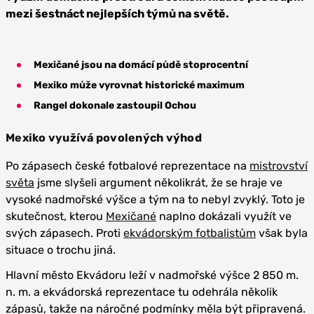
mezi šestnáct nejlepších týmů na světě.
Mexičané jsou na domácí půdě stoprocentní
Mexiko může vyrovnat historické maximum
Rangel dokonale zastoupil Ochou
Mexiko využívá povolených výhod
Po zápasech české fotbalové reprezentace na
mistrovství
světa
jsme slyšeli argument několikrát, že se hraje ve
vysoké nadmořské výšce a tým na to nebyl zvyklý. Toto je
skutečnost, kterou
Mexičané
naplno dokázali využít ve
svých zápasech. Proti
ekvádorským fotbalistům
však byla
situace o trochu jiná.
Hlavní město Ekvádoru leží v nadmořské výšce 2 850 m.
n. m. a ekvádorská reprezentace tu odehrála několik
zápasů, takže na náročné podmínky měla být připravená.