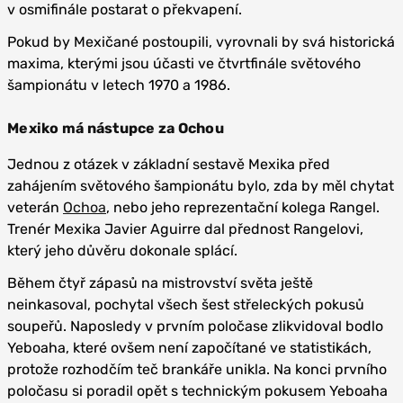
v osmifinále postarat o překvapení.
Pokud by Mexičané postoupili, vyrovnali by svá historická
maxima, kterými jsou účasti ve čtvrtfinále světového
šampionátu v letech 1970 a 1986.
Mexiko má nástupce za Ochou
Jednou z otázek v základní sestavě Mexika před
zahájením světového šampionátu bylo, zda by měl chytat
veterán
Ochoa
, nebo jeho reprezentační kolega Rangel.
Trenér Mexika Javier Aguirre dal přednost Rangelovi,
který jeho důvěru dokonale splácí.
Během čtyř zápasů na mistrovství světa ještě
neinkasoval, pochytal všech šest střeleckých pokusů
soupeřů. Naposledy v prvním poločase zlikvidoval bodlo
Yeboaha, které ovšem není započítané ve statistikách,
protože rozhodčím teč brankáře unikla. Na konci prvního
poločasu si poradil opět s technickým pokusem Yeboaha