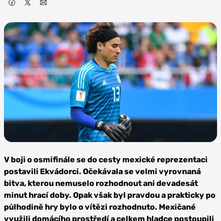
Foto: Светлана
Бекетова, CC BY-SA
V boji o osmifinále se do cesty mexické reprezentaci
3.0
postavili Ekvádorci. Očekávala se velmi vyrovnaná
bitva, kterou nemuselo rozhodnout ani devadesát
minut hrací doby. Opak však byl pravdou a prakticky po
půlhodině hry bylo o vítězi rozhodnuto. Mexičané
využili domácího prostředí a celkem hladce postoupili