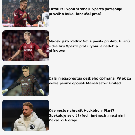
Euforii z Lyonu stranou. Sparta potřebuje
pravého beka, fanoušci prosí
Macek jako Rodri? Nová posila při debutu snů
řídila hru Sparty proti Lyonu a nadchla
příznivce
Další megapřestup českého gólmana! Vítek za
velké peníze opouští Manchester United
Kdo může nahradit Hyského v Plzni?
Spekuluje se o čtyřech jménech, mezi nimi
Kováč či Horejš