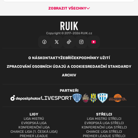
ZOBRAZIT VŠECHNY
Copyright © 2017–2026 RUIK.cz
O NÁS
KONTAKTY
ŽEBŘÍČEK
PODMÍNKY UŽITÍ
ZPRACOVÁNÍ OSOBNÍCH ÚDAJŮ A COOKIES
REDAKČNÍ STANDARDY
ARCHIV
PARTNEŘI
LIGY
STŘELCI
LIGA MISTRŮ
LIGA MISTRŮ STŘELCI
EVROPSKÁ LIGA
EVROPSKÁ LIGA STŘELCI
KONFERENČNÍ LIGA
KONFERENČNÍ LIGA STŘELCI
CHANCE LIGA (1. ČESKÁ LIGA)
CHANCE LIGA STŘELCI
PREMIER LEAGUE
PREMIER LEAGUE STŘELCI