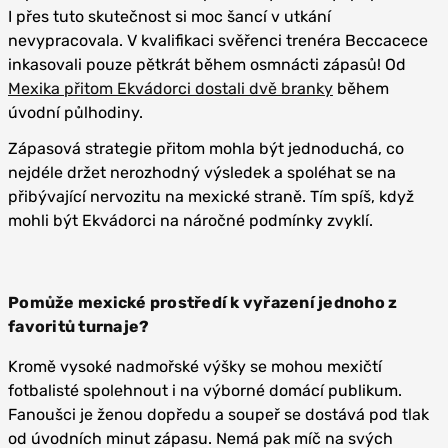
I přes tuto skutečnost si moc šancí v utkání
nevypracovala. V kvalifikaci svěřenci trenéra Beccacece
inkasovali pouze pětkrát během osmnácti zápasů! Od
Mexika přitom Ekvádorci dostali dvě branky
během
úvodní půlhodiny.
Zápasová strategie přitom mohla být jednoduchá, co
nejdéle držet nerozhodný výsledek a spoléhat se na
přibývající nervozitu na mexické straně. Tím spíš, když
mohli být Ekvádorci na náročné podmínky zvyklí.
Pomůže mexické prostředí k vyřazení jednoho z
favoritů turnaje?
Kromě vysoké nadmořské výšky se mohou mexičtí
fotbalisté spolehnout i na výborné domácí publikum.
Fanoušci je ženou dopředu a soupeř se dostává pod tlak
od úvodních minut zápasu. Nemá pak míč na svých