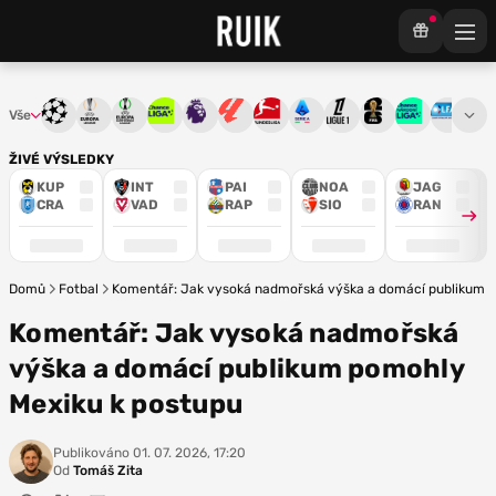
Vše
Liga mistrů
Evropská liga
Konferenční liga
Chance liga
Premier League
La Liga
Bundesliga
Serie A
Ligue 1
Mistrovství světa
Chance Národ
3. ČFL
M
ŽIVÉ VÝSLEDKY
KUP
INT
PAI
NOA
JAG
CRA
VAD
RAP
SIO
RAN
Domů
Fotbal
Komentář: Jak vysoká nadmořská výška a domácí publikum p
Komentář: Jak vysoká nadmořská
výška a domácí publikum pomohly
Mexiku k postupu
Publikováno
01. 07. 2026, 17:20
Od
Tomáš Zita