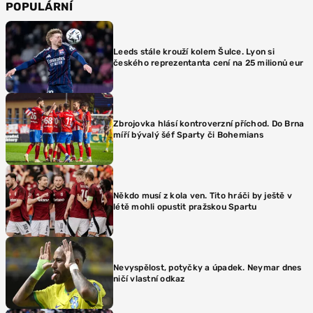
POPULÁRNÍ
Leeds stále krouží kolem Šulce. Lyon si
českého reprezentanta cení na 25 milionů eur
Zbrojovka hlásí kontroverzní příchod. Do Brna
míří bývalý šéf Sparty či Bohemians
Někdo musí z kola ven. Tito hráči by ještě v
létě mohli opustit pražskou Spartu
Nevyspělost, potyčky a úpadek. Neymar dnes
ničí vlastní odkaz