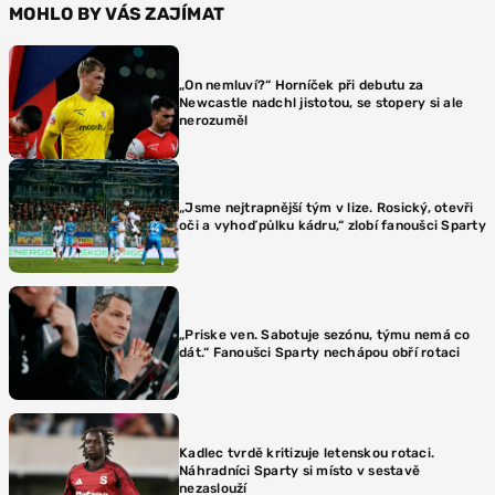
MOHLO BY VÁS ZAJÍMAT
„On nemluví?“ Horníček při debutu za
Newcastle nadchl jistotou, se stopery si ale
nerozuměl
„Jsme nejtrapnější tým v lize. Rosický, otevři
oči a vyhoď půlku kádru,“ zlobí fanoušci Sparty
„Priske ven. Sabotuje sezónu, týmu nemá co
dát.“ Fanoušci Sparty nechápou obří rotaci
Kadlec tvrdě kritizuje letenskou rotaci.
Náhradníci Sparty si místo v sestavě
nezaslouží