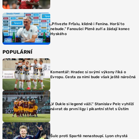
„Přivezte Frťalu, klidně i Fenina. Horší to
nebude.“ Fanoušci Plzně zuří a žádají konec
Hyského
POPULÁRNÍ
Komentář: Hradec si svými výkony říká o
Evropu. Cesta za nimi bude však ještě náročná
„V Dukle si legend váží.“ Stanislav Pelc vyhlíží
návrat do první ligy i pikantní střet s Ústím
Šulc proti Spartě nenastoupí. Lyon chystá