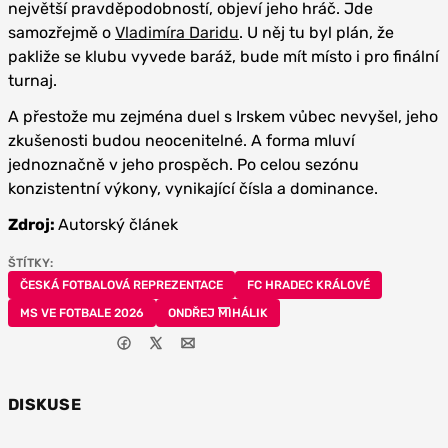
největší pravděpodobností, objeví jeho hráč. Jde
samozřejmě o
Vladimíra Daridu
. U něj tu byl plán, že
pakliže se klubu vyvede baráž, bude mít místo i pro finální
turnaj.
A přestože mu zejména duel s Irskem vůbec nevyšel, jeho
zkušenosti budou neocenitelné. A forma mluví
jednoznačně v jeho prospěch. Po celou sezónu
konzistentní výkony, vynikající čísla a dominance.
Zdroj:
Autorský článek
ŠTÍTKY:
ČESKÁ FOTBALOVÁ REPREZENTACE
FC HRADEC KRÁLOVÉ
MS VE FOTBALE 2026
ONDŘEJ MIHÁLIK
DISKUSE