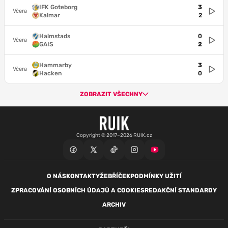
IFK Goteborg
3
Včera
Kalmar
2
Halmstads
0
Včera
GAIS
2
Hammarby
3
Včera
Hacken
0
ZOBRAZIT VŠECHNY
Copyright © 2017–2026 RUIK.cz
O NÁS
KONTAKTY
ŽEBŘÍČEK
PODMÍNKY UŽITÍ
ZPRACOVÁNÍ OSOBNÍCH ÚDAJŮ A COOKIES
REDAKČNÍ STANDARDY
ARCHIV