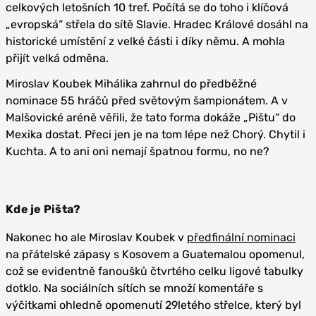
celkových letošních 10 tref. Počítá se do toho i klíčová
„evropská“ střela do sítě Slavie. Hradec Králové dosáhl na
historické umístění z velké části i díky němu. A mohla
přijít velká odměna.
Miroslav Koubek Mihálika zahrnul do předběžné
nominace 55 hráčů před světovým šampionátem. A v
Malšovické aréně věřili, že tato forma dokáže „Pištu“ do
Mexika dostat. Přeci jen je na tom lépe než Chorý. Chytil i
Kuchta. A to ani oni nemají špatnou formu, no ne?
Kde je Pišta?
Nakonec ho ale Miroslav Koubek v
předfinální nominaci
na přátelské zápasy s Kosovem a Guatemalou opomenul,
což se evidentně fanoušků čtvrtého celku ligové tabulky
dotklo. Na sociálních sítích se množí komentáře s
výčitkami ohledně opomenutí 29letého střelce, který byl