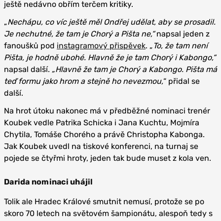
ještě nedávno obřím terčem kritiky.
„
Nechápu, co víc ještě měl Ondřej udělat, aby se prosadil.
Je nechutné, že tam je Chorý a Pišta ne,“
napsal jeden z
fanoušků pod
instagramový přispěvek
. „
To, že tam není
Pišta, je hodně ubohé. Hlavně že je tam Chorý i Kabongo,“
napsal další.
„Hlavně že tam je Chorý a Kabongo. Pišta má
teď formu jako hrom a stejně ho nevezmou,
“ přidal se
další.
Na hrot útoku nakonec má v předběžné nominaci trenér
Koubek vedle Patrika Schicka i Jana Kuchtu, Mojmíra
Chytila, Tomáše Chorého a právě Christopha Kabonga.
Jak Koubek uvedl na tiskové konferenci, na turnaj se
pojede se čtyřmi hroty, jeden tak bude muset z kola ven.
Darida nominaci uhájil
Tolik ale Hradec Králové smutnit nemusí, protože se po
skoro 70 letech na světovém šampionátu, alespoň tedy s