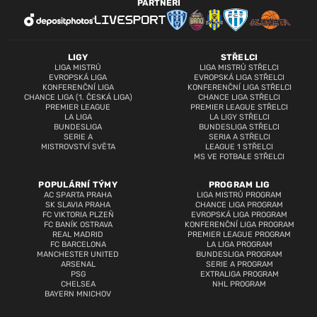
PARTNEŘI
LIGY
STŘELCI
LIGA MISTRŮ
LIGA MISTRŮ STŘELCI
EVROPSKÁ LIGA
EVROPSKÁ LIGA STŘELCI
KONFERENČNÍ LIGA
KONFERENČNÍ LIGA STŘELCI
CHANCE LIGA (1. ČESKÁ LIGA)
CHANCE LIGA STŘELCI
PREMIER LEAGUE
PREMIER LEAGUE STŘELCI
LA LIGA
LA LIGY STŘELCI
BUNDESLIGA
BUNDESLIGA STŘELCI
SERIE A
SERIA A STŘELCI
MISTROVSTVÍ SVĚTA
LEAGUE 1 STŘELCI
MS VE FOTBALE STŘELCI
POPULÁRNÍ TÝMY
PROGRAM LIG
AC SPARTA PRAHA
LIGA MISTRŮ PROGRAM
SK SLAVIA PRAHA
CHANCE LIGA PROGRAM
FC VIKTORIA PLZEŇ
EVROPSKÁ LIGA PROGRAM
FC BANÍK OSTRAVA
KONFERENČNÍ LIGA PROGRAM
REAL MADRID
PREMIER LEAGUE PROGRAM
FC BARCELONA
LA LIGA PROGRAM
MANCHESTER UNITED
BUNDESLIGA PROGRAM
ARSENAL
SERIE A PROGRAM
PSG
EXTRALIGA PROGRAM
CHELSEA
NHL PROGRAM
BAYERN MNICHOV