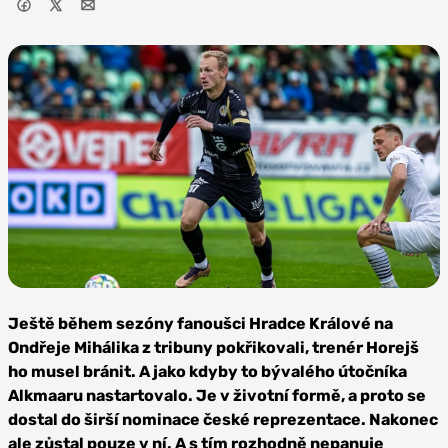
Foto: FC
Hradec
Ještě během sezóny fanoušci Hradce Králové na
Králové
Ondřeje Mihálika z tribuny pokřikovali, trenér Horejš
ho musel bránit. A jako kdyby to bývalého útočníka
Alkmaaru nastartovalo. Je v životní formě, a proto se
dostal do širší nominace české reprezentace. Nakonec
ale zůstal pouze v ní. A s tím rozhodně nepanuje