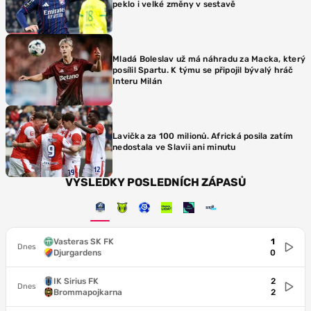
peklo i velké změny v sestavě
Mladá Boleslav už má náhradu za Macka, který
posílil Spartu. K týmu se připojil bývalý hráč
Interu Milán
Lavička za 100 milionů. Africká posila zatím
nedostala ve Slavii ani minutu
VÝSLEDKY POSLEDNÍCH ZÁPASŮ
Vasteras SK FK
1
Dnes
Djurgardens
0
IK Sirius FK
2
Dnes
Brommapojkarna
2