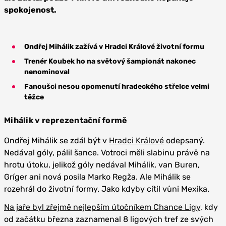
spokojenost.
Ondřej Mihálik zažívá v Hradci Králové životní formu
Trenér Koubek ho na světový šampionát nakonec
nenominoval
Fanoušci nesou opomenutí hradeckého střelce velmi
těžce
Mihálik v reprezentační formě
Ondřej Mihálik se zdál být v
Hradci Králové
odepsaný.
Nedával góly, pálil šance. Votroci měli slabinu právě na
hrotu útoku, jelikož góly nedával Mihálik, van Buren,
Gríger ani nová posila Marko Regža. Ale Mihálik se
rozehrál do životní formy. Jako kdyby cítil vůni Mexika.
Na jaře byl zřejmě nejlepším útočníkem Chance Ligy
, kdy
od začátku března zaznamenal 8 ligových tref ze svých