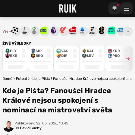
Vše
Liga mistrů
Evropská liga
Konferenční liga
Chance liga
Premier League
La Liga
Bundesliga
Serie A
Ligue 1
Mistrovství světa
Chance Národ
3. ČFL
M
ŽIVÉ VÝSLEDKY
PLY
SIR
VAS
KAI
KUR
EXE
BRO
DIF
LEV
PRO
Domů
Fotbal
Kde je Pišta? Fanoušci Hradce Králové nejsou spokojení s nom
Kde je Pišta? Fanoušci Hradce
Králové nejsou spokojení s
nominací na mistrovství světa
Publikováno
22. 05. 2026, 10:45
Od
David Suchý