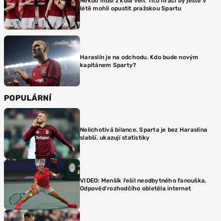
Někdo musí z kola ven. Tito hráči by ještě v
létě mohli opustit pražskou Spartu
Haraslín je na odchodu. Kdo bude novým
kapitánem Sparty?
POPULÁRNÍ
Nelichotivá bilance. Sparta je bez Haraslína
slabší, ukazují statistiky
VIDEO: Menšík řešil neodbytného fanouška.
Odpověď rozhodčího obletěla internet