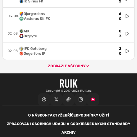
IK Sirius FK
2
Djurgardens
6
03. 08.
Vasteras SK FK
0
AIK
0
02. 08.
Orgryte
3
IFK Goteborg
2
02. 08.
Degerfors IF
0
ZOBRAZIT VŠECHNY
Copyright © 2017–2026 RUIK.cz
O NÁS
KONTAKTY
ŽEBŘÍČEK
PODMÍNKY UŽITÍ
ZPRACOVÁNÍ OSOBNÍCH ÚDAJŮ A COOKIES
REDAKČNÍ STANDARDY
ARCHIV