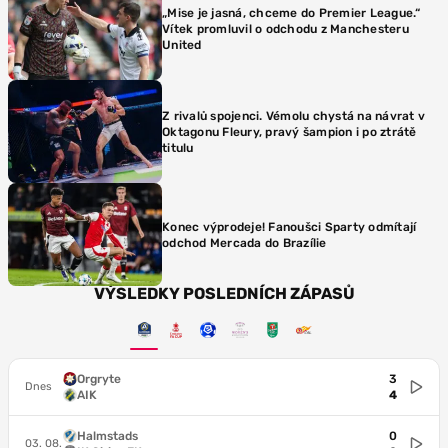
„Mise je jasná, chceme do Premier League.“
Vítek promluvil o odchodu z Manchesteru
United
Z rivalů spojenci. Vémolu chystá na návrat v
Oktagonu Fleury, pravý šampion i po ztrátě
titulu
Konec výprodeje! Fanoušci Sparty odmítají
odchod Mercada do Brazílie
VÝSLEDKY POSLEDNÍCH ZÁPASŮ
Orgryte
3
Dnes
AIK
4
Halmstads
0
03. 08.