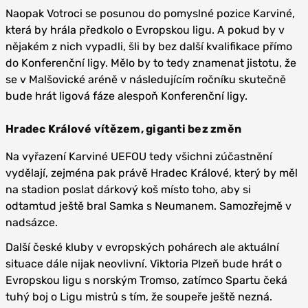
Naopak Votroci se posunou do pomyslné pozice Karviné,
která by hrála předkolo o Evropskou ligu. A pokud by v
nějakém z nich vypadli, šli by bez další kvalifikace přímo
do Konferenční ligy. Mělo by to tedy znamenat jistotu, že
se v Malšovické aréně v následujícím ročníku skutečně
bude hrát ligová fáze alespoň Konferenční ligy.
Hradec Králové vítězem, giganti bez změn
Na vyřazení Karviné UEFOU tedy všichni zúčastnění
vydělají, zejména pak právě Hradec Králové, který by měl
na stadion poslat dárkový koš místo toho, aby si
odtamtud ještě bral Samka s Neumanem. Samozřejmě v
nadsázce.
Další české kluby v evropských pohárech ale aktuální
situace dále nijak neovlivní. Viktoria Plzeň bude hrát o
Evropskou ligu s norským Tromso, zatímco Spartu čeká
tuhý boj o Ligu mistrů s tím, že soupeře ještě nezná.