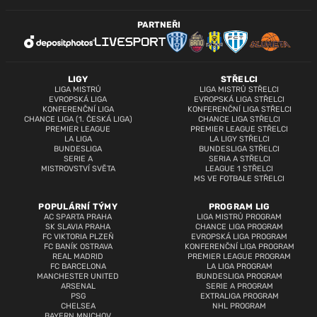
PARTNEŘI
LIGY
STŘELCI
LIGA MISTRŮ
LIGA MISTRŮ STŘELCI
EVROPSKÁ LIGA
EVROPSKÁ LIGA STŘELCI
KONFERENČNÍ LIGA
KONFERENČNÍ LIGA STŘELCI
CHANCE LIGA (1. ČESKÁ LIGA)
CHANCE LIGA STŘELCI
PREMIER LEAGUE
PREMIER LEAGUE STŘELCI
LA LIGA
LA LIGY STŘELCI
BUNDESLIGA
BUNDESLIGA STŘELCI
SERIE A
SERIA A STŘELCI
MISTROVSTVÍ SVĚTA
LEAGUE 1 STŘELCI
MS VE FOTBALE STŘELCI
POPULÁRNÍ TÝMY
PROGRAM LIG
AC SPARTA PRAHA
LIGA MISTRŮ PROGRAM
SK SLAVIA PRAHA
CHANCE LIGA PROGRAM
FC VIKTORIA PLZEŇ
EVROPSKÁ LIGA PROGRAM
FC BANÍK OSTRAVA
KONFERENČNÍ LIGA PROGRAM
REAL MADRID
PREMIER LEAGUE PROGRAM
FC BARCELONA
LA LIGA PROGRAM
MANCHESTER UNITED
BUNDESLIGA PROGRAM
ARSENAL
SERIE A PROGRAM
PSG
EXTRALIGA PROGRAM
CHELSEA
NHL PROGRAM
BAYERN MNICHOV