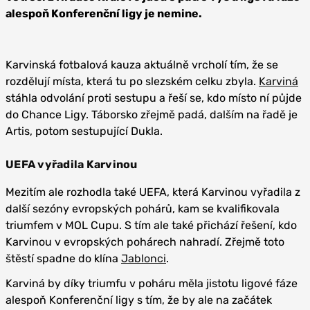
alespoň Konferenční ligy je nemine.
Karvinská fotbalová kauza aktuálně vrcholí tím, že se
rozdělují místa, která tu po slezském celku zbyla.
Karviná
stáhla odvolání proti sestupu a řeší se, kdo místo ní půjde
do Chance Ligy. Táborsko zřejmě padá, dalším na řadě je
Artis, potom sestupující Dukla.
UEFA vyřadila Karvinou
Mezitím ale rozhodla také UEFA, která Karvinou vyřadila z
další sezóny evropských pohárů, kam se kvalifikovala
triumfem v MOL Cupu. S tím ale také přichází řešení, kdo
Karvinou v evropských pohárech nahradí. Zřejmě toto
štěstí spadne do klína
Jablonci
.
Karviná by díky triumfu v poháru měla jistotu ligové fáze
alespoň Konferenční ligy s tím, že by ale na začátek