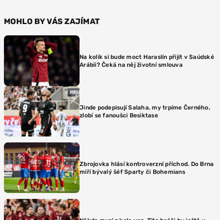
MOHLO BY VÁS ZAJÍMAT
Na kolik si bude moct Haraslín přijít v Saúdské
Arábii? Čeká na něj životní smlouva
Jinde podepisují Salaha, my trpíme Černého,
zlobí se fanoušci Besiktase
Zbrojovka hlásí kontroverzní příchod. Do Brna
míří bývalý šéf Sparty či Bohemians