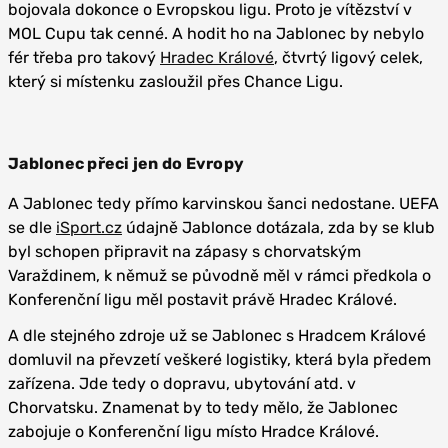
bojovala dokonce o Evropskou ligu. Proto je vítězství v
MOL Cupu tak cenné. A hodit ho na Jablonec by nebylo
fér třeba pro takový
Hradec Králové
, čtvrtý ligový celek,
který si místenku zasloužil přes Chance Ligu.
Jablonec přeci jen do Evropy
A Jablonec tedy přímo karvinskou šanci nedostane. UEFA
se dle
iSport.cz
údajně Jablonce dotázala, zda by se klub
byl schopen připravit na zápasy s chorvatským
Varaždinem, k němuž se původně měl v rámci předkola o
Konferenční ligu měl postavit právě Hradec Králové.
A dle stejného zdroje už se Jablonec s Hradcem Králové
domluvil na převzetí veškeré logistiky, která byla předem
zařízena. Jde tedy o dopravu, ubytování atd. v
Chorvatsku. Znamenat by to tedy mělo, že Jablonec
zabojuje o Konferenční ligu místo Hradce Králové.