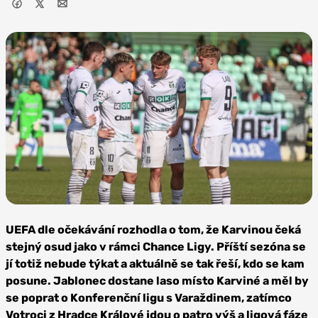
Foto: MFK
Karviná
UEFA dle očekávání rozhodla o tom, že Karvinou čeká
stejný osud jako v rámci Chance Ligy. Příští sezóna se
jí totiž nebude týkat a aktuálně se tak řeší, kdo se kam
posune. Jablonec dostane laso místo Karviné a měl by
se poprat o Konferenční ligu s Varaždinem, zatímco
Votroci z Hradce Králové jdou o patro výš a ligová fáze