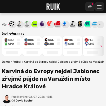
Vše
Liga mistrů
Evropská liga
Konferenční liga
Chance liga
Premier League
La Liga
Bundesliga
Serie A
Ligue 1
Mistrovství světa
Chance Národ
3. ČFL
M
ŽIVÉ VÝSLEDKY
SCU
HBK
SAL
VIK
FLE
APO
HEA
SHR
SAR
CHE
Domů
Fotbal
Karviná do Evropy nejde! Jablonec zřejmě půjde na Varaždin
Karviná do Evropy nejde! Jablonec
zřejmě půjde na Varaždin místo
Hradce Králové
Publikováno
02. 07. 2026, 15:15
Od
David Suchý